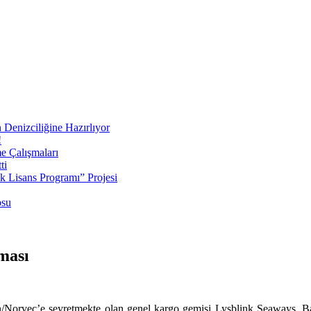
 Denizciliğine Hazırlıyor
!
e Çalışmaları
ti
ek Lisans Programı” Projesi
osu
ması
n/Norveç’e seyretmekte olan genel kargo gemisi Lysblink Seaways, Ba