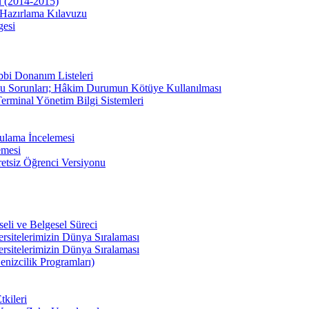
u (2014-2015)
Hazırlama Kılavuzu
gesi
bbi Donanım Listeleri
u Sorunları; Hâkim Durumun Kötüye Kullanılması
erminal Yönetim Bilgi Sistemleri
ulama İncelemesi
emesi
etsiz Öğrenci Versiyonu
li ve Belgesel Süreci
ersitelerimizin Dünya Sıralaması
ersitelerimizin Dünya Sıralaması
enizcilik Programları)
kileri