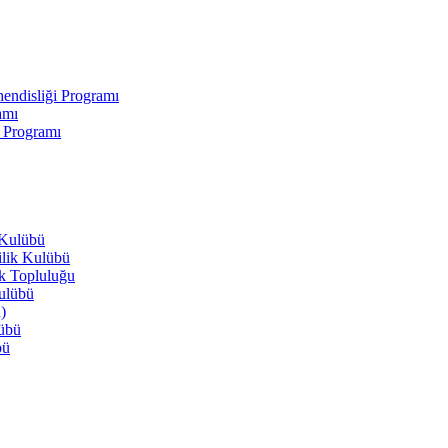
endisliği Programı
amı
i Programı
 Kulübü
ilik Kulübü
ik Topluluğu
Kulübü
)
lübü
bü