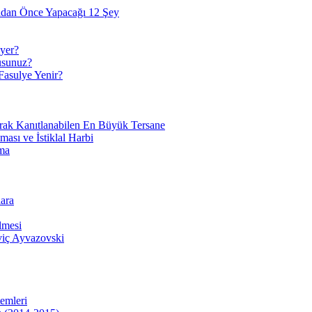
adan Önce Yapacağı 12 Şey
yer?
usunuz?
Fasulye Yenir?
arak Kanıtlanabilen En Büyük Tersane
sı ve İstiklal Harbi
ma
ara
lmesi
viç Ayvazovski
temleri