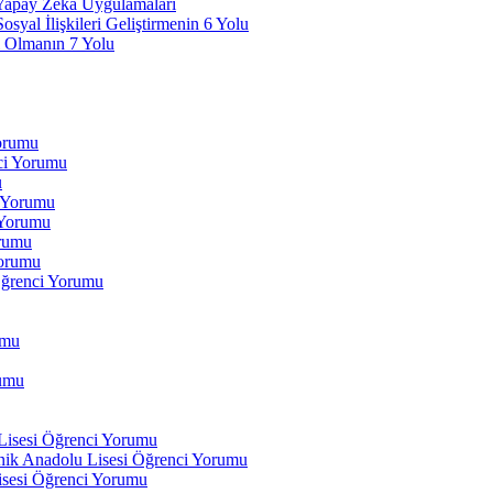
 Yapay Zeka Uygulamaları
yal İlişkileri Geliştirmenin 6 Yolu
 Olmanın 7 Yolu
Yorumu
ci Yorumu
u
i Yorumu
 Yorumu
orumu
orumu
Öğrenci Yorumu
umu
rumu
 Lisesi Öğrenci Yorumu
ik Anadolu Lisesi Öğrenci Yorumu
isesi Öğrenci Yorumu