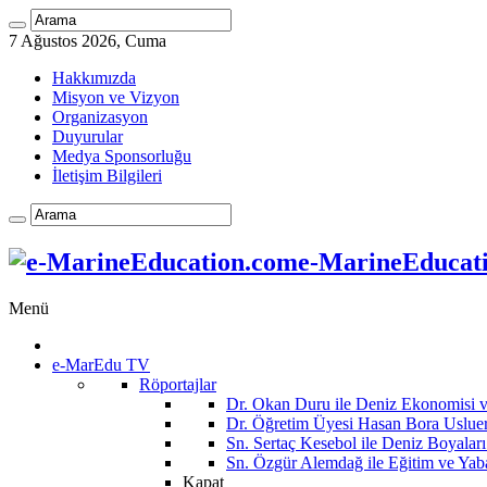
7 Ağustos 2026, Cuma
Hakkımızda
Misyon ve Vizyon
Organizasyon
Duyurular
Medya Sponsorluğu
İletişim Bilgileri
e-MarineEducatio
Menü
e-MarEdu TV
Röportajlar
Dr. Okan Duru ile Deniz Ekonomisi
Dr. Öğretim Üyesi Hasan Bora Usluer 
Sn. Sertaç Kesebol ile Deniz Boyalar
Sn. Özgür Alemdağ ile Eğitim ve Yaba
Kapat