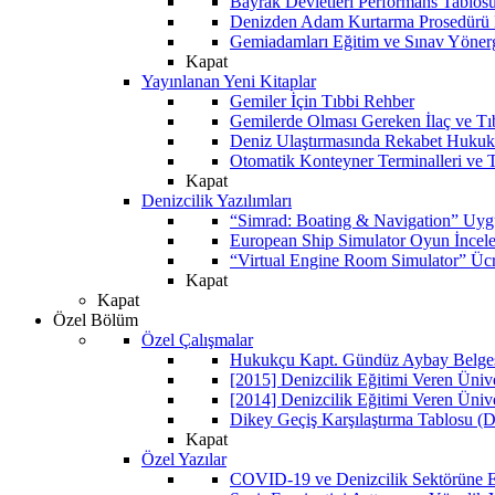
Bayrak Devletleri Performans Tablos
Denizden Adam Kurtarma Prosedürü 
Gemiadamları Eğitim ve Sınav Yöner
Kapat
Yayınlanan Yeni Kitaplar
Gemiler İçin Tıbbi Rehber
Gemilerde Olması Gereken İlaç ve Tı
Deniz Ulaştırmasında Rekabet Hukuk
Otomatik Konteyner Terminalleri ve T
Kapat
Denizcilik Yazılımları
“Simrad: Boating & Navigation” Uyg
European Ship Simulator Oyun İncel
“Virtual Engine Room Simulator” Ücr
Kapat
Kapat
Özel Bölüm
Özel Çalışmalar
Hukukçu Kapt. Gündüz Aybay Belgese
[2015] Denizcilik Eğitimi Veren Üniv
[2014] Denizcilik Eğitimi Veren Üniv
Dikey Geçiş Karşılaştırma Tablosu (D
Kapat
Özel Yazılar
COVID-19 ve Denizcilik Sektörüne Et