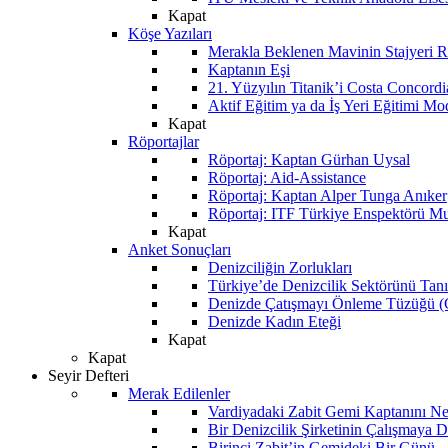
Kapat
Köşe Yazıları
Merakla Beklenen Mavinin Stajyeri Ra
Kaptanın Eşi
21. Yüzyılın Titanik’i Costa Concordi
Aktif Eğitim ya da İş Yeri Eğitimi Mo
Kapat
Röportajlar
Röportaj: Kaptan Gürhan Uysal
Röportaj: Aid-Assistance
Röportaj: Kaptan Alper Tunga Anıker
Röportaj: ITF Türkiye Enspektörü Mu
Kapat
Anket Sonuçları
Denizciliğin Zorlukları
Türkiye’de Denizcilik Sektörünü Ta
Denizde Çatışmayı Önleme Tüzüğü
Denizde Kadın Eteği
Kapat
Kapat
Seyir Defteri
Merak Edilenler
Vardiyadaki Zabit Gemi Kaptanını N
Bir Denizcilik Şirketinin Çalışmaya 
Birinci Zabit’in Gemideki Bir Günü