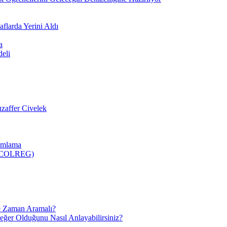
flarda Yerini Aldı
a
deli
zaffer Civelek
nımlama
 (COLREG)
e Zaman Aramalı?
Değer Olduğunu Nasıl Anlayabilirsiniz?