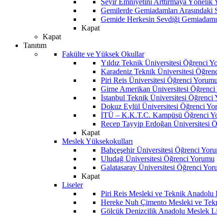
Seyir Emniyetini Arttırmaya Yönelik
Gemilerde Gemiadamları Arasındaki Sos
Gemide Herkesin Sevdiği Gemiadamı
Kapat
Kapat
Tanıtım
Fakülte ve Yüksek Okullar
Yıldız Teknik Üniversitesi Öğrenci 
Karadeniz Teknik Üniversitesi Öğren
Piri Reis Üniversitesi Öğrenci Yorum
Girne Amerikan Üniversitesi Öğrenc
İstanbul Teknik Üniversitesi Öğrenci
Dokuz Eylül Üniversitesi Öğrenci Y
İTÜ – K.K.T.C. Kampüsü Öğrenci Y
Recep Tayyip Erdoğan Üniversitesi 
Kapat
Meslek Yüksekokulları
Bahçeşehir Üniversitesi Öğrenci Yor
Uludağ Üniversitesi Öğrenci Yorumu
Galatasaray Üniversitesi Öğrenci Yo
Kapat
Liseler
Piri Reis Mesleki ve Teknik Anadolu
Hereke Nuh Çimento Mesleki ve Tekn
Gölcük Denizcilik Anadolu Meslek L