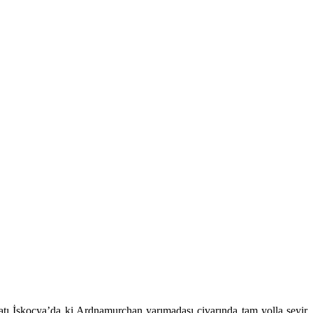
tı İskoçya’da ki Ardnamurchan yarımadası civarında tam yolla seyir