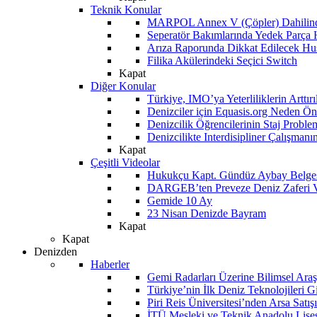
Teknik Konular
MARPOL Annex V (Çöpler) Dahilind
Seperatör Bakımlarında Yedek Parça
Arıza Raporunda Dikkat Edilecek Hu
Filika Akülerindeki Seçici Switch
Kapat
Diğer Konular
Türkiye, IMO’ya Yeterliliklerin Arttır
Denizciler için Equasis.org Neden Öne
Denizcilik Öğrencilerinin Staj Proble
Denizcilikte Interdisipliner Çalışman
Kapat
Çeşitli Videolar
Hukukçu Kapt. Gündüz Aybay Belges
DARGEB’ten Preveze Deniz Zaferi 
Gemide 10 Ay
23 Nisan Denizde Bayram
Kapat
Kapat
Denizden
Haberler
Gemi Radarları Üzerine Bilimsel Araş
Türkiye’nin İlk Deniz Teknolojileri G
Piri Reis Üniversitesi’nden Arsa Satışı
İTÜ Mesleki ve Teknik Anadolu Lisesi