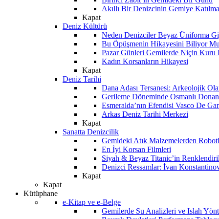
Akıllı Bir Denizcinin Gemiye Katılm
Kapat
Deniz Kültürü
Neden Denizciler Beyaz Üniforma Gi
Bu Öpüşmenin Hikayesini Biliyor M
Pazar Günleri Gemilerde Niçin Kuru 
Kadın Korsanların Hikayesi
Kapat
Deniz Tarihi
Dana Adası Tersanesi: Arkeolojik Ol
Gerileme Döneminde Osmanlı Donanma
Esmeralda’nın Efendisi Vasco De Ga
Arkas Deniz Tarihi Merkezi
Kapat
Sanatta Denizcilik
Gemideki Atık Malzemelerden Robotl
En İyi Korsan Filmleri
Siyah & Beyaz Titanic’in Renklendiri
Denizci Ressamlar: İvan Konstantino
Kapat
Kapat
Kütüphane
e-Kitap ve e-Belge
Gemilerde Su Analizleri ve Islah Yön