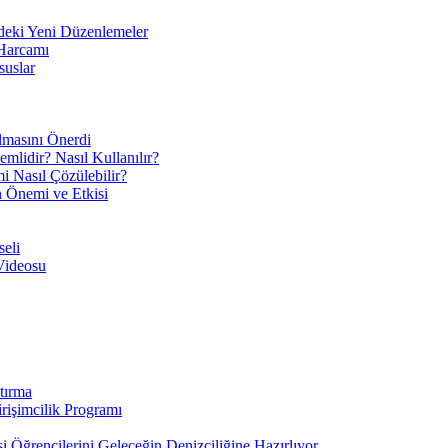
eki Yeni Düzenlemeler
 Harcamı
suslar
ılmasını Önerdi
mlidir? Nasıl Kullanılır?
mi Nasıl Çözülebilir?
ın Önemi ve Etkisi
eli
Videosu
tırma
irişimcilik Programı
 Öğrencilerini Geleceğin Denizciliğine Hazırlıyor