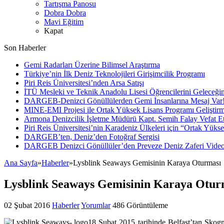
Tartışma Panosu
Dobra Dobra
Mavi Eğitim
Kapat
Son Haberler
Gemi Radarları Üzerine Bilimsel Araştırma
Türkiye’nin İlk Deniz Teknolojileri Girişimcilik Programı
Piri Reis Üniversitesi’nden Arsa Satışı
İTÜ Mesleki ve Teknik Anadolu Lisesi Öğrencilerini Geleceğin
DARGEB-Denizci Gönüllülerden Gemi İnsanlarına Mesaj Var
MINE-EMI Projesi ile Ortak Yüksek Lisans Programı Geliştirm
Armona Denizcilik İşletme Müdürü Kapt. Semih Falay Vefat Et
Piri Reis Üniversitesi’nin Karadeniz Ülkeleri için “Ortak Yüks
DARGEB’ten, Deniz’den Fotoğraf Sergisi
DARGEB Denizci Gönüllüler’den Preveze Deniz Zaferi Vide
Ana Sayfa
»
Haberler
»
Lysblink Seaways Gemisinin Karaya Oturması
Lysblink Seaways Gemisinin Karaya Otur
02 Şubat 2016
Haberler
Yorumlar
486 Görüntüleme
18 Şubat 2015 tarihinde Belfast’tan Skog