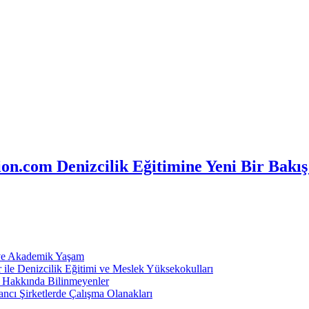
n.com Denizcilik Eğitimine Yeni Bir Bakış
 ve Akademik Yaşam
ile Denizcilik Eğitimi ve Meslek Yüksekokulları
ı Hakkında Bilinmeyenler
ncı Şirketlerde Çalışma Olanakları