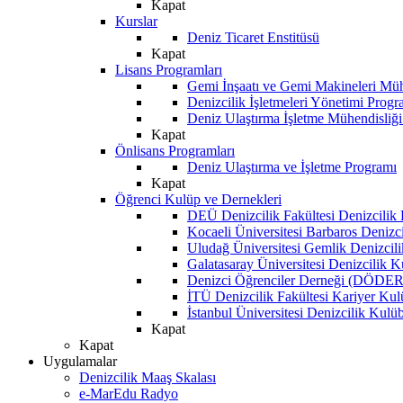
Kapat
Kurslar
Deniz Ticaret Enstitüsü
Kapat
Lisans Programları
Gemi İnşaatı ve Gemi Makineleri Müh
Denizcilik İşletmeleri Yönetimi Progr
Deniz Ulaştırma İşletme Mühendisliğ
Kapat
Önlisans Programları
Deniz Ulaştırma ve İşletme Programı
Kapat
Öğrenci Kulüp ve Dernekleri
DEÜ Denizcilik Fakültesi Denizcilik
Kocaeli Üniversitesi Barbaros Denizc
Uludağ Üniversitesi Gemlik Denizcil
Galatasaray Üniversitesi Denizcilik 
Denizci Öğrenciler Derneği (DÖDER
İTÜ Denizcilik Fakültesi Kariyer Ku
İstanbul Üniversitesi Denizcilik Kulü
Kapat
Kapat
Uygulamalar
Denizcilik Maaş Skalası
e-MarEdu Radyo