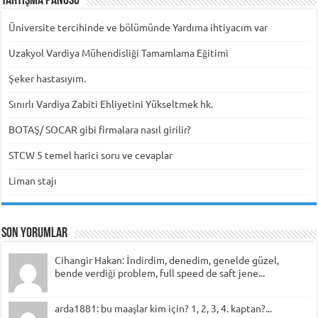
Tartışma Panosu
Üniversite tercihinde ve bölümünde Yardıma ihtiyacım var
Uzakyol Vardiya Mühendisliği Tamamlama Eğitimi
Şeker hastasıyım.
Sınırlı Vardiya Zabiti Ehliyetini Yükseltmek hk.
BOTAŞ/ SOCAR gibi firmalara nasıl girilir?
STCW 5 temel harici soru ve cevaplar
Liman stajı
Son Yorumlar
Cihangir Hakan: İndirdim, denedim, genelde güzel,
bende verdiği problem, full speed de saft jene...
arda1881: bu maaşlar kim için? 1, 2, 3, 4. kaptan?...