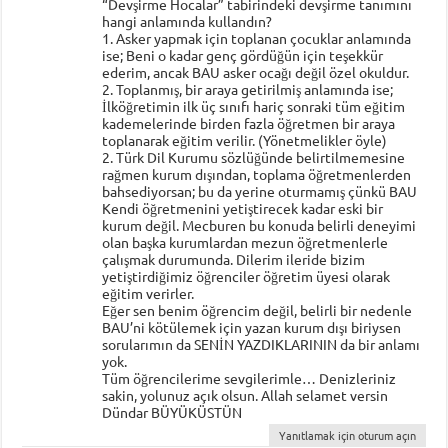
“Devşirme Hocalar” tabirindeki devşirme tanımını
hangi anlamında kullandın?
1. Asker yapmak için toplanan çocuklar anlamında
ise; Beni o kadar genç gördüğün için teşekkür
ederim, ancak BAU asker ocağı değil özel okuldur.
2. Toplanmış, bir araya getirilmiş anlamında ise;
İlköğretimin ilk üç sınıfı hariç sonraki tüm eğitim
kademelerinde birden fazla öğretmen bir araya
toplanarak eğitim verilir. (Yönetmelikler öyle)
2. Türk Dil Kurumu sözlüğünde belirtilmemesine
rağmen kurum dışından, toplama öğretmenlerden
bahsediyorsan; bu da yerine oturmamış çünkü BAU
Kendi öğretmenini yetiştirecek kadar eski bir
kurum değil. Mecburen bu konuda belirli deneyimi
olan başka kurumlardan mezun öğretmenlerle
çalışmak durumunda. Dilerim ileride bizim
yetiştirdiğimiz öğrenciler öğretim üyesi olarak
eğitim verirler.
Eğer sen benim öğrencim değil, belirli bir nedenle
BAU’ni kötülemek için yazan kurum dışı biriysen
sorularımın da SENİN YAZDIKLARININ da bir anlamı
yok.
Tüm öğrencilerime sevgilerimle… Denizleriniz
sakin, yolunuz açık olsun. Allah selamet versin
Dündar BÜYÜKÜSTÜN
Yanıtlamak için oturum açın