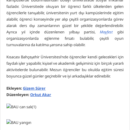
kampüslerde bulunmasından dolayı üniversitede sosyal imkânlar
fazladır. Üniversitede okuyan bir öğrenci farklı ülkelerden gelen
öğrencilerle tanışabilir, üniversitenin yurt dışı kampüslerinde eğitim
alabilir, öğrenci konseyinde yer alıp çeşitli organizasyonlarda görev
alarak ders dışı zamanlarının güzel bir şekilde değerlendirebilir.
Ayrıca yıl içinde düzenlenen yılbaşı partisi,
Mayfest
gibi
organizasyonlarda eğlenme fırsatı bulabilir, çeşitli oyun
turnuvalarına da katılma şansına sahip olabilir.
Kısacası Bahçeşehir Üniversitesi’nde öğrenciler kendi gelecekleri için
faydalı işler yapabilir, kişisel ve akademik gelişiminiz için birçok yararlı
aktivitelerde bulunabilir. Mezun öğrenciler bu okulda eğitim süresi
boyunca güzel günler geçirebilir ve iyi arkadaşlıklar edinebilir.
Ekleyen:
Gizem Sürer
Düzenleyen:
Orkut Akar