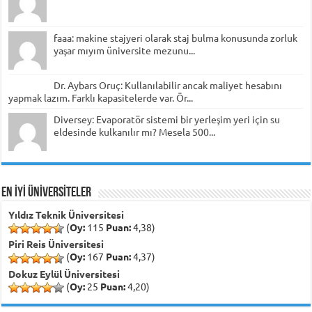
faaa: makine stajyeri olarak staj bulma konusunda zorluk
yaşar mıyım üniversite mezunu...
Dr. Aybars Oruç: Kullanılabilir ancak maliyet hesabını
yapmak lazım. Farklı kapasitelerde var. Ör...
Diversey: Evaporatör sistemi bir yerleşim yeri için su
eldesinde kulkanılır mı? Mesela 500...
EN İYİ ÜNİVERSİTELER
Yıldız Teknik Üniversitesi
(
Oy:
115
Puan:
4,38)
Piri Reis Üniversitesi
(
Oy:
167
Puan:
4,37)
Dokuz Eylül Üniversitesi
(
Oy:
25
Puan:
4,20)