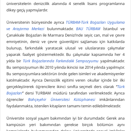
üniversitelerin denizcilik alanında 4 senelik lisans programlarına
dikey geçiş yapmışlardır.
Üniversitenin bünyesinde ayrıca
TÜRBAM-Türk Boğazları Uygulama
ve Araştırma Merkezi
bulunmaktadır.
BAU TÜRBAM
İstanbul ve
Çanakkale Boğazları ile Marmara Denizi’nde seyir, can, mal ve çevre
emniyetinin, deniz ve çevre güvenliğini sağlaması için katkılarda
bulunup, farkındalık yaratacak ulusal ve uluslararası çalışmalar
yaparak faaliyet göstermektedir. Bu çalışmalar kapsamında her 4
yılda bir
Türk Boğazlarında Farkındalık Sempozyumu
yapılmaktadır.
Bu sempozyumun ilki 2010 yılında ikincisi ise 2014 yılında yapılmıştır.
Bu sempozyumlara sektörün önde gelen isimleri ve akademisyenler
katılmaktadır. Ayrıca Denizcilik eğitimi veren okullar içinde bir ilki
gerçekleştirerek öğrencilere ikinci sınıfta seçmeli ders olarak
“
Türk
Boğazları
”
dersi
TURBAM müdürü tarafından verilmektedir. Ayrıca
öğrenciler
Bahçeşehir Üniversitesi Kütüphanesi
imkânlarından
faydalanmakta, istenilen kitapların tamamı temin edilebilmektedir.
Üniversite sosyal yaşam bakımından iyi bir durumdadır. Gerek ana
kampüsün yeri bakımından gerekse birçok bölümün aynı