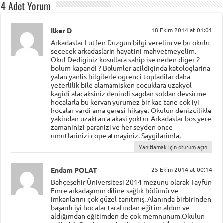
4 Adet Yorum
Ilker D
18 Ekim 2014 at 01:01
Arkadaslar Lutfen Duzgun bilgi verelim ve bu okulu
sececek arkadaslarin hayatini mahvetmeyelim.
Okul Dediginiz kosullara sahip ise neden diger 2
bolum kapandi ? Bolumler acildiginda katologlarina
yalan yanlis bilgilerle ogrenci topladilar daha
yeterlilik bile alamamisken cocuklara uzakyol
kagidi alacaksiniz denindi sagdan soldan devsirme
hocalarla bu kervan yurumez bir kac tane cok iyi
hocalar vardi ama geresi hikaye. Okulun denizcilikle
yakindan uzaktan alakasi yoktur Arkadaslar bos yere
zamaninizi paranizi ve her seyden once
umutlarinizi cope atmayiniz. Saygilarimla,
Yanıtlamak için oturum açın
Endam POLAT
25 Ekim 2014 at 00:14
Bahçeşehir Üniversitesi 2014 mezunu olarak Tayfun
Emre arkadaşımın diline sağlık bölümü ve
imkanlarını çok güzel tanıtmış. Alanında birbirinden
başarılı iyi hocalar tarafından eğitim aldım ve
aldığımdan eğitimden de çok memnunum.Okulun