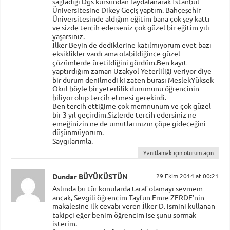
sağladığı Dgs kursundan faydalanarak İstanbul
Üniversitesine Dikey Geçiş yaptım. Bahçeşehir
Üniversitesinde aldığım eğitim bana çok şey kattı
ve sizde tercih ederseniz çok güzel bir eğitim yılı
yaşarsınız.
İlker Beyin de dediklerine katılmıyorum evet bazı
eksiklikler vardı ama olabildiğince güzel
çözümlerde üretildiğini gördüm.Ben kayıt
yaptırdığım zaman Uzakyol Yeterliliği veriyor diye
bir durum denilmedi ki zaten burası MeslekYüksek
Okul böyle bir yeterlilik durumunu öğrencinin
biliyor olup tercih etmesi gerekirdi.
Ben tercih ettiğime çok memnunum ve çok güzel
bir 3 yıl geçirdim.Sizlerde tercih edersiniz ne
emeğinizin ne de umutlarınızın çöpe gideceğini
düşünmüyorum.
Saygılarımla.
Yanıtlamak için oturum açın
Dundar BÜYÜKÜSTÜN
29 Ekim 2014 at 00:21
Aslında bu tür konularda taraf olamayı sevmem
ancak, Sevgili öğrencim Tayfun Emre ZERDE’nin
makalesine ilk cevabı veren İlker D. ismini kullanan
takipçi eğer benim öğrencim ise şunu sormak
isterim.