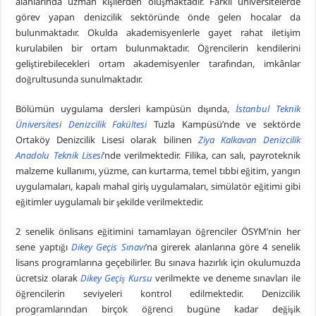
alanlarında uzman kişilerden oluşmaktadır. Farklı üniversitelerde
görev yapan denizcilik sektöründe önde gelen hocalar da
bulunmaktadır. Okulda akademisyenlerle gayet rahat iletişim
kurulabilen bir ortam bulunmaktadır. Öğrencilerin kendilerini
geliştirebilecekleri ortam akademisyenler tarafından, imkânlar
doğrultusunda sunulmaktadır.
Bölümün uygulama dersleri kampüsün dışında,
İstanbul Teknik
Üniversitesi Denizcilik Fakültesi
Tuzla Kampüsü’nde ve sektörde
Ortaköy Denizcilik Lisesi olarak bilinen
Ziya Kalkavan Denizcilik
Anadolu Teknik Lisesi
’nde
verilmektedir. Filika, can salı, payroteknik
malzeme kullanımı, yüzme, can kurtarma, temel tıbbi eğitim, yangın
uygulamaları, kapalı mahal giriş uygulamaları, simülatör eğitimi gibi
eğitimler uygulamalı bir şekilde verilmektedir.
2 senelik önlisans eğitimini tamamlayan öğrenciler ÖSYM’nin her
sene yaptığı
Dikey Geçis Sınavı
’na girerek alanlarına göre 4 senelik
lisans programlarına geçebilirler. Bu sınava hazırlık için okulumuzda
ücretsiz olarak
Dikey Geçiş Kursu
verilmekte ve deneme sınavları ile
öğrencilerin seviyeleri kontrol edilmektedir. Denizcilik
programlarından birçok öğrenci bugüne kadar değişik