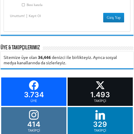
Beni hatırla
|
Unuttum!
Kayıt Ol
Üye & Takipçilerimiz
Sitemize üye olan
36,446
denizci ile birlikteyiz. Ayrıca sosyal
medya kanallarında da sizlerleyiz.
3.734
1.493
ÜYE
TAKIPÇI
414
329
TAKIPÇI
TAKIPÇI