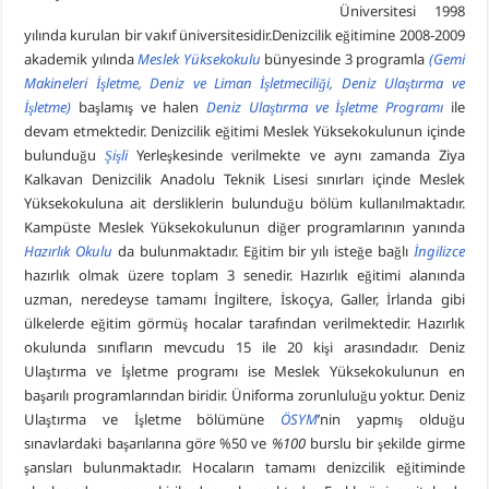
Üniversitesi 1998
yılında kurulan bir vakıf üniversitesidir.Denizcilik eğitimine 2008-2009
akademik yılında
Meslek Yüksekokulu
bünyesinde 3 programla
(Gemi
Makineleri İşletme, Deniz ve Liman İşletmeciliği, Deniz Ulaştırma ve
İşletme)
başlamış ve halen
Deniz Ulaştırma ve İşletme
Programı
ile
devam etmektedir. Denizcilik eğitimi Meslek Yüksekokulunun içinde
bulunduğu
Şişli
Yerleşkesinde verilmekte ve aynı zamanda Ziya
Kalkavan Denizcilik Anadolu Teknik Lisesi sınırları içinde Meslek
Yüksekokuluna ait dersliklerin bulunduğu bölüm kullanılmaktadır.
Kampüste Meslek Yüksekokulunun diğer programlarının yanında
Hazırlık Okulu
da bulunmaktadır. Eğitim bir yılı isteğe bağlı
İngilizce
hazırlık olmak üzere toplam 3 senedir. Hazırlık eğitimi alanında
uzman, neredeyse tamamı İngiltere, İskoçya, Galler, İrlanda gibi
ülkelerde eğitim görmüş hocalar tarafından verilmektedir. Hazırlık
okulunda sınıfların mevcudu 15 ile 20
kişi
arasındadır. Deniz
Ulaştırma ve İşletme programı ise Meslek Yüksekokulunun en
başarılı programlarından biridir. Üniforma zorunluluğu yoktur. Deniz
Ulaştırma ve İşletme bölümüne
ÖSYM
’nin yapmış olduğu
sınavlardaki başarılarına gör
e
%50 ve
%100
burslu bir şekilde girme
şansları bulunmaktadır. Hocaların tamamı denizcilik eğitiminde