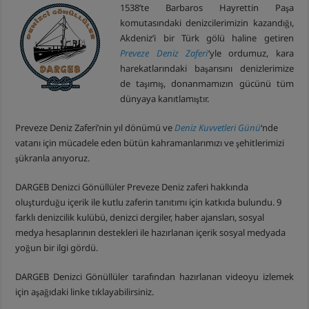
1538’te Barbaros Hayrettin Paşa
komutasındaki denizcilerimizin kazandığı,
Akdeniz’i bir Türk gölü haline getiren
Preveze Deniz Zaferi
‘yle ordumuz, kara
harekatlarındaki başarısını denizlerimize
de taşımış, donanmamızın gücünü tüm
dünyaya kanıtlamıştır.
Preveze Deniz Zaferi’nin yıl dönümü ve
Deniz Kuvvetleri Günü
‘nde
vatanı için mücadele eden bütün kahramanlarımızı ve şehitlerimizi
şükranla anıyoruz.
DARGEB Denizci Gönüllüler Preveze Deniz zaferi hakkında
oluşturduğu içerik ile kutlu zaferin tanıtımı için katkıda bulundu. 9
farklı denizcilik kulübü, denizci dergiler, haber ajansları, sosyal
medya hesaplarının destekleri ile hazırlanan içerik sosyal medyada
yoğun bir ilgi gördü.
DARGEB Denizci Gönüllüler tarafından hazırlanan videoyu izlemek
için aşağıdaki linke tıklayabilirsiniz.