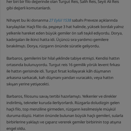
her biri bir filo değerinde olan Turgut Reis, Salih Reis, Seyit Ali Reis
gibi değerli komutanlardı.
Nihayet bu iki donanma
27 Eylül 1538
sabahı Preveze açıklarında
karşılaştılar. Haçlı filo da, peşpeşe 3 hat halinde, yüksek bordalı yalnız
yelkenle hareket eden büyük gemiler ön safı teşkil ediyordu. Dorya,
kadırgaları ile ikinci hatta idi. Üçüncü sıra yardımcı gemilere
bırakılmıştı. Dorya, rüzgarın önünde süratle geliyordu.
Barbaros, gemilerini bir hilal şeklinde tabiye etmişti. Kendisi hattın
ortasında bulunuyordu. Turgut reis 16 gemilik yörük levent fırkası
ile hattın gerisinde idi. Turgut fırsat kollayarak kâh düşmanın
arkasına sarkacak, kah düşmanı yandan vuracaktı, veya hattın
sıkışan yerine yetişecekti.
Barbaros, filosunu savaş tertibi hazırlamıştı. Yelkenler ve direkler
indirilmiş, tekneler kuruda ilerliyorlardı. Rüzgarla doludizgin gelen
haçlı filo, top menziline girmeden, rüzgarın kesilmesiyle müşkül
duruma düştü. Hattın önünde bulunan büyük haçlı gemileri, sularla
birbirlerine yaklaştı ve çaparız vererek gemiler birbirinin top atışına
engel oldu.