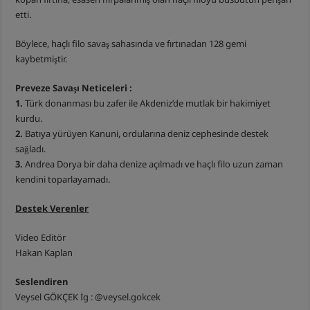
etti.
Böylece, haçlı filo savaş sahasında ve fırtınadan 128 gemi
kaybetmiştir.
Preveze Savaşı Neticeleri :
1.
Türk donanması bu zafer ile Akdeniz’de mutlak bir hakimiyet
kurdu.
2.
Batıya yürüyen Kanuni, ordularına deniz cephesinde destek
sağladı.
3.
Andrea Dorya bir daha denize açılmadı ve haçlı filo uzun zaman
kendini toparlayamadı.
Destek Verenler
Video Editör
Hakan Kaplan
Seslendiren
Veysel GÖKÇEK İg : @veysel.gokcek