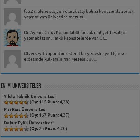
faaa: makine stajyeri olarak staj bulma konusunda zorluk
yaşar mıyım üniversite mezunu...
Dr. Aybars Oruç: Kullanılabilir ancak maliyet hesabını
yapmak lazım. Farklı kapasitelerde var. Ör...
Diversey: Evaporatör sistemi bir yerleşim yeri için su
eldesinde kulkanılır mı? Mesela 500...
EN İYİ ÜNİVERSİTELER
Yıldız Teknik Üniversitesi
(
Oy:
115
Puan:
4,38)
Piri Reis Üniversitesi
(
Oy:
167
Puan:
4,37)
Dokuz Eylül Üniversitesi
(
Oy:
25
Puan:
4,20)