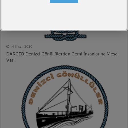
14 Nisan 2020
DARGEB-Denizci Gönüllülerden Gemi İnsanlarına Mesaj
Var!