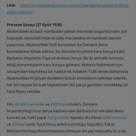
Link:
https://e-marineeducation.com/tr/dargebten-preveze-deniz-
zaferi-videosu/
Preveze Savaşı (27 Eylül 1538)
Akdeniz’deki iktisadi menfaatler yelken devrinde bugünkünden çok
başkaydı. denizdeki hilal ve salip mücadelesi en hareketli devrini
yaşıyordu. Akdeniz’deki Türk korsanları da Osmanlı deniz
kuvvetlerine iltihak edince, bu denizde iki şöhret karşı karşıya kaldı.
Barbaros Hayrettin Paşa ve Andrea Dorya. Bu iki amiralin komuta
ettiği donanmaların karşı karşıya gelmesi, Akdeniz hakimiyeti için
savaşmaları kaçınılmaz bir hadise idi. Nitekim 1538 senesi baharında
Akdeniz’deki Hristiyan devletleri bütün imkanlarını seferber ederek,
her biri seyyar bir kale heybetinde 262 parça gemiden mürekkep bir
haçlı filosu verdiler.
Filo,
60.000 muharibe
ve
2500 topa
malikti. Osmanlı
İmparatorluğu’nun derya kaptanı olan Barbaros’un elindeki deniz
kuvveti ise, hafif yapılı
122 gemiden
ibaretti. Bu filoda
6000 muharip
ve
336 top
vardı. haçlı filosu adedi üstünlüğü büyüktü. Fakat,
Barbaros’ta haçlı donanmasında olmayan bir şey mevcuttu ki, o da