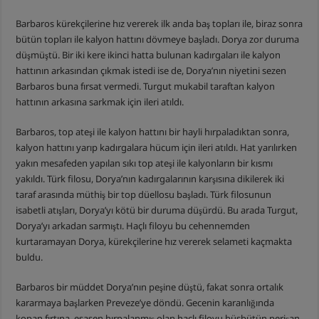
Barbaros kürekçilerine hız vererek ilk anda baş topları ile, biraz sonra
bütün topları ile kalyon hattını dövmeye başladı. Dorya zor duruma
düşmüştü. Bir iki kere ikinci hatta bulunan kadırgaları ile kalyon
hattının arkasından çıkmak istedi ise de, Dorya’nın niyetini sezen
Barbaros buna fırsat vermedi. Turgut mukabil taraftan kalyon
hattının arkasına sarkmak için ileri atıldı.
Barbaros, top ateşi ile kalyon hattını bir hayli hırpaladıktan sonra,
kalyon hattını yarıp kadırgalara hücum için ileri atıldı. Hat yarılırken
yakın mesafeden yapılan sıkı top ateşi ile kalyonların bir kısmı
yakıldı. Türk filosu, Dorya’nın kadırgalarının karşısına dikilerek iki
taraf arasında müthiş bir top düellosu başladı. Türk filosunun
isabetli atışları, Dorya’yı kötü bir duruma düşürdü. Bu arada Turgut,
Dorya’yı arkadan sarmıştı. Haçlı filoyu bu cehennemden
kurtaramayan Dorya, kürekçilerine hız vererek selameti kaçmakta
buldu.
Barbaros bir müddet Dorya’nın peşine düştü, fakat sonra ortalık
kararmaya başlarken Preveze’ye döndü. Gecenin karanlığında
kopan fırtına, esasen hırpalanmış olan haçlı filoyu büsbütün perişan