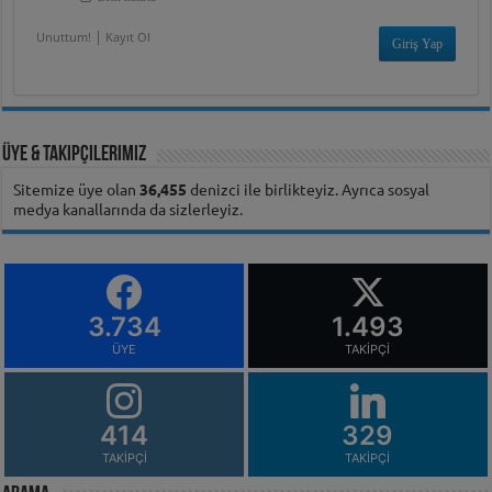
|
Unuttum!
Kayıt Ol
Üye & Takipçilerimiz
Sitemize üye olan
36,455
denizci ile birlikteyiz. Ayrıca sosyal
medya kanallarında da sizlerleyiz.
3.734
1.493
ÜYE
TAKIPÇI
414
329
TAKIPÇI
TAKIPÇI