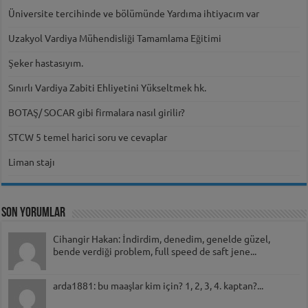
Üniversite tercihinde ve bölümünde Yardıma ihtiyacım var
Uzakyol Vardiya Mühendisliği Tamamlama Eğitimi
Şeker hastasıyım.
Sınırlı Vardiya Zabiti Ehliyetini Yükseltmek hk.
BOTAŞ/ SOCAR gibi firmalara nasıl girilir?
STCW 5 temel harici soru ve cevaplar
Liman stajı
Son Yorumlar
Cihangir Hakan: İndirdim, denedim, genelde güzel,
bende verdiği problem, full speed de saft jene...
arda1881: bu maaşlar kim için? 1, 2, 3, 4. kaptan?...