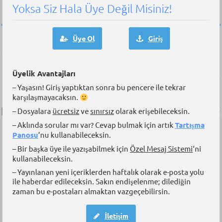
Yoksa Siz Hala Üye Değil Misiniz!
Üye Ol
Giriş
Önceki İçerik
DARGEB’ten Preveze Deniz
Zaferi Videosu
Sonraki İçerik
Üyelik Avantajları
Vardiyadaki Zabit Gemi
– Yaşasın! Giriş yaptıktan sonra bu pencere ile tekrar
Kaptanını Ne Zaman Aramalı?
karşılaşmayacaksın.
Benzer İçerikler
– Dosyalara
ücretsiz
ve
sınırsız
olarak erişebileceksin.
– Aklında sorular mı var? Cevap bulmak için artık
Tartışma
Panosu
‘nu kullanabileceksin.
– Bir başka üye ile yazışabilmek için
Özel Mesaj Sistemi
‘ni
kullanabileceksin.
– Yayınlanan yeni içeriklerden haftalık olarak e-posta yolu
ile haberdar edileceksin. Sakın endişelenme; dilediğin
zaman bu e-postaları almaktan vazgeçebilirsin.
İletişim