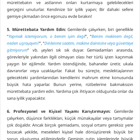
mürettebatın ve astlarının onları kurtarmaya gelebilecekleri
gerçeğini unuturlar. Kendinize bir iyilik yapın; Bir dahaki sefere
gemiye çıkmadan önce egonuzu evde bırakın!
5. Mürettebata Yardım Edin:
Gemilerde çalışırken, biri genellikle
“
Yapmak istemiyorum, o benim işim değil
”, “
Benim makinem değil,
neden uğraşayım?
”, “
Dinlenme saatim, makine dairesine veya güverteye
gitmiyorum
” vb. şeyleri sık sık duyar. Gemiadamları arasında,
görevleriyle yakından ilgili olmayan olası her türlü işten kaçınmak
yaygın bir eğilimdir. Yardım istendiğinde, bahaneler üretir, ukala
davranırlar veya uzaklaşırlar. Fakat bu süreçte, meslektaşlarının
gelecekteki yardımlarından kendilerini mahrum etme konusunda
büyük hata yaparlar. Bunun yerine, rütbelerine bakmaksızın
mürettebata yardım edin. Yardıma çok ihtiyacın olduğunda onlar da
sana iyilik yapacaktır.
6. Profesyonel ve Kişisel Yaşamı Karıştırmayın:
Gemilerde
çalışırken, düşünce farklılıkları, küçük münakaşalar veya tartışmalar
çok doğaldır. Ancak birçok gemiadamı, sosyal ortamı gereksiz yere
bozacak şekilde, meseleleri kişisel hale dönüştürerek büyük bir
sorun oluşturma eğilimindedir. Geminin rutin işlemlerinde büyük