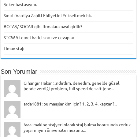
Şeker hastasıyım.
Sınırlı Vardiya Zabiti Ehliyetini Yükseltmek hk.
BOTAŞ/ SOCAR gibi firmalara nasıl girilir?
STCW 5 temel harici soru ve cevaplar
Liman stajı
Son Yorumlar
Cihangir Hakan: İndirdim, denedim, genelde güzel,
bende verdiği problem, full speed de saft jene...
arda1881: bu maaşlar kim için? 1, 2, 3, 4. kaptan?...
faaa: makine stajyeri olarak staj bulma konusunda zorluk
yaşar mıyım üniversite mezunu...