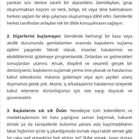
yaratan son derece zararlı bir alışkanlıktır. Gemideyken, grup
oluşturmaktan kaçının ve renk, bölge, ırk veya dine bakmaksızın
herkesi sağlam bir ekip çalışması oluşturmaya dâhil edin. Gemilerde
herkes tarafından anlaşılan tek bir dilde konuşulmasını sağlayın.
2. Diğerlerini Suçlamayın:
Gemilerde herhangi bir kaza veya
aksilik durumunda gemiadamları arasında başkalarını suçlama
eğilimi yaygındır. Teknik olarak, insanlar, hatalarımızı ve
eksikliklerimizi gizlemeye programlandık. Onlardan ve getirecekleri
sonuçlardan utanırız. Ancak, disiplinli ve cesaretli gerçek bir
denizciyseniz, başkalarını suçlamak yerine öne çıkacak ve hatalarınızı
kabul edeceksiniz. Hatanızı gizlemeye veya aynı şeyden utanç
duymanıza gerek yok. Aksine, iş arkadaşlarınız hatalarınızı isteyerek
kabul ederseniz dürüstlüğünüz için size saygı duyacak ve
güvenecektir.
3. Başkalarını sık sık Övün:
Neredeyse tüm kıdemlilerin ve
meslektaşlarınızın bir hata yaptığınız zaman bağırmak, hakaret
etmek ya da tavsiyelerde bulunma şansını asla kaçırmadıklarını
fakat hiçbirinin iyi bir iş çıkardığınızda övmek veya takdir etmek gibi
bir çaba sarf etmediğini fark ettiniz mi? İltifat etmek, insan doğası