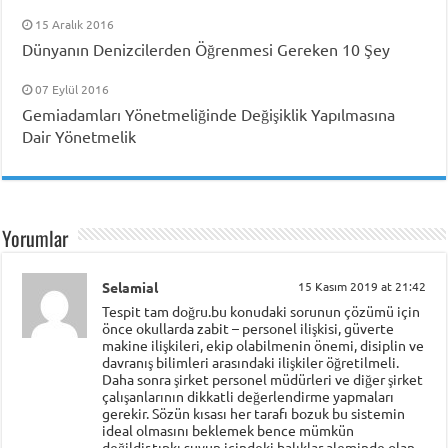
15 Aralık 2016
Dünyanın Denizcilerden Öğrenmesi Gereken 10 Şey
07 Eylül 2016
Gemiadamları Yönetmeliğinde Değişiklik Yapılmasına
Dair Yönetmelik
Yorumlar
Selamial
15 Kasım 2019 at 21:42
Tespit tam doğru.bu konudaki sorunun çözümü için
önce okullarda zabit – personel ilişkisi, güverte
makine ilişkileri, ekip olabilmenin önemi, disiplin ve
davranış bilimleri arasındaki ilişkiler öğretilmeli.
Daha sonra şirket personel müdürleri ve diğer şirket
çalışanlarının dikkatli değerlendirme yapmaları
gerekir. Sözün kısası her tarafı bozuk bu sistemin
ideal olmasını beklemek bence mümkün
değildir.tıpkı suyun içindeki balıklar aleminde olan