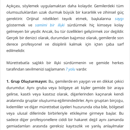
Açıkçası, söylemek uygulamaktan daha kolaydır. Gemilerdeki tüm
olumsuzluklardan uzak durmak büyük bir kararlılık ve zihinsel güç
gerektirir. Orijinal nitelikleri teşvik etmek, başkalarına
saygı
göstermek ve
samimi bir ilişki
sürdürmek hiç kimseye kolay
gelmeyen bir şeydir. Ancak, bu tür özellikleri geliştirmek zor değildir.
Gerçek bir denizci olarak, durumdan bağımsız olarak, gemilerde son
derece profesyonel ve disiplinli kalmak için içten çaba sarf
edilmelidir.
Mürettebatla sağlıklı bir ilişki sürdürmenin ve gemide herkes
tarafından sevilmenizi sağlamanın
7 yolu
vardır.
1. Grup Oluşturmayın:
Bu, gemilerde en yaygın ve en dikkat çekici
durumdur. Aynı gruba veya bölgeye ait kişiler gemide bir araya
gelirse, kasıtlı veya kasıtsız olarak, diğerlerinden kaçınarak kendi
aralarında gruplar oluşturma eğilimindedirler. Aynı gruptan birçoğu,
kıdemliler ve diğer mürettebat üyeleri huzurunda olsa bile, bölgesel
veya ulusal dillerinde birbirleriyle etkileşime girmeye başlar. Bu
sadece diğer profesyonellere ciddi bir hakaret değil aynı zamanda
gemiadamları arasında gereksiz kayıtsızlık ve yanlış anlaşılmalar