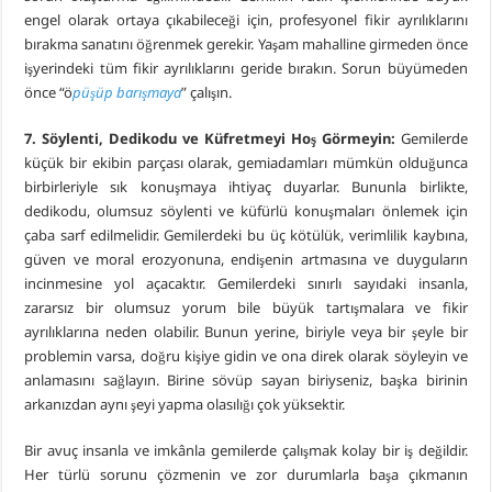
engel olarak ortaya çıkabileceği için, profesyonel fikir ayrılıklarını
bırakma sanatını öğrenmek gerekir. Yaşam mahalline girmeden önce
işyerindeki tüm fikir ayrılıklarını geride bırakın. Sorun büyümeden
önce “ö
püşüp barışmaya
” çalışın.
7. Söylenti, Dedikodu ve Küfretmeyi Hoş Görmeyin:
Gemilerde
küçük bir ekibin parçası olarak, gemiadamları mümkün olduğunca
birbirleriyle sık konuşmaya ihtiyaç duyarlar. Bununla birlikte,
dedikodu, olumsuz söylenti ve küfürlü konuşmaları önlemek için
çaba sarf edilmelidir. Gemilerdeki bu üç kötülük, verimlilik kaybına,
güven ve moral erozyonuna, endişenin artmasına ve duyguların
incinmesine yol açacaktır. Gemilerdeki sınırlı sayıdaki insanla,
zararsız bir olumsuz yorum bile büyük tartışmalara ve fikir
ayrılıklarına neden olabilir. Bunun yerine, biriyle veya bir şeyle bir
problemin varsa, doğru kişiye gidin ve ona direk olarak söyleyin ve
anlamasını sağlayın. Birine sövüp sayan biriyseniz, başka birinin
arkanızdan aynı şeyi yapma olasılığı çok yüksektir.
Bir avuç insanla ve imkânla gemilerde çalışmak kolay bir iş değildir.
Her türlü sorunu çözmenin ve zor durumlarla başa çıkmanın