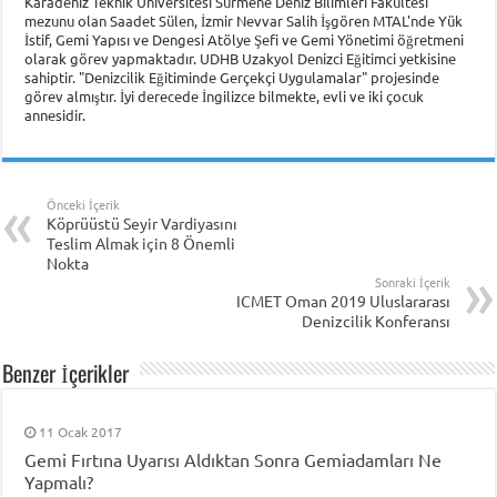
Karadeniz Teknik Üniversitesi Sürmene Deniz Bilimleri Fakültesi
mezunu olan Saadet Sülen, İzmir Nevvar Salih İşgören MTAL'nde Yük
İstif, Gemi Yapısı ve Dengesi Atölye Şefi ve Gemi Yönetimi öğretmeni
olarak görev yapmaktadır. UDHB Uzakyol Denizci Eğitimci yetkisine
sahiptir. "Denizcilik Eğitiminde Gerçekçi Uygulamalar" projesinde
görev almıştır. İyi derecede İngilizce bilmekte, evli ve iki çocuk
annesidir.
Önceki İçerik
Köprüüstü Seyir Vardiyasını
Teslim Almak için 8 Önemli
Nokta
Sonraki İçerik
ICMET Oman 2019 Uluslararası
Denizcilik Konferansı
Benzer İçerikler
11 Ocak 2017
Gemi Fırtına Uyarısı Aldıktan Sonra Gemiadamları Ne
Yapmalı?