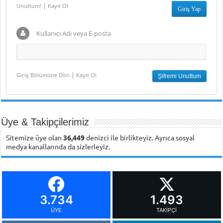
|
Unuttum!
Kayıt Ol
Kullanıcı Adı veya E-posta
|
Giriş Bölümüne Dön
Kayıt Ol
Üye & Takipçilerimiz
Sitemize üye olan
36,449
denizci ile birlikteyiz. Ayrıca sosyal
medya kanallarında da sizlerleyiz.
3.734
1.493
ÜYE
TAKIPÇI