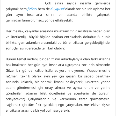
Çok sınırlı sayıda insanla gemilerde
çalışmak hem
fiziksel
hem de
duygusal
olarak zor bir iştir. Aylarca her
gün aynı insanlarla sınırlı bir alanda birlikte çalışmak,
gemiadamlarını olumsuz yönde etkileyebilir.
Her meslek, çalışanlar arasında muazzam zihinsel strese neden olan
ve üretkenliği büyük ölçüde azaltan entrikalarla doludur. Bununla
birlikte, gemiadamları arasındaki bu tür entrikalar gerçekleştiğinde,
sonuçlar aşırı derecede tehlikeli olabilir.
Bunun temel nedeni, bir denizcinin arkadaşlarıyla olan farklılıklarına
bakılmaksızın her gün aynı insanlarla uğraşmak zorunda olmasıdır.
Güzel bir günde kalkıp istifa ediyorum diyemez. (Yapabilmesine
rağmen, teknik olarak aynı şey için geçerli bir sebep belirtmek
zorunda kalacak, bir sonraki limanı bekleyecek, şirketten yerine
adam göndermesi için onay alması ve ayrıca onun ve yerine
gönderilen adamın bilet ücretlerini ve acentenin de ücretini
ödeyecektir.) Çalışmalarının ve kariyerinin zarar görmemesini
sağlamak için tüm fikir ayrılıkları, ego çatışmaları, mesleki ve kişisel
entrikalar arasında bir yol bulması gerekir.