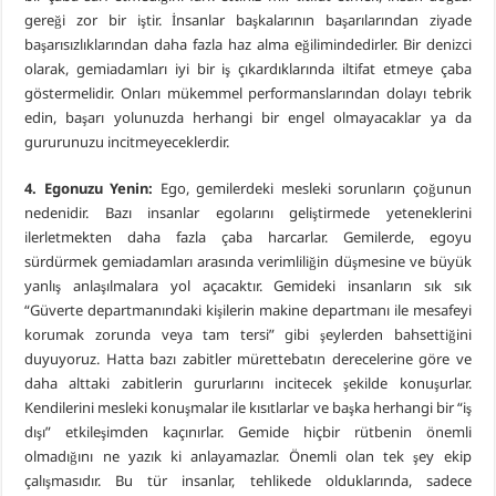
gereği zor bir iştir. İnsanlar başkalarının başarılarından ziyade
başarısızlıklarından daha fazla haz alma eğilimindedirler. Bir denizci
olarak, gemiadamları iyi bir iş çıkardıklarında iltifat etmeye çaba
göstermelidir. Onları mükemmel performanslarından dolayı tebrik
edin, başarı yolunuzda herhangi bir engel olmayacaklar ya da
gururunuzu incitmeyeceklerdir.
4. Egonuzu Yenin:
Ego, gemilerdeki mesleki sorunların çoğunun
nedenidir. Bazı insanlar egolarını geliştirmede yeteneklerini
ilerletmekten daha fazla çaba harcarlar. Gemilerde, egoyu
sürdürmek gemiadamları arasında verimliliğin düşmesine ve büyük
yanlış anlaşılmalara yol açacaktır. Gemideki insanların sık sık
“Güverte departmanındaki kişilerin makine departmanı ile mesafeyi
korumak zorunda veya tam tersi” gibi şeylerden bahsettiğini
duyuyoruz. Hatta bazı zabitler mürettebatın derecelerine göre ve
daha alttaki zabitlerin gururlarını incitecek şekilde konuşurlar.
Kendilerini mesleki konuşmalar ile kısıtlarlar ve başka herhangi bir “iş
dışı” etkileşimden kaçınırlar. Gemide hiçbir rütbenin önemli
olmadığını ne yazık ki anlayamazlar. Önemli olan tek şey ekip
çalışmasıdır. Bu tür insanlar, tehlikede olduklarında, sadece