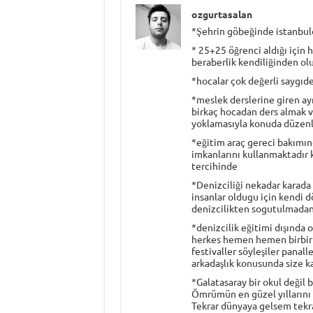
ozgurtasalan
*Şehrin göbeğinde istanbuld
* 25+25 öğrenci aldığı için 
beraberlik kendiliğinden ol
*hocalar çok değerli saygıde
*meslek derslerine giren ay
birkaç hocadan ders almak va
yoklamasıyla konuda düzenl
*eğitim araç gereci bakımınd
imkanlarını kullanmaktadır
tercihinde
*Denizciliği nekadar karada 
insanlar oldugu için kendi
denizcilikten sogutulmadan 
*denizcilik eğitimi dışında 
herkes hemen hemen birbirin
festivaller söyleşiler panall
arkadaşlık konusunda size ka
*Galatasaray bir okul değil bi
Ömrümün en güzel yıllarını
Tekrar dünyaya gelsem tekr