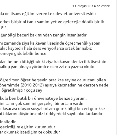
11 Mayıs 2014 at 21:28
a ön lisans eğitimi veren tek devlet üniversitesidir
herkes birbirini tanır samimiyet ve geleceğe dönük birlik
uşur
ğer bilgi beceri bakımından zengin insanlardır
nı zamanda ziya kalkavan lisesinde öğretmenlik yapan
kit kaybıdır hala ders veriyorlarsa ortak bir nabız
emeye gidelebilir bence
an hemen bitişiğindeki ziya kalkavan denizcilik lisesinin
 kalkıp yan binaya yürümiceksen zaten yazma okulu
öğretirsen öğret herşeyin pratikte rayına oturucanı bilen
 dönemimde (2010-2012) aşırıya kaçmadan ne dersten nede
öğretilmiştir çoğu sey
okulu ben butik bir üniversiteye benzetiyorum.
i tanır çok samimi gerçekçi bir ortam vardır
er kısacası oluşan sosyal ortam gerek bilgi beceri gerekse
ttıklarını düşünürseniz türkiyedeki sayılı okullardandır
r ailedir
 geçirdiğim eğitim kurumudur
ar okumak istediğim tek okuldur