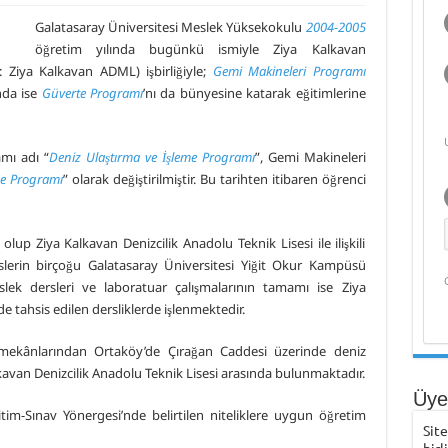
 Müdürü Kapt. Semih Falay Vefat Etti
Galatasaray Üniversitesi Meslek Yüksekokulu
2004-2005
öğretim yılında bugünkü ismiyle Ziya Kalkavan
Karadeniz Ülkeleri için “Ortak Yüksek Lisans Programı” Projesi
ı: Ziya Kalkavan ADML) işbirliğiyle;
Gemi Makineleri Programı
toğraf Sergisi
nda ise
Güverte Programı
’nı da bünyesine katarak eğitimlerine
r’den Preveze Deniz Zaferi Videosu
mı adı “
Deniz Ulaştırma ve İşleme Programı
”, Gemi Makineleri
me Programı
” olarak değiştirilmiştir. Bu tarihten itibaren öğrenci
up Ziya Kalkavan Denizcilik Anadolu Teknik Lisesi ile ilişkili
slerin birçoğu Galatasaray Üniversitesi Yiğit Okur Kampüsü
slek dersleri ve laboratuar çalışmalarının tamamı ise Ziya
e tahsis edilen dersliklerde işlenmektedir.
mekânlarından Ortaköy’de Çırağan Caddesi üzerinde deniz
kavan Denizcilik Anadolu Teknik Lisesi arasında bulunmaktadır.
Üye 
tim-Sınav Yönergesi’nde belirtilen niteliklere uygun öğretim
Sit