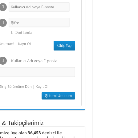
Beni hatırla
|
Unuttum!
Kayıt Ol
Kullanıcı Adı veya E-posta
|
Giriş Bölümüne Dön
Kayıt Ol
& Takipçilerimiz
emize üye olan
36,453
denizci ile