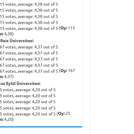
(
Oy:
115
n:
4,38)
 Reis Üniversitesi
(
Oy:
167
n:
4,37)
uz Eylül Üniversitesi
(
Oy:
25
n:
4,20)