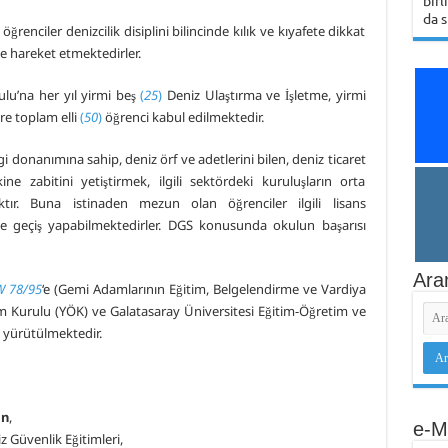
birl
da s
renciler denizcilik disiplini bilincinde kılık ve kıyafete dikkat
de hareket etmektedirler.
lu’na her yıl yirmi beş
(
25
)
Deniz Ulaştırma ve İşletme, yirmi
e toplam elli
(
50
)
öğrenci kabul edilmektedir.
i donanımına sahip, deniz örf ve adetlerini bilen, deniz ticaret
e zabitini yetiştirmek, ilgili sektördeki kuruluşların orta
aktır. Buna istinaden mezun olan öğrenciler ilgili lisans
ile geçiş yapabilmektedirler. DGS konusunda okulun başarısı
Ara
 78/95
‘e (Gemi Adamlarının Eğitim, Belgelendirme ve Vardiya
 Kurulu (YÖK) ve Galatasaray Üniversitesi Eğitim-Öğretim ve
k yürütülmektedir.
in
,
e-M
z Güvenlik Eğitimleri,