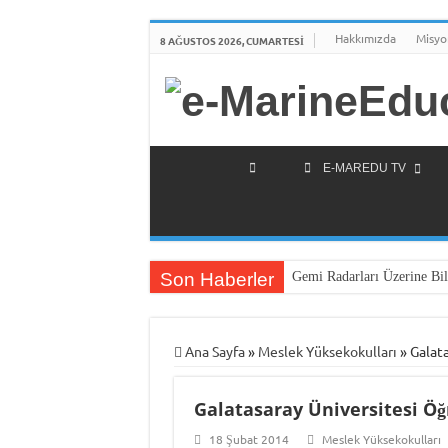
Hakkımızda
Misyo
8 AĞUSTOS 2026, CUMARTESI
E-MAREDU TV
Son Haberler
Gemi Radarları Üzerine Bil
Türkiye’nin İlk Deniz Tekn
Piri Reis Üniversitesi’nden 
Ana Sayfa
»
Meslek Yüksekokulları
»
Galat
İTÜ Mesleki ve Teknik Anad
Galatasaray Üniversitesi Ö
DARGEB-Denizci Gönüllüle
MINE-EMI Projesi ile Orta
18 Şubat 2014
Meslek Yüksekokulları