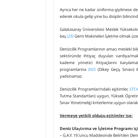
Ayrıca her ne kadar üniforma giyilmese de öğ
ederek okula gelip yine bu disiplin bilincin
Galatasaray Üniversitesi Meslek Yüksekoku
beş
(
25
)
Gemi Makineleri İşletme olmak üzer
Denizcilik Programlarının amacı mesleki bilg
sektöründe ihtiyaç duyulan vardiya/makin
kademe yönetici ihtiyaçlarını karşılam
programlarına
DGS
(Dikey Geçiş Sınavı) 
yadsınamaz.
Denizcilik Programları’ndaki eğitimler,
STCW
Tutma Standartları) uygun, Yüksek Öğretim
Sınav Yönetmeliği kriterlerine uygun olara
Vermeye yetkili olduğu eğitimler ise:
Deniz Ulaştırma ve İşletme Programı iç
– G.A.Y. 19.’uncu Maddesinde Belirtilen Deni