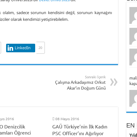
 olalım, sadece sorunun kendisini değil, sorunun kaynağını
ciler olarak kendimizi yetiştirebilelim.
LinkedIn
20
Sonraki İçerik
mali
Çalışma Arkadaşımız Orkut
kapa
Akar’ın Doğum Günü
yıs 2016
08 Mayıs 2016
EN 
O Denizcilik
GAÜ Türkiye’nin İlk Kadın
amları Öğrenci
PSC Officer’ını Ağırlıyor
Yıl