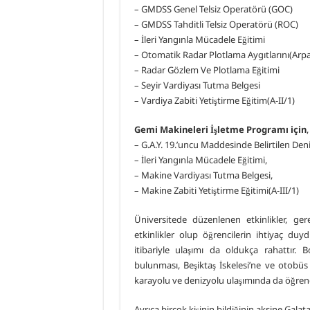
– GMDSS Genel Telsiz Operatörü (GOC)
– GMDSS Tahditli Telsiz Operatörü (ROC)
– İleri Yangınla Mücadele Eğitimi
– Otomatik Radar Plotlama Aygıtlarını(Arp
– Radar Gözlem Ve Plotlama Eğitimi
– Seyir Vardiyası Tutma Belgesi
– Vardiya Zabiti Yetiştirme Eğitim(A-II/1)
Gemi Makineleri İşletme Programı için
,
– G.A.Y. 19.’uncu Maddesinde Belirtilen Deni
– İleri Yangınla Mücadele Eğitimi,
– Makine Vardiyası Tutma Belgesi,
– Makine Zabiti Yetiştirme Eğitimi(A-III/1)
Üniversitede düzenlenen etkinlikler, ge
etkinlikler olup öğrencilerin ihtiyaç duy
itibariyle ulaşımı da oldukça rahattır
bulunması, Beşiktaş İskelesi’ne ve otobüs
karayolu ve denizyolu ulaşımında da öğrenc
Ayrıca birçok kişinin bildiğinin aksine Galat