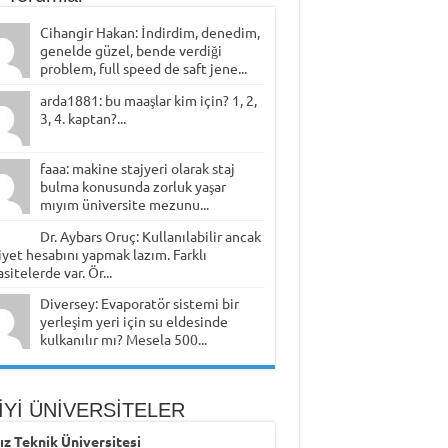
Cihangir Hakan: İndirdim, denedim,
genelde güzel, bende verdiği
problem, full speed de saft jene...
arda1881: bu maaşlar kim için? 1, 2,
3, 4. kaptan?...
faaa: makine stajyeri olarak staj
bulma konusunda zorluk yaşar
mıyım üniversite mezunu...
Dr. Aybars Oruç: Kullanılabilir ancak
yet hesabını yapmak lazım. Farklı
sitelerde var. Ör...
Diversey: Evaporatör sistemi bir
yerleşim yeri için su eldesinde
kulkanılır mı? Mesela 500...
İYİ ÜNİVERSİTELER
dız Teknik Üniversitesi