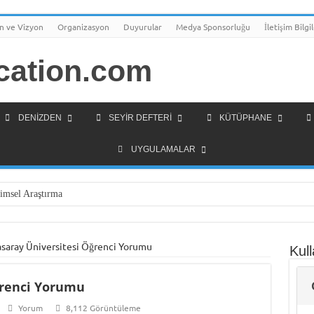
n ve Vizyon
Organizasyon
Duyurular
Medya Sponsorluğu
İletişim Bilgil
DENIZDEN
SEYIR DEFTERI
KÜTÜPHANE
UYGULAMALAR
imsel Araştırma
olojileri Girişimcilik Programı
Arsa Satışı
asaray Üniversitesi Öğrenci Yorumu
Kull
olu Lisesi Öğrencilerini Geleceğin Denizciliğine Hazırlıyor
ğrenci Yorumu
rden Gemi İnsanlarına Mesaj Var!
k Yüksek Lisans Programı Geliştirme Çalışmaları
Yorum
8,112 Görüntüleme