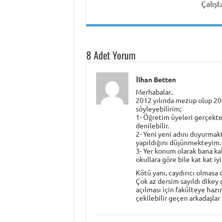
Çalış
8 Adet Yorum
İlhan Betten
Merhabalar..
2012 yılında mezup olup 2013
söyleyebilirim;
1- Öğretim üyeleri gerçekte
denilebilir.
2- Yeni yeni adını duyurmakta
yapıldığını düşünmekteyim.
3- Yer konum olarak bana kal
okullara göre bile kat kat i
Kötü yanı, caydırıcı olmasa 
Çok az dersim sayıldı dikey
açılması için fakülteye haz
çekilebilir geçen arkadaşlar