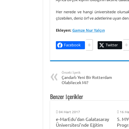
Her nerede ve hangi üniversitede olursak
çözebilen, deniz örf ve adetlerine uyan deniz
Ekleyen:
Gamze Nur Yalçın
Facebook
Twitter
0
0
Önceki İçerik
Çandarlı Yeni Bir Rotterdam
Olabilecek Mi?
Benzer İçerikler
04 Mart 2017
16 Ma
e-MarEdu’dan Galatasaray
5. MY
Üniversitesi’nde Eğitim
Progr