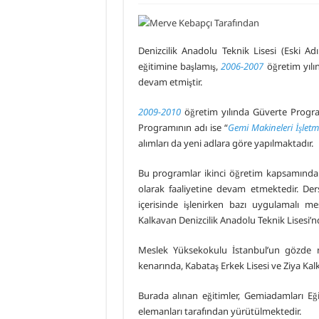
Armona Denizcilik İşletme
Piri Reis Üniversitesi’nin 
Denizcilik Anadolu Teknik Lisesi (Eski Ad
DARGEB’ten, Deniz’den Fo
eğitimine başlamış,
2006-2007
öğretim yılı
devam etmiştir.
DARGEB Denizci Gönüllüle
2009-2010
öğretim yılında Güverte Progra
Programının adı ise “
Gemi Makineleri İşlet
alımları da yeni adlara göre yapılmaktadır.
Bu programlar ikinci öğretim kapsamında ol
olarak faaliyetine devam etmektedir. Der
içerisinde işlenirken bazı uygulamalı me
Kalkavan Denizcilik Anadolu Teknik Lisesi’nd
Meslek Yüksekokulu İstanbul’un gözde 
kenarında, Kabataş Erkek Lisesi ve Ziya Kal
Burada alınan eğitimler, Gemiadamları Eği
elemanları tarafından yürütülmektedir.