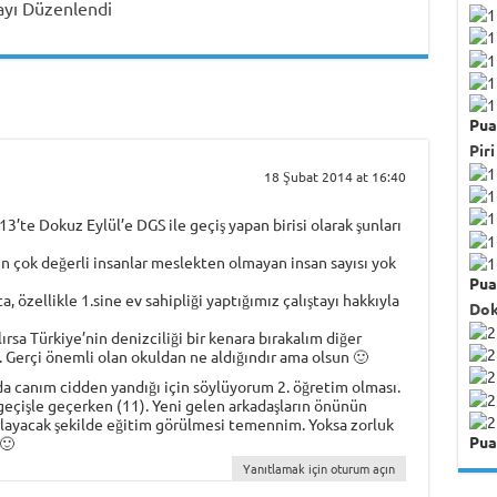
tayı Düzenlendi
Pua
Piri
18 Şubat 2014 at 16:40
’te Dokuz Eylül’e DGS ile geçiş yapan birisi olarak şunları
n çok değerli insanlar meslekten olmayan insan sayısı yok
Pua
, özellikle 1.sine ev sahipliği yaptığımız çalıştayı hakkıyla
Dok
ırsa Türkiye’nin denizciliği bir kenara bırakalım diğer
yi. Gerçi önemli olan okuldan ne aldığındır ama olsun 🙂
da canım cidden yandığı için söylüyorum 2. öğretim olması.
 geçişle geçerken (11). Yeni gelen arkadaşların önünün
ırlayacak şekilde eğitim görülmesi temennim. Yoksa zorluk
Pua
 🙂
Yanıtlamak için oturum açın