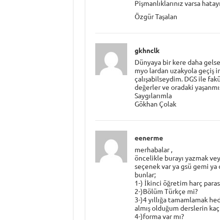
Pişmanlıklarınız varsa hata
Özgür Taşalan
gkhnclk
Dünyaya bir kere daha gelse
myo lardan uzakyola geçiş i
çalışabilseydim. DGS ile fa
değerler ve oradaki yaşanmı
Saygılarımla
Gökhan Çolak
eenerme
merhabalar ,
öncelikle burayı yazmak ve
seçenek var ya gsü gemi ya 
bunlar;
1-) İkinci öğretim harç paras
2-)Bölüm Türkçe mi?
3-)4 yıllığa tamamlamak hed
almış olduğum derslerin kaç
4-)forma var mı?