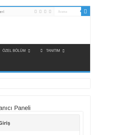
eri
ÖZEL BÖLÜM
TANITIM
anıcı Paneli
Giriş