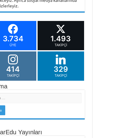
ikteyiz. Ayrıca sosyal medya kanallarında
izlerleyiz.
3.734
1.493
ÜYE
TAKIPÇI
414
329
TAKIPÇI
TAKIPÇI
ma
arEdu Yayınları