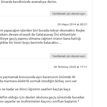
yı birazda kendimizde aramalıyız derim.
Yanıtlamak için oturum açın
29 Mayıs 2014 at 00:21
m yapacağım işlerden biri burada tekrar okumaktır. Keşke
mkanı devam etseydi de Galatasaray Üni ehliyetiyle
külteye geçiş yapmış olmama rağmen oranın bana kattığı
şlıklar bir ömür boyu benimle kalacaktır…
Yanıtlamak için oturum açın
28 Temmuz 2020 at 17:11
ya yazmamak konusunda aşırı kararsızım önümde iki
da marmara elektrik sormak istediğin birkaç soru var
ı ne kadar ve ikinci öğretim saatleri kaçtan kaça
efim olduğu için devlet okuluna geçiş süresinde buradan
ını sayarlar ve muhtemelen kaçıncı sınıftan başlarım ?