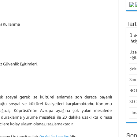
Tar
a) Kullanma
Üni
ihti
Uza
Eği
z Güvenlik Eğitimleri,
Şek
Sını
BOTA
rek sosyal gerek ise kültürel anlamda son derece başarılı
STC
duğu sosyal ve kültürel faaliyetleri karşılamaktadır. Konumu
. Boğaziçi Köprüsü’nün Avrupa ayağına çok yakın mesafede
Lima
 duraklarına yürüme mesafesi ile 20 dakika uzaklıkta olması
ilere kolay ulaşım olanağı sağlamaktadır.
Son
asaray Üniversitesi bir
Devlet Üniversitesi
’dir.