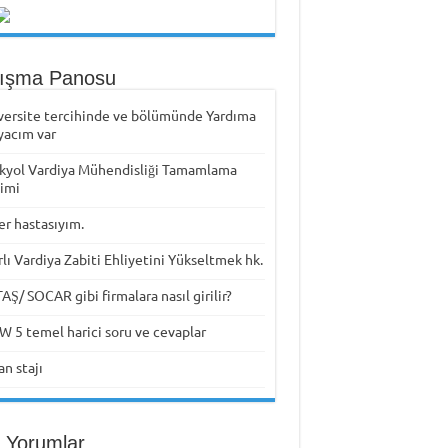
tışma Panosu
versite tercihinde ve bölümünde Yardıma
yacım var
kyol Vardiya Mühendisliği Tamamlama
timi
er hastasıyım.
rlı Vardiya Zabiti Ehliyetini Yükseltmek hk.
Ş/ SOCAR gibi firmalara nasıl girilir?
W 5 temel harici soru ve cevaplar
n stajı
 Yorumlar