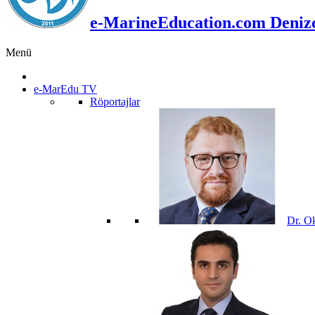
e-MarineEducation.com Denizci
Menü
e-MarEdu TV
Röportajlar
Dr. O