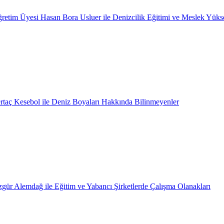
retim Üyesi Hasan Bora Usluer ile Denizcilik Eğitimi ve Meslek Yüks
rtaç Kesebol ile Deniz Boyaları Hakkında Bilinmeyenler
gür Alemdağ ile Eğitim ve Yabancı Şirketlerde Çalışma Olanakları