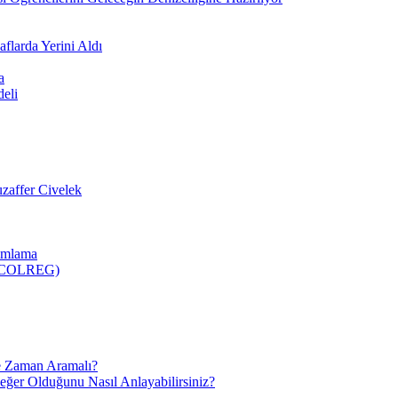
flarda Yerini Aldı
a
deli
zaffer Civelek
nımlama
 (COLREG)
e Zaman Aramalı?
Değer Olduğunu Nasıl Anlayabilirsiniz?