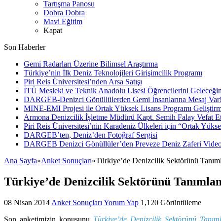
Tartışma Panosu
Dobra Dobra
Mavi Eğitim
Kapat
Son Haberler
Gemi Radarları Üzerine Bilimsel Araştırma
Türkiye’nin İlk Deniz Teknolojileri Girişimcilik Programı
Piri Reis Üniversitesi’nden Arsa Satışı
İTÜ Mesleki ve Teknik Anadolu Lisesi Öğrencilerini Geleceğin
DARGEB-Denizci Gönüllülerden Gemi İnsanlarına Mesaj Var
MINE-EMI Projesi ile Ortak Yüksek Lisans Programı Geliştirm
Armona Denizcilik İşletme Müdürü Kapt. Semih Falay Vefat Et
Piri Reis Üniversitesi’nin Karadeniz Ülkeleri için “Ortak Yüks
DARGEB’ten, Deniz’den Fotoğraf Sergisi
DARGEB Denizci Gönüllüler’den Preveze Deniz Zaferi Vide
Ana Sayfa
»
Anket Sonuçları
»
Türkiye’de Denizcilik Sektörünü Tanı
Türkiye’de Denizcilik Sektörünü Tanımla
08 Nisan 2014
Anket Sonuçları
Yorum Yap
1,120 Görüntüleme
Son anketimizin konusunu
Türkiye’de Denizcilik Sektörünü Tanı