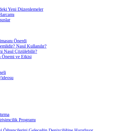
eki Yeni Düzenlemeler
 Harcamı
suslar
ılmasını Önerdi
mlidir? Nasıl Kullanılır?
mi Nasıl Çözülebilir?
ın Önemi ve Etkisi
eli
Videosu
tırma
irişimcilik Programı
 Öğrencilerini Geleceğin Denizciliğine Hazırlıyor