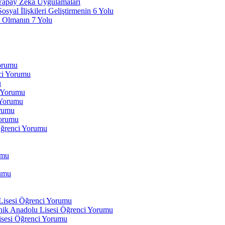
 Yapay Zeka Uygulamaları
yal İlişkileri Geliştirmenin 6 Yolu
 Olmanın 7 Yolu
Yorumu
ci Yorumu
u
i Yorumu
 Yorumu
orumu
orumu
Öğrenci Yorumu
umu
rumu
 Lisesi Öğrenci Yorumu
ik Anadolu Lisesi Öğrenci Yorumu
isesi Öğrenci Yorumu