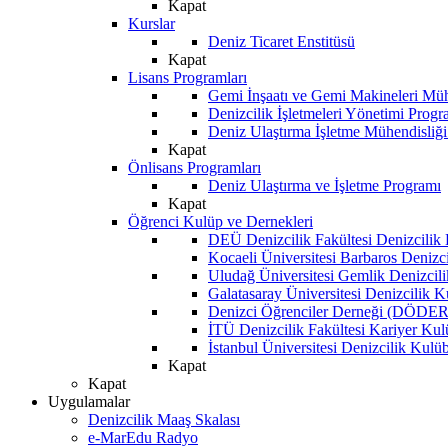
Kapat
Kurslar
Deniz Ticaret Enstitüsü
Kapat
Lisans Programları
Gemi İnşaatı ve Gemi Makineleri Müh
Denizcilik İşletmeleri Yönetimi Progr
Deniz Ulaştırma İşletme Mühendisliğ
Kapat
Önlisans Programları
Deniz Ulaştırma ve İşletme Programı
Kapat
Öğrenci Kulüp ve Dernekleri
DEÜ Denizcilik Fakültesi Denizcilik
Kocaeli Üniversitesi Barbaros Denizc
Uludağ Üniversitesi Gemlik Denizcil
Galatasaray Üniversitesi Denizcilik 
Denizci Öğrenciler Derneği (DÖDER
İTÜ Denizcilik Fakültesi Kariyer Ku
İstanbul Üniversitesi Denizcilik Kulü
Kapat
Kapat
Uygulamalar
Denizcilik Maaş Skalası
e-MarEdu Radyo