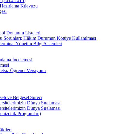
u (2014-2015)
Hazırlama Kılavuzu
gesi
bbi Donanım Listeleri
u Sorunları; Hâkim Durumun Kötüye Kullanılması
erminal Yönetim Bilgi Sistemleri
ulama İncelemesi
emesi
etsiz Öğrenci Versiyonu
li ve Belgesel Süreci
ersitelerimizin Dünya Sıralaması
ersitelerimizin Dünya Sıralaması
enizcilik Programları)
kileri