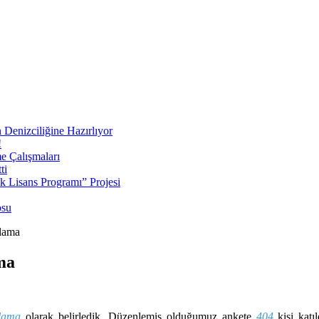
 Denizciliğine Hazırlıyor
!
e Çalışmaları
ti
ek Lisans Programı” Projesi
osu
mlama
ma
mlama
olarak belirledik. Düzenlemiş olduğumuz ankete
404
kişi katı