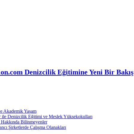
n.com Denizcilik Eğitimine Yeni Bir Bakış
 ve Akademik Yaşam
ile Denizcilik Eğitimi ve Meslek Yüksekokulları
ı Hakkında Bilinmeyenler
ncı Şirketlerde Çalışma Olanakları