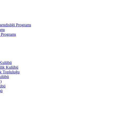
endisliği Programı
amı
i Programı
 Kulübü
ilik Kulübü
ik Topluluğu
Kulübü
)
lübü
bü