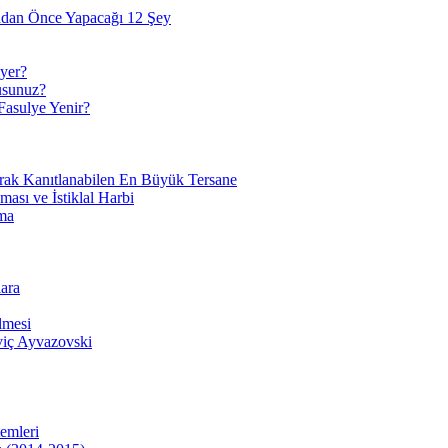
adan Önce Yapacağı 12 Şey
yer?
usunuz?
Fasulye Yenir?
arak Kanıtlanabilen En Büyük Tersane
sı ve İstiklal Harbi
ma
ara
lmesi
viç Ayvazovski
temleri