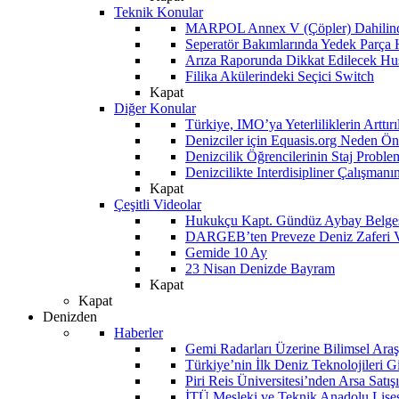
Teknik Konular
MARPOL Annex V (Çöpler) Dahilind
Seperatör Bakımlarında Yedek Parça
Arıza Raporunda Dikkat Edilecek Hu
Filika Akülerindeki Seçici Switch
Kapat
Diğer Konular
Türkiye, IMO’ya Yeterliliklerin Arttır
Denizciler için Equasis.org Neden Öne
Denizcilik Öğrencilerinin Staj Proble
Denizcilikte Interdisipliner Çalışman
Kapat
Çeşitli Videolar
Hukukçu Kapt. Gündüz Aybay Belges
DARGEB’ten Preveze Deniz Zaferi 
Gemide 10 Ay
23 Nisan Denizde Bayram
Kapat
Kapat
Denizden
Haberler
Gemi Radarları Üzerine Bilimsel Araş
Türkiye’nin İlk Deniz Teknolojileri G
Piri Reis Üniversitesi’nden Arsa Satışı
İTÜ Mesleki ve Teknik Anadolu Lisesi