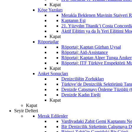
Kapat
Köşe Yazıları
Merakla Beklenen Mavinin Stajyeri Ra
Kaptanın Eşi
21. Yüzyılın Titanik’i Costa Concordi
Aktif Eğitim ya da İş Yeri Eğitimi Mo
Kapat
Röportajlar
Röportaj: Kaptan Gürhan Uysal
Röportaj: Aid-Assistance
Röportaj: Kaptan Alper Tunga Anıker
Röportaj: ITF Türkiye Enspektörü Mu
Kapat
Anket Sonuçları
Denizciliğin Zorlukları
Türkiye’de Denizcilik Sektörünü Ta
Denizde Çatışmayı Önleme Tüzüğü
Denizde Kadın Eteği
Kapat
Kapat
Seyir Defteri
Merak Edilenler
Vardiyadaki Zabit Gemi Kaptanını N
Bir Denizcilik Şirketinin Çalışmaya 
Birinci Zabit’in Gemideki Bir Günü