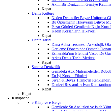
Akıllı Bir Denizcinin Gemiye Katılm
Kapat
Deniz Kültürü
Neden Denizciler Beyaz Üniforma Gi
Bu Öpüşmenin Hikayesini Biliyor M
Pazar Günleri Gemilerde Niçin Kuru 
Kadın Korsanların Hikayesi
Kapat
Deniz Tarihi
Dana Adası Tersanesi: Arkeolojik Ol
Gerileme Döneminde Osmanlı Donanma
Esmeralda’nın Efendisi Vasco De Ga
Arkas Deniz Tarihi Merkezi
Kapat
Sanatta Denizcilik
Gemideki Atık Malzemelerden Robotl
En İyi Korsan Filmleri
Siyah & Beyaz Titanic’in Renklendiri
Denizci Ressamlar: İvan Konstantino
Kapat
Kapat
Kütüphane
e-Kitap ve e-Belge
Gemilerde Su Analizleri ve Islah Yön