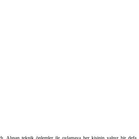
ldı. Alınan teknik önlemler ile oylamaya her kişinin yalnız bir defa