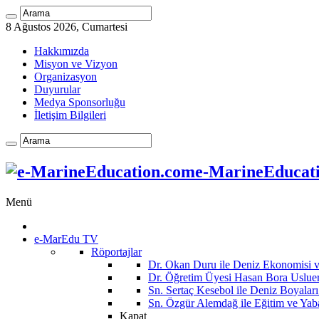
8 Ağustos 2026, Cumartesi
Hakkımızda
Misyon ve Vizyon
Organizasyon
Duyurular
Medya Sponsorluğu
İletişim Bilgileri
e-MarineEducatio
Menü
e-MarEdu TV
Röportajlar
Dr. Okan Duru ile Deniz Ekonomisi
Dr. Öğretim Üyesi Hasan Bora Usluer 
Sn. Sertaç Kesebol ile Deniz Boyalar
Sn. Özgür Alemdağ ile Eğitim ve Yaba
Kapat