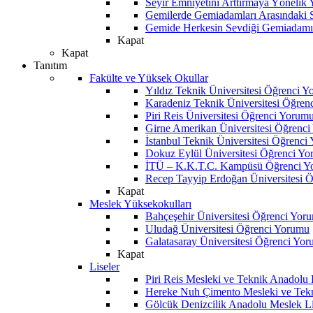
Seyir Emniyetini Arttırmaya Yönelik
Gemilerde Gemiadamları Arasındaki Sos
Gemide Herkesin Sevdiği Gemiadamı
Kapat
Kapat
Tanıtım
Fakülte ve Yüksek Okullar
Yıldız Teknik Üniversitesi Öğrenci 
Karadeniz Teknik Üniversitesi Öğren
Piri Reis Üniversitesi Öğrenci Yorum
Girne Amerikan Üniversitesi Öğrenc
İstanbul Teknik Üniversitesi Öğrenci
Dokuz Eylül Üniversitesi Öğrenci Y
İTÜ – K.K.T.C. Kampüsü Öğrenci Y
Recep Tayyip Erdoğan Üniversitesi 
Kapat
Meslek Yüksekokulları
Bahçeşehir Üniversitesi Öğrenci Yor
Uludağ Üniversitesi Öğrenci Yorumu
Galatasaray Üniversitesi Öğrenci Yo
Kapat
Liseler
Piri Reis Mesleki ve Teknik Anadolu
Hereke Nuh Çimento Mesleki ve Tekn
Gölcük Denizcilik Anadolu Meslek L