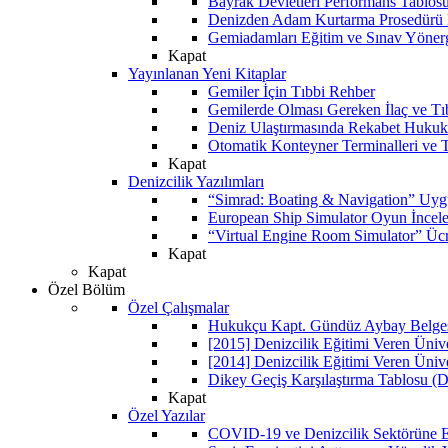
Bayrak Devletleri Performans Tablos
Denizden Adam Kurtarma Prosedürü 
Gemiadamları Eğitim ve Sınav Yöner
Kapat
Yayınlanan Yeni Kitaplar
Gemiler İçin Tıbbi Rehber
Gemilerde Olması Gereken İlaç ve Tı
Deniz Ulaştırmasında Rekabet Hukuk
Otomatik Konteyner Terminalleri ve T
Kapat
Denizcilik Yazılımları
“Simrad: Boating & Navigation” Uyg
European Ship Simulator Oyun İncel
“Virtual Engine Room Simulator” Ücr
Kapat
Kapat
Özel Bölüm
Özel Çalışmalar
Hukukçu Kapt. Gündüz Aybay Belgese
[2015] Denizcilik Eğitimi Veren Üniv
[2014] Denizcilik Eğitimi Veren Üniv
Dikey Geçiş Karşılaştırma Tablosu (D
Kapat
Özel Yazılar
COVID-19 ve Denizcilik Sektörüne Et