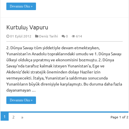
Devamını Oku »
Kurtuluş Vapuru
01 Eylül 2012
Deniz Tarihi
0
614
2. Dünya Savaşı tüm şiddetiyle devam etmekteyken,
Yunanistan’ın Anadolu topraklarındaki umudu ve 1. Dünya Savaşı
ülkeyi oldukça yıpratmış ve ekonomisini bozmuştu. 2. Dünya
Savaşı’nda tarafsız kalmak isteyen Yunanistan’a, Ege ve
Akdeniz’deki stratejik öneminden dolayı Naziler izin
vermeyecekti. İtalya, Yunanistan’a saldırması sonucunda
Yunanlıların büyük direnişiyle karşılaşmıştı. Bu duruma daha fazla
dayanamayan …
Devamını Oku »
1
2
»
Page 1 of 2