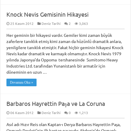
Knock Nevis Gemisinin Hikayesi
25 Kasım 2012
Deniz Tarihi
2
3,063
Her geminin bir hikayesi vardır. Gemiler kimi zaman büyük
zaferlere tanıklık etmiş kimi zaman da hüzünlü dramatik anlara,
yenilgilere tanıklık etmiştir. Fakat hiçbir geminin hikayesi Knock
Nevis kadar dramatik ve karmaşık olmamıştır. Knock Nevis 1979
yılında Japonya’da Oppoma tershanesinde Sumitomo Heavy
Industries Ltd. tarafından Yunanistanlı bir armatör için
döneminin en uzun …
Devamını Oku »
Barbaros Hayrettin Paşa ve La Coruna
06 Kasım 2012
Deniz Tarihi
0
1,213
Asıl adı Hızır Reis olan Kaptan-ı Derya Barbaros Hayrettin Paşa,
Osmanlı Devleti’nin ilk kaptan paşasıdır. Akdeniz’de Osmanlı