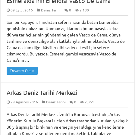
Esmeralda’nın Efendisi Vasco De Gama
09 Eylül 2016
Deniz Tarihi
0
2,180
Son bir kaç aydır, Hindistan seferi sırasında batan Esmeralda
gemisinin enkazının Umman açıklarında bulunmasıyla tekrar
dünya tarihçilerinin gündemine gelen Vasco de Gama, dünya
tarihine ve denizciliğe olan katkılarıyla bilinmektedir. Vasco de
Gama da tüm diğer kâşifler gibi sadece keşif için sefere
çıkmıyordu. Bu yazıda, Esmeral gemisi vasıtasıyla Vasco de
Gama’nın …
Devamını Oku »
Arkas Deniz Tarihi Merkezi
29 Ağustos 2016
Deniz Tarihi
0
2,351
Arkas Deniz Tarihi Merkezi, İzmir’in Bornova ilçesinde, Arkas
Yönetim Kurulu Başkanı Lucien Arkas tarafından kurulan, yaklaşık
30 yılı aşmış bir birikimin ve emeğin yer aldığı, yine kendilerine
ait olan Konak’ta sergilenen gemi maketleri, tablolar ve