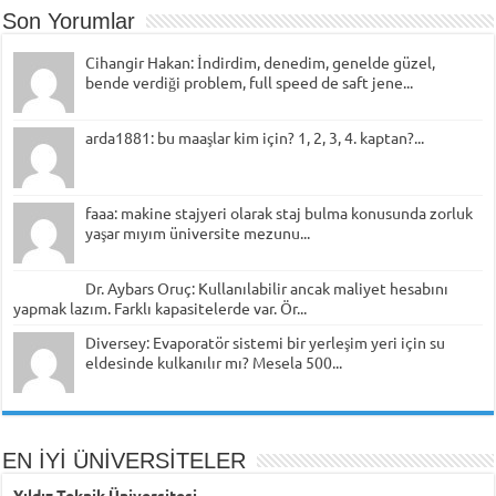
Son Yorumlar
Cihangir Hakan: İndirdim, denedim, genelde güzel,
bende verdiği problem, full speed de saft jene...
arda1881: bu maaşlar kim için? 1, 2, 3, 4. kaptan?...
faaa: makine stajyeri olarak staj bulma konusunda zorluk
yaşar mıyım üniversite mezunu...
Dr. Aybars Oruç: Kullanılabilir ancak maliyet hesabını
yapmak lazım. Farklı kapasitelerde var. Ör...
Diversey: Evaporatör sistemi bir yerleşim yeri için su
eldesinde kulkanılır mı? Mesela 500...
EN İYİ ÜNİVERSİTELER
Yıldız Teknik Üniversitesi