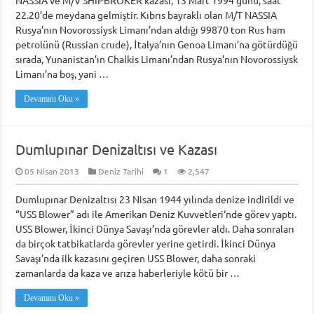
NASSIA ve M/V SHIPBROKER kazası, 13 Mart 1994 günü, saat
22.20’de meydana gelmiştir. Kıbrıs bayraklı olan M/T NASSIA
Rusya’nın Novorossiysk Limanı’ndan aldığı 99870 ton Rus ham
petrolünü (Russian crude), İtalya’nın Genoa Limanı’na götürdüğü
sırada, Yunanistan’ın Chalkis Limanı’ndan Rusya’nın Novorossiysk
Limanı’na boş, yani …
Devamını Oku »
Dumlupınar Denizaltısı ve Kazası
05 Nisan 2013
Deniz Tarihi
1
2,547
Dumlupınar Denizaltısı 23 Nisan 1944 yılında denize indirildi ve
“USS Blower” adı ile Amerikan Deniz Kuvvetleri‘nde görev yaptı.
USS Blower, İkinci Dünya Savaşı’nda görevler aldı. Daha sonraları
da birçok tatbikatlarda görevler yerine getirdi. İkinci Dünya
Savaşı’nda ilk kazasını geçiren USS Blower, daha sonraki
zamanlarda da kaza ve arıza haberleriyle kötü bir …
Devamını Oku »