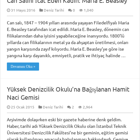
Can Salını İcat Eden Kadın: Maria E. Beasley
31 Mayıs 2016
Deniz Tarihi
0
1,040
Can salı, 1847 – 1904 yılları arasında yaşayan Filedelfiyalı Maria
E. Beasley tarafından icat edildi. Maria E. Beasley, dönemin can
filikalarından daha iyisini yapabileceğine inanıyordu. 1800’lü
yıllarda can filikalarının metal ya da ahşaptan üretilmesi, onları
yangın karşısında zayıf kılıyordu. Maria E. Beasley’ye göre ise
yangına karşı dayanıklı, emniyetli, pratik ve ihtiyaç halinde …
Devamını Oku »
Yüksek Denizcilik Okulu’na Bağışlanan Hamit
Naci Gemisi
25 Ocak 2015
Deniz Tarihi
2
2,964
Arşivimde dolaşırken eski bir gazete haberine denk geldim.
Haber, tarihi adı Yüksek Denizcilik Okulu olan İstanbul Teknik
Üniversitesi Denizcilik Fakültesi’ne bir geminin, eğitim gemisi
olarak kullanılması amacıyla bağışlanması hakkındaydı. Gemiye