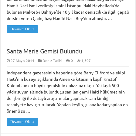
Hamit Naci ismi verilmiş; ismini İstanbul’daki Heybeliada’da
bulunan Mekteb-i Bahriye’de 10 yıl kadar denizcilikle ilgili çeşitli
dersler veren Çarkçıbaşı Hamîd Naci Bey‘den almıştır. …
Devamını Oku »
Santa Maria Gemisi Bulundu
27 Mayıs 2014
Deniz Tarihi
0
1,507
Independent gazetesinin haberine göre Barry Clifford ve ekibi
Haiti’nin kuzeyi açıklarında Amerika kıtasının kâşifi Kristof
Kolomb’un en büyük gemisinin enkazına ulaştı. Yaklaşık 500
yıldır suyun altında bulunduğu sanılan gemi Haiti hükümetinin
de işbirliği ile detaylı araştırmalar yapılarak tam kimliği
resmiyete kavuşturulacak. Yapılan keşfin, şu ana kadar yapılan en
önemli su …
Devamını Oku »