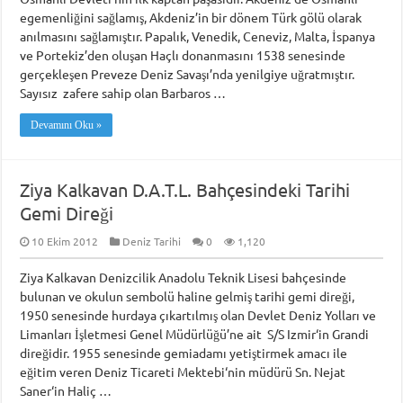
egemenliğini sağlamış, Akdeniz’in bir dönem Türk gölü olarak
anılmasını sağlamıştır. Papalık, Venedik, Ceneviz, Malta, İspanya
ve Portekiz’den oluşan Haçlı donanmasını 1538 senesinde
gerçekleşen Preveze Deniz Savaşı’nda yenilgiye uğratmıştır.
Sayısız zafere sahip olan Barbaros …
Devamını Oku »
Ziya Kalkavan D.A.T.L. Bahçesindeki Tarihi
Gemi Direği
10 Ekim 2012
Deniz Tarihi
0
1,120
Ziya Kalkavan Denizcilik Anadolu Teknik Lisesi bahçesinde
bulunan ve okulun sembolü haline gelmiş tarihi gemi direği,
1950 senesinde hurdaya çıkartılmış olan Devlet Deniz Yolları ve
Limanları İşletmesi Genel Müdürlüğü’ne ait S/S Izmir‘in Grandi
direğidir. 1955 senesinde gemiadamı yetiştirmek amacı ile
eğitim veren Deniz Ticareti Mektebi‘nin müdürü Sn. Nejat
Saner‘in Haliç …