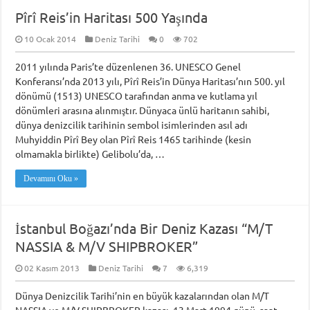
Pîrî Reis’in Haritası 500 Yaşında
10 Ocak 2014
Deniz Tarihi
0
702
2011 yılında Paris’te düzenlenen 36. UNESCO Genel
Konferansı’nda 2013 yılı, Pîrî Reis’in Dünya Haritası’nın 500. yıl
dönümü (1513) UNESCO tarafından anma ve kutlama yıl
dönümleri arasına alınmıştır. Dünyaca ünlü haritanın sahibi,
dünya denizcilik tarihinin sembol isimlerinden asıl adı
Muhyiddin Pîrî Bey olan Pîrî Reis 1465 tarihinde (kesin
olmamakla birlikte) Gelibolu’da, …
Devamını Oku »
İstanbul Boğazı’nda Bir Deniz Kazası “M/T
NASSIA & M/V SHIPBROKER”
02 Kasım 2013
Deniz Tarihi
7
6,319
Dünya Denizcilik Tarihi’nin en büyük kazalarından olan M/T