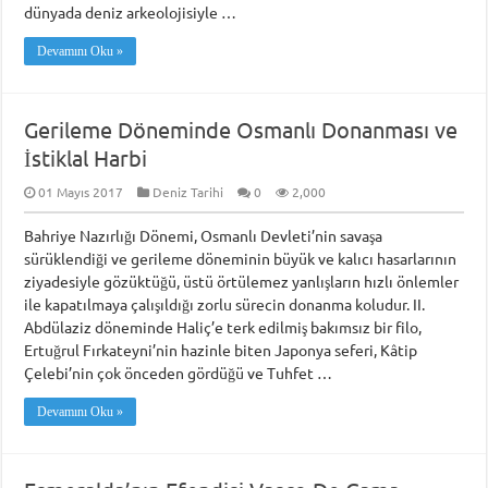
dünyada deniz arkeolojisiyle …
Devamını Oku »
Gerileme Döneminde Osmanlı Donanması ve
İstiklal Harbi
01 Mayıs 2017
Deniz Tarihi
0
2,000
Bahriye Nazırlığı Dönemi, Osmanlı Devleti’nin savaşa
sürüklendiği ve gerileme döneminin büyük ve kalıcı hasarlarının
ziyadesiyle gözüktüğü, üstü örtülemez yanlışların hızlı önlemler
ile kapatılmaya çalışıldığı zorlu sürecin donanma koludur. II.
Abdülaziz döneminde Haliç’e terk edilmiş bakımsız bir filo,
Ertuğrul Fırkateyni’nin hazinle biten Japonya seferi, Kâtip
Çelebi’nin çok önceden gördüğü ve Tuhfet …
Devamını Oku »