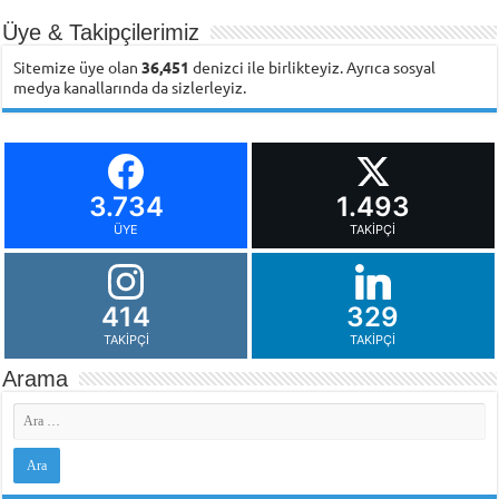
Üye & Takipçilerimiz
Sitemize üye olan
36,451
denizci ile birlikteyiz. Ayrıca sosyal
medya kanallarında da sizlerleyiz.
3.734
1.493
ÜYE
TAKIPÇI
414
329
TAKIPÇI
TAKIPÇI
Arama