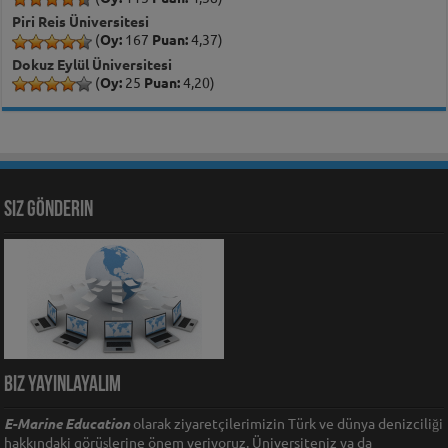
Piri Reis Üniversitesi
(
Oy:
167
Puan:
4,37)
Dokuz Eylül Üniversitesi
(
Oy:
25
Puan:
4,20)
Siz Gönderin
Biz Yayınlayalım
E-Marine Education
olarak ziyaretçilerimizin Türk ve dünya denizciliği
hakkındaki görüşlerine önem veriyoruz. Üniversiteniz ya da