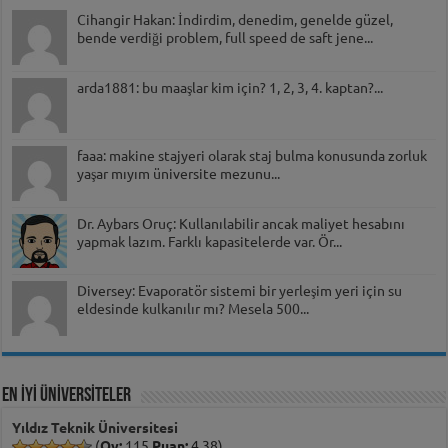
Cihangir Hakan: İndirdim, denedim, genelde güzel,
bende verdiği problem, full speed de saft jene...
arda1881: bu maaşlar kim için? 1, 2, 3, 4. kaptan?...
faaa: makine stajyeri olarak staj bulma konusunda zorluk
yaşar mıyım üniversite mezunu...
Dr. Aybars Oruç: Kullanılabilir ancak maliyet hesabını
yapmak lazım. Farklı kapasitelerde var. Ör...
Diversey: Evaporatör sistemi bir yerleşim yeri için su
eldesinde kulkanılır mı? Mesela 500...
EN İYİ ÜNİVERSİTELER
Yıldız Teknik Üniversitesi
(
Oy:
115
Puan:
4,38)