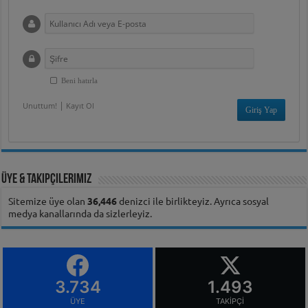
Beni hatırla
|
Unuttum!
Kayıt Ol
Üye & Takipçilerimiz
Sitemize üye olan
36,446
denizci ile birlikteyiz. Ayrıca sosyal
medya kanallarında da sizlerleyiz.
3.734
1.493
ÜYE
TAKIPÇI