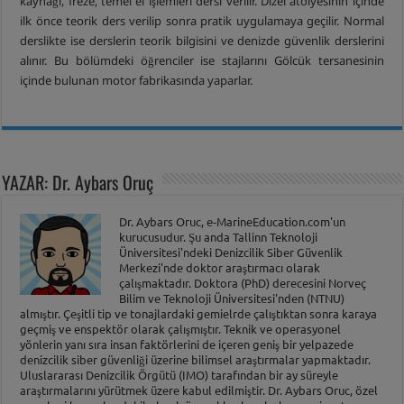
kaynağı, freze, temel el işlemleri dersi verilir. Dizel atölyesinin içinde
ilk önce teorik ders verilip sonra pratik uygulamaya geçilir. Normal
derslikte ise derslerin teorik bilgisini ve denizde güvenlik derslerini
alınır. Bu bölümdeki öğrenciler ise stajlarını Gölcük tersanesinin
içinde bulunan motor fabrikasında yaparlar.
YAZAR: Dr. Aybars Oruç
Dr. Aybars Oruc, e-MarineEducation.com'un
kurucusudur. Şu anda Tallinn Teknoloji
Üniversitesi'ndeki Denizcilik Siber Güvenlik
Merkezi'nde doktor araştırmacı olarak
çalışmaktadır. Doktora (PhD) derecesini Norveç
Bilim ve Teknoloji Üniversitesi'nden (NTNU)
almıştır. Çeşitli tip ve tonajlardaki gemielrde çalıştıktan sonra karaya
geçmiş ve enspektör olarak çalışmıştır. Teknik ve operasyonel
yönlerin yanı sıra insan faktörlerini de içeren geniş bir yelpazede
denizcilik siber güvenliği üzerine bilimsel araştırmalar yapmaktadır.
Uluslararası Denizcilik Örgütü (IMO) tarafından bir ay süreyle
araştırmalarını yürütmek üzere kabul edilmiştir. Dr. Aybars Oruc, özel