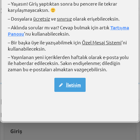
– Yaşasın! Giriş yaptıktan sonra bu pencere ile tekrar
2 Adet Yorum
karşılaşmayacaksın.
– Dosyalara
ücretsiz
ve
sınırsız
olarak erişebileceksin.
yusuf
11 Haziran 2014 at 17:37
– Aklında sorular mı var? Cevap bulmak için artık
Tartışma
bu okul askeriyeye mi ait?
Panosu
‘nu kullanabileceksin.
– Bir başka üye ile yazışabilmek için
Özel Mesaj Sistemi
‘ni
Yanıtlamak için oturum açın
kullanabileceksin.
Aybars Oruç
11 Haziran 2014 at 21:03
– Yayınlanan yeni içeriklerden haftalık olarak e-posta yolu
ile haberdar edileceksin. Sakın endişelenme; dilediğin
Hayır, Milli Eğitim Bakanlığı’na bağlı.
zaman bu e-postaları almaktan vazgeçebilirsin.
Yanıtlamak için oturum açın
İletişim
Bir yanıt yazın
Yorum yapabilmek için
oturum açmalısınız
.
Kullanıcı Paneli
Giriş