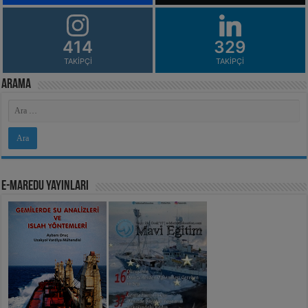
414
329
TAKIPÇI
TAKIPÇI
Arama
e-MarEdu Yayınları