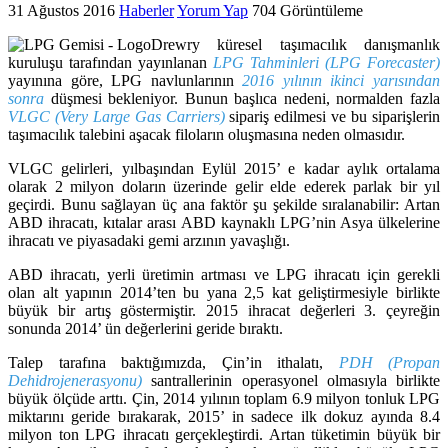
31 Ağustos 2016
Haberler
Yorum Yap
704 Görüntüleme
Drewry küresel taşımacılık danışmanlık
kuruluşu tarafından yayınlanan
LPG Tahminleri (LPG Forecaster)
yayınına göre, LPG navlunlarının
2016 yılının ikinci yarısından
sonra
düşmesi bekleniyor. Bunun başlıca nedeni, normalden fazla
VLGC (Very Large Gas Carriers)
sipariş edilmesi ve bu siparişlerin
taşımacılık talebini aşacak filoların oluşmasına neden olmasıdır.
VLGC gelirleri, yılbaşından Eylül 2015’ e kadar aylık ortalama
olarak 2 milyon doların üzerinde gelir elde ederek parlak bir yıl
geçirdi. Bunu sağlayan üç ana faktör şu şekilde sıralanabilir: Artan
ABD ihracatı, kıtalar arası ABD kaynaklı LPG’nin Asya ülkelerine
ihracatı ve piyasadaki gemi arzının yavaşlığı.
ABD ihracatı, yerli üretimin artması ve LPG ihracatı için gerekli
olan alt yapının 2014’ten bu yana 2,5 kat geliştirmesiyle birlikte
büyük bir artış göstermiştir. 2015 ihracat değerleri 3. çeyreğin
sonunda 2014’ ün değerlerini geride bıraktı.
Talep tarafına baktığımızda, Çin’in ithalatı,
PDH (Propan
Dehidrojenerasyonu)
santrallerinin operasyonel olmasıyla birlikte
büyük ölçüde arttı. Çin, 2014 yılının toplam 6.9 milyon tonluk LPG
miktarını geride bırakarak, 2015’ in sadece ilk dokuz ayında 8.4
milyon ton LPG ihracatı gerçekleştirdi. Artan tüketimin büyük bir