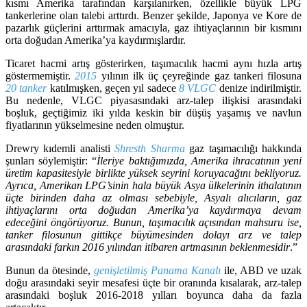
kısmı Amerika tarafından karşılanırken, özellikle büyük LPG
tankerlerine olan talebi arttırdı. Benzer şekilde, Japonya ve Kore de
pazarlık güçlerini arttırmak amacıyla, gaz ihtiyaçlarının bir kısmını
orta doğudan Amerika’ya kaydırmışlardır.
Ticaret hacmi artış gösterirken, taşımacılık hacmi aynı hızla artış
göstermemiştir.
2015
yılının ilk üç çeyreğinde gaz tankeri filosuna
20 tanker
katılmışken, geçen yıl sadece
8 VLGC
denize indirilmiştir.
Bu nedenle, VLGC piyasasındaki arz-talep ilişkisi arasındaki
boşluk, geçtiğimiz iki yılda keskin bir düşüş yaşamış ve navlun
fiyatlarının yükselmesine neden olmuştur.
Drewry kıdemli analisti
Shresth Sharma
gaz taşımacılığı hakkında
şunları söylemiştir: “
İleriye baktığımızda, Amerika ihracatının yeni
üretim kapasitesiyle birlikte yüksek seyrini koruyacağını bekliyoruz.
Ayrıca, Amerikan LPG’sinin hala büyük Asya ülkelerinin ithalatının
üçte birinden daha az olması sebebiyle, Asyalı alıcıların, gaz
ihtiyaçlarını orta doğudan Amerika’ya kaydırmaya devam
edeceğini öngörüyoruz. Bunun, taşımacılık açısından mahsuru ise,
tanker filosunun gittikçe büyümesinden dolayı arz ve talep
arasındaki farkın 2016 yılından itibaren artmasının beklenmesidir
.”
Bunun da ötesinde,
genişletilmiş Panama Kanalı
ile, ABD ve uzak
doğu arasındaki seyir mesafesi üçte bir oranında kısalarak, arz-talep
arasındaki boşluk 2016-2018 yılları boyunca daha da fazla