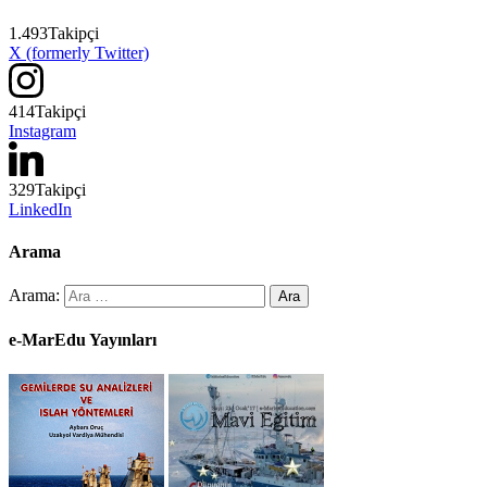
1.493
Takipçi
X (formerly Twitter)
414
Takipçi
Instagram
329
Takipçi
LinkedIn
Arama
Arama:
e-MarEdu Yayınları