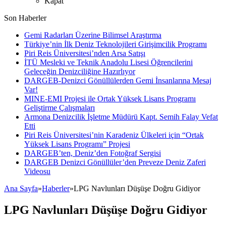
Kapat
Son Haberler
Gemi Radarları Üzerine Bilimsel Araştırma
Türkiye’nin İlk Deniz Teknolojileri Girişimcilik Programı
Piri Reis Üniversitesi’nden Arsa Satışı
İTÜ Mesleki ve Teknik Anadolu Lisesi Öğrencilerini
Geleceğin Denizciliğine Hazırlıyor
DARGEB-Denizci Gönüllülerden Gemi İnsanlarına Mesaj
Var!
MINE-EMI Projesi ile Ortak Yüksek Lisans Programı
Geliştirme Çalışmaları
Armona Denizcilik İşletme Müdürü Kapt. Semih Falay Vefat
Etti
Piri Reis Üniversitesi’nin Karadeniz Ülkeleri için “Ortak
Yüksek Lisans Programı” Projesi
DARGEB’ten, Deniz’den Fotoğraf Sergisi
DARGEB Denizci Gönüllüler’den Preveze Deniz Zaferi
Videosu
Ana Sayfa
»
Haberler
»
LPG Navlunları Düşüşe Doğru Gidiyor
LPG Navlunları Düşüşe Doğru Gidiyor