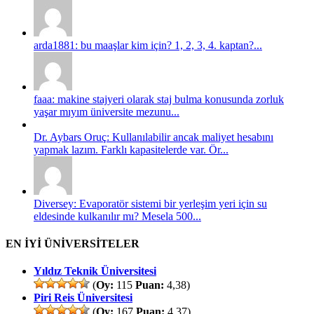
arda1881: bu maaşlar kim için? 1, 2, 3, 4. kaptan?...
faaa: makine stajyeri olarak staj bulma konusunda zorluk
yaşar mıyım üniversite mezunu...
Dr. Aybars Oruç: Kullanılabilir ancak maliyet hesabını
yapmak lazım. Farklı kapasitelerde var. Ör...
Diversey: Evaporatör sistemi bir yerleşim yeri için su
eldesinde kulkanılır mı? Mesela 500...
EN İYİ ÜNİVERSİTELER
Yıldız Teknik Üniversitesi
(
Oy:
115
Puan:
4,38)
Piri Reis Üniversitesi
(
Oy:
167
Puan:
4,37)