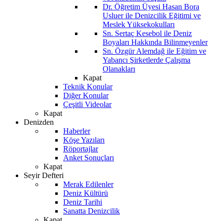
Dr. Öğretim Üyesi Hasan Bora
Usluer ile Denizcilik Eğitimi ve
Meslek Yüksekokulları
Sn. Sertaç Kesebol ile Deniz
Boyaları Hakkında Bilinmeyenler
Sn. Özgür Alemdağ ile Eğitim ve
Yabancı Şirketlerde Çalışma
Olanakları
Kapat
Teknik Konular
Diğer Konular
Çeşitli Videolar
Kapat
Denizden
Haberler
Köşe Yazıları
Röportajlar
Anket Sonuçları
Kapat
Seyir Defteri
Merak Edilenler
Deniz Kültürü
Deniz Tarihi
Sanatta Denizcilik
Kapat