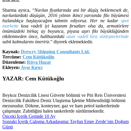
artacaktır.
Sharma ayrıca, “
Navlun fiyatlarında ani bir düşüş beklemesek de,
navlunlardaki düşüşün, 2016 yılının ikinci yarısında filo büyümesi
hızlandıkça başlayacağını tahmin ediyoruz. Her ne kadar
spot
markette
kısa vadeli iyi kazanım fırsatları olsa da, armatörlere
önümüzdeki birkaç ay boyunca, piyasa aşırı filo büyüklüğünden
etkilenmeden önce, halihazırdaki
uzun vadeli kira sözleşmelerinde
sabit kalmalarını öneririz
.” diyerek eklemektedir.
Kaynak:
Drewry Shipping Consultants Ltd.
Tercüme:
Cem Kütükoğlu
Düzenleme:
Rüya Hazar
Ekleyen:
Ayşe Kırıcı
YAZAR: Cem Kütükoğlu
Beykoz Denizcilik Lisesi Güverte bölümü ve Piri Reis Üniversitesi
Denizcilik Fakültesi Deniz Ulaştırma İşletme Mühendisliği bölümü
mezunudur. Dökme, konteyner, gaz ve ham petrol tankerlerinde
çalışmıştır. Zabitliğini halen tankerlerde sürdürmektedir.
Önceki İçerik
Gemide 10 Ay
Sonraki İçerik
Çalışma Arkadaşımız Tayfun Emre Zerde’nin Doğum
Günü