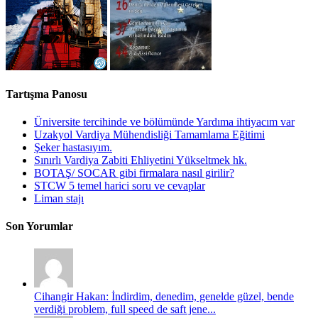
Tartışma Panosu
Üniversite tercihinde ve bölümünde Yardıma ihtiyacım var
Uzakyol Vardiya Mühendisliği Tamamlama Eğitimi
Şeker hastasıyım.
Sınırlı Vardiya Zabiti Ehliyetini Yükseltmek hk.
BOTAŞ/ SOCAR gibi firmalara nasıl girilir?
STCW 5 temel harici soru ve cevaplar
Liman stajı
Son Yorumlar
Cihangir Hakan: İndirdim, denedim, genelde güzel, bende
verdiği problem, full speed de saft jene...