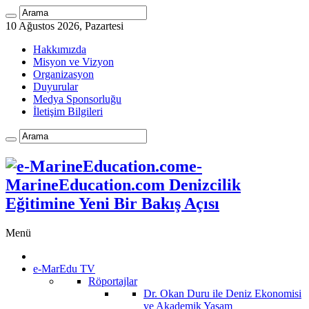
10 Ağustos 2026, Pazartesi
Hakkımızda
Misyon ve Vizyon
Organizasyon
Duyurular
Medya Sponsorluğu
İletişim Bilgileri
e-
MarineEducation.com Denizcilik
Eğitimine Yeni Bir Bakış Açısı
Menü
e-MarEdu TV
Röportajlar
Dr. Okan Duru ile Deniz Ekonomisi
ve Akademik Yaşam