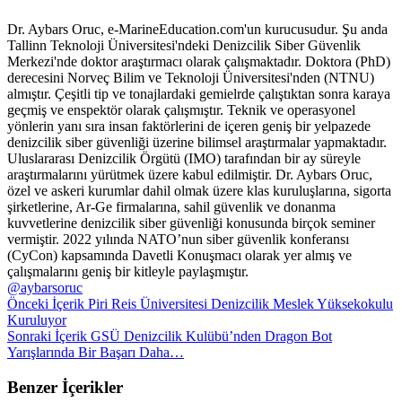
Dr. Aybars Oruc, e-MarineEducation.com'un kurucusudur. Şu anda
Tallinn Teknoloji Üniversitesi'ndeki Denizcilik Siber Güvenlik
Merkezi'nde doktor araştırmacı olarak çalışmaktadır. Doktora (PhD)
derecesini Norveç Bilim ve Teknoloji Üniversitesi'nden (NTNU)
almıştır. Çeşitli tip ve tonajlardaki gemielrde çalıştıktan sonra karaya
geçmiş ve enspektör olarak çalışmıştır. Teknik ve operasyonel
yönlerin yanı sıra insan faktörlerini de içeren geniş bir yelpazede
denizcilik siber güvenliği üzerine bilimsel araştırmalar yapmaktadır.
Uluslararası Denizcilik Örgütü (IMO) tarafından bir ay süreyle
araştırmalarını yürütmek üzere kabul edilmiştir. Dr. Aybars Oruc,
özel ve askeri kurumlar dahil olmak üzere klas kuruluşlarına, sigorta
şirketlerine, Ar-Ge firmalarına, sahil güvenlik ve donanma
kuvvetlerine denizcilik siber güvenliği konusunda birçok seminer
vermiştir. 2022 yılında NATO’nun siber güvenlik konferansı
(CyCon) kapsamında Davetli Konuşmacı olarak yer almış ve
çalışmalarını geniş bir kitleyle paylaşmıştır.
@aybarsoruc
Önceki İçerik
Piri Reis Üniversitesi Denizcilik Meslek Yüksekokulu
Kuruluyor
Sonraki İçerik
GSÜ Denizcilik Kulübü’nden Dragon Bot
Yarışlarında Bir Başarı Daha…
Benzer İçerikler