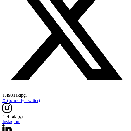
1.493
Takipçi
X (formerly Twitter)
414
Takipçi
Instagram