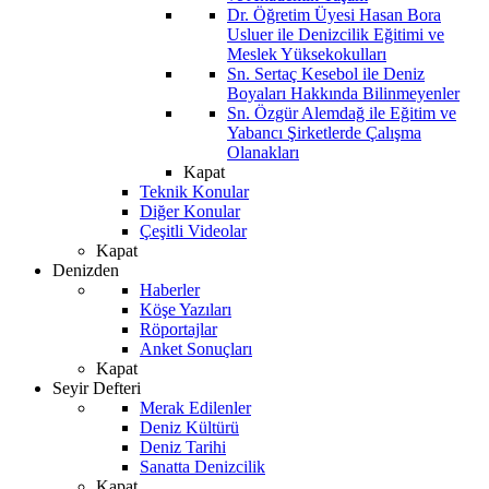
Dr. Öğretim Üyesi Hasan Bora
Usluer ile Denizcilik Eğitimi ve
Meslek Yüksekokulları
Sn. Sertaç Kesebol ile Deniz
Boyaları Hakkında Bilinmeyenler
Sn. Özgür Alemdağ ile Eğitim ve
Yabancı Şirketlerde Çalışma
Olanakları
Kapat
Teknik Konular
Diğer Konular
Çeşitli Videolar
Kapat
Denizden
Haberler
Köşe Yazıları
Röportajlar
Anket Sonuçları
Kapat
Seyir Defteri
Merak Edilenler
Deniz Kültürü
Deniz Tarihi
Sanatta Denizcilik
Kapat