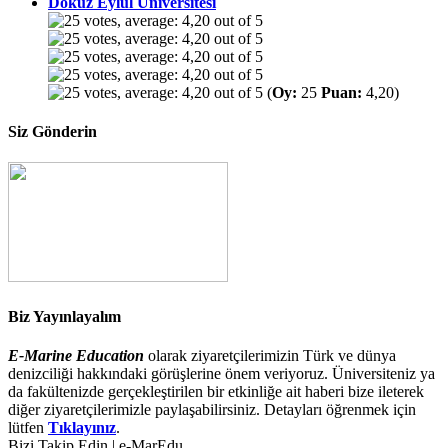
Dokuz Eylül Üniversitesi
(
Oy:
25
Puan:
4,20)
Siz Gönderin
Biz Yayınlayalım
E-Marine Education
olarak ziyaretçilerimizin Türk ve dünya
denizciliği hakkındaki görüşlerine önem veriyoruz. Üniversiteniz ya
da fakültenizde gerçekleştirilen bir etkinliğe ait haberi bize ileterek
diğer ziyaretçilerimizle paylaşabilirsiniz. Detayları öğrenmek için
lütfen
Tıklayınız
.
Bizi Takip Edin | e-MarEdu