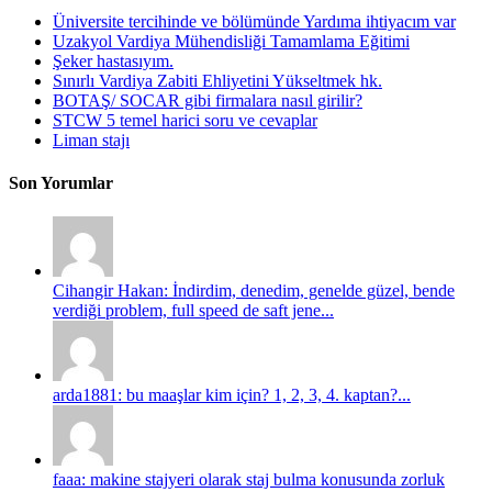
Üniversite tercihinde ve bölümünde Yardıma ihtiyacım var
Uzakyol Vardiya Mühendisliği Tamamlama Eğitimi
Şeker hastasıyım.
Sınırlı Vardiya Zabiti Ehliyetini Yükseltmek hk.
BOTAŞ/ SOCAR gibi firmalara nasıl girilir?
STCW 5 temel harici soru ve cevaplar
Liman stajı
Son Yorumlar
Cihangir Hakan: İndirdim, denedim, genelde güzel, bende
verdiği problem, full speed de saft jene...
arda1881: bu maaşlar kim için? 1, 2, 3, 4. kaptan?...
faaa: makine stajyeri olarak staj bulma konusunda zorluk