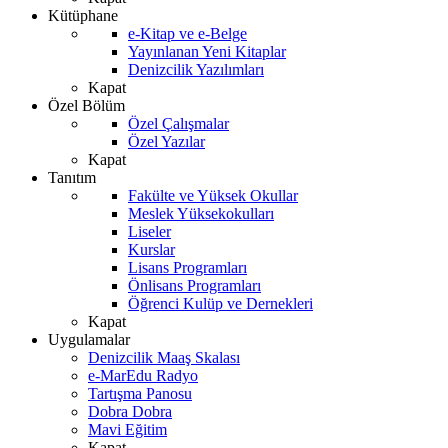
Kütüphane
e-Kitap ve e-Belge
Yayınlanan Yeni Kitaplar
Denizcilik Yazılımları
Kapat
Özel Bölüm
Özel Çalışmalar
Özel Yazılar
Kapat
Tanıtım
Fakülte ve Yüksek Okullar
Meslek Yüksekokulları
Liseler
Kurslar
Lisans Programları
Önlisans Programları
Öğrenci Kulüp ve Dernekleri
Kapat
Uygulamalar
Denizcilik Maaş Skalası
e-MarEdu Radyo
Tartışma Panosu
Dobra Dobra
Mavi Eğitim
Kapat