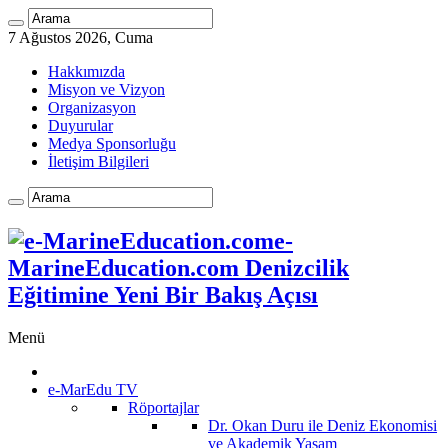
7 Ağustos 2026, Cuma
Hakkımızda
Misyon ve Vizyon
Organizasyon
Duyurular
Medya Sponsorluğu
İletişim Bilgileri
e-
MarineEducation.com Denizcilik
Eğitimine Yeni Bir Bakış Açısı
Menü
e-MarEdu TV
Röportajlar
Dr. Okan Duru ile Deniz Ekonomisi
ve Akademik Yaşam