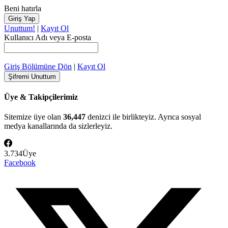
Beni hatırla
Unuttum!
|
Kayıt Ol
Kullanıcı Adı veya E-posta
Giriş Bölümüne Dön
|
Kayıt Ol
Üye & Takipçilerimiz
Sitemize üye olan
36,447
denizci ile birlikteyiz. Ayrıca sosyal
medya kanallarında da sizlerleyiz.
3.734
Üye
Facebook