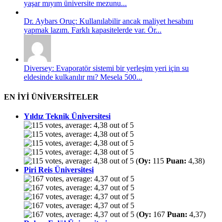
yaşar mıyım üniversite mezunu...
Dr. Aybars Oruç: Kullanılabilir ancak maliyet hesabını
yapmak lazım. Farklı kapasitelerde var. Ör...
Diversey: Evaporatör sistemi bir yerleşim yeri için su
eldesinde kulkanılır mı? Mesela 500...
EN İYİ ÜNİVERSİTELER
Yıldız Teknik Üniversitesi
(
Oy:
115
Puan:
4,38)
Piri Reis Üniversitesi
(
Oy:
167
Puan:
4,37)