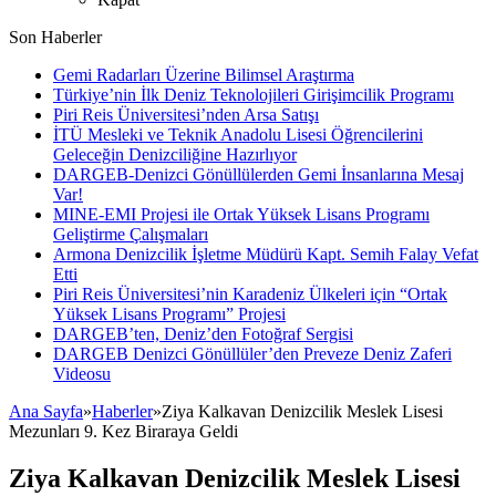
Son Haberler
Gemi Radarları Üzerine Bilimsel Araştırma
Türkiye’nin İlk Deniz Teknolojileri Girişimcilik Programı
Piri Reis Üniversitesi’nden Arsa Satışı
İTÜ Mesleki ve Teknik Anadolu Lisesi Öğrencilerini
Geleceğin Denizciliğine Hazırlıyor
DARGEB-Denizci Gönüllülerden Gemi İnsanlarına Mesaj
Var!
MINE-EMI Projesi ile Ortak Yüksek Lisans Programı
Geliştirme Çalışmaları
Armona Denizcilik İşletme Müdürü Kapt. Semih Falay Vefat
Etti
Piri Reis Üniversitesi’nin Karadeniz Ülkeleri için “Ortak
Yüksek Lisans Programı” Projesi
DARGEB’ten, Deniz’den Fotoğraf Sergisi
DARGEB Denizci Gönüllüler’den Preveze Deniz Zaferi
Videosu
Ana Sayfa
»
Haberler
»
Ziya Kalkavan Denizcilik Meslek Lisesi
Mezunları 9. Kez Biraraya Geldi
Ziya Kalkavan Denizcilik Meslek Lisesi