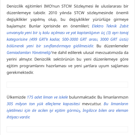
Denizcilik eğitimleri IMO’nun STCW Sözleşmesi ile uluslararası bir
düzenlemeye tabidir. 2010 yılında STCW sözleşmesinde önemli
değişiklikler yapılmış olup, bu değişiklikler yürürlüğe girmeye
başlamıştır. Bunlar içerisinde en önemlileri;
Elektro Teknik Zabit
unvanıyla yeni bir iş kolu açılması ve yat kaptanlığının üç (3) ayrı tonaj
kategorisine (499 GRT’e kadar, 500-3000 GRT arası, 3000 GRT üstü)
bölünerek yeni bir sınıflandırmaya gidilmesidir.
Bu düzenlemeler
Gemiadamları Yönetmeliği
‘ne dahil edilerek ulusal mevzuatımızda da
yerini almıştır. Denizcilik sektörünün bu yeni düzenlemeye göre
eğitim programlarını hazırlaması ve yeni şartlara uyum sağlaması
gerekmektedir.
Ülkemizde
175 adet liman ve iskele
bulunmaktadır. Bu limanlarımızın
305 milyon ton yük elleçleme kapasitesi
mevcuttur.
Bu limanların
işletilmesi için de acilen iyi eğitim görmüş, İngilizce bilen ara eleman
ihtiyacı vardır.