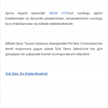
Ayrıca başarılı öğrenciler
IMEAK DTO
’nun sunduğu eğitim
kredilerinden ve denizcilik şirketlerimizin, tersanelerimizin sunduğu
burs imkânlarından da istifade edebilecekleridir.
IMEAK Deniz Ticaret Odamızın desteğindeki Piri Reis Üniversitesi her
kendi misyonuna uygun olarak Türk Deniz Sektörü’ne her gün
genişleyen bir yelpazede hizmet sunmaya devam edecektir.
Yrd. Doç. Dr. Ergün Demirel