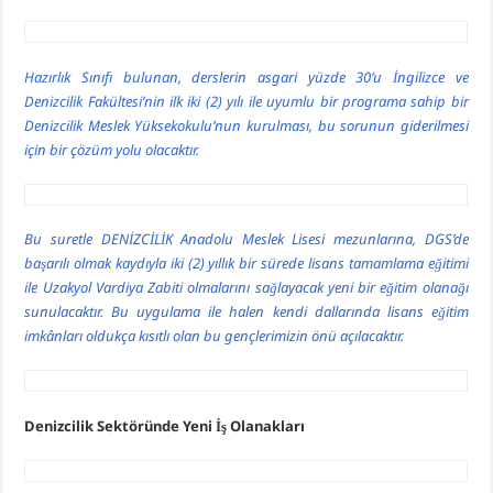
Hazırlık Sınıfı bulunan, derslerin asgari yüzde 30’u İngilizce ve
Denizcilik Fakültesi’nin ilk iki (2) yılı ile uyumlu bir programa sahip bir
Denizcilik Meslek Yüksekokulu’nun kurulması, bu sorunun giderilmesi
için bir çözüm yolu olacaktır.
Bu suretle DENİZCİLİK Anadolu Meslek Lisesi mezunlarına, DGS’de
başarılı olmak kaydıyla iki (2) yıllık bir sürede lisans tamamlama eğitimi
ile Uzakyol Vardiya Zabiti olmalarını sağlayacak yeni bir eğitim olanağı
sunulacaktır. Bu uygulama ile halen kendi dallarında lisans eğitim
imkânları oldukça kısıtlı olan bu gençlerimizin önü açılacaktır.
Denizcilik Sektöründe Yeni İş Olanakları