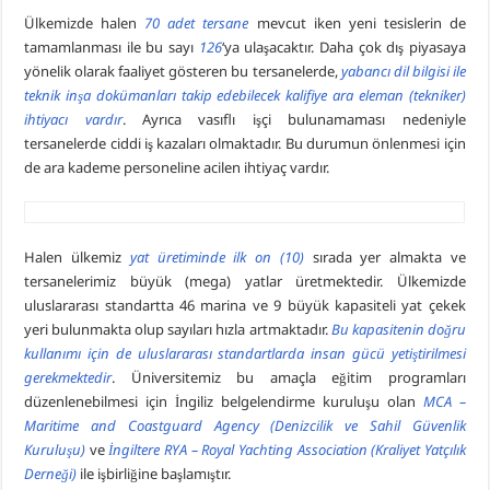
Ülkemizde halen
70 adet tersane
mevcut iken yeni tesislerin de
tamamlanması ile bu sayı
126
‘ya ulaşacaktır. Daha çok dış piyasaya
yönelik olarak faaliyet gösteren bu tersanelerde,
yabancı dil bilgisi ile
teknik inşa dokümanları takip edebilecek kalifiye ara eleman (tekniker)
ihtiyacı vardır
. Ayrıca vasıflı işçi bulunamaması nedeniyle
tersanelerde ciddi iş kazaları olmaktadır. Bu durumun önlenmesi için
de ara kademe personeline acilen ihtiyaç vardır.
Halen ülkemiz
yat üretiminde ilk on (10)
sırada yer almakta ve
tersanelerimiz büyük (mega) yatlar üretmektedir. Ülkemizde
uluslararası standartta 46 marina ve 9 büyük kapasiteli yat çekek
yeri bulunmakta olup sayıları hızla artmaktadır.
Bu kapasitenin doğru
kullanımı için de uluslararası standartlarda insan gücü yetiştirilmesi
gerekmektedir
. Üniversitemiz bu amaçla eğitim programları
düzenlenebilmesi için İngiliz belgelendirme kuruluşu olan
MCA –
Maritime and Coastguard Agency (Denizcilik ve Sahil Güvenlik
Kuruluşu)
ve
İngiltere RYA – Royal Yachting Association (Kraliyet Yatçılık
Derneği)
ile işbirliğine başlamıştır.