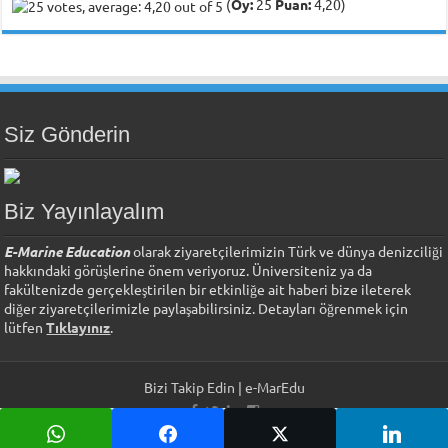
(
Oy:
25
Puan:
4,20)
Siz Gönderin
Biz Yayınlayalım
E-Marine Education
olarak ziyaretçilerimizin Türk ve dünya denizciliği
hakkındaki görüşlerine önem veriyoruz. Üniversiteniz ya da
fakültenizde gerçekleştirilen bir etkinliğe ait haberi bize ileterek
diğer ziyaretçilerimizle paylaşabilirsiniz. Detayları öğrenmek için
lütfen
Tıklayınız
.
Bizi Takip Edin | e-MarEdu
Tüm Hakları Saklıdır © Copyright 2026