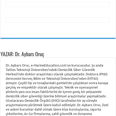
YAZAR: Dr. Aybars Oruç
Dr. Aybars Oruc, e-MarineEducation.com'un kurucusudur. Şu anda
Tallinn Teknoloji Üniversitesi'ndeki Denizcilik Siber Güvenlik
Merkezi'nde doktor araştırmacı olarak çalışmaktadır. Doktora (PhD)
derecesini Norveç Bilim ve Teknoloji Üniversitesi'nden (NTNU)
almıştır. Çeşitli tip ve tonajlardaki gemielrde çalıştıktan sonra karaya
geçmiş ve enspektör olarak çalışmıştır. Teknik ve operasyonel
yönlerin yanı sıra insan faktörlerini de içeren geniş bir yelpazede
denizcilik siber güvenliği üzerine bilimsel araştırmalar yapmaktadır.
Uluslararası Denizcilik Örgütü (IMO) tarafından bir ay süreyle
araştırmalarını yürütmek üzere kabul edilmiştir. Dr. Aybars Oruc, özel
ve askeri kurumlar dahil olmak üzere klas kuruluşlarına, sigorta
şirketlerine, Ar-Ge firmalarına, sahil güvenlik ve donanma