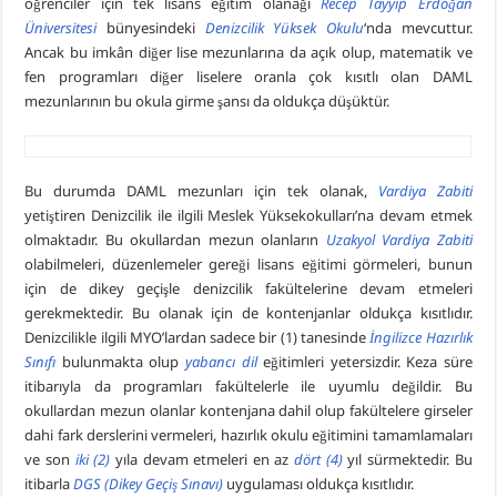
öğrenciler için tek lisans eğitim olanağı
Recep Tayyip Erdoğan
Üniversitesi
bünyesindeki
Denizcilik Yüksek Okulu
‘nda mevcuttur.
Ancak bu imkân diğer lise mezunlarına da açık olup, matematik ve
fen programları diğer liselere oranla çok kısıtlı olan DAML
mezunlarının bu okula girme şansı da oldukça düşüktür.
Bu durumda DAML mezunları için tek olanak,
Vardiya Zabiti
yetiştiren Denizcilik ile ilgili Meslek Yüksekokulları’na devam etmek
olmaktadır. Bu okullardan mezun olanların
Uzakyol Vardiya Zabiti
olabilmeleri, düzenlemeler gereği lisans eğitimi görmeleri, bunun
için de dikey geçişle denizcilik fakültelerine devam etmeleri
gerekmektedir. Bu olanak için de kontenjanlar oldukça kısıtlıdır.
Denizcilikle ilgili MYO’lardan sadece bir (1) tanesinde
İngilizce Hazırlık
Sınıfı
bulunmakta olup
yabancı dil
eğitimleri yetersizdir. Keza süre
itibarıyla da programları fakültelerle ile uyumlu değildir. Bu
okullardan mezun olanlar kontenjana dahil olup fakültelere girseler
dahi fark derslerini vermeleri, hazırlık okulu eğitimini tamamlamaları
ve son
iki (2)
yıla devam etmeleri en az
dört (4)
yıl sürmektedir. Bu
itibarla
DGS (Dikey Geçiş Sınavı)
uygulaması oldukça kısıtlıdır.