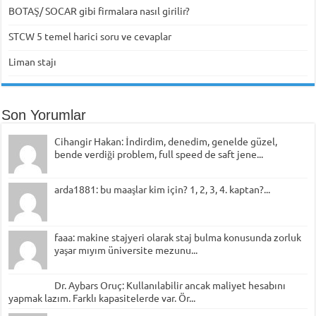
BOTAŞ/ SOCAR gibi firmalara nasıl girilir?
STCW 5 temel harici soru ve cevaplar
Liman stajı
Son Yorumlar
Cihangir Hakan: İndirdim, denedim, genelde güzel,
bende verdiği problem, full speed de saft jene...
arda1881: bu maaşlar kim için? 1, 2, 3, 4. kaptan?...
faaa: makine stajyeri olarak staj bulma konusunda zorluk
yaşar mıyım üniversite mezunu...
Dr. Aybars Oruç: Kullanılabilir ancak maliyet hesabını
yapmak lazım. Farklı kapasitelerde var. Ör...