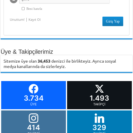
Beni hatırla
|
Unuttum!
Kayıt Ol
Üye & Takipçilerimiz
Sitemize üye olan
36,453
denizci ile birlikteyiz. Ayrıca sosyal
medya kanallarında da sizlerleyiz.
3.734
1.493
ÜYE
TAKIPÇI
414
329