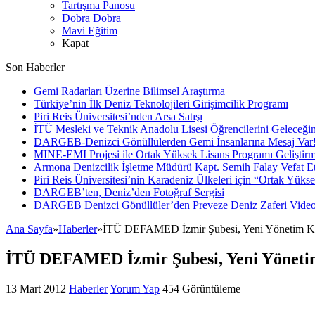
Tartışma Panosu
Dobra Dobra
Mavi Eğitim
Kapat
Son Haberler
Gemi Radarları Üzerine Bilimsel Araştırma
Türkiye’nin İlk Deniz Teknolojileri Girişimcilik Programı
Piri Reis Üniversitesi’nden Arsa Satışı
İTÜ Mesleki ve Teknik Anadolu Lisesi Öğrencilerini Geleceğin
DARGEB-Denizci Gönüllülerden Gemi İnsanlarına Mesaj Var
MINE-EMI Projesi ile Ortak Yüksek Lisans Programı Geliştirm
Armona Denizcilik İşletme Müdürü Kapt. Semih Falay Vefat Et
Piri Reis Üniversitesi’nin Karadeniz Ülkeleri için “Ortak Yüks
DARGEB’ten, Deniz’den Fotoğraf Sergisi
DARGEB Denizci Gönüllüler’den Preveze Deniz Zaferi Vide
Ana Sayfa
»
Haberler
»
İTÜ DEFAMED İzmir Şubesi, Yeni Yönetim Kur
İTÜ DEFAMED İzmir Şubesi, Yeni Yönetim
13 Mart 2012
Haberler
Yorum Yap
454 Görüntüleme