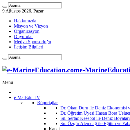
9 Ağustos 2026, Pazar
Hakkımızda
Misyon ve Vizyon
Organizasyon
Duyurular
Medya Sponsorluğu
İletişim Bilgileri
e-MarineEducatio
Menü
e-MarEdu TV
Röportajlar
Dr. Okan Duru ile Deniz Ekonomisi
Dr. Öğretim Üyesi Hasan Bora Usluer 
Sn. Sertaç Kesebol ile Deniz Boyalar
Sn. Özgür Alemdağ ile Eğitim ve Yaba
Kapat