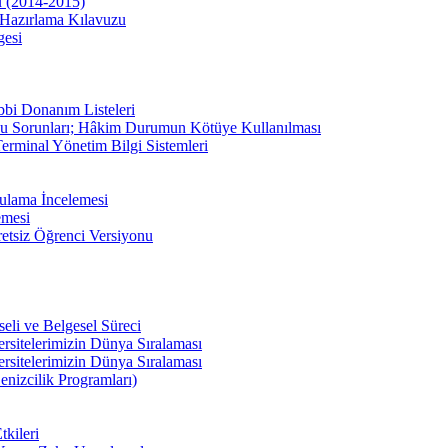
u (2014-2015)
Hazırlama Kılavuzu
gesi
bbi Donanım Listeleri
u Sorunları; Hâkim Durumun Kötüye Kullanılması
erminal Yönetim Bilgi Sistemleri
ulama İncelemesi
emesi
etsiz Öğrenci Versiyonu
li ve Belgesel Süreci
ersitelerimizin Dünya Sıralaması
ersitelerimizin Dünya Sıralaması
enizcilik Programları)
kileri