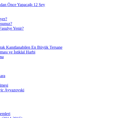
adan Önce Yapacağı 12 Şey
yer?
usunuz?
Fasulye Yenir?
arak Kanıtlanabilen En Büyük Tersane
sı ve İstiklal Harbi
ma
ara
lmesi
viç Ayvazovski
temleri