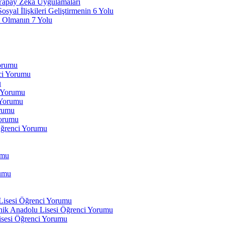
 Yapay Zeka Uygulamaları
yal İlişkileri Geliştirmenin 6 Yolu
 Olmanın 7 Yolu
Yorumu
ci Yorumu
u
i Yorumu
 Yorumu
orumu
orumu
Öğrenci Yorumu
umu
rumu
 Lisesi Öğrenci Yorumu
ik Anadolu Lisesi Öğrenci Yorumu
isesi Öğrenci Yorumu