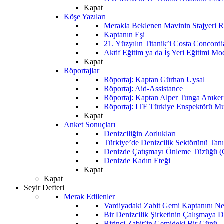
Kapat
Köşe Yazıları
Merakla Beklenen Mavinin Stajyeri Ra
Kaptanın Eşi
21. Yüzyılın Titanik’i Costa Concordi
Aktif Eğitim ya da İş Yeri Eğitimi Mo
Kapat
Röportajlar
Röportaj: Kaptan Gürhan Uysal
Röportaj: Aid-Assistance
Röportaj: Kaptan Alper Tunga Anıker
Röportaj: ITF Türkiye Enspektörü Mu
Kapat
Anket Sonuçları
Denizciliğin Zorlukları
Türkiye’de Denizcilik Sektörünü Ta
Denizde Çatışmayı Önleme Tüzüğü
Denizde Kadın Eteği
Kapat
Kapat
Seyir Defteri
Merak Edilenler
Vardiyadaki Zabit Gemi Kaptanını N
Bir Denizcilik Şirketinin Çalışmaya 
Birinci Zabit’in Gemideki Bir Günü