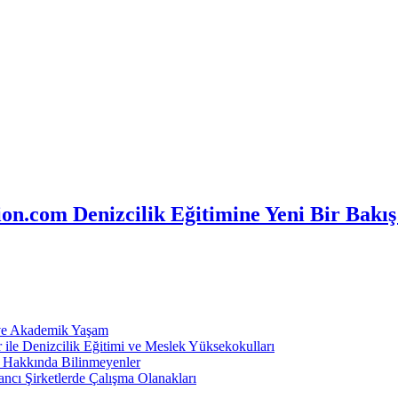
n.com Denizcilik Eğitimine Yeni Bir Bakış
 ve Akademik Yaşam
ile Denizcilik Eğitimi ve Meslek Yüksekokulları
ı Hakkında Bilinmeyenler
ncı Şirketlerde Çalışma Olanakları