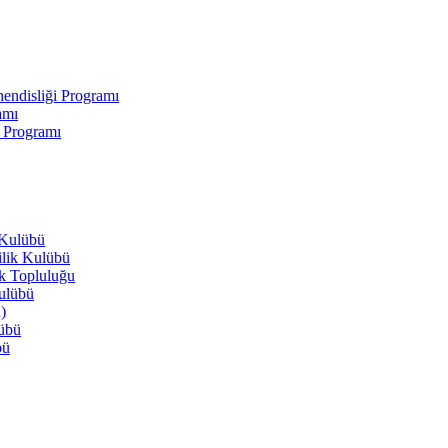
endisliği Programı
amı
i Programı
 Kulübü
ilik Kulübü
ik Topluluğu
Kulübü
)
lübü
bü