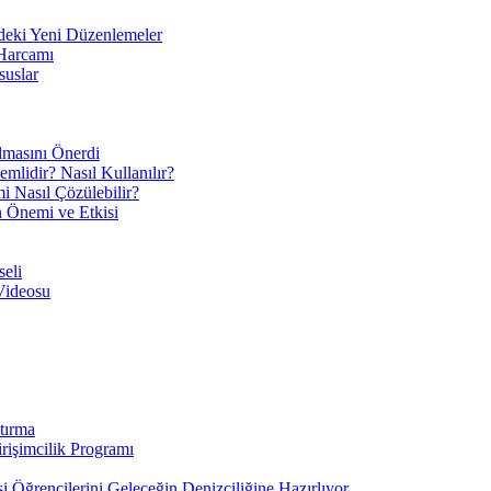
eki Yeni Düzenlemeler
 Harcamı
suslar
ılmasını Önerdi
mlidir? Nasıl Kullanılır?
mi Nasıl Çözülebilir?
ın Önemi ve Etkisi
eli
Videosu
tırma
irişimcilik Programı
 Öğrencilerini Geleceğin Denizciliğine Hazırlıyor