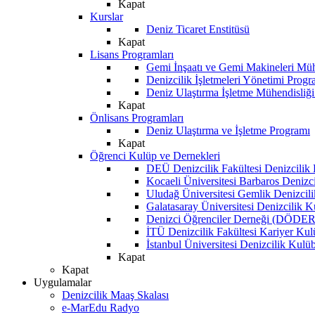
Kapat
Kurslar
Deniz Ticaret Enstitüsü
Kapat
Lisans Programları
Gemi İnşaatı ve Gemi Makineleri Müh
Denizcilik İşletmeleri Yönetimi Progr
Deniz Ulaştırma İşletme Mühendisliğ
Kapat
Önlisans Programları
Deniz Ulaştırma ve İşletme Programı
Kapat
Öğrenci Kulüp ve Dernekleri
DEÜ Denizcilik Fakültesi Denizcilik
Kocaeli Üniversitesi Barbaros Denizc
Uludağ Üniversitesi Gemlik Denizcil
Galatasaray Üniversitesi Denizcilik 
Denizci Öğrenciler Derneği (DÖDER
İTÜ Denizcilik Fakültesi Kariyer Ku
İstanbul Üniversitesi Denizcilik Kulü
Kapat
Kapat
Uygulamalar
Denizcilik Maaş Skalası
e-MarEdu Radyo