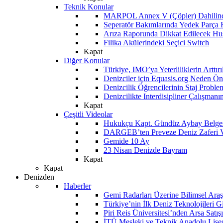
Teknik Konular
MARPOL Annex V (Çöpler) Dahilind
Seperatör Bakımlarında Yedek Parça
Arıza Raporunda Dikkat Edilecek Hu
Filika Akülerindeki Seçici Switch
Kapat
Diğer Konular
Türkiye, IMO’ya Yeterliliklerin Arttır
Denizciler için Equasis.org Neden Öne
Denizcilik Öğrencilerinin Staj Proble
Denizcilikte Interdisipliner Çalışman
Kapat
Çeşitli Videolar
Hukukçu Kapt. Gündüz Aybay Belges
DARGEB’ten Preveze Deniz Zaferi 
Gemide 10 Ay
23 Nisan Denizde Bayram
Kapat
Kapat
Denizden
Haberler
Gemi Radarları Üzerine Bilimsel Araş
Türkiye’nin İlk Deniz Teknolojileri G
Piri Reis Üniversitesi’nden Arsa Satışı
İTÜ Mesleki ve Teknik Anadolu Lisesi