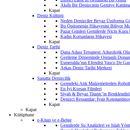
Akıllı Bir Denizcinin Gemiye Katılm
Kapat
Deniz Kültürü
Neden Denizciler Beyaz Üniforma Gi
Bu Öpüşmenin Hikayesini Biliyor M
Pazar Günleri Gemilerde Niçin Kuru 
Kadın Korsanların Hikayesi
Kapat
Deniz Tarihi
Dana Adası Tersanesi: Arkeolojik Ol
Gerileme Döneminde Osmanlı Donanma
Esmeralda’nın Efendisi Vasco De Ga
Arkas Deniz Tarihi Merkezi
Kapat
Sanatta Denizcilik
Gemideki Atık Malzemelerden Robotl
En İyi Korsan Filmleri
Siyah & Beyaz Titanic’in Renklendiri
Denizci Ressamlar: İvan Konstantino
Kapat
Kapat
Kütüphane
e-Kitap ve e-Belge
Gemilerde Su Analizleri ve Islah Yön