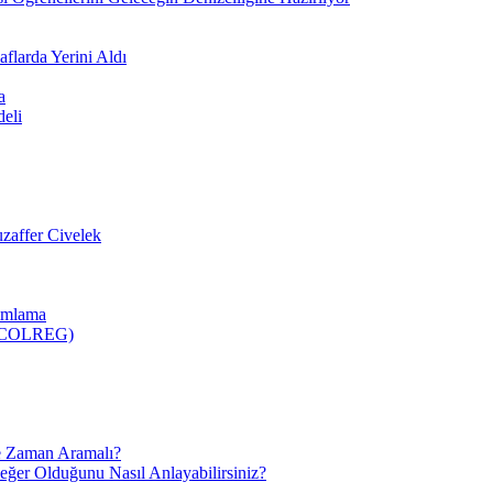
flarda Yerini Aldı
a
deli
zaffer Civelek
nımlama
 (COLREG)
e Zaman Aramalı?
Değer Olduğunu Nasıl Anlayabilirsiniz?