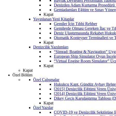
Bayrak Devletleri Performans Tablos
Denizden Adam Kurtarma Prosedürü 
Gemiadamları Eğitim ve Sınav Yöner
Kapat
Yayınlanan Yeni Kitaplar
Gemiler İçin Tıbbi Rehber
Gemilerde Olması Gereken İlaç ve Tı
Deniz Ulaştırmasında Rekabet Hukuk
Otomatik Konteyner Terminalleri ve T
Kapat
Denizcilik Yazılımları
“Simrad: Boating & Navigation” Uyg
European Ship Simulator Oyun İncel
“Virtual Engine Room Simulator” Ücr
Kapat
Kapat
Özel Bölüm
Özel Çalışmalar
Hukukçu Kapt. Gündüz Aybay Belgese
[2015] Denizcilik Eğitimi Veren Üniv
[2014] Denizcilik Eğitimi Veren Üniv
Dikey Geçiş Karşılaştırma Tablosu (D
Kapat
Özel Yazılar
COVID-19 ve Denizcilik Sektörüne Et