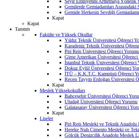
Seyir Emniyetini Arttırmaya Yönelik
Gemilerde Gemiadamları Arasındaki Sos
Gemide Herkesin Sevdiği Gemiadamı
Kapat
Kapat
Tanıtım
Fakülte ve Yüksek Okullar
Yıldız Teknik Üniversitesi Öğrenci 
Karadeniz Teknik Üniversitesi Öğren
Piri Reis Üniversitesi Öğrenci Yorum
Girne Amerikan Üniversitesi Öğrenc
İstanbul Teknik Üniversitesi Öğrenci
Dokuz Eylül Üniversitesi Öğrenci Y
İTÜ – K.K.T.C. Kampüsü Öğrenci Y
Recep Tayyip Erdoğan Üniversitesi 
Kapat
Meslek Yüksekokulları
Bahçeşehir Üniversitesi Öğrenci Yor
Uludağ Üniversitesi Öğrenci Yorumu
Galatasaray Üniversitesi Öğrenci Yo
Kapat
Liseler
Piri Reis Mesleki ve Teknik Anadolu
Hereke Nuh Çimento Mesleki ve Tekn
Gölcük Denizcilik Anadolu Meslek L