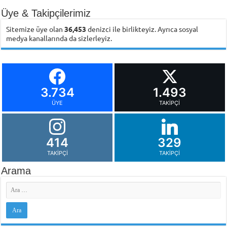
Üye & Takipçilerimiz
Sitemize üye olan
36,453
denizci ile birlikteyiz. Ayrıca sosyal
medya kanallarında da sizlerleyiz.
3.734
1.493
ÜYE
TAKIPÇI
414
329
TAKIPÇI
TAKIPÇI
Arama