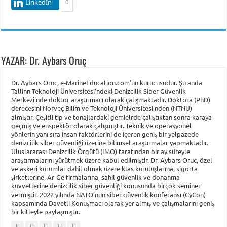
LinkedIn
0
YAZAR: Dr. Aybars Oruç
Dr. Aybars Oruc, e-MarineEducation.com'un kurucusudur. Şu anda
Tallinn Teknoloji Üniversitesi'ndeki Denizcilik Siber Güvenlik
Merkezi'nde doktor araştırmacı olarak çalışmaktadır. Doktora (PhD)
derecesini Norveç Bilim ve Teknoloji Üniversitesi'nden (NTNU)
almıştır. Çeşitli tip ve tonajlardaki gemielrde çalıştıktan sonra karaya
geçmiş ve enspektör olarak çalışmıştır. Teknik ve operasyonel
yönlerin yanı sıra insan faktörlerini de içeren geniş bir yelpazede
denizcilik siber güvenliği üzerine bilimsel araştırmalar yapmaktadır.
Uluslararası Denizcilik Örgütü (IMO) tarafından bir ay süreyle
araştırmalarını yürütmek üzere kabul edilmiştir. Dr. Aybars Oruc, özel
ve askeri kurumlar dahil olmak üzere klas kuruluşlarına, sigorta
şirketlerine, Ar-Ge firmalarına, sahil güvenlik ve donanma
kuvvetlerine denizcilik siber güvenliği konusunda birçok seminer
vermiştir. 2022 yılında NATO’nun siber güvenlik konferansı (CyCon)
kapsamında Davetli Konuşmacı olarak yer almış ve çalışmalarını geniş
bir kitleyle paylaşmıştır.