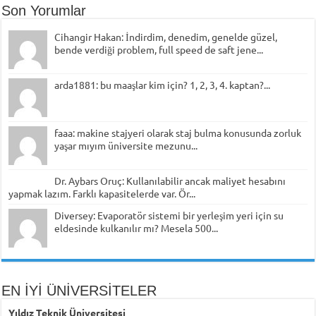
Son Yorumlar
Cihangir Hakan: İndirdim, denedim, genelde güzel,
bende verdiği problem, full speed de saft jene...
arda1881: bu maaşlar kim için? 1, 2, 3, 4. kaptan?...
faaa: makine stajyeri olarak staj bulma konusunda zorluk
yaşar mıyım üniversite mezunu...
Dr. Aybars Oruç: Kullanılabilir ancak maliyet hesabını
yapmak lazım. Farklı kapasitelerde var. Ör...
Diversey: Evaporatör sistemi bir yerleşim yeri için su
eldesinde kulkanılır mı? Mesela 500...
EN İYİ ÜNİVERSİTELER
Yıldız Teknik Üniversitesi