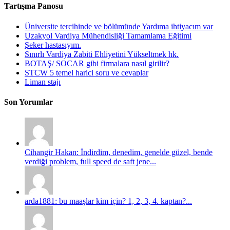
Tartışma Panosu
Üniversite tercihinde ve bölümünde Yardıma ihtiyacım var
Uzakyol Vardiya Mühendisliği Tamamlama Eğitimi
Şeker hastasıyım.
Sınırlı Vardiya Zabiti Ehliyetini Yükseltmek hk.
BOTAŞ/ SOCAR gibi firmalara nasıl girilir?
STCW 5 temel harici soru ve cevaplar
Liman stajı
Son Yorumlar
Cihangir Hakan: İndirdim, denedim, genelde güzel, bende
verdiği problem, full speed de saft jene...
arda1881: bu maaşlar kim için? 1, 2, 3, 4. kaptan?...