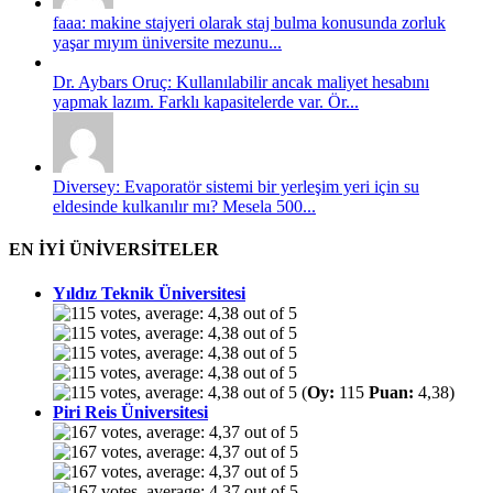
faaa: makine stajyeri olarak staj bulma konusunda zorluk
yaşar mıyım üniversite mezunu...
Dr. Aybars Oruç: Kullanılabilir ancak maliyet hesabını
yapmak lazım. Farklı kapasitelerde var. Ör...
Diversey: Evaporatör sistemi bir yerleşim yeri için su
eldesinde kulkanılır mı? Mesela 500...
EN İYİ ÜNİVERSİTELER
Yıldız Teknik Üniversitesi
(
Oy:
115
Puan:
4,38)
Piri Reis Üniversitesi