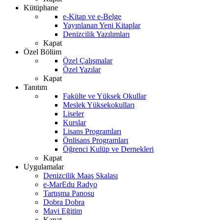
Kütüphane
e-Kitap ve e-Belge
Yayınlanan Yeni Kitaplar
Denizcilik Yazılımları
Kapat
Özel Bölüm
Özel Çalışmalar
Özel Yazılar
Kapat
Tanıtım
Fakülte ve Yüksek Okullar
Meslek Yüksekokulları
Liseler
Kurslar
Lisans Programları
Önlisans Programları
Öğrenci Kulüp ve Dernekleri
Kapat
Uygulamalar
Denizcilik Maaş Skalası
e-MarEdu Radyo
Tartışma Panosu
Dobra Dobra
Mavi Eğitim
Kapat