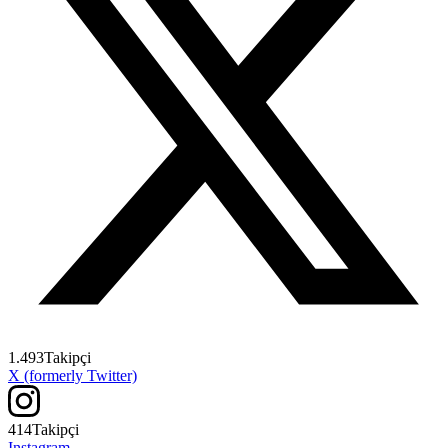
1.493
Takipçi
X (formerly Twitter)
414
Takipçi
Instagram