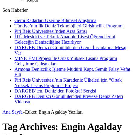
Son Haberler
Gemi Radarları Üzerine Bilimsel Araştırma
Türkiye’nin İlk Deniz Teknolojileri Girişimcilik Programı
Piri Reis Üniversitesi’nden Arsa Satışı
İTÜ Mesleki ve Teknik Anadolu Lisesi Öğrencilerini
Geleceğin Denizciliğine Hazırlıyor
DARGEB-Denizci Gönüllülerden Gemi İnsanlarına Mesaj
Var!
MINE-EMI Projesi ile Ortak Yüksek Lisans Programı
Geliştirme Çalışmaları
Armona Denizcilik İşletme Müdürü Kapt. Semih Falay Vefat
Etti
Piri Reis Üniversitesi’nin Karadeniz Ülkeleri için “Ortak
Yüksek Lisans Programı” Projesi
DARGEB’ten, Deniz’den Fotoğraf Sergisi
DARGEB Denizci Gönüllüler’den Preveze Deniz Zaferi
Videosu
Ana Sayfa
»
Etiket:
Engin Agalday Yazıları
Tag Archives:
Engin Agalday