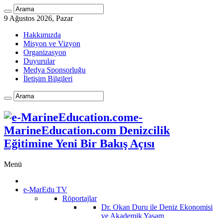
9 Ağustos 2026, Pazar
Hakkımızda
Misyon ve Vizyon
Organizasyon
Duyurular
Medya Sponsorluğu
İletişim Bilgileri
e-
MarineEducation.com Denizcilik
Eğitimine Yeni Bir Bakış Açısı
Menü
e-MarEdu TV
Röportajlar
Dr. Okan Duru ile Deniz Ekonomisi
ve Akademik Yaşam