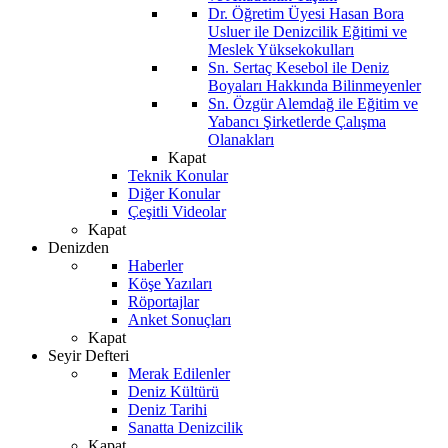
Dr. Öğretim Üyesi Hasan Bora
Usluer ile Denizcilik Eğitimi ve
Meslek Yüksekokulları
Sn. Sertaç Kesebol ile Deniz
Boyaları Hakkında Bilinmeyenler
Sn. Özgür Alemdağ ile Eğitim ve
Yabancı Şirketlerde Çalışma
Olanakları
Kapat
Teknik Konular
Diğer Konular
Çeşitli Videolar
Kapat
Denizden
Haberler
Köşe Yazıları
Röportajlar
Anket Sonuçları
Kapat
Seyir Defteri
Merak Edilenler
Deniz Kültürü
Deniz Tarihi
Sanatta Denizcilik
Kapat