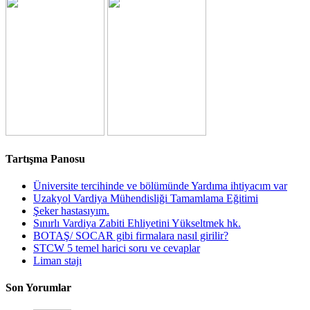
Tartışma Panosu
Üniversite tercihinde ve bölümünde Yardıma ihtiyacım var
Uzakyol Vardiya Mühendisliği Tamamlama Eğitimi
Şeker hastasıyım.
Sınırlı Vardiya Zabiti Ehliyetini Yükseltmek hk.
BOTAŞ/ SOCAR gibi firmalara nasıl girilir?
STCW 5 temel harici soru ve cevaplar
Liman stajı
Son Yorumlar