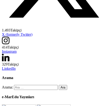
1.493
Takipçi
X (formerly Twitter)
414
Takipçi
Instagram
329
Takipçi
LinkedIn
Arama
Arama:
e-MarEdu Yayınları