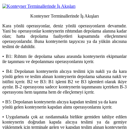
Konteyner Terminallerinde İş Akışları
Kara yönlü operasyonlar, deniz yönlü operasyonların devamıdır.
Yani bu operasyonlar konteynerin rıhtımdan depolama alanına kadar
olan; hatta depolama faaliyetleri kapsamında elleçlenmesi
operasyonlarıdır. Buna konteynerin taşıyıcısı ya da yükün alıcısına
teslimi de dahildir.
• B1: Rıhtım ile depolama sahası arasında konteynerin ekipmanlar
ile taşınması ve depolanması operasyonlarını içerir.
• B4: Depolanan konteynerin alıcıya teslimi için nakli ya da kara
yönlü gelen ve teslim alınan konteynerin depolama sahasına nakli ve
istifini içerir. B2 ve B3: B1 işlemi B2 ve B3 işlemleri olarak ikiye
ayrılır. B-2 operasyonu sadece konteynerin taşınmasını içerirken B-3
operasyonu hem taşınma hem de elleçlemeyi içerir.
• B5: Depolanan konteynerin alıcıya kapıdan teslimi ya da kara
yönlü gelen konteynerin kapıdan alımı operasyonlarını içerir.
• Uygulamada çok az rastlanmakla birlikte gemiden tahliye edilen
konteynerin doğrudan kapıda alıcıya teslimi ya da gemiye
yüklenmek için terminale gelen ve kapıdan teslim alınan konteynerin