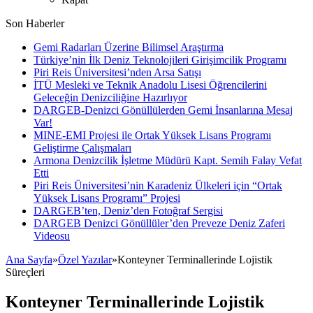
Son Haberler
Gemi Radarları Üzerine Bilimsel Araştırma
Türkiye’nin İlk Deniz Teknolojileri Girişimcilik Programı
Piri Reis Üniversitesi’nden Arsa Satışı
İTÜ Mesleki ve Teknik Anadolu Lisesi Öğrencilerini
Geleceğin Denizciliğine Hazırlıyor
DARGEB-Denizci Gönüllülerden Gemi İnsanlarına Mesaj
Var!
MINE-EMI Projesi ile Ortak Yüksek Lisans Programı
Geliştirme Çalışmaları
Armona Denizcilik İşletme Müdürü Kapt. Semih Falay Vefat
Etti
Piri Reis Üniversitesi’nin Karadeniz Ülkeleri için “Ortak
Yüksek Lisans Programı” Projesi
DARGEB’ten, Deniz’den Fotoğraf Sergisi
DARGEB Denizci Gönüllüler’den Preveze Deniz Zaferi
Videosu
Ana Sayfa
»
Özel Yazılar
»
Konteyner Terminallerinde Lojistik
Süreçleri
Konteyner Terminallerinde Lojistik