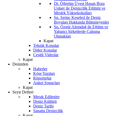
Dr. Öğretim Üyesi Hasan Bora
Usluer ile Denizcilik Eğitimi ve
Meslek Yüksekokulları
Sn. Sertaç Kesebol ile Deniz
Boyaları Hakkında Bilinmeyenler
Sn. Özgür Alemdağ ile Eğitim ve
Yabancı Şirketlerde Çalışma
Olanakları
Kapat
Teknik Konular
Diğer Konular
Çeşitli Videolar
Kapat
Denizden
Haberler
Köşe Yazıları
Röportajlar
Anket Sonuçları
Kapat
Seyir Defteri
Merak Edilenler
Deniz Kültürü
Deniz Tarihi
Sanatta Denizcilik
Kapat