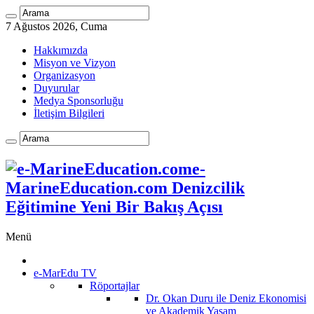
7 Ağustos 2026, Cuma
Hakkımızda
Misyon ve Vizyon
Organizasyon
Duyurular
Medya Sponsorluğu
İletişim Bilgileri
e-
MarineEducation.com Denizcilik
Eğitimine Yeni Bir Bakış Açısı
Menü
e-MarEdu TV
Röportajlar
Dr. Okan Duru ile Deniz Ekonomisi
ve Akademik Yaşam