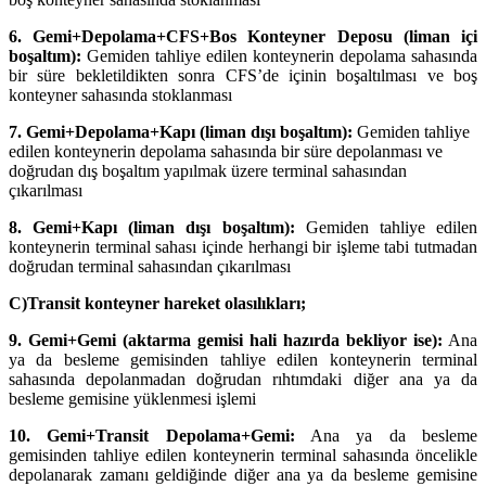
6. Gemi+Depolama+CFS+Bos Konteyner Deposu (liman içi
boşaltım):
Gemiden tahliye edilen konteynerin depolama sahasında
bir süre bekletildikten sonra CFS’de içinin boşaltılması ve boş
konteyner sahasında stoklanması
7. Gemi+Depolama+Kapı (liman dışı boşaltım):
Gemiden tahliye
edilen konteynerin depolama sahasında bir süre depolanması ve
doğrudan dış boşaltım yapılmak üzere terminal sahasından
çıkarılması
8. Gemi+Kapı (liman dışı boşaltım):
Gemiden tahliye edilen
konteynerin terminal sahası içinde herhangi bir işleme tabi tutmadan
doğrudan terminal sahasından çıkarılması
C)Transit konteyner hareket olasılıkları;
9. Gemi+Gemi (aktarma gemisi hali hazırda bekliyor ise):
Ana
ya da besleme gemisinden tahliye edilen konteynerin terminal
sahasında depolanmadan doğrudan rıhtımdaki diğer ana ya da
besleme gemisine yüklenmesi işlemi
10. Gemi+Transit Depolama+Gemi:
Ana ya da besleme
gemisinden tahliye edilen konteynerin terminal sahasında öncelikle
depolanarak zamanı geldiğinde diğer ana ya da besleme gemisine