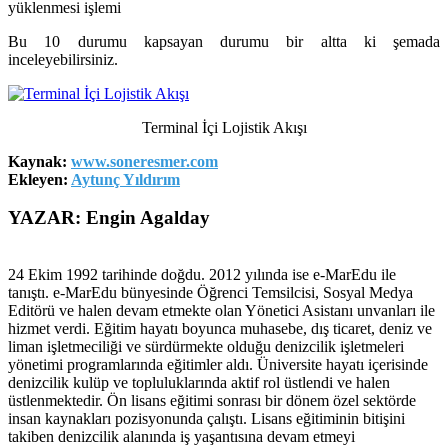
yüklenmesi işlemi
Bu 10 durumu kapsayan durumu bir altta ki şemada
inceleyebilirsiniz.
Terminal İçi Lojistik Akışı
Kaynak:
www.soneresmer.com
Ekleyen:
Aytunç Yıldırım
YAZAR: Engin Agalday
24 Ekim 1992 tarihinde doğdu. 2012 yılında ise e-MarEdu ile
tanıştı. e-MarEdu bünyesinde Öğrenci Temsilcisi, Sosyal Medya
Editörü ve halen devam etmekte olan Yönetici Asistanı unvanları ile
hizmet verdi. Eğitim hayatı boyunca muhasebe, dış ticaret, deniz ve
liman işletmeciliği ve sürdürmekte olduğu denizcilik işletmeleri
yönetimi programlarında eğitimler aldı. Üniversite hayatı içerisinde
denizcilik kulüp ve topluluklarında aktif rol üstlendi ve halen
üstlenmektedir. Ön lisans eğitimi sonrası bir dönem özel sektörde
insan kaynakları pozisyonunda çalıştı. Lisans eğitiminin bitişini
takiben denizcilik alanında iş yaşantısına devam etmeyi