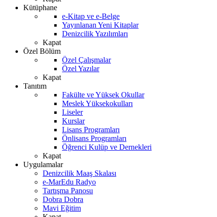
Kütüphane
e-Kitap ve e-Belge
Yayınlanan Yeni Kitaplar
Denizcilik Yazılımları
Kapat
Özel Bölüm
Özel Çalışmalar
Özel Yazılar
Kapat
Tanıtım
Fakülte ve Yüksek Okullar
Meslek Yüksekokulları
Liseler
Kurslar
Lisans Programları
Önlisans Programları
Öğrenci Kulüp ve Dernekleri
Kapat
Uygulamalar
Denizcilik Maaş Skalası
e-MarEdu Radyo
Tartışma Panosu
Dobra Dobra
Mavi Eğitim
Kapat