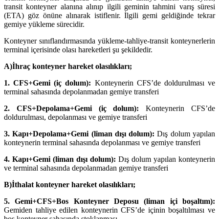
transit konteyner alanına alınıp ilgili geminin tahmini varış süresi
(ETA) göz önüne alınarak istiflenir. İlgili gemi geldiğinde tekrar
gemiye yükleme sürecidir.
Konteyner sınıflandırmasında yükleme-tahliye-transit konteynerlerin
terminal içerisinde olası hareketleri şu şekildedir.
A)İhraç konteyner hareket olasılıkları;
1. CFS+Gemi (iç dolum):
Konteynerin CFS’de doldurulması ve
terminal sahasında depolanmadan gemiye transferi
2. CFS+Depolama+Gemi (iç dolum):
Konteynerin CFS’de
doldurulması, depolanması ve gemiye transferi
3. Kapı+Depolama+Gemi (liman dışı dolum):
Dış dolum yapılan
konteynerin terminal sahasında depolanması ve gemiye transferi
4. Kapı+Gemi (liman dışı dolum):
Dış dolum yapılan konteynerin
ve terminal sahasında depolanmadan gemiye transferi
B)İthalat konteyner hareket olasılıkları;
5. Gemi+CFS+Bos Konteyner Deposu (liman içi boşaltım):
Gemiden tahliye edilen konteynerin CFS’de içinin boşaltılması ve
boş konteyner sahasında stoklanması