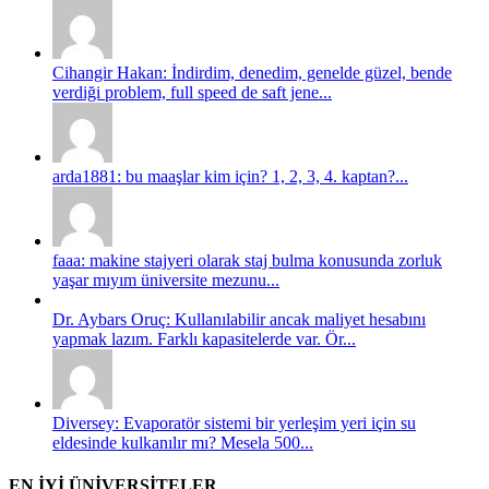
Cihangir Hakan: İndirdim, denedim, genelde güzel, bende
verdiği problem, full speed de saft jene...
arda1881: bu maaşlar kim için? 1, 2, 3, 4. kaptan?...
faaa: makine stajyeri olarak staj bulma konusunda zorluk
yaşar mıyım üniversite mezunu...
Dr. Aybars Oruç: Kullanılabilir ancak maliyet hesabını
yapmak lazım. Farklı kapasitelerde var. Ör...
Diversey: Evaporatör sistemi bir yerleşim yeri için su
eldesinde kulkanılır mı? Mesela 500...
EN İYİ ÜNİVERSİTELER