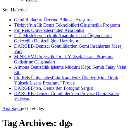
Son Haberler
Gemi Radarları Üzerine Bilimsel Araştırma
Türkiye’nin İlk Deniz Teknolojileri Girişimcilik Programı
Piri Reis Üniversitesi’nden Arsa Satışı
İTÜ Mesleki ve Teknik Anadolu Lisesi Öğrencilerini
Geleceğin Denizciliğine Hazırlıyor
DARGEB-Denizci Gönüllülerden Gemi İnsanlarına Mesaj
Var!
MINE-EMI Projesi ile Ortak Yüksek Lisans Programı
Geliştirme Çalışmaları
Armona Denizcilik İşletme Müdürü Kapt. Semih Falay Vefat
Etti
Piri Reis Üniversitesi’nin Karadeniz Ülkeleri için “Ortak
Yüksek Lisans Programı” Projesi
DARGEB’ten, Deniz’den Fotoğraf Sergisi
DARGEB Denizci Gönüllüler’den Preveze Deniz Zaferi
Videosu
Ana Sayfa
»
Etiket:
dgs
Tag Archives:
dgs