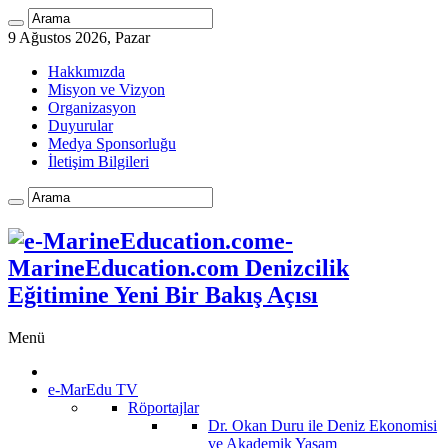
9 Ağustos 2026, Pazar
Hakkımızda
Misyon ve Vizyon
Organizasyon
Duyurular
Medya Sponsorluğu
İletişim Bilgileri
e-
MarineEducation.com Denizcilik
Eğitimine Yeni Bir Bakış Açısı
Menü
e-MarEdu TV
Röportajlar
Dr. Okan Duru ile Deniz Ekonomisi
ve Akademik Yaşam