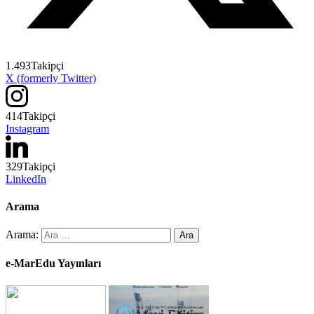
1.493
Takipçi
X (formerly Twitter)
414
Takipçi
Instagram
329
Takipçi
LinkedIn
Arama
Arama:
e-MarEdu Yayınları