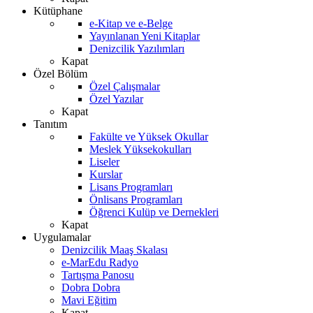
Kütüphane
e-Kitap ve e-Belge
Yayınlanan Yeni Kitaplar
Denizcilik Yazılımları
Kapat
Özel Bölüm
Özel Çalışmalar
Özel Yazılar
Kapat
Tanıtım
Fakülte ve Yüksek Okullar
Meslek Yüksekokulları
Liseler
Kurslar
Lisans Programları
Önlisans Programları
Öğrenci Kulüp ve Dernekleri
Kapat
Uygulamalar
Denizcilik Maaş Skalası
e-MarEdu Radyo
Tartışma Panosu
Dobra Dobra
Mavi Eğitim
Kapat