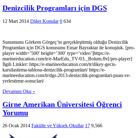
Denizcilik Programları için DGS
12 Mart 2014
Diğer Konular
0
634
Sunumunu Görkem Görgeç‘in gerçekleştirmiş olduğu Denizcilik
Programları için DGS konusunu Ensar Bayraktar ile konuştuk. [pro-
player width=’500′ height=’300′ type=’video’]https://e-
marineeducation.com/tr/e-MarEdu_TV/03._Bolum.flv[/pro-player]
İlgili Linkler: https://e-marineeducation.com/tr/dikey-gecis-
karsilastirma-tablosu-denizcilik-programlari/ https://e-
marineeducation.com/tr/dgs-2013-denizcilik-programlari-puan-ve-
yerlestirme-sonuclari/
Devamını Oku »
Girne Amerikan Üniversitesi Öğrenci
Yorumu
26 Ocak 2014
Fakülte ve Yüksek Okullar
17
9,566