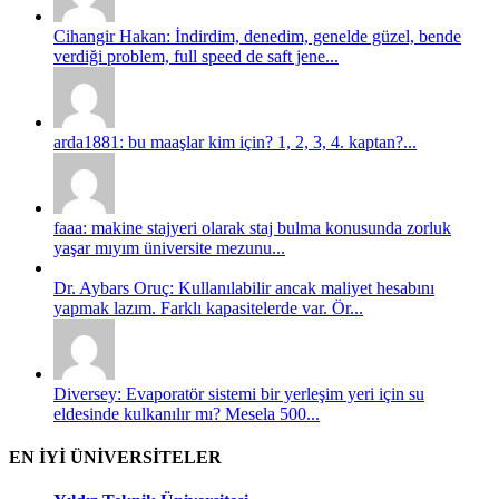
Cihangir Hakan: İndirdim, denedim, genelde güzel, bende
verdiği problem, full speed de saft jene...
arda1881: bu maaşlar kim için? 1, 2, 3, 4. kaptan?...
faaa: makine stajyeri olarak staj bulma konusunda zorluk
yaşar mıyım üniversite mezunu...
Dr. Aybars Oruç: Kullanılabilir ancak maliyet hesabını
yapmak lazım. Farklı kapasitelerde var. Ör...
Diversey: Evaporatör sistemi bir yerleşim yeri için su
eldesinde kulkanılır mı? Mesela 500...
EN İYİ ÜNİVERSİTELER