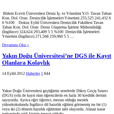
Bülent Ecevit Üniversitesi Deniz İş. ve Yönetimi Y.O. Tavan Taban
Kon. Dol. Oran Denizcilik İşletmeleri Yönetimi 255,525 241,432 6
6 %100 Dokuz Eylül Üniversitesi Denizcilik Fakültesi Tavan
Taban Kon. Dol. Oran Deniz Ulaştırma İşletme Mühendisliği
(İngilizce) 324,624 293,409 5 5 %100 Denizcilik İşletmeleri
Yönetimi (İngilizce) 271,568 259,960 5 5 …
Devamını Oku »
Yakın Doğu Üniversitesi’ne DGS ile Kayıt
Olanlara Kolaylık
14 Eylül 2012
Haberler
1
844
Yakın Doğu Üniversitesi geçtiğimiz senelerde Dikey Geçiş Sınavı
(DGS) yolu ile kayıt olan öğrencilerin en fazla 30 kredilik dersini
sayıyordu. Ayrıca eğer öğrenci, mezun olduğu meslek
yüksekokulunda İngilizce dil hazırlık eğitimi görmemiş ise bir (1)
veya iki (2) dönem hazırlık eğitimine tabi oluyordu. Alınan karar
neticesinde artık kişinin mezun olduğu …