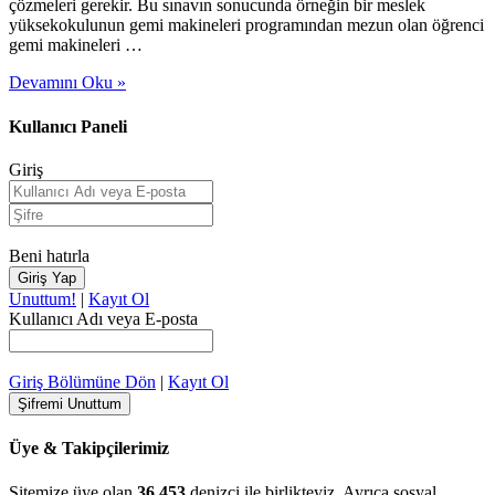
çözmeleri gerekir. Bu sınavın sonucunda örneğin bir meslek
yüksekokulunun gemi makineleri programından mezun olan öğrenci
gemi makineleri …
Devamını Oku »
Kullanıcı Paneli
Giriş
Beni hatırla
Unuttum!
|
Kayıt Ol
Kullanıcı Adı veya E-posta
Giriş Bölümüne Dön
|
Kayıt Ol
Üye & Takipçilerimiz
Sitemize üye olan
36,453
denizci ile birlikteyiz. Ayrıca sosyal