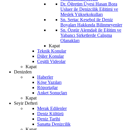
Dr. Öğretim Üyesi Hasan Bora
Usluer ile Denizcilik Eğitimi ve
Meslek Yüksekokulları
Sn. Sertaç Kesebol ile Deniz
Boyaları Hakkında Bilinmeyenler
Sn. Özgür Alemdağ ile Eğitim ve
Yabancı Şirketlerde Çalışma
Olanakları
Kapat
Teknik Konular
Diğer Konular
Çeşitli Videolar
Kapat
Denizden
Haberler
Köşe Yazıları
Röportajlar
Anket Sonuçları
Kapat
Seyir Defteri
Merak Edilenler
Deniz Kültürü
Deniz Tarihi
Sanatta Denizcilik
Kapat