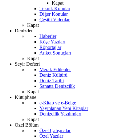
Kapat
Teknik Konular
Diğer Konular
Çeşitli Videolar
Kapat
Denizden
Haberler
Köşe Yazıları
Röportajlar
Anket Sonuçları
Kapat
Seyir Defteri
Merak Edilenler
Deniz Kültürü
Deniz Tarihi
Sanatta Denizcilik
Kapat
Kütüphane
e-Kitap ve e-Belge
Yayınlanan Yeni Kitaplar
Denizcilik Yazılımları
Kapat
Özel Bölüm
Özel Çalışmalar
Özel Yazılar