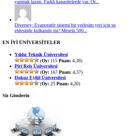
yapmak lazım. Farklı kapasitelerde var. Ör...
Diversey: Evaporatör sistemi bir yerleşim yeri için su
eldesinde kulkanılır mı? Mesela 500...
EN İYİ ÜNİVERSİTELER
Yıldız Teknik Üniversitesi
(
Oy:
115
Puan:
4,38)
Piri Reis Üniversitesi
(
Oy:
167
Puan:
4,37)
Dokuz Eylül Üniversitesi
(
Oy:
25
Puan:
4,20)
Siz Gönderin