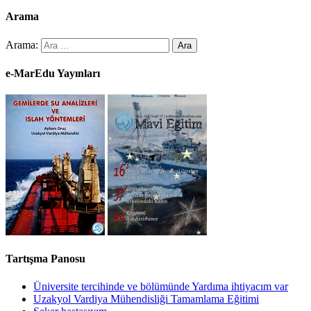
Arama
Arama:
e-MarEdu Yayınları
Tartışma Panosu
Üniversite tercihinde ve bölümünde Yardıma ihtiyacım var
Uzakyol Vardiya Mühendisliği Tamamlama Eğitimi