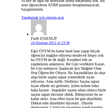
AÖBP ile ilgili bir belirsizlik aslına bakarsanız yok. Bu
sene öğrencilerin AÖBP puanları hesaplanmayacak.
Saygılarımızla
Yanıtlamak için oturum açın
Fatih ESSENLİY
24 Haziran 2012 at 23:36
Eğer ÖSYM bu kadar basit hata yapıp birçok
öğrenciyi mağdur ediyorsa denilecek birşey yok
bu ÖSYM de ilk değil. Kendileri bile ne
yaptıklarını anlamıyor. Bir Gün verdikleri Kararı
bir Gün tutmuyor. Şaşılacak Şey Mağdur Olan
Hep Öğrenciler Oluyor. Bu Saçmalıklara da alışa
alışa bizde saşma sapan yöntemlerle isyan
ediyoruz. Ama nafile. Dedimya Saçma sapan
isyan elbette ses getirmez. üzüm üzüme baka
baka kararır . baştakiler saçma adam olunca bizde
saçma sapan davranır olduk. Bilmiyorum bu ne
kadar sürer. Ama elbet ösym bir gün düzeltirler.
Dikkat edin düzeltirler diyorum . Düzelir
demiyorum. Cünkü bu insanların kendi kendini