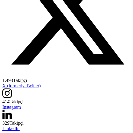
1.493
Takipçi
X (formerly Twitter)
414
Takipçi
Instagram
329
Takipçi
LinkedIn