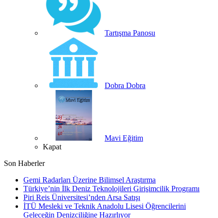
Tartışma Panosu
Dobra Dobra
Mavi Eğitim
Kapat
Son Haberler
Gemi Radarları Üzerine Bilimsel Araştırma
Türkiye’nin İlk Deniz Teknolojileri Girişimcilik Programı
Piri Reis Üniversitesi’nden Arsa Satışı
İTÜ Mesleki ve Teknik Anadolu Lisesi Öğrencilerini
Geleceğin Denizciliğine Hazırlıyor