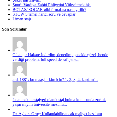
Şeker hastasıyım.
Sınırlı Vardiya Zabiti Ehliyetini Yükseltmek hk.
BOTAŞ/ SOCAR gibi firmalara nasıl girilir?
STCW 5 temel harici soru ve cevaplar
Liman stajı
Son Yorumlar
Cihangir Hakan: İndirdim, denedim, genelde güzel, bende
verdiği problem, full speed de saft jene...
arda1881: bu maaşlar kim için? 1, 2, 3, 4. kaptan?...
faaa: makine stajyeri olarak staj bulma konusunda zorluk
yaşar mıyım üniversite mezunu...
Dr. Aybars Oruç: Kullanılabilir ancak maliyet hesabını