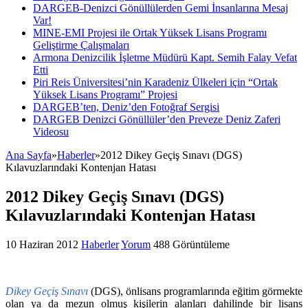
DARGEB-Denizci Gönüllülerden Gemi İnsanlarına Mesaj
Var!
MINE-EMI Projesi ile Ortak Yüksek Lisans Programı
Geliştirme Çalışmaları
Armona Denizcilik İşletme Müdürü Kapt. Semih Falay Vefat
Etti
Piri Reis Üniversitesi’nin Karadeniz Ülkeleri için “Ortak
Yüksek Lisans Programı” Projesi
DARGEB’ten, Deniz’den Fotoğraf Sergisi
DARGEB Denizci Gönüllüler’den Preveze Deniz Zaferi
Videosu
Ana Sayfa
»
Haberler
»
2012 Dikey Geçiş Sınavı (DGS)
Kılavuzlarındaki Kontenjan Hatası
2012 Dikey Geçiş Sınavı (DGS)
Kılavuzlarındaki Kontenjan Hatası
10 Haziran 2012
Haberler
Yorum
488 Görüntüleme
Dikey Geçiş Sınavı
(DGS), önlisans programlarında eğitim görmekte
olan ya da mezun olmuş kişilerin alanları dahilinde bir lisans