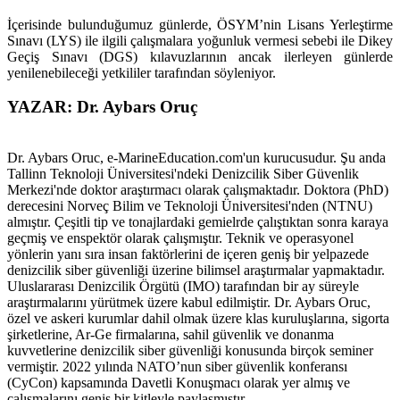
İçerisinde bulunduğumuz günlerde, ÖSYM’nin Lisans Yerleştirme
Sınavı (LYS) ile ilgili çalışmalara yoğunluk vermesi sebebi ile Dikey
Geçiş Sınavı (DGS) kılavuzlarının ancak ilerleyen günlerde
yenilenebileceği yetkililer tarafından söyleniyor.
YAZAR: Dr. Aybars Oruç
Dr. Aybars Oruc, e-MarineEducation.com'un kurucusudur. Şu anda
Tallinn Teknoloji Üniversitesi'ndeki Denizcilik Siber Güvenlik
Merkezi'nde doktor araştırmacı olarak çalışmaktadır. Doktora (PhD)
derecesini Norveç Bilim ve Teknoloji Üniversitesi'nden (NTNU)
almıştır. Çeşitli tip ve tonajlardaki gemielrde çalıştıktan sonra karaya
geçmiş ve enspektör olarak çalışmıştır. Teknik ve operasyonel
yönlerin yanı sıra insan faktörlerini de içeren geniş bir yelpazede
denizcilik siber güvenliği üzerine bilimsel araştırmalar yapmaktadır.
Uluslararası Denizcilik Örgütü (IMO) tarafından bir ay süreyle
araştırmalarını yürütmek üzere kabul edilmiştir. Dr. Aybars Oruc,
özel ve askeri kurumlar dahil olmak üzere klas kuruluşlarına, sigorta
şirketlerine, Ar-Ge firmalarına, sahil güvenlik ve donanma
kuvvetlerine denizcilik siber güvenliği konusunda birçok seminer
vermiştir. 2022 yılında NATO’nun siber güvenlik konferansı
(CyCon) kapsamında Davetli Konuşmacı olarak yer almış ve
çalışmalarını geniş bir kitleyle paylaşmıştır.