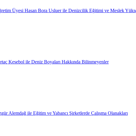
retim Üyesi Hasan Bora Usluer ile Denizcilik Eğitimi ve Meslek Yüks
rtaç Kesebol ile Deniz Boyaları Hakkında Bilinmeyenler
gür Alemdağ ile Eğitim ve Yabancı Şirketlerde Çalışma Olanakları