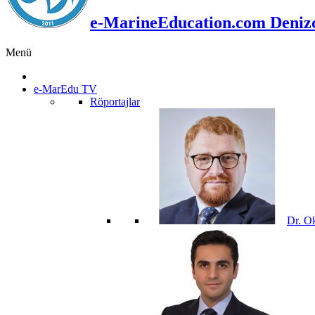
e-MarineEducation.com Denizci
Menü
e-MarEdu TV
Röportajlar
Dr. O