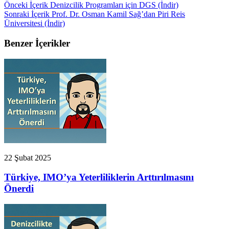
Önceki İçerik
Denizcilik Programları için DGS (İndir)
Sonraki İçerik
Prof. Dr. Osman Kamil Sağ’dan Piri Reis
Üniversitesi (İndir)
Benzer İçerikler
22 Şubat 2025
Türkiye, IMO’ya Yeterliliklerin Arttırılmasını
Önerdi