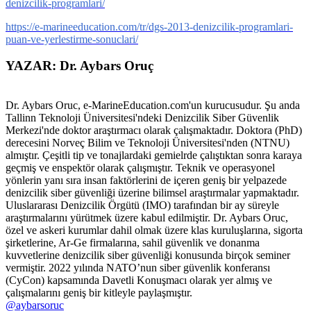
denizcilik-programlari/
https://e-marineeducation.com/tr/dgs-2013-denizcilik-programlari-
puan-ve-yerlestirme-sonuclari/
YAZAR: Dr. Aybars Oruç
Dr. Aybars Oruc, e-MarineEducation.com'un kurucusudur. Şu anda
Tallinn Teknoloji Üniversitesi'ndeki Denizcilik Siber Güvenlik
Merkezi'nde doktor araştırmacı olarak çalışmaktadır. Doktora (PhD)
derecesini Norveç Bilim ve Teknoloji Üniversitesi'nden (NTNU)
almıştır. Çeşitli tip ve tonajlardaki gemielrde çalıştıktan sonra karaya
geçmiş ve enspektör olarak çalışmıştır. Teknik ve operasyonel
yönlerin yanı sıra insan faktörlerini de içeren geniş bir yelpazede
denizcilik siber güvenliği üzerine bilimsel araştırmalar yapmaktadır.
Uluslararası Denizcilik Örgütü (IMO) tarafından bir ay süreyle
araştırmalarını yürütmek üzere kabul edilmiştir. Dr. Aybars Oruc,
özel ve askeri kurumlar dahil olmak üzere klas kuruluşlarına, sigorta
şirketlerine, Ar-Ge firmalarına, sahil güvenlik ve donanma
kuvvetlerine denizcilik siber güvenliği konusunda birçok seminer
vermiştir. 2022 yılında NATO’nun siber güvenlik konferansı
(CyCon) kapsamında Davetli Konuşmacı olarak yer almış ve
çalışmalarını geniş bir kitleyle paylaşmıştır.
@aybarsoruc