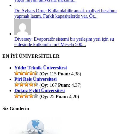
Dr. Aybars Oruç: Kullanılabilir ancak maliyet hesabını
yapmak lazım. Farklı kapasitelerde var. Ör...
Diversey: Evaporatör sistemi bir yerleşim yeri için su
eldesinde kulkanılır mı? Mesela 500...
EN İYİ ÜNİVERSİTELER
Yıldız Teknik Üniversitesi
(
Oy:
115
Puan:
4,38)
Piri Reis Üniversitesi
(
Oy:
167
Puan:
4,37)
Dokuz Eylül Üniversitesi
(
Oy:
25
Puan:
4,20)
Siz Gönderin