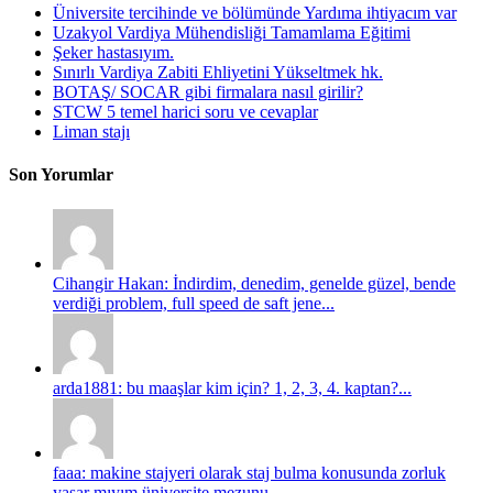
Üniversite tercihinde ve bölümünde Yardıma ihtiyacım var
Uzakyol Vardiya Mühendisliği Tamamlama Eğitimi
Şeker hastasıyım.
Sınırlı Vardiya Zabiti Ehliyetini Yükseltmek hk.
BOTAŞ/ SOCAR gibi firmalara nasıl girilir?
STCW 5 temel harici soru ve cevaplar
Liman stajı
Son Yorumlar
Cihangir Hakan: İndirdim, denedim, genelde güzel, bende
verdiği problem, full speed de saft jene...
arda1881: bu maaşlar kim için? 1, 2, 3, 4. kaptan?...
faaa: makine stajyeri olarak staj bulma konusunda zorluk
yaşar mıyım üniversite mezunu...