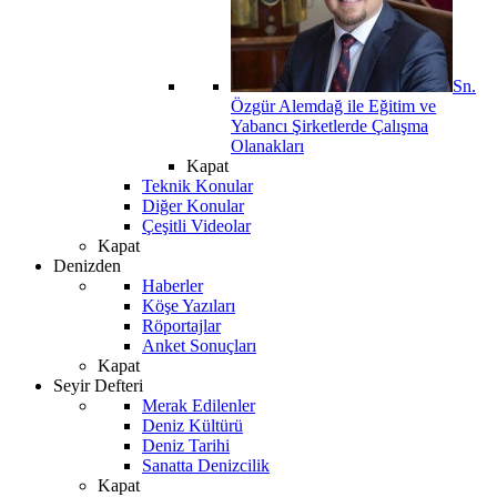
Sn.
Özgür Alemdağ ile Eğitim ve
Yabancı Şirketlerde Çalışma
Olanakları
Kapat
Teknik Konular
Diğer Konular
Çeşitli Videolar
Kapat
Denizden
Haberler
Köşe Yazıları
Röportajlar
Anket Sonuçları
Kapat
Seyir Defteri
Merak Edilenler
Deniz Kültürü
Deniz Tarihi
Sanatta Denizcilik
Kapat