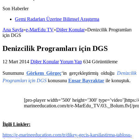
Son Haberler
Gemi Radarları Üzerine Bilimsel Araştırma
Ana Sayfa
»
e-MarEdu TV
»
Diğer Konular
»
Denizcilik Programları
için DGS
Denizcilik Programları için DGS
12 Mart 2014
Diğer Konular
Yorum Yap
634 Görüntüleme
Sunumunu
Görkem Görgeç
‘in gerçekleştirmiş olduğu
Denizcilik
Programları için DGS
konusunu
Ensar Bayraktar
ile konuştuk.
[pro-player width=’500′ height=’300′ type=’video’]https://
marineeducation.com/tr/e-MarEdu_TV/03._Bolum.flv[/pro
İlgili Linkler:
https://e-marineeducation.com/tr/dikey-gecis-karsilastirma-tablosu-