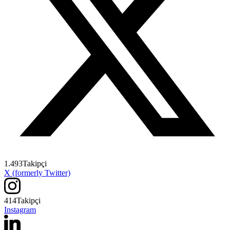
1.493
Takipçi
X (formerly Twitter)
414
Takipçi
Instagram