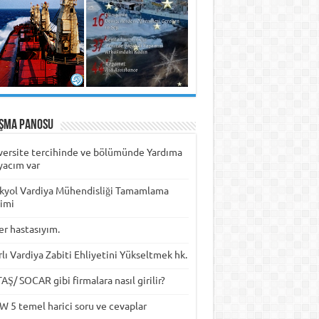
ışma Panosu
versite tercihinde ve bölümünde Yardıma
yacım var
kyol Vardiya Mühendisliği Tamamlama
timi
er hastasıyım.
rlı Vardiya Zabiti Ehliyetini Yükseltmek hk.
Ş/ SOCAR gibi firmalara nasıl girilir?
W 5 temel harici soru ve cevaplar