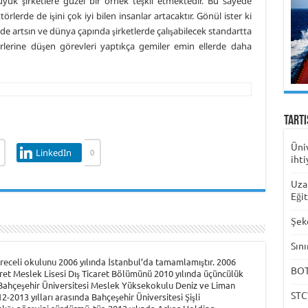
yük şirketlere güzel bir örnek teşkil etmektedir. Bu sayede
örlerde de işini çok iyi bilen insanlar artacaktır. Gönül ister ki
 de artsın ve dünya çapında şirketlerde çalışabilecek standartta
zerlerine düşen görevleri yaptıkça gemiler emin ellerde daha
Tart
Üni
LinkedIn
0
ihti
Uza
Eği
Şek
Sını
eceli okulunu 2006 yılında İstanbul’da tamamlamıştır. 2006
BOTA
aret Meslek Lisesi Dış Ticaret Bölümünü 2010 yılında üçüncülük
 Bahçeşehir Üniversitesi Meslek Yüksekokulu Deniz ve Liman
STC
-2013 yılları arasında Bahçeşehir Üniversitesi Şişli