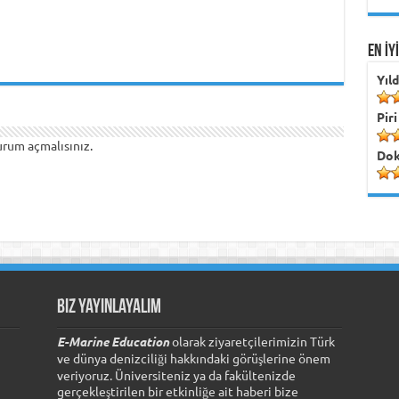
EN İY
Yıl
Piri
urum açmalısınız
.
Dok
Biz Yayınlayalım
E-Marine Education
olarak ziyaretçilerimizin Türk
ve dünya denizciliği hakkındaki görüşlerine önem
veriyoruz. Üniversiteniz ya da fakültenizde
gerçekleştirilen bir etkinliğe ait haberi bize