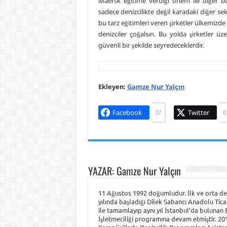
Maersk eğitime verdiği önem ile diğer bü
sadece denizcilikte değil karadaki diğer sekt
bu tarz eğitimleri veren şirketler ülkemizde
denizciler çoğalsın. Bu yolda şirketler ü
güvenli bir şekilde seyredeceklerdir.
Ekleyen:
Gamze Nur Yalçın
Facebook
Twitter
37
0
YAZAR: Gamze Nur Yalçın
11 Ağustos 1992 doğumludur. İlk ve orta der
yılında başladığı Dilek Sabancı Anadolu Tic
ile tamamlayıp aynı yıl İstanbul’da bulunan
İşletmeciliği programına devam etmiştir. 2012