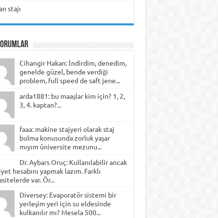
n stajı
Yorumlar
Cihangir Hakan: İndirdim, denedim,
genelde güzel, bende verdiği
problem, full speed de saft jene...
arda1881: bu maaşlar kim için? 1, 2,
3, 4. kaptan?...
faaa: makine stajyeri olarak staj
bulma konusunda zorluk yaşar
mıyım üniversite mezunu...
Dr. Aybars Oruç: Kullanılabilir ancak
yet hesabını yapmak lazım. Farklı
sitelerde var. Ör...
Diversey: Evaporatör sistemi bir
yerleşim yeri için su eldesinde
kulkanılır mı? Mesela 500...