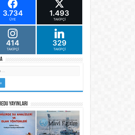
3.734
1.493
ÜYE
TAKIPÇI
414
329
TAKIPÇI
TAKIPÇI
a
Edu Yayınları