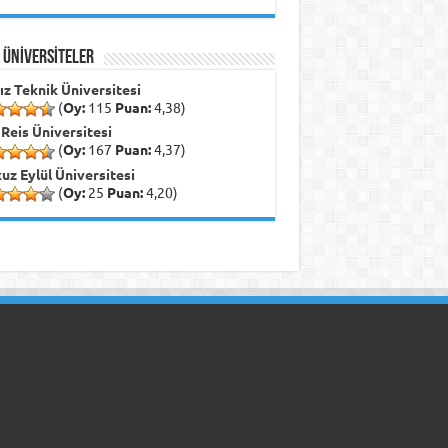
İ ÜNİVERSİTELER
dız Teknik Üniversitesi
(
Oy:
115
Puan:
4,38)
 Reis Üniversitesi
(
Oy:
167
Puan:
4,37)
uz Eylül Üniversitesi
(
Oy:
25
Puan:
4,20)