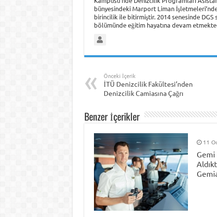
Kampüsü’nde Denizcilik Programları Asistanl
bünyesindeki Marport Liman İşletmeleri’nde
birincilik ile bitirmiştir. 2014 senesinde DG
bölümünde eğitim hayatına devam etmekted
Önceki İçerik
İTÜ Denizcilik Fakültesi’nden
Denizcilik Camiasına Çağrı
Benzer İçerikler
11 O
Gemi 
Aldık
Gemia