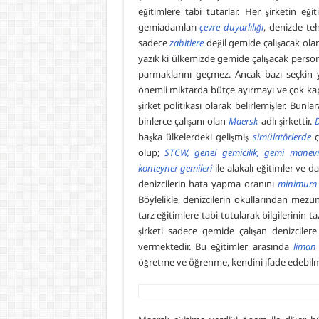
eğitimlere tabi tutarlar. Her şirketin eğit
gemiadamları
çevre duyarlılığı
, denizde te
sadece
zabitlere
değil gemide çalışacak olan
yazık ki ülkemizde gemide çalışacak personel
parmaklarını geçmez. Ancak bazı seçkin y
önemli miktarda bütçe ayırmayı ve çok kap
şirket politikası olarak belirlemişler. B
binlerce çalışanı olan
Maersk
adlı şirkettir.
başka ülkelerdeki gelişmiş
simülatörlerde
ç
olup;
STCW, genel gemicilik, gemi manevr
konteyner gemileri
ile alakalı eğitimler ve 
denizcilerin hata yapma oranını
minimum
Böylelikle, denizcilerin okullarından mezu
tarz eğitimlere tabi tutularak bilgilerinin
şirketi sadece gemide çalışan denizciler
vermektedir. Bu eğitimler arasında
liman 
öğretme ve öğrenme, kendini ifade edebil