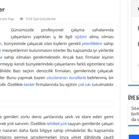
Hukukçu Kapt.
Deniz Ekonomisi
Gemi Kaptanını Ne
Analizleri ve Islah
Üzerine Bilimsel
Üniversitesi
Hasan Bora Usluer
Üniversitesi
Şirketinin
ile 
Gem
Üni
Gündüz Aybay
er
ve Akademik
Zaman Aramalı?
Öğrenci Yorumu
Yöntemleri
Araştırma
ile Denizcilik
Çalışmaya Değer
Öğrenci Yorumu
Hak
Öğ
Belgeseli ve
Yaşam
Eğitimi ve Meslek
Olduğunu Nasıl
Bili
Belgesel Süreci
Yüksekokulları
Anlayabilirsiniz?
rum Yap
510 Görüntüleme
Günümüzde profesyonel çalışma sahalarında
çalışanların yaptıkları iş ile ilgili
eğitimi
almış olması
r
, bünyesinde çalışacak olan kişilerin gerekli
yeterliliklere
sahip
ı
meziyetlerinin bulunmasını isterler. Bu kapsamda iyi yerlerde
Karadeniz Teknik
Girne Amerikan
şe
sahip olmaları gerekmektedir. Ancak bazı firmalar kişinin
Üniversitesi
Üniversitesi
örmeyip kendi bünyelerindeki çalışanlarını farklı eğitimlere tabi
Öğrenci Yorumu
Öğrenci Yorumu
Öğ
âhildir. Bazı seçkin denizcilik firmaları, gemilerinde çalışacak
irler. Bunu yapmak bazen
uluslararası kurallarla
belirlenmiş bir
ilir. Özellikle
tanker
firmalarında bu eğitim
çok sıkı
tutulmalıdır
Üye &
Sit
birl
sa gemileri zorlu deniz şartlarında sevk ve idare eden gemi
da s
ek yok sanırım. Özellikle
tehlikeli yük
taşıyan gemilerde çalışan
e nazaran daha fazla bilgiye sahip olmalıdırlar. Bu kapsamda
amlarını gemiye göndermeden önce şirket dâhilinde çeşitli