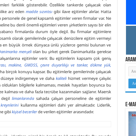
imleri farklılık gösterebilir. Özellikle tankerde çalışacak olan
hlike arz eden
madde sızıntısı
gibi ilave eğitimler alırlar. Hatta
 personele de genel kapsamlı eğitimler veren firmalar var. Ne
ine bu denli önemli eğitimleri veren şirketlerin sayısı bir elin
abancı firmalarda durum öyle değil. Bu firmalar eğitimlere
samlı olarak gemilerinde çalışacak denizcilere eğitim vermeyi
unlara en büyük örnek dünyaca ünlü yüzlerce gemisi bulunan ve
Danimarka menşeli
olan bu şirket gerek Danimarka’da gerekse
alışanlarına eğitimler verir. Bu eğitimlerin kapsamı çok geniş
Aram
ası, makine, GMDSS, çevre duyarlılığı ve tanker, dökme yük,
daha birçok konuyu kapsar. Bu eğitimlerle gemilerinde çalışacak
düzeye indirgemeye ve daha
kaliteli
hizmet vermeye çalışılır.
n oldukları bilgilerle kalmaması, meslek hayatları boyunca bu
 taze kalması ve daha fazla tecrübe kazanmaları sağlanır. Maersk
e değil
limanlarında
sahada çalışan personeline de eğitimler
e-Mar
kreynlerini
kullanma eğitimleri dahi yer almaktadır. Liderlik,
me gibi
kişisel beceriler
de verilen eğitimler arasındadır.