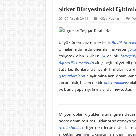
Şirket Bünyesindeki Eğitiml
09 Aralık 2013
Köşe Yazıları
Yo
büyük önem arz etmektedir.
Büyük firmala
olmalarını daha da önemlisi herkesten
farkl
çalışacak olan kişilerin
iyi
de bir
özgeçmi
öğrencilik hayatında
aldığı eğitimi yeterli g
tutarlar. Bunlara denizcilik firmaları da d
gemiadamlarının
eğitimine ayrı önem ver
zorunluluk, bazen de bir
şirket politikası
olab
ve bunu yapan iyi firmalar da mevcuttur.
Milyon dolarlık yükler altına giren deva
adamlarının sorumluluklarını anlatmaya ger
gemiadamları
diğer gemilerdeki denizciler
şirketler gemiye çıkaracakları gemi ad