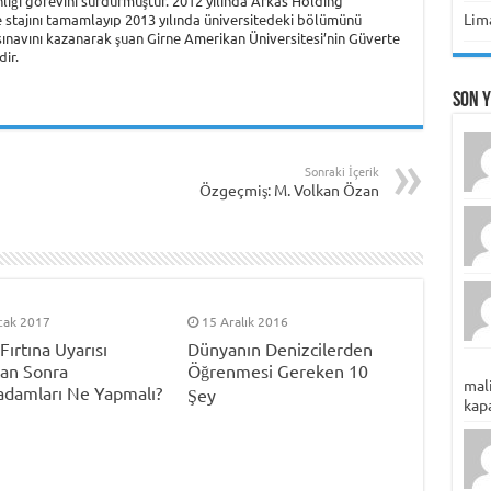
ığı görevini sürdürmüştür. 2012 yılında Arkas Holding
Lima
 stajını tamamlayıp 2013 yılında üniversitedeki bölümünü
S sınavını kazanarak şuan Girne Amerikan Üniversitesi’nin Güverte
ir.
Son 
Sonraki İçerik
Özgeçmiş: M. Volkan Özan
cak 2017
15 Aralık 2016
Fırtına Uyarısı
Dünyanın Denizcilerden
tan Sonra
Öğrenmesi Gereken 10
mali
damları Ne Yapmalı?
Şey
kapa