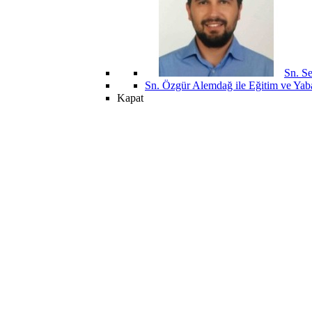
Sn. Se
Sn. Özgür Alemdağ ile Eğitim ve Yaba
Kapat