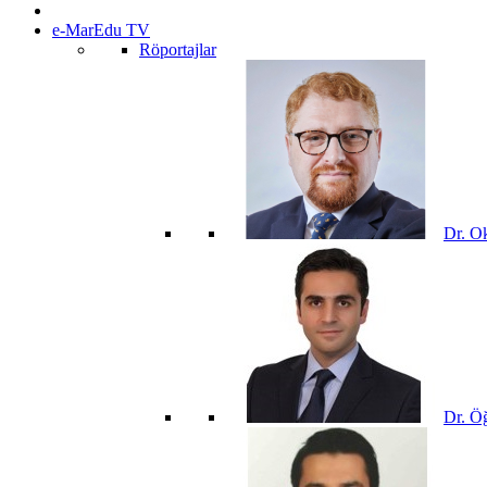
e-MarEdu TV
Röportajlar
Dr. O
Dr. Öğ