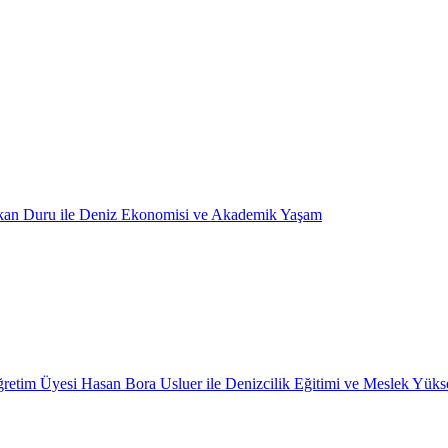
kan Duru ile Deniz Ekonomisi ve Akademik Yaşam
retim Üyesi Hasan Bora Usluer ile Denizcilik Eğitimi ve Meslek Yüks