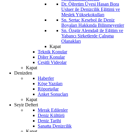
Dr. Öğretim Üyesi Hasan Bora
Usluer ile Denizcilik Eğitimi ve
Meslek Yüksekokulları
Sn. Sertaç Kesebol ile Deniz
Boyaları Hakkında Bilinmeyenler
Sn. Özgür Alemdağ ile Eğitim ve
Yabancı Şirketlerde Çalışma
Olanakları
Kapat
Teknik Konular
Diğer Konular
Çeşitli Videolar
Kapat
Denizden
Haberler
Köşe Yazıları
Röportajlar
Anket Sonuçları
Kapat
Seyir Defteri
Merak Edilenler
Deniz Kültürü
Deniz Tarihi
Sanatta Denizcilik
Kapat