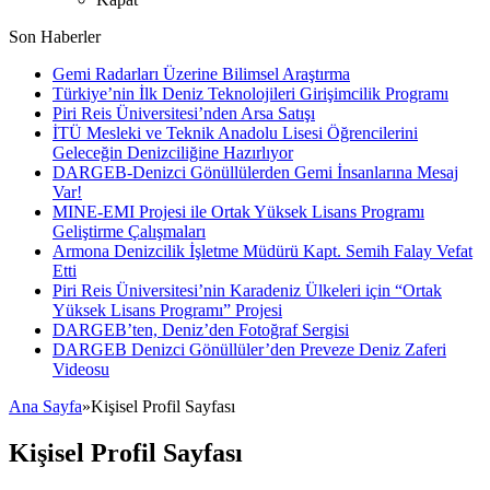
Son Haberler
Gemi Radarları Üzerine Bilimsel Araştırma
Türkiye’nin İlk Deniz Teknolojileri Girişimcilik Programı
Piri Reis Üniversitesi’nden Arsa Satışı
İTÜ Mesleki ve Teknik Anadolu Lisesi Öğrencilerini
Geleceğin Denizciliğine Hazırlıyor
DARGEB-Denizci Gönüllülerden Gemi İnsanlarına Mesaj
Var!
MINE-EMI Projesi ile Ortak Yüksek Lisans Programı
Geliştirme Çalışmaları
Armona Denizcilik İşletme Müdürü Kapt. Semih Falay Vefat
Etti
Piri Reis Üniversitesi’nin Karadeniz Ülkeleri için “Ortak
Yüksek Lisans Programı” Projesi
DARGEB’ten, Deniz’den Fotoğraf Sergisi
DARGEB Denizci Gönüllüler’den Preveze Deniz Zaferi
Videosu
Ana Sayfa
»
Kişisel Profil Sayfası
Kişisel Profil Sayfası