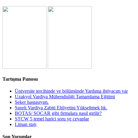
Tartışma Panosu
Üniversite tercihinde ve bölümünde Yardıma ihtiyacım var
Uzakyol Vardiya Mühendisliği Tamamlama Eğitimi
Şeker hastasıyım.
Sınırlı Vardiya Zabiti Ehliyetini Yükseltmek hk.
BOTAŞ/ SOCAR gibi firmalara nasıl girilir?
STCW 5 temel harici soru ve cevaplar
Liman stajı
Son Yorumlar