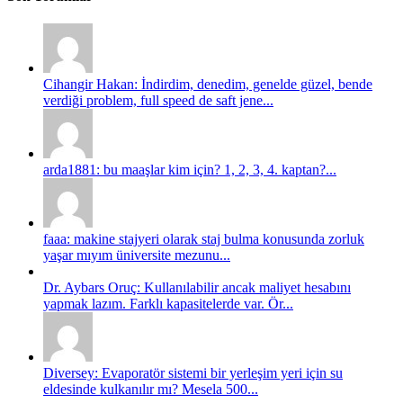
Cihangir Hakan: İndirdim, denedim, genelde güzel, bende
verdiği problem, full speed de saft jene...
arda1881: bu maaşlar kim için? 1, 2, 3, 4. kaptan?...
faaa: makine stajyeri olarak staj bulma konusunda zorluk
yaşar mıyım üniversite mezunu...
Dr. Aybars Oruç: Kullanılabilir ancak maliyet hesabını
yapmak lazım. Farklı kapasitelerde var. Ör...
Diversey: Evaporatör sistemi bir yerleşim yeri için su
eldesinde kulkanılır mı? Mesela 500...