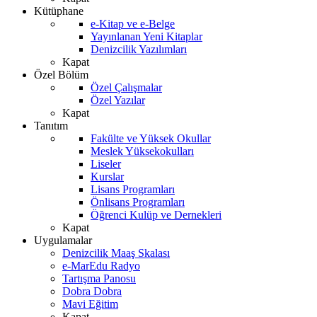
Kütüphane
e-Kitap ve e-Belge
Yayınlanan Yeni Kitaplar
Denizcilik Yazılımları
Kapat
Özel Bölüm
Özel Çalışmalar
Özel Yazılar
Kapat
Tanıtım
Fakülte ve Yüksek Okullar
Meslek Yüksekokulları
Liseler
Kurslar
Lisans Programları
Önlisans Programları
Öğrenci Kulüp ve Dernekleri
Kapat
Uygulamalar
Denizcilik Maaş Skalası
e-MarEdu Radyo
Tartışma Panosu
Dobra Dobra
Mavi Eğitim
Kapat