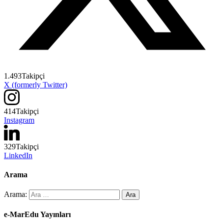
1.493
Takipçi
X (formerly Twitter)
414
Takipçi
Instagram
329
Takipçi
LinkedIn
Arama
Arama:
e-MarEdu Yayınları