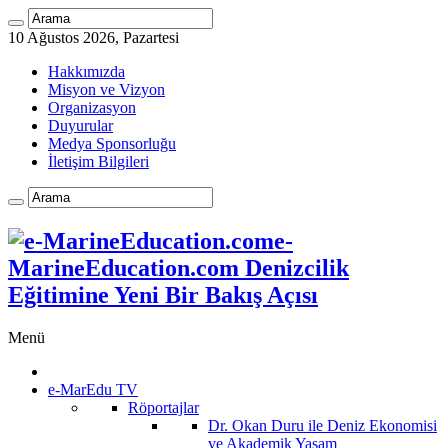
10 Ağustos 2026, Pazartesi
Hakkımızda
Misyon ve Vizyon
Organizasyon
Duyurular
Medya Sponsorluğu
İletişim Bilgileri
e-
MarineEducation.com Denizcilik
Eğitimine Yeni Bir Bakış Açısı
Menü
e-MarEdu TV
Röportajlar
Dr. Okan Duru ile Deniz Ekonomisi
ve Akademik Yaşam