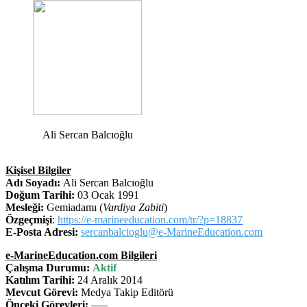
Ali Sercan Balcıoğlu
Kişisel Bilgiler
Adı Soyadı:
Ali Sercan Balcıoğlu
Doğum Tarihi:
03 Ocak 1991
Mesleği:
Gemiadamı (
Vardiya Zabiti
)
Özgeçmişi
:
https://e-marineeducation.com/tr/?p=18837
E-Posta Adresi:
sercanbalcioglu@e-MarineEducation.com
e-MarineEducation.com Bilgileri
Çalışma Durumu:
Aktif
Katılım Tarihi:
24 Aralık 2014
Mevcut Görevi:
Medya Takip Editörü
Önceki Görevleri:
–––