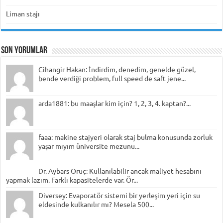
Liman stajı
Son Yorumlar
Cihangir Hakan: İndirdim, denedim, genelde güzel,
bende verdiği problem, full speed de saft jene...
arda1881: bu maaşlar kim için? 1, 2, 3, 4. kaptan?...
faaa: makine stajyeri olarak staj bulma konusunda zorluk
yaşar mıyım üniversite mezunu...
Dr. Aybars Oruç: Kullanılabilir ancak maliyet hesabını
yapmak lazım. Farklı kapasitelerde var. Ör...
Diversey: Evaporatör sistemi bir yerleşim yeri için su
eldesinde kulkanılır mı? Mesela 500...