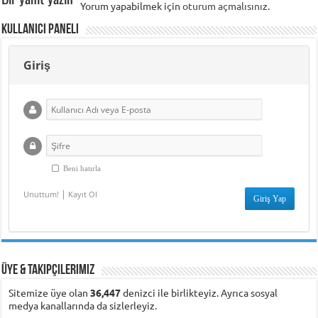
Yorum yapabilmek için
oturum açmalısınız
.
Kullanıcı Paneli
Giriş
Beni hatırla
|
Unuttum!
Kayıt Ol
Üye & Takipçilerimiz
Sitemize üye olan
36,447
denizci ile birlikteyiz. Ayrıca sosyal
medya kanallarında da sizlerleyiz.