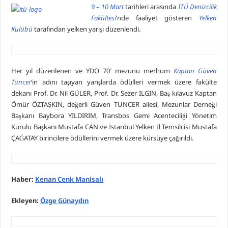
9 – 10 Mart
tarihleri arasında
İTÜ Denizcilik
Fakültesi
‘nde faaliyet gösteren
Yelken
Kulübü
tarafından yelken yarışı düzenlendi.
Her yıl düzenlenen ve YDO 70′ mezunu merhum
Kaptan Güven
Tuncer
‘in adını taşıyan yarışlarda ödülleri vermek üzere fakülte
dekanı Prof. Dr. Nil GÜLER, Prof. Dr. Sezer ILGIN, Baş kılavuz Kaptan
Ömür ÖZTAŞKIN, değerli Güven TUNCER ailesi, Mezunlar Derneği
Başkanı Baybora YILDIRIM, Transbos Gemi Acenteciliği Yönetim
Kurulu Başkanı Mustafa CAN ve İstanbul Yelken İl Temsilcisi Mustafa
ÇAĞATAY birincilere ödüllerini vermek üzere kürsüye çağırıldı.
Haber:
Kenan Cenk Manisal
ı
Ekleyen:
Özge Günaydın