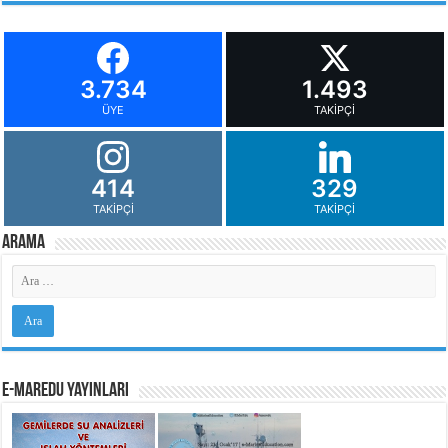
3.734
1.493
ÜYE
TAKIPÇI
414
329
TAKIPÇI
TAKIPÇI
Arama
e-MarEdu Yayınları