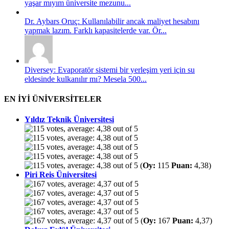
yaşar mıyım üniversite mezunu...
Dr. Aybars Oruç: Kullanılabilir ancak maliyet hesabını
yapmak lazım. Farklı kapasitelerde var. Ör...
Diversey: Evaporatör sistemi bir yerleşim yeri için su
eldesinde kulkanılır mı? Mesela 500...
EN İYİ ÜNİVERSİTELER
Yıldız Teknik Üniversitesi
(
Oy:
115
Puan:
4,38)
Piri Reis Üniversitesi
(
Oy:
167
Puan:
4,37)