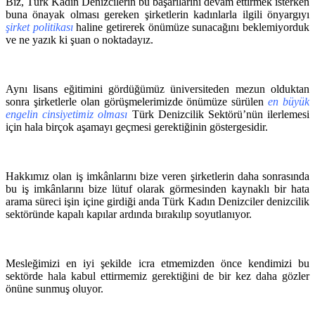
Biz, Türk Kadın Denizcilerin bu başarılarını devam ettirmek isterken
buna önayak olması gereken şirketlerin kadınlarla ilgili önyargıyı
şirket politikası
haline getirerek önümüze sunacağını beklemiyorduk
ve ne yazık ki şuan o noktadayız.
Aynı lisans eğitimini gördüğümüz üniversiteden mezun olduktan
sonra şirketlerle olan görüşmelerimizde önümüze sürülen
en büyük
engelin cinsiyetimiz olması
Türk Denizcilik Sektörü’nün ilerlemesi
için hala birçok aşamayı geçmesi gerektiğinin göstergesidir.
Hakkımız olan iş imkânlarını bize veren şirketlerin daha sonrasında
bu iş imkânlarını bize lütuf olarak görmesinden kaynaklı bir hata
arama süreci işin içine girdiği anda Türk Kadın Denizciler denizcilik
sektöründe kapalı kapılar ardında bırakılıp soyutlanıyor.
Mesleğimizi en iyi şekilde icra etmemizden önce kendimizi bu
sektörde hala kabul ettirmemiz gerektiğini de bir kez daha gözler
önüne sunmuş oluyor.