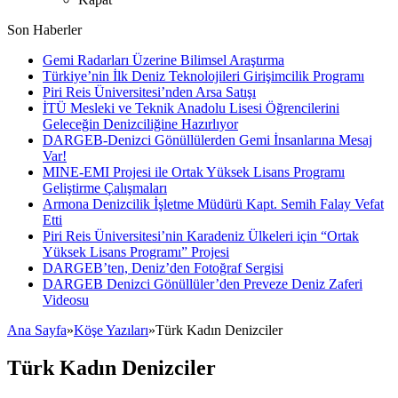
Son Haberler
Gemi Radarları Üzerine Bilimsel Araştırma
Türkiye’nin İlk Deniz Teknolojileri Girişimcilik Programı
Piri Reis Üniversitesi’nden Arsa Satışı
İTÜ Mesleki ve Teknik Anadolu Lisesi Öğrencilerini
Geleceğin Denizciliğine Hazırlıyor
DARGEB-Denizci Gönüllülerden Gemi İnsanlarına Mesaj
Var!
MINE-EMI Projesi ile Ortak Yüksek Lisans Programı
Geliştirme Çalışmaları
Armona Denizcilik İşletme Müdürü Kapt. Semih Falay Vefat
Etti
Piri Reis Üniversitesi’nin Karadeniz Ülkeleri için “Ortak
Yüksek Lisans Programı” Projesi
DARGEB’ten, Deniz’den Fotoğraf Sergisi
DARGEB Denizci Gönüllüler’den Preveze Deniz Zaferi
Videosu
Ana Sayfa
»
Köşe Yazıları
»
Türk Kadın Denizciler
Türk Kadın Denizciler