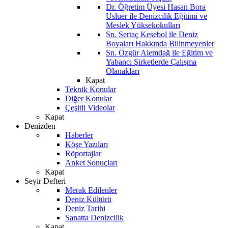
Dr. Öğretim Üyesi Hasan Bora
Usluer ile Denizcilik Eğitimi ve
Meslek Yüksekokulları
Sn. Sertaç Kesebol ile Deniz
Boyaları Hakkında Bilinmeyenler
Sn. Özgür Alemdağ ile Eğitim ve
Yabancı Şirketlerde Çalışma
Olanakları
Kapat
Teknik Konular
Diğer Konular
Çeşitli Videolar
Kapat
Denizden
Haberler
Köşe Yazıları
Röportajlar
Anket Sonuçları
Kapat
Seyir Defteri
Merak Edilenler
Deniz Kültürü
Deniz Tarihi
Sanatta Denizcilik
Kapat