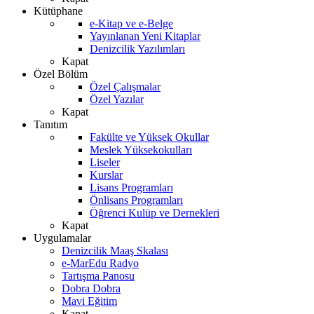
Kütüphane
e-Kitap ve e-Belge
Yayınlanan Yeni Kitaplar
Denizcilik Yazılımları
Kapat
Özel Bölüm
Özel Çalışmalar
Özel Yazılar
Kapat
Tanıtım
Fakülte ve Yüksek Okullar
Meslek Yüksekokulları
Liseler
Kurslar
Lisans Programları
Önlisans Programları
Öğrenci Kulüp ve Dernekleri
Kapat
Uygulamalar
Denizcilik Maaş Skalası
e-MarEdu Radyo
Tartışma Panosu
Dobra Dobra
Mavi Eğitim
Kapat