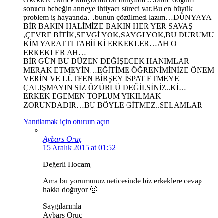
sonucu bebeğin anneye ihtiyacı süreci var.Bu en büyük
problem iş hayatında…bunun çözülmesi lazım…DÜNYAYA
BİR BAKIN HALİMİZE BAKIN HER YER SAVAŞ
,ÇEVRE BİTİK,SEVGİ YOK,SAYGI YOK,BU DURUMU
KİM YARATTI TABİİ Kİ ERKEKLER…AH O
ERKEKLER AH…
BİR GÜN BU DÜZEN DEĞİŞECEK HANIMLAR
MERAK ETMEYİN…EĞİTİME ÖĞRENİMİNİZE ÖNEM
VERİN VE LÜTFEN BİRŞEY İSPAT ETMEYE
ÇALIŞMAYIN SİZ ÖZÜRLÜ DEĞİLSİNİZ..Kİ…
ERKEK EGEMEN TOPLUM YIKILMAK
ZORUNDADIR…BU BÖYLE GİTMEZ..SELAMLAR
Yanıtlamak için oturum açın
Aybars Oruç
15 Aralık 2015 at 01:52
Değerli Hocam,
Ama bu yorumunuz neticesinde biz erkeklere cevap
hakkı doğuyor 🙂
Saygılarımla
Aybars Oruç