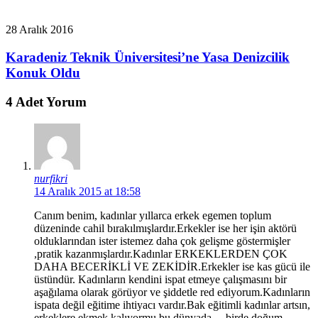
28 Aralık 2016
Karadeniz Teknik Üniversitesi’ne Yasa Denizcilik
Konuk Oldu
4 Adet Yorum
nurfikri
14 Aralık 2015 at 18:58
Canım benim, kadınlar yıllarca erkek egemen toplum
düzeninde cahil bırakılmışlardır.Erkekler ise her işin aktörü
olduklarından ister istemez daha çok gelişme göstermişler
,pratik kazanmışlardır.Kadınlar ERKEKLERDEN ÇOK
DAHA BECERİKLİ VE ZEKİDİR.Erkekler ise kas gücü ile
üstündür. Kadınların kendini ispat etmeye çalışmasını bir
aşağılama olarak görüyor ve şiddetle red ediyorum.Kadınların
ispata değil eğitime ihtiyacı vardır.Bak eğitimli kadınlar artsın,
erkeklere ekmek kalıyormu bu dünyada …birde doğum