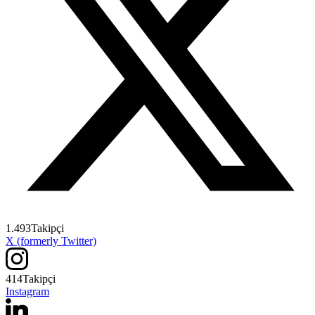
1.493
Takipçi
X (formerly Twitter)
414
Takipçi
Instagram