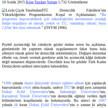
10 Aralık 2015
Köşe Yazıları
Yorum
1,732 Görüntüleme
İTÜ Denizcilik Fakültesi’nin
Yükseköğretim Programlarının Koşul ve Açıklamaları; “
Bu
programa başvurabilmek için yükseköğretim kurumunun aradığı
bütün koşullara ek olarak; erkek ve T.C. vatandaşı olmak; boyu
1,65m’den kısa olmamak.
” (ÖSYM 1996)
Pozitif ayrımcılığı bir cümleyle gözler önüne seren bu açıklama,
günümüzde bir yaptırım olarak uygulanmıyor fakat bunu hala
zihniyet olarak gören bir denizcilik sektöründeyiz. Değişen durumlar
elbette var, örnek vermek gerekirse artık bu ayrımcılık kâğıt üstünde
değil tamamen düşüncelerde. Öncelikle kısa bir şekilde Türk Kadın
Denizcilerin tarihsel sürecinden bahsedelim.
“
1996
yılında
lisans düzeyinde denizci eğitimi
almak
için yapılacak
başvurularda
erkek
olma koşulu, sadece
İTÜ
’de değil aynı zamanda
Dokuz Eylül Üniversitesi
’nin,
Yakındoğu Üniversitesi
’nin,
Karadeniz Teknik Üniversitesi
’nin denizcilik eğitimi verilen ilgili
bölümlerinin koşullarında da bulunuyordu. Bu süreci de
1997
yılında
ilk
kıran
Dokuz Eylül Üniversitesi
’nin o zaman ki adıyla