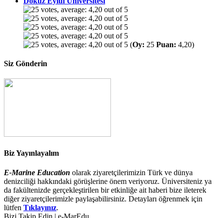
Dokuz Eylül Üniversitesi
(
Oy:
25
Puan:
4,20)
Siz Gönderin
Biz Yayınlayalım
E-Marine Education
olarak ziyaretçilerimizin Türk ve dünya
denizciliği hakkındaki görüşlerine önem veriyoruz. Üniversiteniz ya
da fakültenizde gerçekleştirilen bir etkinliğe ait haberi bize ileterek
diğer ziyaretçilerimizle paylaşabilirsiniz. Detayları öğrenmek için
lütfen
Tıklayınız
.
Bizi Takip Edin | e-MarEdu