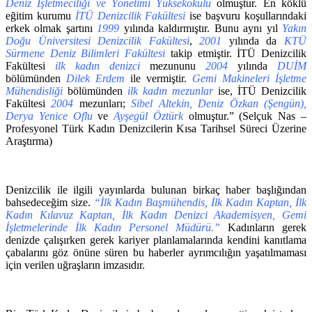
Deniz İşletmeciliği ve Yönetimi Yüksekokulu
olmuştur. En köklü
eğitim kurumu
İTÜ Denizcilik Fakültesi
ise başvuru koşullarındaki
erkek olmak şartını
1999
yılında kaldırmıştır. Bunu aynı yıl
Yakın
Doğu Üniversitesi Denizcilik Fakültesi
,
2001
yılında da
KTÜ
Sürmene Deniz Bilimleri Fakültesi
takip etmiştir. İTÜ Denizcilik
Fakültesi
ilk kadın denizci
mezununu
2004
yılında
DUİM
bölümünden
Dilek Erdem
ile vermiştir.
Gemi Makineleri İşletme
Mühendisliği
bölümünden
ilk kadın mezunlar
ise, İTÜ Denizcilik
Fakültesi
2004
mezunları;
Sibel Altekin, Deniz Özkan (Şengün),
Derya Yenice Oflu
ve
Ayşegül Öztürk
olmuştur.” (Selçuk Nas –
Profesyonel Türk Kadın Denizcilerin Kısa Tarihsel Süreci Üzerine
Araştırma)
Denizcilik ile ilgili yayınlarda bulunan birkaç haber başlığından
bahsedeceğim size.
“İlk Kadın Başmühendis, İlk Kadın Kaptan, İlk
Kadın Kılavuz Kaptan, İlk Kadın Denizci Akademisyen, Gemi
İşletmelerinde İlk Kadın Personel Müdürü.”
Kadınların gerek
denizde çalışırken gerek kariyer planlamalarında kendini kanıtlama
çabalarını göz önüne süren bu haberler ayrımcılığın yaşatılmaması
için verilen uğraşların imzasıdır.