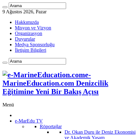
9 Ağustos 2026, Pazar
Hakkımızda
Misyon ve Vizyon
Organizasyon
Duyurular
Medya Sponsorluğu
İletişim Bilgileri
e-
MarineEducation.com Denizcilik
Eğitimine Yeni Bir Bakış Açısı
Menü
e-MarEdu TV
Röportajlar
Dr. Okan Duru ile Deniz Ekonomisi
ve Akademik Yaşam