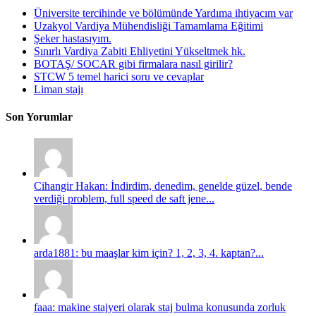
Üniversite tercihinde ve bölümünde Yardıma ihtiyacım var
Uzakyol Vardiya Mühendisliği Tamamlama Eğitimi
Şeker hastasıyım.
Sınırlı Vardiya Zabiti Ehliyetini Yükseltmek hk.
BOTAŞ/ SOCAR gibi firmalara nasıl girilir?
STCW 5 temel harici soru ve cevaplar
Liman stajı
Son Yorumlar
Cihangir Hakan: İndirdim, denedim, genelde güzel, bende
verdiği problem, full speed de saft jene...
arda1881: bu maaşlar kim için? 1, 2, 3, 4. kaptan?...
faaa: makine stajyeri olarak staj bulma konusunda zorluk