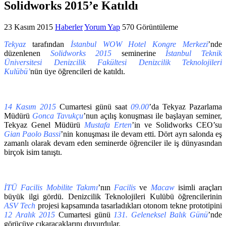
Solidworks 2015’e Katıldı
23 Kasım 2015
Haberler
Yorum Yap
570 Görüntüleme
Tekyaz
tarafından
İstanbul WOW Hotel Kongre Merkezi
’nde
düzenlenen
Solidworks 2015
seminerine
İstanbul Teknik
Üniversitesi Denizcilik Fakültesi Denizcilik Teknolojileri
Kulübü’
nün üye öğrencileri de katıldı.
14 Kasım 2015
Cumartesi günü saat
09.00
’da Tekyaz Pazarlama
Müdürü
Gonca Tavukçu
’nun açılış konuşması ile başlayan seminer,
Tekyaz Genel Müdürü
Mustafa Erten
’in ve Solidworks CEO’su
Gian Paolo Bassi
’nin konuşması ile devam etti. Dört ayrı salonda eş
zamanlı olarak devam eden seminerde öğrenciler ile iş dünyasından
birçok isim tanıştı.
İTÜ Facilis Mobilite Takımı
’nın
Facilis
ve
Macaw
isimli araçları
büyük ilgi gördü. Denizcilik Teknolojileri Kulübü öğrencilerinin
ASV Tech
projesi kapsamında tasarladıkları otonom tekne prototipini
12 Aralık 2015
Cumartesi günü
131. Geleneksel Balık Günü
’nde
görücüye çıkaracaklarını duyurdular.