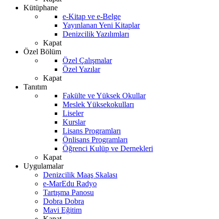
Kütüphane
e-Kitap ve e-Belge
Yayınlanan Yeni Kitaplar
Denizcilik Yazılımları
Kapat
Özel Bölüm
Özel Çalışmalar
Özel Yazılar
Kapat
Tanıtım
Fakülte ve Yüksek Okullar
Meslek Yüksekokulları
Liseler
Kurslar
Lisans Programları
Önlisans Programları
Öğrenci Kulüp ve Dernekleri
Kapat
Uygulamalar
Denizcilik Maaş Skalası
e-MarEdu Radyo
Tartışma Panosu
Dobra Dobra
Mavi Eğitim
Kapat