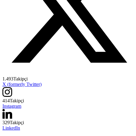
1.493
Takipçi
X (formerly Twitter)
414
Takipçi
Instagram
329
Takipçi
LinkedIn