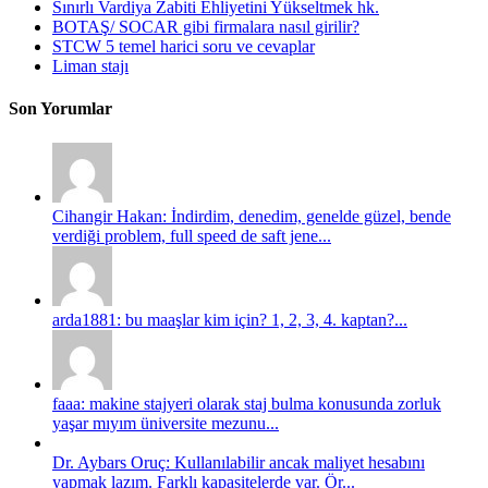
Sınırlı Vardiya Zabiti Ehliyetini Yükseltmek hk.
BOTAŞ/ SOCAR gibi firmalara nasıl girilir?
STCW 5 temel harici soru ve cevaplar
Liman stajı
Son Yorumlar
Cihangir Hakan: İndirdim, denedim, genelde güzel, bende
verdiği problem, full speed de saft jene...
arda1881: bu maaşlar kim için? 1, 2, 3, 4. kaptan?...
faaa: makine stajyeri olarak staj bulma konusunda zorluk
yaşar mıyım üniversite mezunu...
Dr. Aybars Oruç: Kullanılabilir ancak maliyet hesabını
yapmak lazım. Farklı kapasitelerde var. Ör...