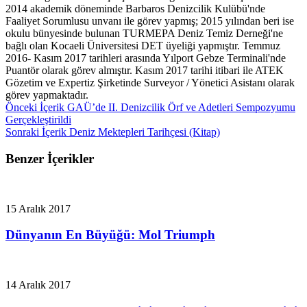
2014 akademik döneminde Barbaros Denizcilik Kulübü'nde
Faaliyet Sorumlusu unvanı ile görev yapmış; 2015 yılından beri ise
okulu bünyesinde bulunan TURMEPA Deniz Temiz Derneği'ne
bağlı olan Kocaeli Üniversitesi DET üyeliği yapmıştır. Temmuz
2016- Kasım 2017 tarihleri arasında Yılport Gebze Terminali'nde
Puantör olarak görev almıştır. Kasım 2017 tarihi itibari ile ATEK
Gözetim ve Expertiz Şirketinde Surveyor / Yönetici Asistanı olarak
görev yapmaktadır.
Önceki İçerik
GAÜ’de II. Denizcilik Örf ve Adetleri Sempozyumu
Gerçekleştirildi
Sonraki İçerik
Deniz Mektepleri Tarihçesi (Kitap)
Benzer İçerikler
15 Aralık 2017
Dünyanın En Büyüğü: Mol Triumph
14 Aralık 2017