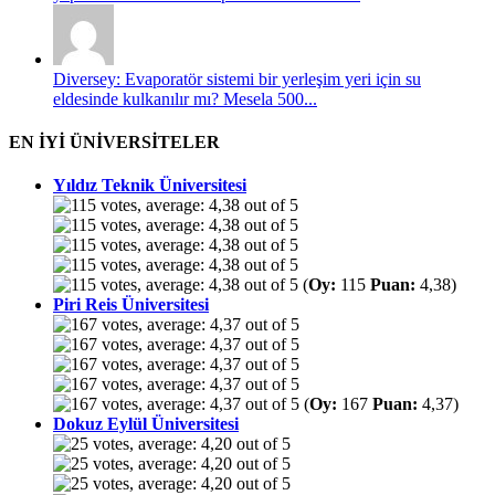
Diversey: Evaporatör sistemi bir yerleşim yeri için su
eldesinde kulkanılır mı? Mesela 500...
EN İYİ ÜNİVERSİTELER
Yıldız Teknik Üniversitesi
(
Oy:
115
Puan:
4,38)
Piri Reis Üniversitesi
(
Oy:
167
Puan:
4,37)
Dokuz Eylül Üniversitesi