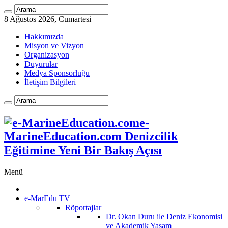
8 Ağustos 2026, Cumartesi
Hakkımızda
Misyon ve Vizyon
Organizasyon
Duyurular
Medya Sponsorluğu
İletişim Bilgileri
e-
MarineEducation.com Denizcilik
Eğitimine Yeni Bir Bakış Açısı
Menü
e-MarEdu TV
Röportajlar
Dr. Okan Duru ile Deniz Ekonomisi
ve Akademik Yaşam