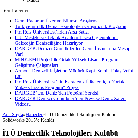
Son Haberler
Gemi Radarları Üzerine Bilimsel Araştırma
Türkiye’nin İlk Deniz Teknolojileri Girişimcilik Programı
Piri Reis Üniversitesi’nden Arsa Satışı
İTÜ Mesleki ve Teknik Anadolu Lisesi Öğrencilerini
Geleceğin Denizciliğine Hazırlıyor
DARGEB-Denizci Gönüllülerden Gemi İnsanlarına Mesaj
Var!
MINE-EMI Projesi ile Ortak Yüksek Lisans Programı
Geliştirme Çalışmaları
Armona Denizcilik İşletme Müdürü Kapt. Semih Falay Vefat
Etti
Piri Reis Üniversitesi’nin Karadeniz Ülkeleri için “Ortak
Yüksek Lisans Programı” Projesi
DARGEB’ten, Deniz’den Fotoğraf Sergisi
DARGEB Denizci Gönüllüler’den Preveze Deniz Zaferi
Videosu
Ana Sayfa
»
Haberler
»
İTÜ Denizcilik Teknolojileri Kulübü
Solidworks 2015’e Katıldı
İTÜ Denizcilik Teknolojileri Kulübü