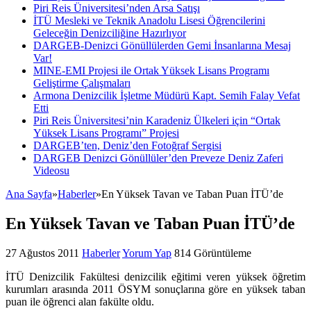
Piri Reis Üniversitesi’nden Arsa Satışı
İTÜ Mesleki ve Teknik Anadolu Lisesi Öğrencilerini
Geleceğin Denizciliğine Hazırlıyor
DARGEB-Denizci Gönüllülerden Gemi İnsanlarına Mesaj
Var!
MINE-EMI Projesi ile Ortak Yüksek Lisans Programı
Geliştirme Çalışmaları
Armona Denizcilik İşletme Müdürü Kapt. Semih Falay Vefat
Etti
Piri Reis Üniversitesi’nin Karadeniz Ülkeleri için “Ortak
Yüksek Lisans Programı” Projesi
DARGEB’ten, Deniz’den Fotoğraf Sergisi
DARGEB Denizci Gönüllüler’den Preveze Deniz Zaferi
Videosu
Ana Sayfa
»
Haberler
»
En Yüksek Tavan ve Taban Puan İTÜ’de
En Yüksek Tavan ve Taban Puan İTÜ’de
27 Ağustos 2011
Haberler
Yorum Yap
814 Görüntüleme
İTÜ Denizcilik Fakültesi denizcilik eğitimi veren yüksek öğretim
kurumları arasında 2011 ÖSYM sonuçlarına göre en yüksek taban
puan ile öğrenci alan fakülte oldu.