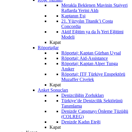
Merakla Beklenen Mavinin Stajyeri
Raflarda Yerini Aldı
Kaptanın Eşi
21. Yüzyılın Titanik’i Costa
Concordia
Aktif Eğitim ya da İş Yeri Eğitimi
Modeli
Kapat
Röportajlar
Röportaj: Kaptan Gürhan Uysal
Röportaj: Aid-Assistance
Röportaj: Kaptan Alper Tunga
Anıker
Röportaj: ITF Türkiye Enspektörü
Muzaffer Civelek
Kapat
Anket Sonuçları
Denizciliğin Zorlukları
Türkiye’de Denizcilik Sektörünü
Tanımlama
Denizde Çatışmayı Önleme Tüzüğü
(COLREG)
Denizde Kadın Eteği
Kapat