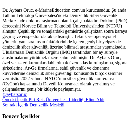
Dr. Aybars Oruc, e-MarineEducation.com'un kurucusudur. Şu anda
Tallinn Teknoloji Üniversitesi'ndeki Denizcilik Siber Güvenlik
Merkezi'nde doktor araştırmacı olarak çalışmaktadır. Doktora (PhD)
derecesini Norveç Bilim ve Teknoloji Üniversitesi'nden (NTNU)
almıştır. Çeşitli tip ve tonajlardaki gemielrde çalıştıktan sonra karaya
geçmiş ve enspektör olarak çalışmıştır. Teknik ve operasyonel
yönlerin yanı sıra insan faktörlerini de içeren geniş bir yelpazede
denizcilik siber güvenliği üzerine bilimsel araştırmalar yapmaktadır.
Uluslararası Denizcilik Örgütü (IMO) tarafından bir ay süreyle
araştırmalarını yürütmek üzere kabul edilmiştir. Dr. Aybars Oruc,
özel ve askeri kurumlar dahil olmak üzere klas kuruluşlarına, sigorta
şirketlerine, Ar-Ge firmalarına, sahil güvenlik ve donanma
kuvvetlerine denizcilik siber güvenliği konusunda birçok seminer
vermiştir. 2022 yılında NATO’nun siber güvenlik konferansı
(CyCon) kapsamında Davetli Konuşmacı olarak yer almış ve
çalışmalarını geniş bir kitleyle paylaşmıştır.
@aybarsoruc
Önceki İçerik
Piri Reis Üniversitesi Liderliği Eline Aldı
Sonraki İçerik
Denizcilik Mesleği
Benzer İçerikler