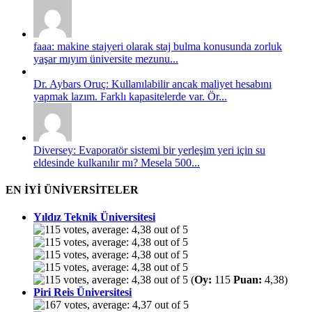
faaa: makine stajyeri olarak staj bulma konusunda zorluk
yaşar mıyım üniversite mezunu...
Dr. Aybars Oruç: Kullanılabilir ancak maliyet hesabını
yapmak lazım. Farklı kapasitelerde var. Ör...
Diversey: Evaporatör sistemi bir yerleşim yeri için su
eldesinde kulkanılır mı? Mesela 500...
EN İYİ ÜNİVERSİTELER
Yıldız Teknik Üniversitesi
(
Oy:
115
Puan:
4,38)
Piri Reis Üniversitesi