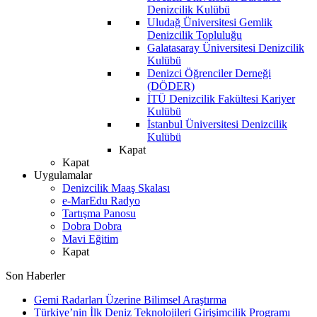
Denizcilik Kulübü
Uludağ Üniversitesi Gemlik
Denizcilik Topluluğu
Galatasaray Üniversitesi Denizcilik
Kulübü
Denizci Öğrenciler Derneği
(DÖDER)
İTÜ Denizcilik Fakültesi Kariyer
Kulübü
İstanbul Üniversitesi Denizcilik
Kulübü
Kapat
Kapat
Uygulamalar
Denizcilik Maaş Skalası
e-MarEdu Radyo
Tartışma Panosu
Dobra Dobra
Mavi Eğitim
Kapat
Son Haberler
Gemi Radarları Üzerine Bilimsel Araştırma
Türkiye’nin İlk Deniz Teknolojileri Girişimcilik Programı