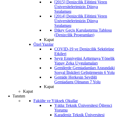
[2015] Denizcilik Eğitimi Veren
Üniversitelerimizin Dünya
Sıralaması
[2014] Denizcilik Eğitimi Veren
Üniversitelerimizin Dünya
Sıralaması
Dikey Geçiş Karşılaştırma Tablosu
(Denizcilik Programları)
Kapat
Özel Yazılar
COVID-19 ve Denizcilik Sektörüne
Etkileri
Seyir Emniyetini Arttırmaya Yönelik
Yapay Zeka Uygulamaları
Gemilerde Gemiadamları Arasındaki
Sosyal İlişkileri Geliştirmenin 6 Yolu
Gemide Herkesin Sevdiği
Gemiadamı Olmanın 7 Yolu
Kapat
Kapat
Tanıtım
Fakülte ve Yüksek Okullar
Yıldız Teknik Üniversitesi Öğrenci
Yorumu
Karadeniz Teknik Üniversitesi