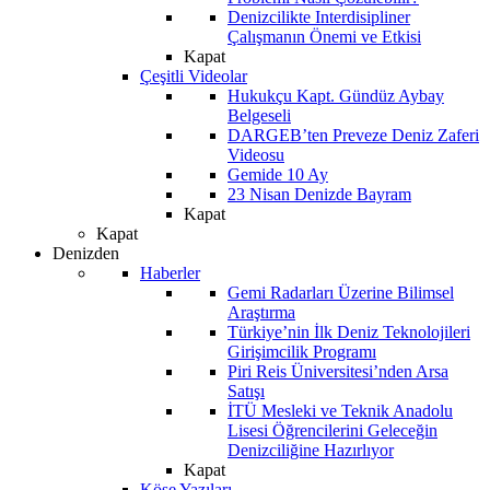
Denizcilikte Interdisipliner
Çalışmanın Önemi ve Etkisi
Kapat
Çeşitli Videolar
Hukukçu Kapt. Gündüz Aybay
Belgeseli
DARGEB’ten Preveze Deniz Zaferi
Videosu
Gemide 10 Ay
23 Nisan Denizde Bayram
Kapat
Kapat
Denizden
Haberler
Gemi Radarları Üzerine Bilimsel
Araştırma
Türkiye’nin İlk Deniz Teknolojileri
Girişimcilik Programı
Piri Reis Üniversitesi’nden Arsa
Satışı
İTÜ Mesleki ve Teknik Anadolu
Lisesi Öğrencilerini Geleceğin
Denizciliğine Hazırlıyor
Kapat
Köşe Yazıları