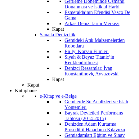
Gerileme Döneminde Osmanlı
Donanması ve İstiklal Harbi
Esmeralda’nın Efendisi Vasco De
Gama
Arkas Deniz Tarihi Merkezi
Kapat
Sanatta Denizcilik
Gemideki Atık Malzemelerden
Robotlara
En İyi Korsan Filmleri
Siyah & Beyaz Titanic’in
Renklendirilmesi
Denizci Ressamlar: İvan
Konstantinoviç Ayvazovski
Kapat
Kapat
Kütüphane
e-Kitap ve e-Belge
Gemilerde Su Analizleri ve Islah
Yöntemleri
Bayrak Devletleri Performans
Tablosu (2014-2015)
Denizden Adam Kurtarma
Prosedürü Hazırlama Kılavuzu
Gemiadamları Eğitim ve Sınav