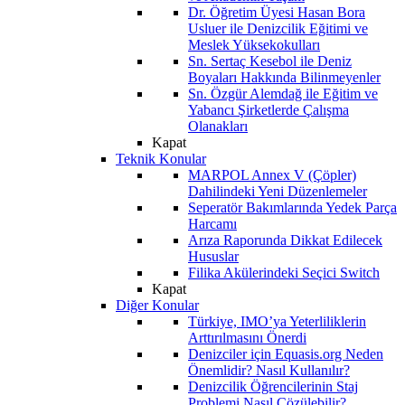
Dr. Öğretim Üyesi Hasan Bora
Usluer ile Denizcilik Eğitimi ve
Meslek Yüksekokulları
Sn. Sertaç Kesebol ile Deniz
Boyaları Hakkında Bilinmeyenler
Sn. Özgür Alemdağ ile Eğitim ve
Yabancı Şirketlerde Çalışma
Olanakları
Kapat
Teknik Konular
MARPOL Annex V (Çöpler)
Dahilindeki Yeni Düzenlemeler
Seperatör Bakımlarında Yedek Parça
Harcamı
Arıza Raporunda Dikkat Edilecek
Hususlar
Filika Akülerindeki Seçici Switch
Kapat
Diğer Konular
Türkiye, IMO’ya Yeterliliklerin
Arttırılmasını Önerdi
Denizciler için Equasis.org Neden
Önemlidir? Nasıl Kullanılır?
Denizcilik Öğrencilerinin Staj
Problemi Nasıl Çözülebilir?