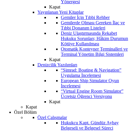
Yönergesi
Kapat
Yayınlanan Yeni Kitaplar
Gemiler İçin Tıbbi Rehber
Gemilerde Olması Gereken İlaç ve
Tıbbi Donanım Listeleri
Deniz Ulaştırmasında Rekabet
Hukuku Sorunları; Hâkim Durumun
Kötüye Kullanılması
Otomatik Konteyner Terminalleri ve
Terminal Yönetim Bilgi Sistemleri
Kapat
Denizcilik Yazılımları
“Simrad: Boating & Navigation”
Uygulama İncelemesi
European Ship Simulator Oyun
İncelemesi
“Virtual Engine Room Simulator”
Ücretsiz Öğrenci Versiyonu
Kapat
Kapat
Özel Bölüm
Özel Çalışmalar
Hukukçu Kapt. Gündüz Aybay
Belgeseli ve Belgesel Süreci