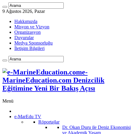
9 Ağustos 2026, Pazar
Hakkımızda
Misyon ve Vizyon
Organizasyon
Duyurular
Medya Sponsorluğu
İletişim Bilgileri
e-
MarineEducation.com Denizcilik
Eğitimine Yeni Bir Bakış Açısı
Menü
e-MarEdu TV
Röportajlar
Dr. Okan Duru ile Deniz Ekonomisi
ve Akademik Yaşam