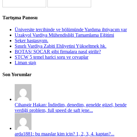
Tartışma Panosu
Üniversite tercihinde ve bölümünde Yardıma ihtiyacım var
Uzakyol Vardiya Mühendisliği Tamamlama Eğitimi
Şeker hastasıyım.
Sınırlı Vardiya Zabiti Ehliyetini Yükseltmek hk.
BOTAŞ/ SOCAR gibi firmalara nasıl girilir?
STCW 5 temel harici soru ve cevaplar
Liman stajı
Son Yorumlar
Cihangir Hakan: İndirdim, denedim, genelde güzel, bende
verdiği problem, full speed de saft jene...
arda1881: bu maaşlar kim için? 1, 2, 3, 4. kaptan?...