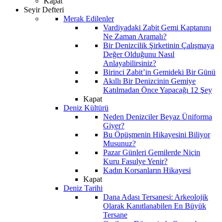
Kapat
Seyir Defteri
Merak Edilenler
Vardiyadaki Zabit Gemi Kaptanını
Ne Zaman Aramalı?
Bir Denizcilik Şirketinin Çalışmaya
Değer Olduğunu Nasıl
Anlayabilirsiniz?
Birinci Zabit’in Gemideki Bir Günü
Akıllı Bir Denizcinin Gemiye
Katılmadan Önce Yapacağı 12 Şey
Kapat
Deniz Kültürü
Neden Denizciler Beyaz Üniforma
Giyer?
Bu Öpüşmenin Hikayesini Biliyor
Musunuz?
Pazar Günleri Gemilerde Niçin
Kuru Fasulye Yenir?
Kadın Korsanların Hikayesi
Kapat
Deniz Tarihi
Dana Adası Tersanesi: Arkeolojik
Olarak Kanıtlanabilen En Büyük
Tersane