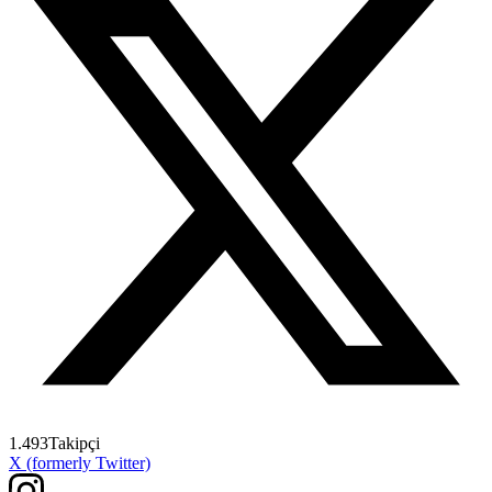
1.493
Takipçi
X (formerly Twitter)