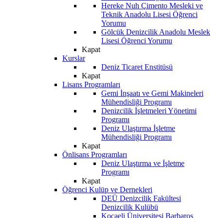
Hereke Nuh Çimento Mesleki ve
Teknik Anadolu Lisesi Öğrenci
Yorumu
Gölcük Denizcilik Anadolu Meslek
Lisesi Öğrenci Yorumu
Kapat
Kurslar
Deniz Ticaret Enstitüsü
Kapat
Lisans Programları
Gemi İnşaatı ve Gemi Makineleri
Mühendisliği Programı
Denizcilik İşletmeleri Yönetimi
Programı
Deniz Ulaştırma İşletme
Mühendisliği Programı
Kapat
Önlisans Programları
Deniz Ulaştırma ve İşletme
Programı
Kapat
Öğrenci Kulüp ve Dernekleri
DEÜ Denizcilik Fakültesi
Denizcilik Kulübü
Kocaeli Üniversitesi Barbaros