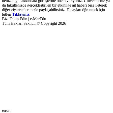
denizciliği hakkındaki görüşlerine önem veriyoruz. Üniversiteniz ya
da fakültenizde gerçekleştirilen bir etkinliğe ait haberi bize ileterek
diğer ziyaretçilerimizle paylaşabilirsiniz. Detayları öğrenmek için
lütfen
Tıklayınız
.
Bizi Takip Edin | e-MarEdu
Tüm Hakları Saklıdır © Copyright 2026
error: