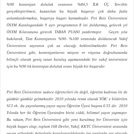
%90 kontenjan doluluk oranının %84,5 İLK ÜÇ Tercihle
gerçekleştirilmesi, kazanılan bu büyük başarıyı çok daha fazla
anlamlandırmakta; başarıya başarı katmaktadır. Piri Reis Üniversitesi
ÖSYM Katalogundaki 9 ayrı programının 8 ini doldurmuş, gelecek yıl
ÖSYM Kılavuzuna girecek TABAN PUANI yazdırmıştır. Geçen yıla
bakılarak, Tüm Kontenjanını %90- %100 oranında dolduracak Vakıf
Üniversitesi sayısının çok az olacağı beklenilmektedir. Piri Reis
Üniversitesi gibi, kontenjanlarını misyon ve vizyonu doğrultusunda
bilinçli olarak geniş tutan kuruluş aşamasındaki bir vakıf üniversitesi
için bu %90 lık kontenjan doluluk oranı büyük bir başarıdır.
Piri Reis Üniversitesi sadece öğrencileri ile değil, öğretim kadrosu ile de
gümbür gümbür gelmektedir. 2010 yılında resmi olarak YÖK’ e bildirilen
SCI vb.. da yayınlanmış yayın sayısı Öğretim Üyesi başına 0.55 dir. 2010
Yılında her iki Öğretim Üyesinden birisi ciddi, bilimsel yayın yapmıştır.
Bu rakam, Piri Reis Üniversitesi gibi yeni kurulmuş bir Üniversite için
büyük başarı olup, toplam 168 Devlet, Vakıf, KKTC Üniversitesi arasında
geçen yıllardaki değerlerle karşılaştırıldığında üst sıralarda yer alacağı