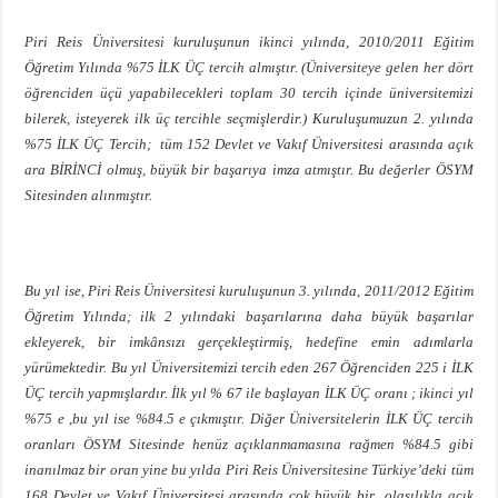
Piri Reis Üniversitesi kuruluşunun ikinci yılında, 2010/2011 Eğitim
Öğretim Yılında %75 İLK ÜÇ tercih almıştır. (Üniversiteye gelen her dört
öğrenciden üçü yapabilecekleri toplam 30 tercih içinde üniversitemizi
bilerek, isteyerek ilk üç tercihle seçmişlerdir.) Kuruluşumuzun 2. yılında
%75 İLK ÜÇ Tercih; tüm 152 Devlet ve Vakıf Üniversitesi arasında açık
ara BİRİNCİ olmuş, büyük bir başarıya imza atmıştır. Bu değerler ÖSYM
Sitesinden alınmıştır.
Bu yıl ise, Piri Reis Üniversitesi kuruluşunun 3. yılında, 2011/2012 Eğitim
Öğretim Yılında; ilk 2 yılındaki başarılarına daha büyük başarılar
ekleyerek, bir imkânsızı gerçekleştirmiş, hedefine emin adımlarla
yürümektedir. Bu yıl Üniversitemizi tercih eden 267 Öğrenciden 225 i İLK
ÜÇ tercih yapmışlardır. İlk yıl % 67 ile başlayan İLK ÜÇ oranı ; ikinci yıl
%75 e ,bu yıl ise %84.5 e çıkmıştır. Diğer Üniversitelerin İLK ÜÇ tercih
oranları ÖSYM Sitesinde henüz açıklanmamasına rağmen %84.5 gibi
inanılmaz bir oran yine bu yılda Piri Reis Üniversitesine Türkiye’deki tüm
168 Devlet ve Vakıf Üniversitesi arasında çok büyük bir olasılıkla açık