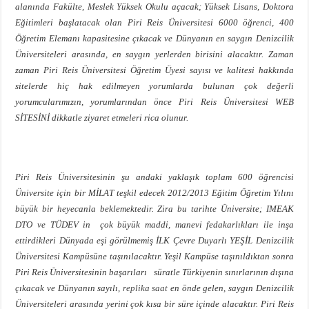
alanında Fakülte, Meslek Yüksek Okulu açacak; Yüksek Lisans, Doktora
Eğitimleri başlatacak olan Piri Reis Üniversitesi 6000 öğrenci, 400
Öğretim Elemanı kapasitesine çıkacak ve Dünyanın en saygın Denizcilik
Üniversiteleri arasında, en saygın yerlerden birisini alacaktır. Zaman
zaman Piri Reis Üniversitesi Öğretim Üyesi sayısı ve kalitesi hakkında
sitelerde hiç hak edilmeyen yorumlarda bulunan çok değerli
yorumcularımızın, yorumlarından önce Piri Reis Üniversitesi WEB
SİTESİNİ dikkatle ziyaret etmeleri rica olunur.
Piri Reis Üniversitesinin şu andaki yaklaşık toplam 600 öğrencisi
Üniversite için bir MİLAT teşkil edecek 2012/2013 Eğitim Öğretim Yılını
büyük bir heyecanla beklemektedir. Zira bu tarihte Üniversite; IMEAK
DTO ve TÜDEV in çok büyük maddi, manevi fedakarlıkları ile inşa
ettirdikleri Dünyada eşi görülmemiş İLK Çevre Duyarlı YEŞİL Denizcilik
Üniversitesi Kampüsüne taşınılacaktır. Yeşil Kampüse taşınıldıktan sonra
Piri Reis Üniversitesinin başarıları süratle Türkiyenin sınırlarının dışına
çıkacak ve Dünyanın sayılı,
replika saat
en önde gelen, saygın Denizcilik
Üniversiteleri arasında yerini çok kısa bir süre içinde alacaktır. Piri Reis