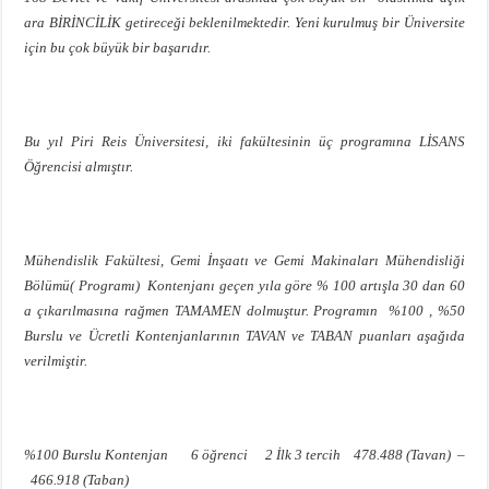
ara BİRİNCİLİK getireceği beklenilmektedir. Yeni kurulmuş bir Üniversite
için bu çok büyük bir başarıdır.
Bu yıl Piri Reis Üniversitesi, iki fakültesinin üç programına LİSANS
Öğrencisi almıştır.
Mühendislik Fakültesi, Gemi İnşaatı ve Gemi Makinaları Mühendisliği
Bölümü( Programı) Kontenjanı geçen yıla göre % 100 artışla 30 dan 60
a çıkarılmasına rağmen TAMAMEN dolmuştur. Programın %100 , %50
Burslu ve Ücretli Kontenjanlarının TAVAN ve TABAN puanları aşağıda
verilmiştir.
%100 Burslu Kontenjan 6 öğrenci 2 İlk 3 tercih 478.488 (Tavan) –
466.918 (Taban)