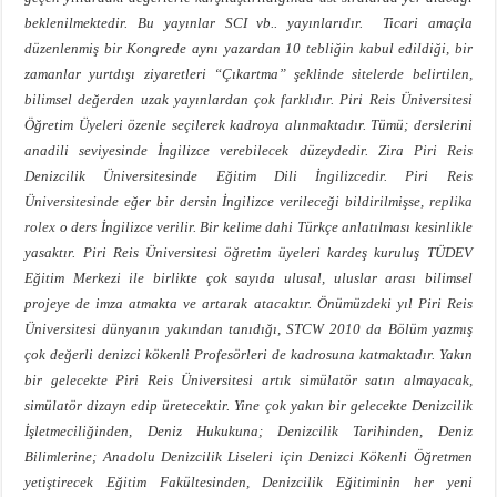
beklenilmektedir. Bu yayınlar SCI vb.. yayınlarıdır. Ticari amaçla
düzenlenmiş bir Kongrede aynı yazardan 10 tebliğin kabul edildiği, bir
zamanlar yurtdışı ziyaretleri “Çıkartma” şeklinde sitelerde belirtilen,
bilimsel değerden uzak yayınlardan çok farklıdır. Piri Reis Üniversitesi
Öğretim Üyeleri özenle seçilerek kadroya alınmaktadır. Tümü; derslerini
anadili seviyesinde İngilizce verebilecek düzeydedir. Zira Piri Reis
Denizcilik Üniversitesinde Eğitim Dili İngilizcedir. Piri Reis
Üniversitesinde eğer bir dersin İngilizce verileceği bildirilmişse,
replika
rolex
o ders İngilizce verilir. Bir kelime dahi Türkçe anlatılması kesinlikle
yasaktır. Piri Reis Üniversitesi öğretim üyeleri kardeş kuruluş TÜDEV
Eğitim Merkezi ile birlikte çok sayıda ulusal, uluslar arası bilimsel
projeye de imza atmakta ve artarak atacaktır. Önümüzdeki yıl Piri Reis
Üniversitesi dünyanın yakından tanıdığı, STCW 2010 da Bölüm yazmış
çok değerli denizci kökenli Profesörleri de kadrosuna katmaktadır. Yakın
bir gelecekte Piri Reis Üniversitesi artık simülatör satın almayacak,
simülatör dizayn edip üretecektir. Yine çok yakın bir gelecekte Denizcilik
İşletmeciliğinden, Deniz Hukukuna; Denizcilik Tarihinden, Deniz
Bilimlerine; Anadolu Denizcilik Liseleri için Denizci Kökenli Öğretmen
yetiştirecek Eğitim Fakültesinden, Denizcilik Eğitiminin her yeni