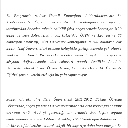
Bu Programda sadece Ücretli Kontenjanı doldurulamamıştır. 84
Kontenjana 51 Öğrenci yerleşmiştir. Bu kontenjanın dolmayacağı
tarafımızdan önceden tahmin edildiği (zira geçen senede kontenjan %20
daha az iken dolmamıştı) , çok kolaylıkla ÖSYM ye 120 yerine 80
kontenjan bildirilip, tüm Üniversite kontenjanını %100 dolduran çok
nadir Vakıf Üniversiteleri arasına kolaylıkla girilip, basında çok olumlu
yankı alınabilinirdi. Piri Reis Üniversitesi yukarıda açıklanan vizyon ve
misyonu doğrultusunda, tüm mütevazi puanlı, özellikle Anadolu
Denizcilik Meslek Lisesi Öğrencilerine, her türlü Denizcilik Üniversite
Eğitimi şansını verebilmek için bu yola sapmamıştır.
Sonuç olarak; Piri Reis Üniversitesi 2011/2012 Eğitim Öğretim
Döneminde, geçen yıl Vakıf Üniversitelerinde ortalama kontenjan doluluk
oranının %40 -%50 yi geçmediği bir ortamda 300 kişilik toplam
kontenjanının 267 sini doldurarak yaklaşık %90 kontenjan doluluk oranı
ile bir vakıf üniversitesi olarak, büyük bir başarıya daha imza atmıştır. Bu