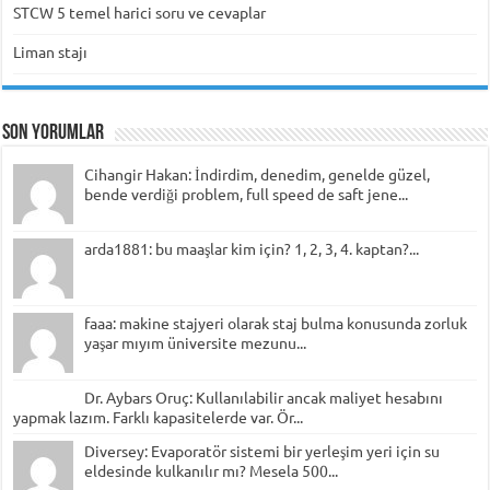
STCW 5 temel harici soru ve cevaplar
Liman stajı
Son Yorumlar
Cihangir Hakan: İndirdim, denedim, genelde güzel,
bende verdiği problem, full speed de saft jene...
arda1881: bu maaşlar kim için? 1, 2, 3, 4. kaptan?...
faaa: makine stajyeri olarak staj bulma konusunda zorluk
yaşar mıyım üniversite mezunu...
Dr. Aybars Oruç: Kullanılabilir ancak maliyet hesabını
yapmak lazım. Farklı kapasitelerde var. Ör...
Diversey: Evaporatör sistemi bir yerleşim yeri için su
eldesinde kulkanılır mı? Mesela 500...