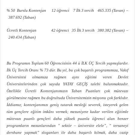
% 50 Burslu Kontenjan 12 öğrenci 7 İlk 3 tercih 465.335 (Tavan) –
387.692 (Taban)
Ücretli Kontenjan 42 öğrenci 35 İlk 3 tercih 380.382 (Tavan) –
240.434 (Taban)
Bu Programın Toplam 60 Öğrencisinin 44 ü İLK ÜÇ Tercih yapmışlardır.
İlk Üç Tercih Oranı % 73 dür. Bu yıl, bu çok başarılı programımıza, Vakıf
Üniversitesi olmamıza rağmen aynı eğitimi veren Devlet
Üniversitelerinden çok sayıda YATAY GEÇİŞ talebi bulunmaktadır.
Özellikle Ücretli Kontenjanımızın Taban Puanları çok mütevazı
görülmesine rağmen bu doğrultuda Üniversitemizin misyonu çok farklıdır.
İddiamız; kontenjanımızı geniş tutarak mesleği severek, isteyerek gelen
tüm gençlere eğitim imkânı vermek; mezuniyete kadar verilen eğitimle
mütevazı puanlı gençleri daha yüksek puanla öğrenci alan benzer
programların mezunlarından “ sektör – üniversite elele”, “ tersaneyi
dershane yapmak” sloganları ile daha başarılı kılmak, daha cazip