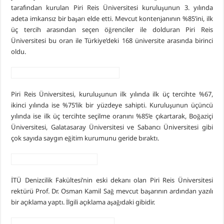
tarafından kurulan Piri Reis Üniversitesi kuruluşunun 3. yılında
adeta imkansız bir başarı elde etti. Mevcut kontenjanının %85’ini, ilk
üç tercih arasından seçen öğrenciler ile dolduran Piri Reis
Üniversitesi bu oran ile Türkiye’deki 168 üniversite arasında birinci
oldu.
Piri Reis Üniversitesi, kuruluşunun ilk yılında ilk üç tercihte %67,
ikinci yılında ise %75’lik bir yüzdeye sahipti. Kuruluşunun üçüncü
yılında ise ilk üç tercihte seçilme oranını %85’e çıkartarak, Boğaziçi
Üniversitesi, Galatasaray Üniversitesi ve Sabancı Üniversitesi gibi
çok sayıda saygın eğitim kurumunu geride bıraktı.
İTÜ Denizcilik Fakültesi’nin eski dekanı olan Piri Reis Üniversitesi
rektürü Prof. Dr. Osman Kamil Sağ mevcut başarının ardından yazılı
bir açıklama yaptı. İlgili açıklama aşağıdaki gibidir.