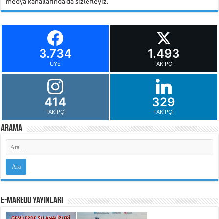
medya kanallarında da sizlerleyiz.
3.734
1.493
ÜYE
TAKIPÇI
414
329
TAKIPÇI
TAKIPÇI
Arama
e-MarEdu Yayınları