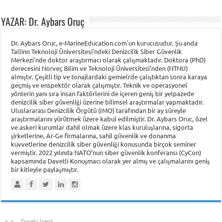
YAZAR: Dr. Aybars Oruç
Dr. Aybars Oruc, e-MarineEducation.com'un kurucusudur. Şu anda
Tallinn Teknoloji Üniversitesi'ndeki Denizcilik Siber Güvenlik
Merkezi'nde doktor araştırmacı olarak çalışmaktadır. Doktora (PhD)
derecesini Norveç Bilim ve Teknoloji Üniversitesi'nden (NTNU)
almıştır. Çeşitli tip ve tonajlardaki gemielrde çalıştıktan sonra karaya
geçmiş ve enspektör olarak çalışmıştır. Teknik ve operasyonel
yönlerin yanı sıra insan faktörlerini de içeren geniş bir yelpazede
denizcilik siber güvenliği üzerine bilimsel araştırmalar yapmaktadır.
Uluslararası Denizcilik Örgütü (IMO) tarafından bir ay süreyle
araştırmalarını yürütmek üzere kabul edilmiştir. Dr. Aybars Oruc, özel
ve askeri kurumlar dahil olmak üzere klas kuruluşlarına, sigorta
şirketlerine, Ar-Ge firmalarına, sahil güvenlik ve donanma
kuvvetlerine denizcilik siber güvenliği konusunda birçok seminer
vermiştir. 2022 yılında NATO’nun siber güvenlik konferansı (CyCon)
kapsamında Davetli Konuşmacı olarak yer almış ve çalışmalarını geniş
bir kitleyle paylaşmıştır.
Önceki İçerik