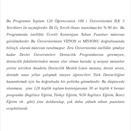
Bu Programın Toplam 120 Öğrencisinin 108 i Üniversitemizi İLK 3
Tercihleri ile seçmişlerdir. İlk Üç Tercih Oranı inanılmaz bir % 90 dır. Bu
Programında özellikle Ücretli Kontenjanı Taban Puanları mütevazı
görülmektedir. Bu Üniversitemizin VİZYON ve MİSYONU doğrultusunda
bilinçli olarak mütevazı tutulmuştur. Zira Üniversitemiz özellikle şimdiye
kadar Devlet Üniversiteleri Denizcilik Programlarına giremeyen,
denizcilik fakültelerinden mezun olur olmaz karada iş arayan mezunlar
yerine tercihen Anadolu Denizcilik Meslek Lisesi mezunu, denizi seven,
denizde uzun yıllar çalışmak isteyen öğrencileri Türk Denizciliğine
kazandırmak için bu doğrultuda bir politika gütmektedir. Bu düşüncede
olunmasa, yine 120 kişilik toplam kontenjanımız 30 ar kişilik 4 benzer
programla (İngilizce Eğitim, Türkçe Eğitim, %50 İngilizce Eğitim, İkinci
Eğitim vb.. gibi) yine doldurulup, çok daha yüksek taban puanlara
erişebilinirdi.