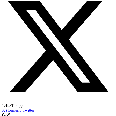
1.493
Takipçi
X (formerly Twitter)