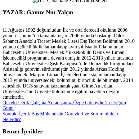
YAZAR: Gamze Nur Yalçın
11 Ağustos 1992 doğumludur. İlk ve orta dereceli okulunu 2006
yılında İstanbul’da tamamlamıştır. 2006 yılında başladığı Dilek
Sabancı Anadolu Ticaret Meslek Lisesi Dış Ticaret Bölümünü 2010
yılında üçüncülük ile tamamlayıp aynı yıl İstanbul’da bulunan
Bahçeşehir Üniversitesi Meslek Yüksekokulu Deniz ve Liman
İşletmeciliği programına devam etmiştir. 2012-2013 yılları arasında
Bahçeşehir Üniversitesi Şişli Kampüsü’nde Denizcilik Programları
Asistanlığı görevini sürdürmüştür. 2012 yılında Arkas Holding
bünyesindeki Marport Liman İşletmeleri’nde stajını tamamlayıp
2013 yılında üniversitedeki bölümünü birincilik ile bitirmiştir. 2014
senesinde DGS sınavını kazanarak şuan Girne Amerikan
Üniversitesi’nin Güverte bölümünde eğitim hayatına devam
etmektedir.
Önceki İçerik
Çalışma Arkadaşımız Özge Günaydın’ın Doğum
Günü
Sonraki İçerik
Baş Mühendisin Görevleri ve Sorumlulukları
Nelerdir?
Benzer İçerikler