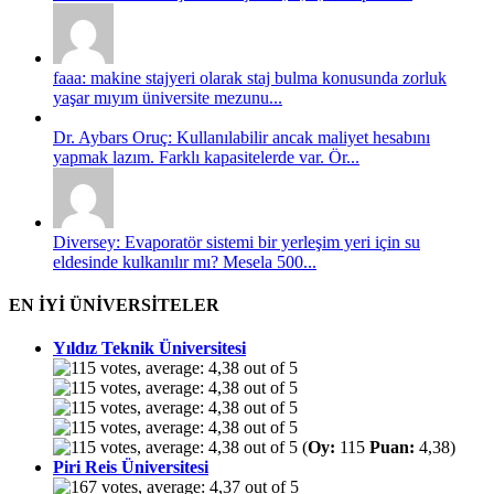
faaa: makine stajyeri olarak staj bulma konusunda zorluk
yaşar mıyım üniversite mezunu...
Dr. Aybars Oruç: Kullanılabilir ancak maliyet hesabını
yapmak lazım. Farklı kapasitelerde var. Ör...
Diversey: Evaporatör sistemi bir yerleşim yeri için su
eldesinde kulkanılır mı? Mesela 500...
EN İYİ ÜNİVERSİTELER
Yıldız Teknik Üniversitesi
(
Oy:
115
Puan:
4,38)
Piri Reis Üniversitesi