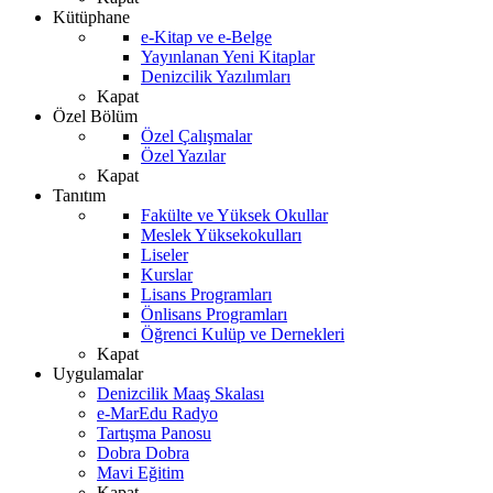
Kütüphane
e-Kitap ve e-Belge
Yayınlanan Yeni Kitaplar
Denizcilik Yazılımları
Kapat
Özel Bölüm
Özel Çalışmalar
Özel Yazılar
Kapat
Tanıtım
Fakülte ve Yüksek Okullar
Meslek Yüksekokulları
Liseler
Kurslar
Lisans Programları
Önlisans Programları
Öğrenci Kulüp ve Dernekleri
Kapat
Uygulamalar
Denizcilik Maaş Skalası
e-MarEdu Radyo
Tartışma Panosu
Dobra Dobra
Mavi Eğitim
Kapat