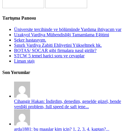
Tartışma Panosu
Üniversite tercihinde ve bölümünde Yardıma ihtiyacım var
Uzakyol Vardiya Mühendisliği Tamamlama Eğitimi
Şeker hastasıyım.
Sınırlı Vardiya Zabiti Ehliyetini Yükseltmek hk.
BOTAŞ/ SOCAR gibi firmalara nasıl girilir?
STCW 5 temel harici soru ve cevaplar
Liman stajı
Son Yorumlar
Cihangir Hakan: İndirdim, denedim, genelde güzel, bende
verdiği problem, full speed de saft jene...
arda1881: bu maaşlar kim için? 1, 2, 3, 4. kaptan?...