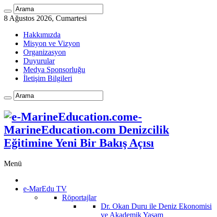
8 Ağustos 2026, Cumartesi
Hakkımızda
Misyon ve Vizyon
Organizasyon
Duyurular
Medya Sponsorluğu
İletişim Bilgileri
e-
MarineEducation.com Denizcilik
Eğitimine Yeni Bir Bakış Açısı
Menü
e-MarEdu TV
Röportajlar
Dr. Okan Duru ile Deniz Ekonomisi
ve Akademik Yaşam