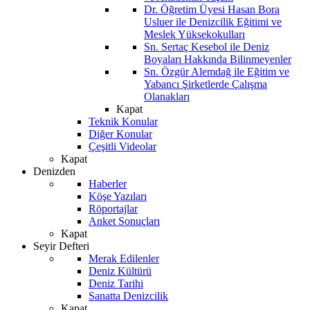
Dr. Öğretim Üyesi Hasan Bora
Usluer ile Denizcilik Eğitimi ve
Meslek Yüksekokulları
Sn. Sertaç Kesebol ile Deniz
Boyaları Hakkında Bilinmeyenler
Sn. Özgür Alemdağ ile Eğitim ve
Yabancı Şirketlerde Çalışma
Olanakları
Kapat
Teknik Konular
Diğer Konular
Çeşitli Videolar
Kapat
Denizden
Haberler
Köşe Yazıları
Röportajlar
Anket Sonuçları
Kapat
Seyir Defteri
Merak Edilenler
Deniz Kültürü
Deniz Tarihi
Sanatta Denizcilik
Kapat