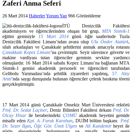
Zaferi Anma Seferi
26 Mart 2014
Haberler
Yorum Yap
966 Görüntüleme
İTÜ Denizcilik Fakültesi
akademisyen ve öğrencilerinden oluşan bir grup,
MTA Sismik-1
eğitim gemisiyle
15
Mart 2014
günü öğle saatlerinde Tuzla
Denizcilik Fakültesi Limanı’ndan avara olup
Ulu Önder Atatürk
,
silah arkadaşları ve Çanakkale şehitlerini anmak amacıyla rotasını
Çanakkale Kepez Limanı
’na çevirmiştir. Seyir süresince güverte ve
makine vardiyası tutan öğrenciler geminin sevkine yardımcı
olmuşlardır. 16 Mart 2014 sabahı Kepez Limanı’na bağlanan MTA
Sismik-1 gemisi akademik personeli ve öğrencileri tarafından
Gelibolu Yarımadası’nda şehitlik ziyaretleri yapılmış,
57. Alay
Anıtı
’nda saygı duruşunda bulunan öğrenciler çelenk bırakma töreni
gerçekleştirmiştir.
17 Mart 2014 günü Çanakkale Onsekiz Mart Üniversitesi rektörü
Prof. Dr. Sedat Laçiner
, Deniz Bilimleri Fakültesi dekanı
Prof. Dr.
Olcay
Hisar
ile beraberindeki
ÇOMÜ
akademik heyetini gemide
misafir eden
Kpt. A. Faruk Karahan
, DUİM bölüm başkanı
Prof.
Dr.
Sezer Ilgın
,
Öğr. Gör. Ümit Ülgen
ve
Ali Kandemir
heyet ile
görüş alışverişinde bulunmuştur ve misafir heyete gemi