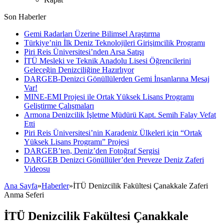
Son Haberler
Gemi Radarları Üzerine Bilimsel Araştırma
Türkiye’nin İlk Deniz Teknolojileri Girişimcilik Programı
Piri Reis Üniversitesi’nden Arsa Satışı
İTÜ Mesleki ve Teknik Anadolu Lisesi Öğrencilerini
Geleceğin Denizciliğine Hazırlıyor
DARGEB-Denizci Gönüllülerden Gemi İnsanlarına Mesaj
Var!
MINE-EMI Projesi ile Ortak Yüksek Lisans Programı
Geliştirme Çalışmaları
Armona Denizcilik İşletme Müdürü Kapt. Semih Falay Vefat
Etti
Piri Reis Üniversitesi’nin Karadeniz Ülkeleri için “Ortak
Yüksek Lisans Programı” Projesi
DARGEB’ten, Deniz’den Fotoğraf Sergisi
DARGEB Denizci Gönüllüler’den Preveze Deniz Zaferi
Videosu
Ana Sayfa
»
Haberler
»
İTÜ Denizcilik Fakültesi Çanakkale Zaferi
Anma Seferi
İTÜ Denizcilik Fakültesi Çanakkale