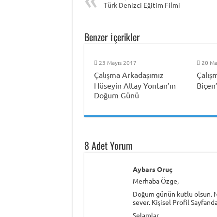
Türk Denizci Eğitim Filmi
Benzer İçerikler
23 Mayıs 2017
20 Ma
Çalışma Arkadaşımız
Çalış
Hüseyin Altay Yontan’ın
Biçen
Doğum Günü
8 Adet Yorum
Aybars Oruç
Merhaba Özge,
Doğum günün kutlu olsun. Ni
sever. Kişisel Profil Sayfand
Selamlar