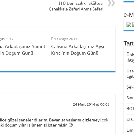
İTÜ Denizcilik Fakültesi
Çanakkale Zaferi Anma Seferi
e-M
yıs 2017
13 Mayıs 2017
Tar
ma Arkadaşımız Samet
Çalışma Arkadaşımız Ayşe
’in Doğum Günü
Kırıcı’nın Doğum Günü
Üni
ihti
Uza
Eği
Şek
Sını
24 Mart 2014 at 00:05
BOTA
STC
ce güzel seneler dilerim. Bayanlar yaşlarını gizlemeyi çok
aki doğum yılını silmemizi ister misin 🙂
Lima