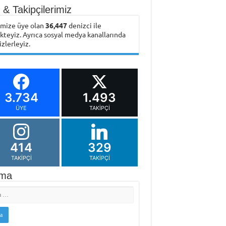
& Takipçilerimiz
emize üye olan
36,447
denizci ile
ikteyiz. Ayrıca sosyal medya kanallarında
izlerleyiz.
3.734
1.493
ÜYE
TAKIPÇI
414
329
TAKIPÇI
TAKIPÇI
ma