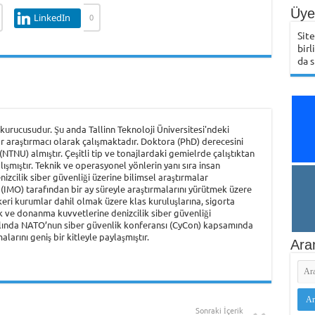
Üye 
LinkedIn
0
Sit
birl
da s
urucusudur. Şu anda Tallinn Teknoloji Üniversitesi'ndeki
r araştırmacı olarak çalışmaktadır. Doktora (PhD) derecesini
NTNU) almıştır. Çeşitli tip ve tonajlardaki gemielrde çalıştıktan
şmıştır. Teknik ve operasyonel yönlerin yanı sıra insan
nizcilik siber güvenliği üzerine bilimsel araştırmalar
(IMO) tarafından bir ay süreyle araştırmalarını yürütmek üzere
keri kurumlar dahil olmak üzere klas kuruluşlarına, sigorta
ik ve donanma kuvvetlerine denizcilik siber güvenliği
ılında NATO’nun siber güvenlik konferansı (CyCon) kapsamında
larını geniş bir kitleyle paylaşmıştır.
Ara
Sonraki İçerik