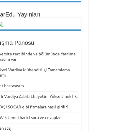
arEdu Yayınları
tışma Panosu
versite tercihinde ve bölümünde Yardıma
yacım var
kyol Vardiya Mühendisliği Tamamlama
timi
er hastasıyım.
rlı Vardiya Zabiti Ehliyetini Yükseltmek hk.
Ş/ SOCAR gibi firmalara nasıl girilir?
W 5 temel harici soru ve cevaplar
n stajı