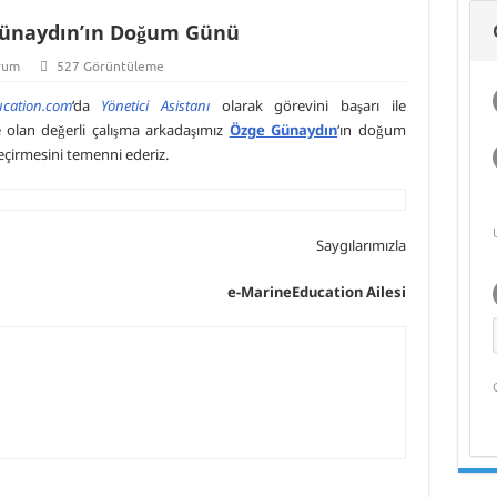
Deniz Ekonomisi
Günaydın’ın Doğum Günü
ve Akademik
Yaşam
rum
527 Görüntüleme
ucation.com
‘da
Yönetici Asistanı
olarak görevini başarı ile
 olan değerli çalışma arkadaşımız
Özge Günaydın
‘ın doğum
eçirmesini temenni ederiz.
Saygılarımızla
e-MarineEducation Ailesi