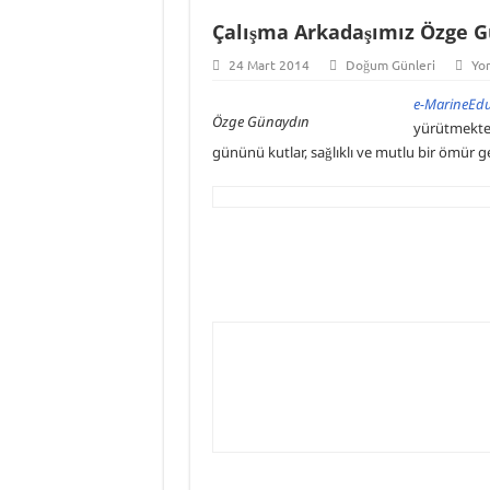
Çalışma Arkadaşımız Özge 
24 Mart 2014
Doğum Günleri
Yo
e-MarineEd
Özge Günaydın
yürütmekte
gününü kutlar, sağlıklı ve mutlu bir ömür g