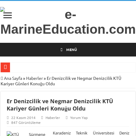
MENÜ
Gemi Radarları Üzerine Bilimsel Araştırma
Ana Sayfa
»
Haberler
»
Er Denizcilik ve Negmar Denizcilik KTÜ
Kariyer Günleri Konuğu Oldu
Türkiye’nin İlk Deniz Teknolojileri Girişimcilik Programı
Piri Reis Üniversitesi’nden Arsa Satışı
Er Denizcilik ve Negmar Denizcilik KTÜ
İTÜ Mesleki ve Teknik Anadolu Lisesi Öğrencilerini Geleceğin Denizciliğine
Kariyer Günleri Konuğu Oldu
DARGEB-Denizci Gönüllülerden Gemi İnsanlarına Mesaj Var!
22 Kasım 2014
Haberler
Yorum Yap
847 Görüntüleme
MINE-EMI Projesi ile Ortak Yüksek Lisans Programı Geliştirme Çalışmaları
Karadeniz Teknik Üniversitesi Deniz
Armona Denizcilik İşletme Müdürü Kapt. Semih Falay Vefat Etti