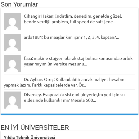
Son Yorumlar
Cihangir Hakan: İndirdim, denedim, genelde güzel,
bende verdiği problem, full speed de saft jene...
arda1881: bu maaşlar kim için? 1, 2, 3, 4. kaptan?...
faaa: makine stajyeri olarak staj bulma konusunda zorluk
yaşar mıyım üniversite mezunu...
Dr. Aybars Oruç: Kullanılabilir ancak maliyet hesabını
yapmak lazım. Farklı kapasitelerde var. Ör...
Diversey: Evaporatör sistemi bir yerleşim yeri için su
eldesinde kulkanılır mı? Mesela 500...
EN İYİ ÜNİVERSİTELER
Yıldız Teknik Üniversitesi