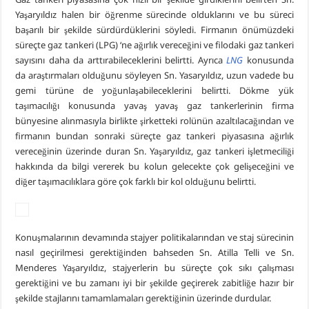
Yaşaryıldız halen bir öğrenme sürecinde olduklarını ve bu süreci
başarılı bir şekilde sürdürdüklerini söyledi. Firmanın önümüzdeki
süreçte gaz tankeri (LPG) ‘ne ağırlık vereceğini ve filodaki gaz tankeri
sayısını daha da arttırabileceklerini belirtti. Ayrıca
LNG
konusunda
da araştırmaları olduğunu söyleyen Sn. Yasaryıldız, uzun vadede bu
gemi türüne de yoğunlaşabileceklerini belirtti. Dökme yük
taşımacılığı konusunda yavaş yavaş gaz tankerlerinin firma
bünyesine alınmasıyla birlikte şirketteki rolünün azaltılacağından ve
firmanın bundan sonraki süreçte gaz tankeri piyasasına ağırlık
vereceğinin üzerinde duran Sn. Yaşaryıldız, gaz tankeri işletmeciliği
hakkında da bilgi vererek bu kolun gelecekte çok gelişeceğini ve
diğer taşımacılıklara göre çok farklı bir kol olduğunu belirtti.
Konuşmalarının devamında stajyer politikalarından ve staj sürecinin
nasıl geçirilmesi gerektiğinden bahseden Sn. Atilla Telli ve Sn.
Menderes Yaşaryıldız, stajyerlerin bu süreçte çok sıkı çalışması
gerektiğini ve bu zamanı iyi bir şekilde geçirerek zabitliğe hazır bir
şekilde stajlarını tamamlamaları gerektiğinin üzerinde durdular.