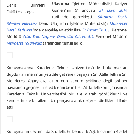
Ulaştırma İşletme Mühendisliği Kariyer
Piri Reis Üniversitesi’nin Karadeniz Ülkeleri için “Ortak Yüksek Lisans Prog
Günleri’nin 9’ uncusu
31 Ekim 2014
tarihinde gerçekleşti.
Sürmene Deniz
DARGEB’ten, Deniz’den Fotoğraf Sergisi
Bilimleri Fakültesi
Deniz Ulaştırma İşletme Mühendisliği
Muammer
DARGEB Denizci Gönüllüler’den Preveze Deniz Zaferi Videosu
Dereli Yerleşkesi
’nde gerçekleşen etkinlikte
Er Denizcilik A.Ş
. Personel
Müdürü
Atilla Telli
,
Negmar Denizcilik Yatırım A.Ş.
Personel Müdürü
Menderes Yaşaryıldız
tarafından temsil edildi.
Konuşmalarına Karadeniz Teknik Üniversitesi’nde bulunmaktan
duydukları memnuniyeti dile getirerek başlayan Sn. Atilla Telli ve Sn.
Menderes Yaşaryıldız, oturumun sunum şeklinde değil sohbet
havasında geçmesini istediklerini belirttiler. Atilla Telli konuşmasında,
Karadeniz Teknik Üniversitesi’ni bir aile olarak gördüklerini ve
kendilerini de bu ailenin bir parçası olarak değerlendirdiklerini ifade
etti.
Konuşmanın devamında Sn. Telli, Er Denizcilik A.Ş. filolarında 4 adet