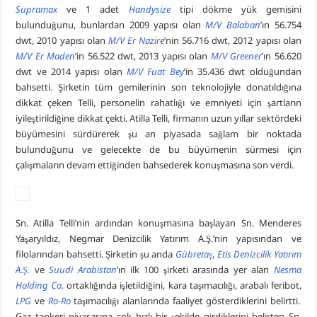
Supramax
ve 1 adet
Handysize
tipi dökme yük gemisini
bulunduğunu, bunlardan 2009 yapısı olan
M/V Balaban
’ın 56.754
dwt, 2010 yapısı olan
M/V Er Nazire
’nin 56.716 dwt, 2012 yapısı olan
M/V Er Maden
’in 56.522 dwt, 2013 yapısı olan
M/V Greener
’ın 56.620
dwt ve 2014 yapısı olan
M/V Fuat Bey
’in 35.436 dwt olduğundan
bahsetti. Şirketin tüm gemilerinin son teknolojiyle donatıldığına
dikkat çeken Telli, personelin rahatlığı ve emniyeti için şartların
iyileştirildiğine dikkat çekti. Atilla Telli, firmanın uzun yıllar sektördeki
büyümesini sürdürerek şu an piyasada sağlam bir noktada
bulunduğunu ve gelecekte de bu büyümenin sürmesi için
çalışmaların devam ettiğinden bahsederek konuşmasına son verdi.
Sn. Atilla Telli’nin ardından konuşmasına başlayan Sn. Menderes
Yaşaryıldız, Negmar Denizcilik Yatırım A.Ş.’nin yapısından ve
filolarından bahsetti. Şirketin şu anda
Gübretaş
,
Etis Denizcilik Yatırım
A.Ş.
ve
Suudi Arabistan
’ın ilk 100 şirketi arasında yer alan
Nesma
Holding Co.
ortaklığında işletildiğini, kara taşımacılığı, arabalı feribot,
LPG
ve
Ro-Ro
taşımacılığı alanlarında faaliyet gösterdiklerini belirtti.
Gaz tankeri piyasasına çok hızlı bir şekilde girdiklerini belirten Sn.