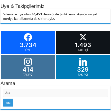
Üye & Takipçilerimiz
Sitemize üye olan
36,453
denizci ile birlikteyiz. Ayrıca sosyal
medya kanallarında da sizlerleyiz.
3.734
1.493
ÜYE
TAKIPÇI
414
329
TAKIPÇI
TAKIPÇI
Arama