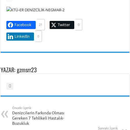
Facebook
Twitter
21
0
LinkedIn
0
YAZAR: gzmsrr23
Önceki İçerik
Denizcilerin Farkında Olması
Gereken 7 Tehlikeli Hastalık-
Bozukluk
Sonraki İçerik