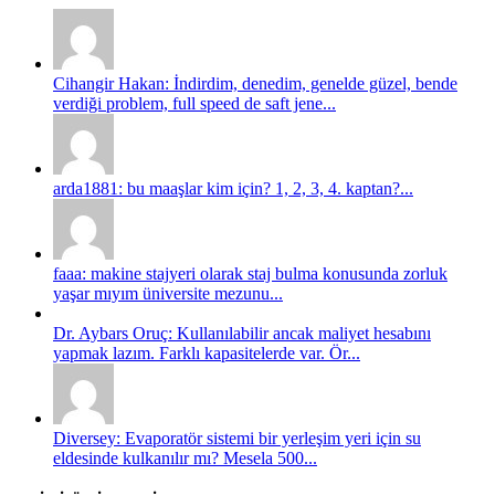
Cihangir Hakan: İndirdim, denedim, genelde güzel, bende
verdiği problem, full speed de saft jene...
arda1881: bu maaşlar kim için? 1, 2, 3, 4. kaptan?...
faaa: makine stajyeri olarak staj bulma konusunda zorluk
yaşar mıyım üniversite mezunu...
Dr. Aybars Oruç: Kullanılabilir ancak maliyet hesabını
yapmak lazım. Farklı kapasitelerde var. Ör...
Diversey: Evaporatör sistemi bir yerleşim yeri için su
eldesinde kulkanılır mı? Mesela 500...