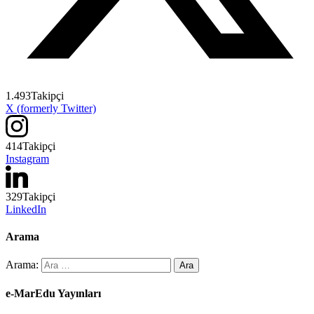
1.493
Takipçi
X (formerly Twitter)
414
Takipçi
Instagram
329
Takipçi
LinkedIn
Arama
Arama:
e-MarEdu Yayınları