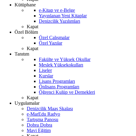
Kütüphane
e-Kitap ve e-Belge
Yayınlanan Yeni Kitaplar
Denizcilik Yazılımları
Kapat
Özel Bölüm
Özel Çalışmalar
Özel Yazılar
Kapat
Tanıtım
Fakülte ve Yüksek Okullar
Meslek Yüksekokulları
Liseler
Kurslar
Lisans Programları
Önlisans Programları
Öğrenci Kulüp ve Dernekleri
Kapat
Uygulamalar
Denizcilik Maaş Skalası
e-MarEdu Radyo
Tartışma Panosu
Dobra Dobra
Mavi Eğitim
Kapat