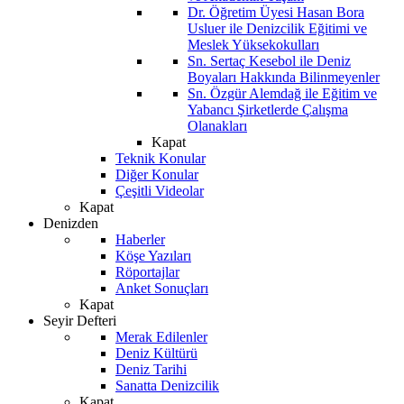
Dr. Öğretim Üyesi Hasan Bora
Usluer ile Denizcilik Eğitimi ve
Meslek Yüksekokulları
Sn. Sertaç Kesebol ile Deniz
Boyaları Hakkında Bilinmeyenler
Sn. Özgür Alemdağ ile Eğitim ve
Yabancı Şirketlerde Çalışma
Olanakları
Kapat
Teknik Konular
Diğer Konular
Çeşitli Videolar
Kapat
Denizden
Haberler
Köşe Yazıları
Röportajlar
Anket Sonuçları
Kapat
Seyir Defteri
Merak Edilenler
Deniz Kültürü
Deniz Tarihi
Sanatta Denizcilik
Kapat