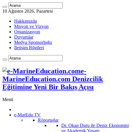
10 Ağustos 2026, Pazartesi
Hakkımızda
Misyon ve Vizyon
Organizasyon
Duyurular
Medya Sponsorluğu
İletişim Bilgileri
e-
MarineEducation.com Denizcilik
Eğitimine Yeni Bir Bakış Açısı
Menü
e-MarEdu TV
Röportajlar
Dr. Okan Duru ile Deniz Ekonomisi
ve Akademik Yaşam