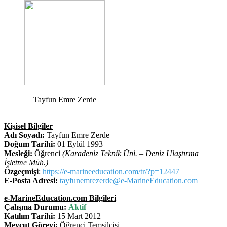
Tayfun Emre Zerde
Kişisel Bilgiler
Adı Soyadı:
Tayfun Emre Zerde
Doğum Tarihi:
01 Eylül 1993
Mesleği:
Öğrenci
(Karadeniz Teknik Üni. – Deniz Ulaştırma
İşletme Müh.)
Özgeçmişi
:
https://e-marineeducation.com/tr/?p=12447
E-Posta Adresi:
tayfunemrezerde@e-MarineEducation.com
e-MarineEducation.com Bilgileri
Çalışma Durumu:
Aktif
Katılım Tarihi:
15 Mart 2012
Mevcut Görevi:
Öğrenci Temsilcisi