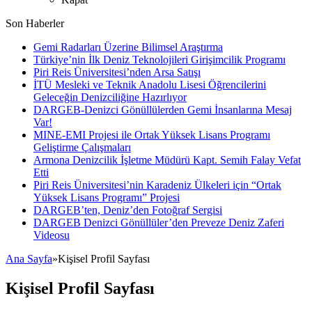
Son Haberler
Gemi Radarları Üzerine Bilimsel Araştırma
Türkiye’nin İlk Deniz Teknolojileri Girişimcilik Programı
Piri Reis Üniversitesi’nden Arsa Satışı
İTÜ Mesleki ve Teknik Anadolu Lisesi Öğrencilerini
Geleceğin Denizciliğine Hazırlıyor
DARGEB-Denizci Gönüllülerden Gemi İnsanlarına Mesaj
Var!
MINE-EMI Projesi ile Ortak Yüksek Lisans Programı
Geliştirme Çalışmaları
Armona Denizcilik İşletme Müdürü Kapt. Semih Falay Vefat
Etti
Piri Reis Üniversitesi’nin Karadeniz Ülkeleri için “Ortak
Yüksek Lisans Programı” Projesi
DARGEB’ten, Deniz’den Fotoğraf Sergisi
DARGEB Denizci Gönüllüler’den Preveze Deniz Zaferi
Videosu
Ana Sayfa
»
Kişisel Profil Sayfası
Kişisel Profil Sayfası