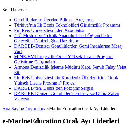
Son Haberler
Gemi Radarları Üzerine Bilimsel Araştırma
Türkiye’nin İlk Deniz Teknolojileri Girişimcilik Programı
Piri Reis Üniversitesi’nden Arsa Satışı
İTÜ Mesleki ve Teknik Anadolu Lisesi Öğrencilerini
Geleceğin Denizciliğine Hazırlıyor
DARGEB-Denizci Gönüllülerden Gemi İnsanlarına Mesaj
Var!
MINE-EMI Projesi ile Ortak Yüksek Lisans Programı
Geliştirme Çalışmaları
Armona Denizcilik İşletme Müdürü Kapt. Semih Falay Vefat
Etti
Piri Reis Üniversitesi’nin Karadeniz Ülkeleri için “Ortak
Yüksek Lisans Programı” Projesi
DARGEB’ten, Deniz’den Fotoğraf Sergisi
DARGEB Denizci Gönüllüler’den Preveze Deniz Zaferi
Videosu
Ana Sayfa
»
Duyurular
»
e-MarineEducation Ocak Ayı Liderleri
e-MarineEducation Ocak Ayı Liderleri