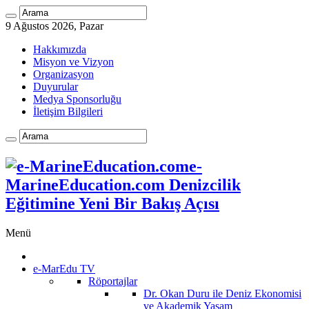
9 Ağustos 2026, Pazar
Hakkımızda
Misyon ve Vizyon
Organizasyon
Duyurular
Medya Sponsorluğu
İletişim Bilgileri
e-
MarineEducation.com Denizcilik
Eğitimine Yeni Bir Bakış Açısı
Menü
e-MarEdu TV
Röportajlar
Dr. Okan Duru ile Deniz Ekonomisi
ve Akademik Yaşam