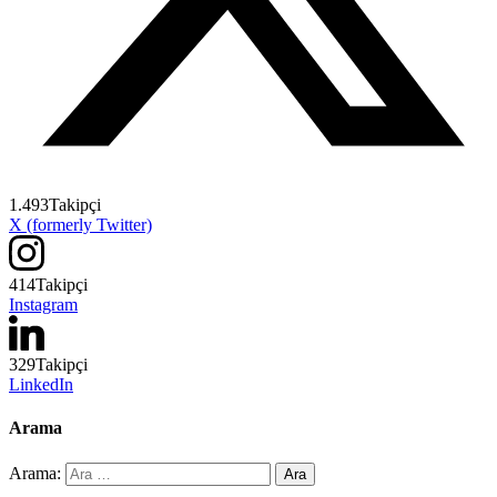
1.493
Takipçi
X (formerly Twitter)
414
Takipçi
Instagram
329
Takipçi
LinkedIn
Arama
Arama: