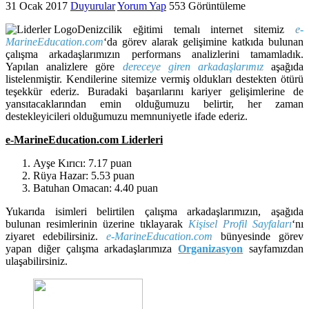
31 Ocak 2017
Duyurular
Yorum Yap
553 Görüntüleme
Denizcilik eğitimi temalı internet sitemiz
e-
MarineEducation.com
‘da görev alarak gelişimine katkıda bulunan
çalışma arkadaşlarımızın performans analizlerini tamamladık.
Yapılan analizlere göre
dereceye giren arkadaşlarımız
aşağıda
listelenmiştir. Kendilerine sitemize vermiş oldukları destekten ötürü
teşekkür ederiz. Buradaki başarılarını kariyer gelişimlerine de
yansıtacaklarından emin olduğumuzu belirtir, her zaman
destekleyicileri olduğumuzu memnuniyetle ifade ederiz.
e-MarineEducation.com Liderleri
Ayşe Kırıcı: 7.17 puan
Rüya Hazar: 5.53 puan
Batuhan Omacan: 4.40 puan
Yukarıda isimleri belirtilen çalışma arkadaşlarımızın, aşağıda
bulunan resimlerinin üzerine tıklayarak
Kişisel Profil Sayfa
ları
‘nı
ziyaret edebilirsiniz.
e-MarineEducation.com
bünyesinde görev
yapan diğer çalışma arkadaşlarımıza
Organizasyon
sayfamızdan
ulaşabilirsiniz.