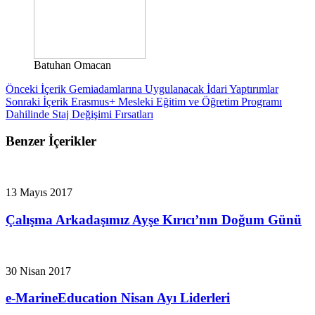
Batuhan Omacan
Önceki İçerik
Gemiadamlarına Uygulanacak İdari Yaptırımlar
Sonraki İçerik
Erasmus+ Mesleki Eğitim ve Öğretim Programı
Dahilinde Staj Değişimi Fırsatları
Benzer İçerikler
13 Mayıs 2017
Çalışma Arkadaşımız Ayşe Kırıcı’nın Doğum Günü
30 Nisan 2017
e-MarineEducation Nisan Ayı Liderleri