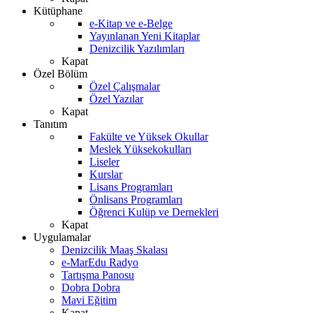
Kütüphane
e-Kitap ve e-Belge
Yayınlanan Yeni Kitaplar
Denizcilik Yazılımları
Kapat
Özel Bölüm
Özel Çalışmalar
Özel Yazılar
Kapat
Tanıtım
Fakülte ve Yüksek Okullar
Meslek Yüksekokulları
Liseler
Kurslar
Lisans Programları
Önlisans Programları
Öğrenci Kulüp ve Dernekleri
Kapat
Uygulamalar
Denizcilik Maaş Skalası
e-MarEdu Radyo
Tartışma Panosu
Dobra Dobra
Mavi Eğitim
Kapat