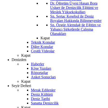
Dr. Öğretim Üyesi Hasan Bora
Usluer ile Denizcilik Eğitimi ve
Meslek Yüksekokulları
Sn. Sertaç Kesebol ile Deniz
Boyaları Hakkında Bilinmeyenler
Sn. Özgür Alemdağ ile Eğitim ve
Yabancı Şirketlerde Çalışma
Olanakları
Kapat
Teknik Konular
Diğer Konular
Çeşitli Videolar
Kapat
Denizden
Haberler
Köşe Yazıları
Röportajlar
Anket Sonuçları
Kapat
Seyir Defteri
Merak Edilenler
Deniz Kültürü
Deniz Tarihi
Sanatta Denizcilik
Kapat