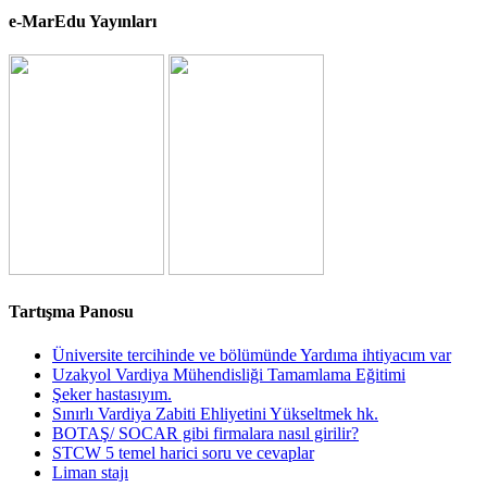
e-MarEdu Yayınları
Tartışma Panosu
Üniversite tercihinde ve bölümünde Yardıma ihtiyacım var
Uzakyol Vardiya Mühendisliği Tamamlama Eğitimi
Şeker hastasıyım.
Sınırlı Vardiya Zabiti Ehliyetini Yükseltmek hk.
BOTAŞ/ SOCAR gibi firmalara nasıl girilir?
STCW 5 temel harici soru ve cevaplar
Liman stajı