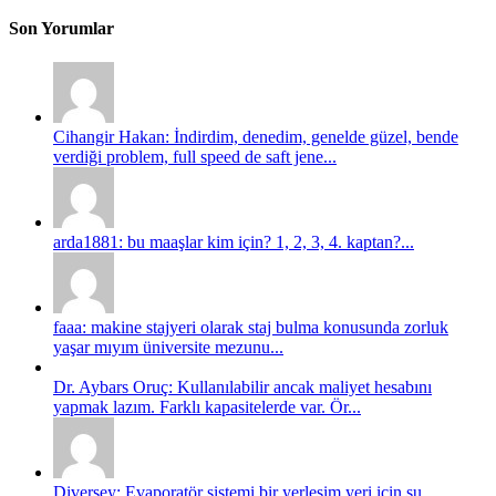
Son Yorumlar
Cihangir Hakan: İndirdim, denedim, genelde güzel, bende
verdiği problem, full speed de saft jene...
arda1881: bu maaşlar kim için? 1, 2, 3, 4. kaptan?...
faaa: makine stajyeri olarak staj bulma konusunda zorluk
yaşar mıyım üniversite mezunu...
Dr. Aybars Oruç: Kullanılabilir ancak maliyet hesabını
yapmak lazım. Farklı kapasitelerde var. Ör...
Diversey: Evaporatör sistemi bir yerleşim yeri için su