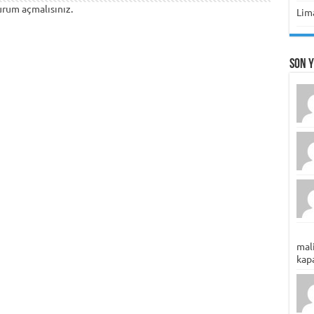
urum açmalısınız
.
Lima
Son 
mali
kapa