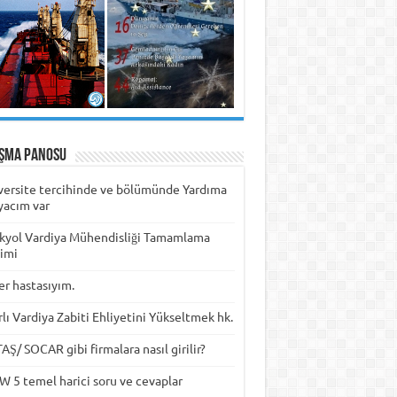
ışma Panosu
versite tercihinde ve bölümünde Yardıma
yacım var
kyol Vardiya Mühendisliği Tamamlama
timi
er hastasıyım.
rlı Vardiya Zabiti Ehliyetini Yükseltmek hk.
Ş/ SOCAR gibi firmalara nasıl girilir?
W 5 temel harici soru ve cevaplar