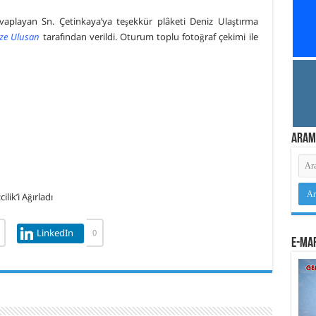
cevaplayan Sn. Çetinkaya’ya teşekkür plâketi Deniz Ulaştırma
ze Ulusan
tarafından verildi. Oturum toplu fotoğraf çekimi ile
Aram
LinkedIn
0
e-Mar