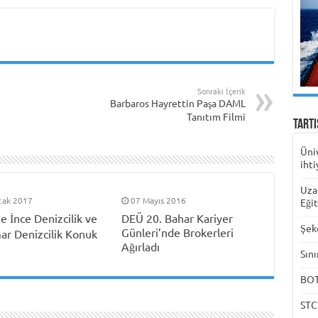
Sonraki İçerik
Barbaros Hayrettin Paşa DAML
Tanıtım Filmi
Tart
Üni
ihti
Uza
cak 2017
07 Mayıs 2016
Eği
e İnce Denizcilik ve
DEÜ 20. Bahar Kariyer
Şek
Günleri’nde Brokerleri
r Denizcilik Konuk
Ağırladı
Sını
BOTA
STC