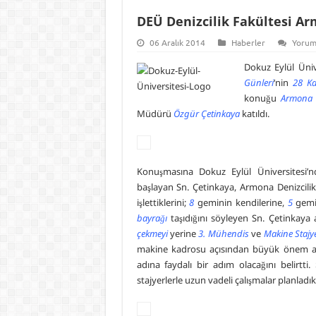
DEÜ Denizcilik Fakültesi Arm
06 Aralık 2014
Haberler
Yorum
Dokuz Eylül Üniv
Günleri
‘nin
28 Ka
konuğu
Armona D
Müdürü
Özgür Çetinkaya
katıldı.
Konuşmasına Dokuz Eylül Üniversitesi
başlayan Sn. Çetinkaya, Armona Denizcili
işlettiklerini;
8
geminin kendilerine,
5
gemi
bayrağı
taşıdığını söyleyen Sn. Çetinka
çekmeyi
yerine
3. Mühendis
ve
Makine Stajye
makine kadrosu açısından büyük önem arz 
adına faydalı bir adım olacağını belirtti.
stajyerlerle uzun vadeli çalışmalar planladıkl