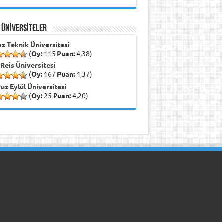
İ ÜNİVERSİTELER
dız Teknik Üniversitesi
(
Oy:
115
Puan:
4,38)
 Reis Üniversitesi
(
Oy:
167
Puan:
4,37)
uz Eylül Üniversitesi
(
Oy:
25
Puan:
4,20)