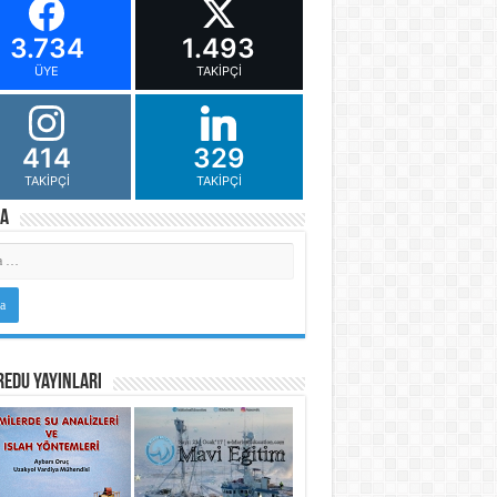
3.734
1.493
ÜYE
TAKIPÇI
414
329
TAKIPÇI
TAKIPÇI
a
Edu Yayınları