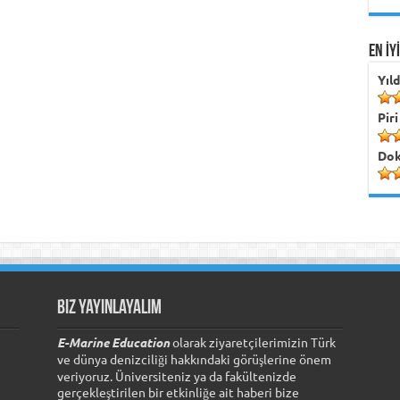
EN İY
Yıl
Piri
Dok
Biz Yayınlayalım
E-Marine Education
olarak ziyaretçilerimizin Türk
ve dünya denizciliği hakkındaki görüşlerine önem
veriyoruz. Üniversiteniz ya da fakültenizde
gerçekleştirilen bir etkinliğe ait haberi bize