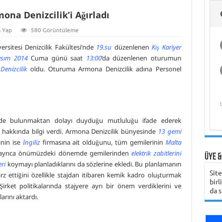
Deniz Ekonomisi
Üzerine Bilimsel
Hasan Bora Usluer
Deniz Teknolojileri
ile 
ona Denizcilik’i Ağırladı
ve Akademik
Araştırma
ile Denizcilik
Girişimcilik
Hak
Yaşam
Eğitimi ve Meslek
Programı
Bili
Yüksekokulları
 Yap
580 Görüntüleme
ersitesi Denizcilik Fakültesi’nde
19.su
düzenlenen
Kış Kariyer
sım 2014
Cuma günü saat
13:00
’da düzenlenen oturumun
enizcilik
oldu. Oturuma Armona Denizcilik adına Personel
’nde bulunmaktan dolayı duyduğu mutluluğu ifade ederek
k hakkında bilgi verdi. Armona Denizcilik bünyesinde
13 gemi
nin ise
İngiliz
firmasına ait olduğunu, tüm gemilerinin
Malta
ya ayrıca önümüzdeki dönemde gemilerinden
elektrik zabitlerini
Üye &
ri
koymayı planladıklarını da sözlerine ekledi. Bu planlamanın
Sit
ettiğini özellikle stajdan itibaren kemik kadro oluşturmak
birl
 Şirket politikalarında stajyere ayrı bir önem verdiklerini ve
da s
arını aktardı.