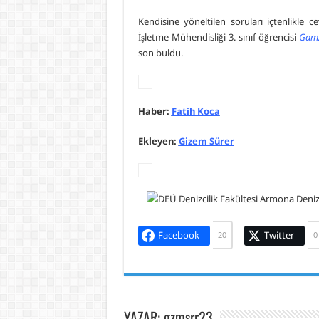
Kendisine yöneltilen soruları içtenlikle 
İşletme Mühendisliği 3. sınıf öğrencisi
Gam
son buldu.
Haber:
Fatih Koca
Ekleyen:
Gizem Sürer
Facebook
Twitter
20
0
YAZAR: gzmsrr23