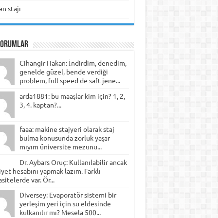
n stajı
Yorumlar
Cihangir Hakan: İndirdim, denedim,
genelde güzel, bende verdiği
problem, full speed de saft jene...
arda1881: bu maaşlar kim için? 1, 2,
3, 4. kaptan?...
faaa: makine stajyeri olarak staj
bulma konusunda zorluk yaşar
mıyım üniversite mezunu...
Dr. Aybars Oruç: Kullanılabilir ancak
yet hesabını yapmak lazım. Farklı
sitelerde var. Ör...
Diversey: Evaporatör sistemi bir
yerleşim yeri için su eldesinde
kulkanılır mı? Mesela 500...