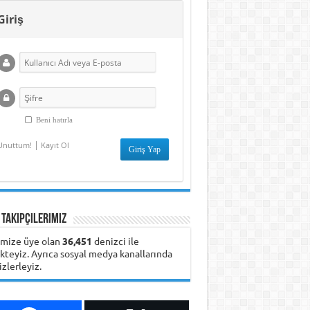
Deniz Boyaları
ile Eğitim ve
Teknik Anadolu
Giriş
kında
Yabancı
Lisesi Öğrencilerini
nmeyenler
Şirketlerde
Geleceğin
Çalışma Olanakları
Denizciliğine
Hazırlıyor
Beni hatırla
|
Unuttum!
Kayıt Ol
 Takipçilerimiz
emize üye olan
36,451
denizci ile
ikteyiz. Ayrıca sosyal medya kanallarında
izlerleyiz.