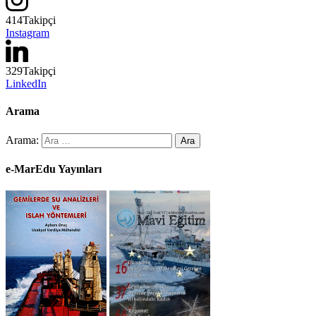
414
Takipçi
Instagram
329
Takipçi
LinkedIn
Arama
Arama:
e-MarEdu Yayınları