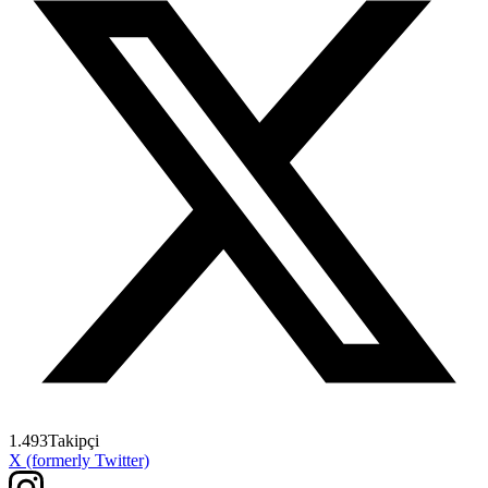
1.493
Takipçi
X (formerly Twitter)