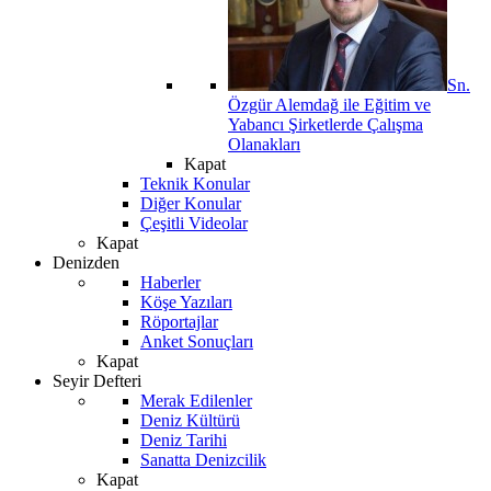
Sn.
Özgür Alemdağ ile Eğitim ve
Yabancı Şirketlerde Çalışma
Olanakları
Kapat
Teknik Konular
Diğer Konular
Çeşitli Videolar
Kapat
Denizden
Haberler
Köşe Yazıları
Röportajlar
Anket Sonuçları
Kapat
Seyir Defteri
Merak Edilenler
Deniz Kültürü
Deniz Tarihi
Sanatta Denizcilik
Kapat