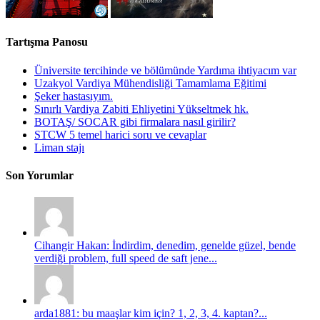
Tartışma Panosu
Üniversite tercihinde ve bölümünde Yardıma ihtiyacım var
Uzakyol Vardiya Mühendisliği Tamamlama Eğitimi
Şeker hastasıyım.
Sınırlı Vardiya Zabiti Ehliyetini Yükseltmek hk.
BOTAŞ/ SOCAR gibi firmalara nasıl girilir?
STCW 5 temel harici soru ve cevaplar
Liman stajı
Son Yorumlar
Cihangir Hakan: İndirdim, denedim, genelde güzel, bende
verdiği problem, full speed de saft jene...
arda1881: bu maaşlar kim için? 1, 2, 3, 4. kaptan?...