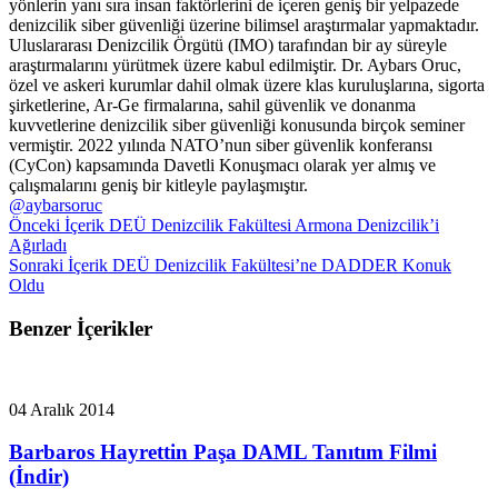
yönlerin yanı sıra insan faktörlerini de içeren geniş bir yelpazede
denizcilik siber güvenliği üzerine bilimsel araştırmalar yapmaktadır.
Uluslararası Denizcilik Örgütü (IMO) tarafından bir ay süreyle
araştırmalarını yürütmek üzere kabul edilmiştir. Dr. Aybars Oruc,
özel ve askeri kurumlar dahil olmak üzere klas kuruluşlarına, sigorta
şirketlerine, Ar-Ge firmalarına, sahil güvenlik ve donanma
kuvvetlerine denizcilik siber güvenliği konusunda birçok seminer
vermiştir. 2022 yılında NATO’nun siber güvenlik konferansı
(CyCon) kapsamında Davetli Konuşmacı olarak yer almış ve
çalışmalarını geniş bir kitleyle paylaşmıştır.
@aybarsoruc
Önceki İçerik
DEÜ Denizcilik Fakültesi Armona Denizcilik’i
Ağırladı
Sonraki İçerik
DEÜ Denizcilik Fakültesi’ne DADDER Konuk
Oldu
Benzer İçerikler
04 Aralık 2014
Barbaros Hayrettin Paşa DAML Tanıtım Filmi
(İndir)