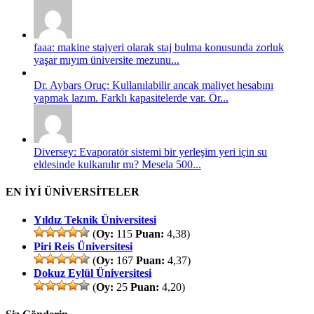
faaa: makine stajyeri olarak staj bulma konusunda zorluk
yaşar mıyım üniversite mezunu...
Dr. Aybars Oruç: Kullanılabilir ancak maliyet hesabını
yapmak lazım. Farklı kapasitelerde var. Ör...
Diversey: Evaporatör sistemi bir yerleşim yeri için su
eldesinde kulkanılır mı? Mesela 500...
EN İYİ ÜNİVERSİTELER
Yıldız Teknik Üniversitesi
(
Oy:
115
Puan:
4,38)
Piri Reis Üniversitesi
(
Oy:
167
Puan:
4,37)
Dokuz Eylül Üniversitesi
(
Oy:
25
Puan:
4,20)