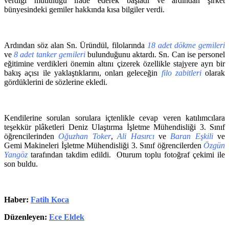
verdiği mutluluğu ifade ederek başladı ve ardından şirket
bünyesindeki gemiler hakkında kısa bilgiler verdi.
Ardından söz alan Sn. Üründül, filolarında
18 adet
dökme gemileri
ve
8 adet
tanker gemileri
bulunduğunu aktardı. Sn. Can ise personel
eğitimine verdikleri önemin altını çizerek özellikle stajyere ayrı bir
bakış açısı ile yaklaştıklarını, onları geleceğin
filo zabitleri
olarak
gördüklerini de sözlerine ekledi.
Kendilerine sorulan sorulara içtenlikle cevap veren katılımcılara
teşekkür plâketleri Deniz Ulaştırma İşletme Mühendisliği 3. Sınıf
öğrencilerinden
Oğuzhan Toker
,
Ali Hasırcı
ve
Baran Eşkili
ve
Gemi Makineleri İşletme Mühendisliği 3. Sınıf öğrencilerden
Özgün
Yangöz
tarafından takdim edildi. Oturum toplu fotoğraf çekimi ile
son buldu.
Haber:
Fatih Koca
Düzenleyen:
Ece Eldek