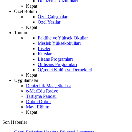
Denizcilik Yazılımları
Kapat
Özel Bölüm
Özel Çalışmalar
Özel Yazılar
Kapat
Tanıtım
Fakülte ve Yüksek Okullar
Meslek Yüksekokulları
Liseler
Kurslar
Lisans Programları
Önlisans Programları
Öğrenci Kulüp ve Dernekleri
Kapat
Uygulamalar
Denizcilik Maaş Skalası
e-MarEdu Radyo
Tartışma Panosu
Dobra Dobra
Mavi Eğitim
Kapat
Son Haberler