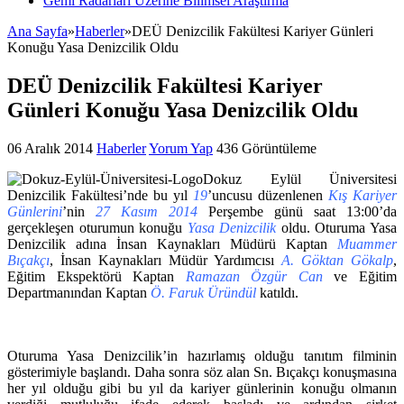
Gemi Radarları Üzerine Bilimsel Araştırma
Ana Sayfa
»
Haberler
»
DEÜ Denizcilik Fakültesi Kariyer Günleri
Konuğu Yasa Denizcilik Oldu
DEÜ Denizcilik Fakültesi Kariyer
Günleri Konuğu Yasa Denizcilik Oldu
06 Aralık 2014
Haberler
Yorum Yap
436 Görüntüleme
Dokuz Eylül Üniversitesi
Denizcilik Fakültesi’nde bu yıl
19
’uncusu düzenlenen
Kış Kariyer
Günlerini
’nin
27 Kasım 2014
Perşembe günü saat 13:00’da
gerçekleşen oturumun konuğu
Yasa Denizcilik
oldu. Oturuma Yasa
Denizcilik adına İnsan Kaynakları Müdürü Kaptan
Muammer
Bıçakçı
, İnsan Kaynakları Müdür Yardımcısı
A. Göktan Gökalp
,
Eğitim Ekspektörü Kaptan
Ramazan Özgür Can
ve Eğitim
Departmanından Kaptan
Ö. Faruk Üründül
katıldı.
Oturuma Yasa Denizcilik’in hazırlamış olduğu tanıtım filminin
gösterimiyle başlandı. Daha sonra söz alan Sn. Bıçakçı konuşmasına
her yıl olduğu gibi bu yıl da kariyer günlerinin konuğu olmanın