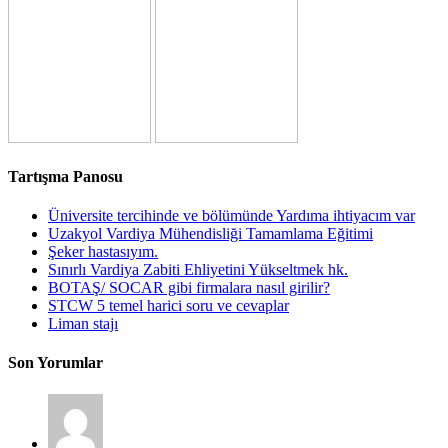
Tartışma Panosu
Üniversite tercihinde ve bölümünde Yardıma ihtiyacım var
Uzakyol Vardiya Mühendisliği Tamamlama Eğitimi
Şeker hastasıyım.
Sınırlı Vardiya Zabiti Ehliyetini Yükseltmek hk.
BOTAŞ/ SOCAR gibi firmalara nasıl girilir?
STCW 5 temel harici soru ve cevaplar
Liman stajı
Son Yorumlar