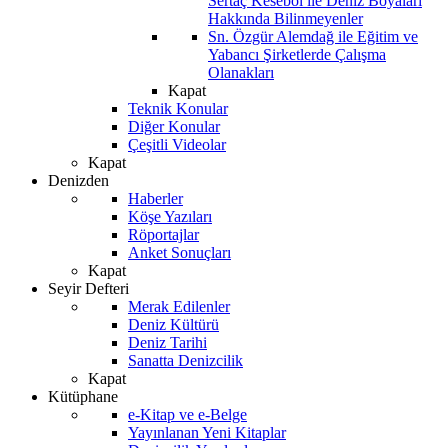
Sertaç Kesebol ile Deniz Boyaları
Hakkında Bilinmeyenler
Sn. Özgür Alemdağ ile Eğitim ve
Yabancı Şirketlerde Çalışma
Olanakları
Kapat
Teknik Konular
Diğer Konular
Çeşitli Videolar
Kapat
Denizden
Haberler
Köşe Yazıları
Röportajlar
Anket Sonuçları
Kapat
Seyir Defteri
Merak Edilenler
Deniz Kültürü
Deniz Tarihi
Sanatta Denizcilik
Kapat
Kütüphane
e-Kitap ve e-Belge
Yayınlanan Yeni Kitaplar