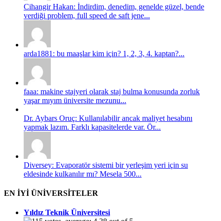
Cihangir Hakan: İndirdim, denedim, genelde güzel, bende
verdiği problem, full speed de saft jene...
arda1881: bu maaşlar kim için? 1, 2, 3, 4. kaptan?...
faaa: makine stajyeri olarak staj bulma konusunda zorluk
yaşar mıyım üniversite mezunu...
Dr. Aybars Oruç: Kullanılabilir ancak maliyet hesabını
yapmak lazım. Farklı kapasitelerde var. Ör...
Diversey: Evaporatör sistemi bir yerleşim yeri için su
eldesinde kulkanılır mı? Mesela 500...
EN İYİ ÜNİVERSİTELER
Yıldız Teknik Üniversitesi