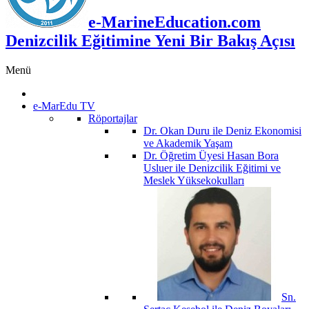
e-MarineEducation.com
Denizcilik Eğitimine Yeni Bir Bakış Açısı
Menü
e-MarEdu TV
Röportajlar
Dr. Okan Duru ile Deniz Ekonomisi
ve Akademik Yaşam
Dr. Öğretim Üyesi Hasan Bora
Usluer ile Denizcilik Eğitimi ve
Meslek Yüksekokulları
Sn.