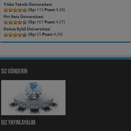
Yıldız Teknik Üniversitesi
(
Oy:
115
Puan:
4,38)
Piri Reis Üniversitesi
(
Oy:
167
Puan:
4,37)
Dokuz Eylül Üniversitesi
(
Oy:
25
Puan:
4,20)
Siz Gönderin
Biz Yayınlayalım