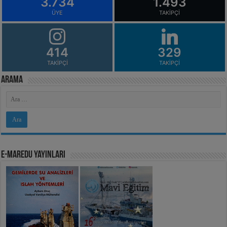
3.734
1.493
ÜYE
TAKIPÇI
414
329
TAKIPÇI
TAKIPÇI
Arama
e-MarEdu Yayınları