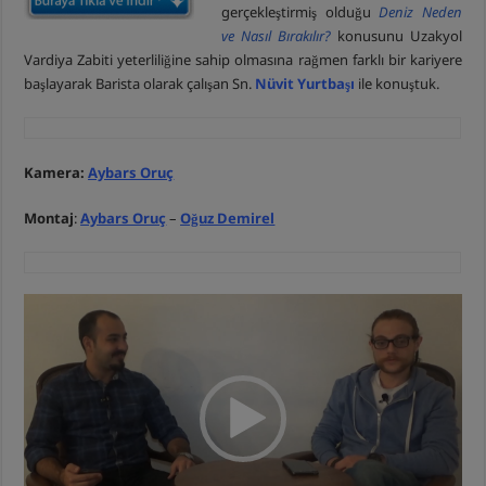
gerçekleştirmiş olduğu
Deniz Neden
ve Nasıl Bırakılır?
konusunu Uzakyol
Vardiya Zabiti yeterliliğine sahip olmasına rağmen farklı bir kariyere
başlayarak Barista olarak çalışan Sn.
Nüvit Yurtbaşı
ile konuştuk.
Kamera:
Aybars Oruç
Montaj
:
Aybars Oruç
–
Oğuz Demirel
Video
oynatıcı