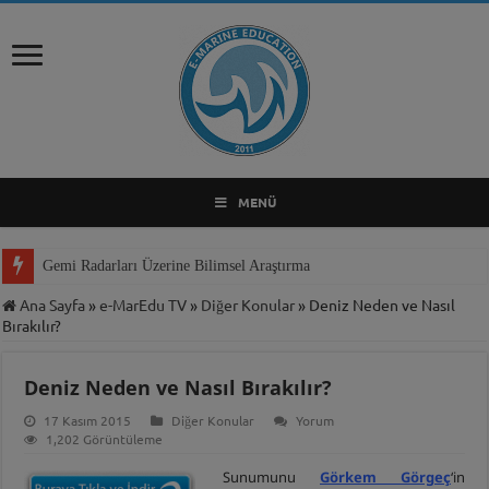
MENÜ
Gemi Radarları Üzerine Bilimsel Araştırma
Ana Sayfa
»
e-MarEdu TV
»
Diğer Konular
»
Deniz Neden ve Nasıl
Bırakılır?
Deniz Neden ve Nasıl Bırakılır?
17 Kasım 2015
Diğer Konular
Yorum
1,202 Görüntüleme
Sunumunu
Görkem Görgeç
‘in