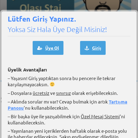
Lütfen Giriş Yapınız.
Yoksa Siz Hala Üye Değil Misiniz!
Üye Ol
Giriş
29 Haziran 2021
Denizcilik Şirketleri için Olası Staj Uygulamaları
Üyelik Avantajları
– Yaşasın! Giriş yaptıktan sonra bu pencere ile tekrar
karşılaşmayacaksın.
– Dosyalara
ücretsiz
ve
sınırsız
olarak erişebileceksin.
2 Adet Yorum
– Aklında sorular mı var? Cevap bulmak için artık
Tartışma
Panosu
‘nu kullanabileceksin.
Cem Kutukoglu
17 Kasım 2015 at 21:45
– Bir başka üye ile yazışabilmek için
Özel Mesaj Sistemi
‘ni
Güzel bir çekim olmuş. Emeği geçen herkese
kullanabileceksin.
teşekkürler.
– Yayınlanan yeni içeriklerden haftalık olarak e-posta yolu
Yanıtlamak için oturum açın
ile haberdar edileceksin. Sakın endişelenme; dilediğin