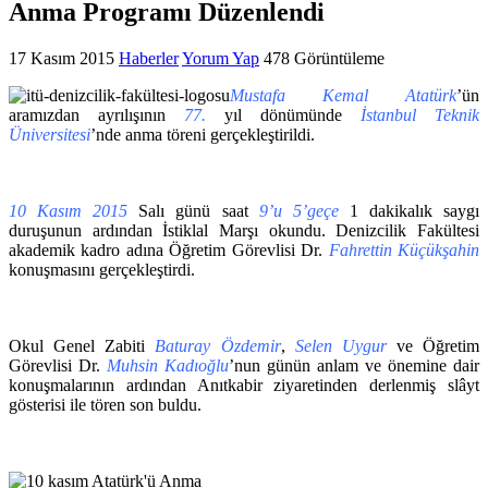
Anma Programı Düzenlendi
17 Kasım 2015
Haberler
Yorum Yap
478 Görüntüleme
Mustafa Kemal Atatürk
’ün
aramızdan ayrılışının
77.
yıl dönümünde
İstanbul Teknik
Üniversitesi
’nde anma töreni gerçekleştirildi.
10 Kasım 2015
Salı günü saat
9’u 5’geçe
1 dakikalık saygı
duruşunun ardından İstiklal Marşı okundu. Denizcilik Fakültesi
akademik kadro adına Öğretim Görevlisi Dr.
Fahrettin Küçükşahin
konuşmasını gerçekleştirdi.
Okul Genel Zabiti
Baturay Özdemir
,
Selen Uygur
ve Öğretim
Görevlisi Dr.
Muhsin Kadıoğlu
’nun günün anlam ve önemine dair
konuşmalarının ardından Anıtkabir ziyaretinden derlenmiş slâyt
gösterisi ile tören son buldu.