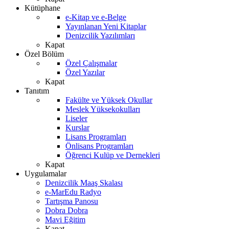
Kütüphane
e-Kitap ve e-Belge
Yayınlanan Yeni Kitaplar
Denizcilik Yazılımları
Kapat
Özel Bölüm
Özel Çalışmalar
Özel Yazılar
Kapat
Tanıtım
Fakülte ve Yüksek Okullar
Meslek Yüksekokulları
Liseler
Kurslar
Lisans Programları
Önlisans Programları
Öğrenci Kulüp ve Dernekleri
Kapat
Uygulamalar
Denizcilik Maaş Skalası
e-MarEdu Radyo
Tartışma Panosu
Dobra Dobra
Mavi Eğitim
Kapat