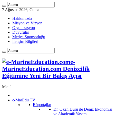
7 Ağustos 2026, Cuma
Hakkımızda
Misyon ve Vizyon
Organizasyon
Duyurular
Medya Sponsorluğu
İletişim Bilgileri
e-
MarineEducation.com Denizcilik
Eğitimine Yeni Bir Bakış Açısı
Menü
e-MarEdu TV
Röportajlar
Dr. Okan Duru ile Deniz Ekonomisi
ve Akademik Yaşam