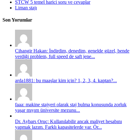
STCW 5 temel harici soru ve cevaplar
Liman stajı
Son Yorumlar
Cihangir Hakan: İndirdim, denedim, genelde güzel, bende
verdiği problem, full speed de saft jene...
arda1881: bu maaşlar kim için? 1, 2, 3, 4. kaptan?...
faaa: makine stajyeri olarak staj bulma konusunda zorluk
yaşar mıyım üniversite mezunu...
Dr. Aybars Oruç: Kullanılabilir ancak maliyet hesabını
yapmak lazım. Farklı kapasitelerde var. Ör...