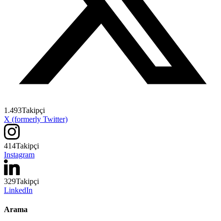
1.493
Takipçi
X (formerly Twitter)
414
Takipçi
Instagram
329
Takipçi
LinkedIn
Arama