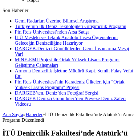
Son Haberler
Gemi Radarları Üzerine Bilimsel Araştırma
Türkiye’nin İlk Deniz Teknolojileri Girişimcilik Programı
Piri Reis Üniversitesi’nden Arsa Satışı
İTÜ Mesleki ve Teknik Anadolu Lisesi Öğrencilerini
Geleceğin Denizciliğine Hazırlıyor
DARGEB-Denizci Gönüllülerden Gemi İnsanlarına Mesaj
Var!
MINE-EMI Projesi ile Ortak Yüksek Lisans Programı
Geliştirme Çalışmaları
Armona Denizcilik İşletme Müdürü Kapt. Semih Falay Vefat
Etti
Piri Reis Üniversitesi’nin Karadeniz Ülkeleri için “Ortak
Yüksek Lisans Programı” Projesi
DARGEB’ten, Deniz’den Fotoğraf Sergisi
DARGEB Denizci Gönüllüler’den Preveze Deniz Zaferi
Videosu
Ana Sayfa
»
Haberler
»
İTÜ Denizcilik Fakültesi’nde Atatürk’ü Anma
Programı Düzenlendi
İTÜ Denizcilik Fakültesi’nde Atatürk’ü