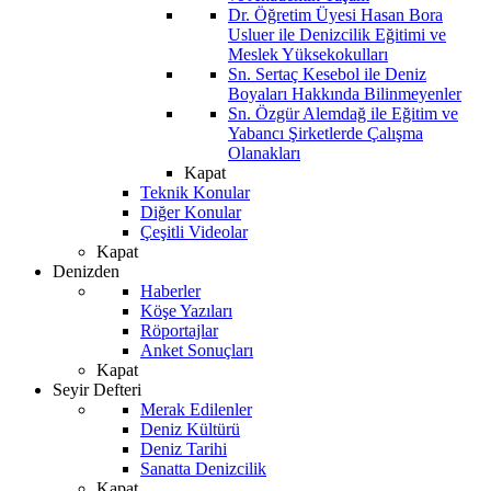
Dr. Öğretim Üyesi Hasan Bora
Usluer ile Denizcilik Eğitimi ve
Meslek Yüksekokulları
Sn. Sertaç Kesebol ile Deniz
Boyaları Hakkında Bilinmeyenler
Sn. Özgür Alemdağ ile Eğitim ve
Yabancı Şirketlerde Çalışma
Olanakları
Kapat
Teknik Konular
Diğer Konular
Çeşitli Videolar
Kapat
Denizden
Haberler
Köşe Yazıları
Röportajlar
Anket Sonuçları
Kapat
Seyir Defteri
Merak Edilenler
Deniz Kültürü
Deniz Tarihi
Sanatta Denizcilik
Kapat