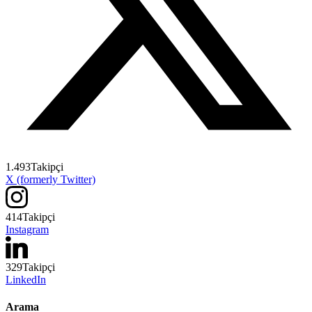
1.493
Takipçi
X (formerly Twitter)
414
Takipçi
Instagram
329
Takipçi
LinkedIn
Arama