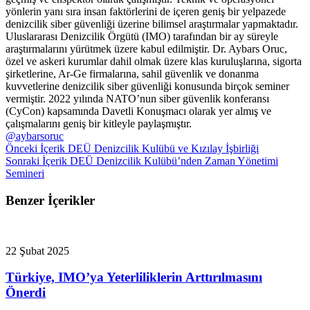
yönlerin yanı sıra insan faktörlerini de içeren geniş bir yelpazede
denizcilik siber güvenliği üzerine bilimsel araştırmalar yapmaktadır.
Uluslararası Denizcilik Örgütü (IMO) tarafından bir ay süreyle
araştırmalarını yürütmek üzere kabul edilmiştir. Dr. Aybars Oruc,
özel ve askeri kurumlar dahil olmak üzere klas kuruluşlarına, sigorta
şirketlerine, Ar-Ge firmalarına, sahil güvenlik ve donanma
kuvvetlerine denizcilik siber güvenliği konusunda birçok seminer
vermiştir. 2022 yılında NATO’nun siber güvenlik konferansı
(CyCon) kapsamında Davetli Konuşmacı olarak yer almış ve
çalışmalarını geniş bir kitleyle paylaşmıştır.
@aybarsoruc
Önceki İçerik
DEÜ Denizcilik Kulübü ve Kızılay İşbirliği
Sonraki İçerik
DEÜ Denizcilik Kulübü’nden Zaman Yönetimi
Semineri
Benzer İçerikler
22 Şubat 2025
Türkiye, IMO’ya Yeterliliklerin Arttırılmasını
Önerdi