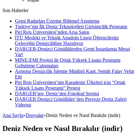
Son Haberler
Gemi Radarları Üzerine Bilimsel Araştırma
Türkiye’nin İlk Deniz Teknolojileri Girişimcilik Programı
Piri Reis Üniversitesi’nden Arsa Satışı
İTÜ Mesleki ve Teknik Anadolu Lisesi Öğrencilerini
Geleceğin Denizciliğine Hazırlıyor
DARGEB-Denizci Gönüllülerden Gemi İnsanlarına Mesaj
Var!
MINE-EMI Projesi ile Ortak Yüksek Lisans Programı
Geliştirme Çalışmaları
Armona Denizcilik İşletme Müdürü Kapt. Semih Falay Vefat
Etti
Piri Reis Üniversitesi’nin Karadeniz Ülkeleri için “Ortak
Yüksek Lisans Programı” Projesi
DARGEB’ten, Deniz’den Fotoğraf Sergisi
DARGEB Denizci Gönüllüler’den Preveze Deniz Zaferi
Videosu
Ana Sayfa
»
Dosyalar
»
Deniz Neden ve Nasıl Bırakılır (indir)
Deniz Neden ve Nasıl Bırakılır (indir)