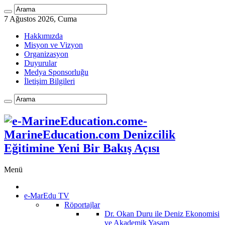
7 Ağustos 2026, Cuma
Hakkımızda
Misyon ve Vizyon
Organizasyon
Duyurular
Medya Sponsorluğu
İletişim Bilgileri
e-
MarineEducation.com Denizcilik
Eğitimine Yeni Bir Bakış Açısı
Menü
e-MarEdu TV
Röportajlar
Dr. Okan Duru ile Deniz Ekonomisi
ve Akademik Yaşam