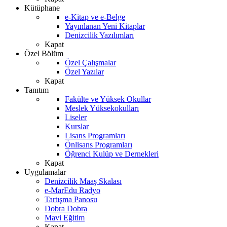
Kütüphane
e-Kitap ve e-Belge
Yayınlanan Yeni Kitaplar
Denizcilik Yazılımları
Kapat
Özel Bölüm
Özel Çalışmalar
Özel Yazılar
Kapat
Tanıtım
Fakülte ve Yüksek Okullar
Meslek Yüksekokulları
Liseler
Kurslar
Lisans Programları
Önlisans Programları
Öğrenci Kulüp ve Dernekleri
Kapat
Uygulamalar
Denizcilik Maaş Skalası
e-MarEdu Radyo
Tartışma Panosu
Dobra Dobra
Mavi Eğitim
Kapat