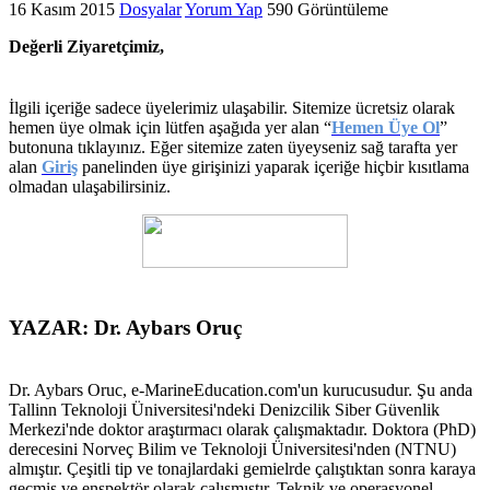
16 Kasım 2015
Dosyalar
Yorum Yap
590 Görüntüleme
Değerli Ziyaretçimiz,
İlgili içeriğe sadece üyelerimiz ulaşabilir. Sitemize ücretsiz olarak
hemen üye olmak için lütfen aşağıda yer alan “
Hemen Üye Ol
”
butonuna tıklayınız. Eğer sitemize zaten üyeyseniz sağ tarafta yer
alan
Giriş
panelinden üye girişinizi yaparak içeriğe hiçbir kısıtlama
olmadan ulaşabilirsiniz.
YAZAR: Dr. Aybars Oruç
Dr. Aybars Oruc, e-MarineEducation.com'un kurucusudur. Şu anda
Tallinn Teknoloji Üniversitesi'ndeki Denizcilik Siber Güvenlik
Merkezi'nde doktor araştırmacı olarak çalışmaktadır. Doktora (PhD)
derecesini Norveç Bilim ve Teknoloji Üniversitesi'nden (NTNU)
almıştır. Çeşitli tip ve tonajlardaki gemielrde çalıştıktan sonra karaya
geçmiş ve enspektör olarak çalışmıştır. Teknik ve operasyonel