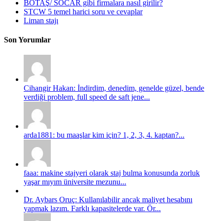
BOTAŞ/ SOCAR gibi firmalara nasıl girilir?
STCW 5 temel harici soru ve cevaplar
Liman stajı
Son Yorumlar
Cihangir Hakan: İndirdim, denedim, genelde güzel, bende
verdiği problem, full speed de saft jene...
arda1881: bu maaşlar kim için? 1, 2, 3, 4. kaptan?...
faaa: makine stajyeri olarak staj bulma konusunda zorluk
yaşar mıyım üniversite mezunu...
Dr. Aybars Oruç: Kullanılabilir ancak maliyet hesabını
yapmak lazım. Farklı kapasitelerde var. Ör...