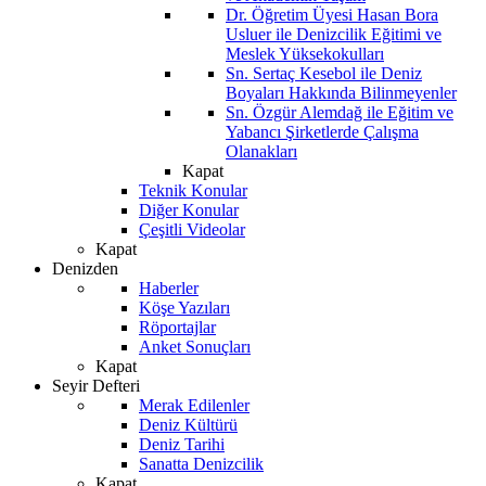
Dr. Öğretim Üyesi Hasan Bora
Usluer ile Denizcilik Eğitimi ve
Meslek Yüksekokulları
Sn. Sertaç Kesebol ile Deniz
Boyaları Hakkında Bilinmeyenler
Sn. Özgür Alemdağ ile Eğitim ve
Yabancı Şirketlerde Çalışma
Olanakları
Kapat
Teknik Konular
Diğer Konular
Çeşitli Videolar
Kapat
Denizden
Haberler
Köşe Yazıları
Röportajlar
Anket Sonuçları
Kapat
Seyir Defteri
Merak Edilenler
Deniz Kültürü
Deniz Tarihi
Sanatta Denizcilik
Kapat