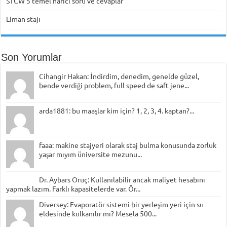
STCW 5 temel harici soru ve cevaplar
Liman stajı
Son Yorumlar
Cihangir Hakan: İndirdim, denedim, genelde güzel,
bende verdiği problem, full speed de saft jene...
arda1881: bu maaşlar kim için? 1, 2, 3, 4. kaptan?...
faaa: makine stajyeri olarak staj bulma konusunda zorluk
yaşar mıyım üniversite mezunu...
Dr. Aybars Oruç: Kullanılabilir ancak maliyet hesabını
yapmak lazım. Farklı kapasitelerde var. Ör...
Diversey: Evaporatör sistemi bir yerleşim yeri için su
eldesinde kulkanılır mı? Mesela 500...