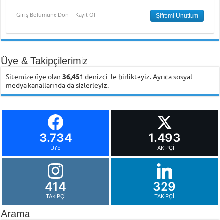
|
Giriş Bölümüne Dön
Kayıt Ol
Üye & Takipçilerimiz
Sitemize üye olan
36,451
denizci ile birlikteyiz. Ayrıca sosyal
medya kanallarında da sizlerleyiz.
3.734
1.493
ÜYE
TAKIPÇI
414
329
TAKIPÇI
TAKIPÇI
Arama