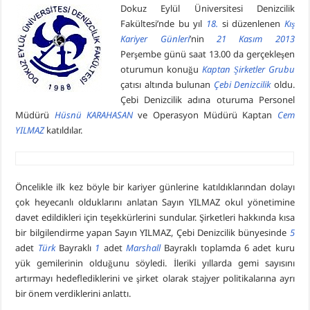
Dokuz Eylül Üniversitesi Denizcilik
Fakültesi’nde bu yıl
18.
si düzenlenen
Kış
Kariyer Günleri
’nin
21 Kasım 2013
Perşembe günü saat 13.00 da gerçekleşen
oturumun konuğu
Kaptan Şirketler Grubu
çatısı altında bulunan
Çebi Denizcilik
oldu.
Çebi Denizcilik adına oturuma Personel
Müdürü
Hüsnü KARAHASAN
ve Operasyon Müdürü Kaptan
Cem
YILMAZ
katıldılar.
Öncelikle ilk kez böyle bir kariyer günlerine katıldıklarından dolayı
çok heyecanlı olduklarını anlatan Sayın YILMAZ okul yönetimine
davet edildikleri için teşekkürlerini sundular. Şirketleri hakkında kısa
bir bilgilendirme yapan Sayın YILMAZ, Çebi Denizcilik bünyesinde
5
adet
Türk
Bayraklı
1
adet
Marshall
Bayraklı toplamda 6 adet kuru
yük gemilerinin olduğunu söyledi. İleriki yıllarda gemi sayısını
artırmayı hedeflediklerini ve şirket olarak stajyer politikalarına ayrı
bir önem verdiklerini anlattı.