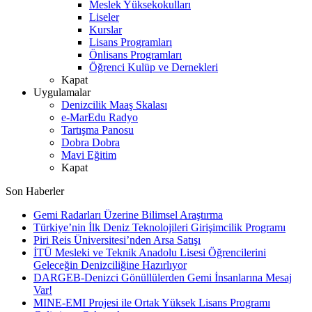
Meslek Yüksekokulları
Liseler
Kurslar
Lisans Programları
Önlisans Programları
Öğrenci Kulüp ve Dernekleri
Kapat
Uygulamalar
Denizcilik Maaş Skalası
e-MarEdu Radyo
Tartışma Panosu
Dobra Dobra
Mavi Eğitim
Kapat
Son Haberler
Gemi Radarları Üzerine Bilimsel Araştırma
Türkiye’nin İlk Deniz Teknolojileri Girişimcilik Programı
Piri Reis Üniversitesi’nden Arsa Satışı
İTÜ Mesleki ve Teknik Anadolu Lisesi Öğrencilerini
Geleceğin Denizciliğine Hazırlıyor
DARGEB-Denizci Gönüllülerden Gemi İnsanlarına Mesaj
Var!
MINE-EMI Projesi ile Ortak Yüksek Lisans Programı