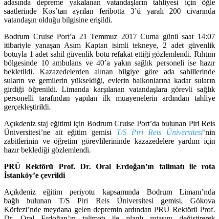
adasında depreme yakalanan vatandaşların tahliyesi için öğle
saatlerinde Kos’tan ayrılan feribotta 3’ü yaralı 200 civarında
vatandaşın olduğu bilgisine erişildi.
Bodrum Cruise Port’a 21 Temmuz 2017 Cuma günü saat 14:07
itibariyle yanaşan Asım Kaptan isimli tekneye, 2 adet güvenlik
botuyla 1 adet sahil güvenlik botu refakat ettiği gözlemlendi. Rıhtım
bölgesinde 10 ambulans ve 40’a yakın sağlık personeli ise hazır
bekletildi. Kazazedelerden alınan bilgiye göre ada sahillerinde
suların ve gemilerin yükseldiği, evlerin balkonlarına kadar suların
girdiği öğrenildi. Limanda karşılanan vatandaşlara görevli sağlık
personelli tarafından yapılan ilk muayenelerin ardından tahliye
gerçekleştirildi.
Açıkdeniz staj eğitimi için Bodrum Cruise Port’da bulunan Piri Reis
Üniversitesi’ne ait eğitim gemisi
T/S Piri Reis Üniversitesi
‘nin
zabitlerinin ve öğretim görevlilerininde kazazedelere yardım için
hazır beklediği gözlemlendi.
PRÜ Rektörü Prof. Dr. Oral Erdoğan’ın talimatı ile rota
İstanköy’e çevrildi
Açıkdeniz eğitim periyotu kapsamında Bodrum Limanı’nda
bağlı bulunan T/S Piri Reis Üniversitesi gemisi, Gökova
Körfezi’nde meydana gelen depremin ardından PRÜ Rektörü Prof.
Dr. Oral Erdoğan’ın talimatı ile planlı rotasını değiştirerek