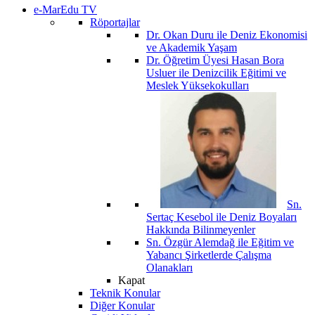
e-MarEdu TV
Röportajlar
Dr. Okan Duru ile Deniz Ekonomisi
ve Akademik Yaşam
Dr. Öğretim Üyesi Hasan Bora
Usluer ile Denizcilik Eğitimi ve
Meslek Yüksekokulları
Sn.
Sertaç Kesebol ile Deniz Boyaları
Hakkında Bilinmeyenler
Sn. Özgür Alemdağ ile Eğitim ve
Yabancı Şirketlerde Çalışma
Olanakları
Kapat
Teknik Konular
Diğer Konular