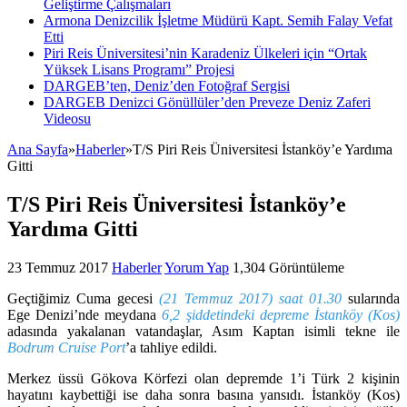
Geliştirme Çalışmaları
Armona Denizcilik İşletme Müdürü Kapt. Semih Falay Vefat
Etti
Piri Reis Üniversitesi’nin Karadeniz Ülkeleri için “Ortak
Yüksek Lisans Programı” Projesi
DARGEB’ten, Deniz’den Fotoğraf Sergisi
DARGEB Denizci Gönüllüler’den Preveze Deniz Zaferi
Videosu
Ana Sayfa
»
Haberler
»
T/S Piri Reis Üniversitesi İstanköy’e Yardıma
Gitti
T/S Piri Reis Üniversitesi İstanköy’e
Yardıma Gitti
23 Temmuz 2017
Haberler
Yorum Yap
1,304 Görüntüleme
Geçtiğimiz Cuma gecesi
(21 Temmuz 2017) saat 01.30
sularında
Ege Denizi’nde meydana
6,2 şiddetindeki depreme
İstanköy (Kos)
adasında yakalanan vatandaşlar, Asım Kaptan isimli tekne ile
Bodrum Cruise Port
’a tahliye edildi.
Merkez üssü Gökova Körfezi olan depremde 1’i Türk 2 kişinin
hayatını kaybettiği ise daha sonra basına yansıdı. İstanköy (Kos)