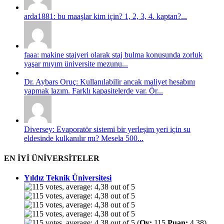
arda1881: bu maaşlar kim için? 1, 2, 3, 4. kaptan?...
faaa: makine stajyeri olarak staj bulma konusunda zorluk
yaşar mıyım üniversite mezunu...
Dr. Aybars Oruç: Kullanılabilir ancak maliyet hesabını
yapmak lazım. Farklı kapasitelerde var. Ör...
Diversey: Evaporatör sistemi bir yerleşim yeri için su
eldesinde kulkanılır mı? Mesela 500...
EN İYİ ÜNİVERSİTELER
Yıldız Teknik Üniversitesi
(
Oy:
115
Puan:
4,38)