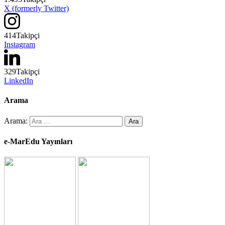
X (formerly Twitter)
414
Takipçi
Instagram
329
Takipçi
LinkedIn
Arama
Arama:
e-MarEdu Yayınları