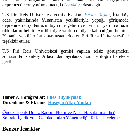
depremzedelere yardım amacıyla
İstanköy
adasına gitti.
T/S Piri Reis Üniversitesi gemisi Kaptanı
Ercan Taşkın
, İstanköy
adası yakınlarında Yunanistan yetkilileriyle yaptığı görüşmede
depremden duyulan üzüntüyü dile getirdi ve her türlü yardıma hazır
olduklarını belirtti. An itibariyle yardıma ihtiyaç kalmadığını belirten
Yunanlı yetkililer bu davranıştan dolayı Piri Reis Üniversitesi’ne
teşekkür ettiler.
T/S Piri Reis Üniversitesi gemisi yapılan telsiz görüşmeleri
sonrasında İstanköy Adası’ndan ayrılarak İzmir’e doğru harekete
geçti.
Haber & Fotoğraflar:
Enes Büyükçolak
Düzenleme & Ekleme:
Hüseyin Altay Yontan
Önceki İçerik
Deniz Raporu Nedir ve Nasıl Hazırlanmalıdır?
Sonraki İçerik
Yeni Gemiadamları Yönetmeliği Taslak İncelemesi
Benzer İçerikler