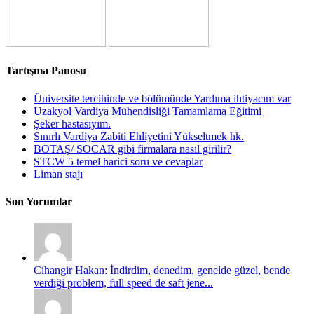
Tartışma Panosu
Üniversite tercihinde ve bölümünde Yardıma ihtiyacım var
Uzakyol Vardiya Mühendisliği Tamamlama Eğitimi
Şeker hastasıyım.
Sınırlı Vardiya Zabiti Ehliyetini Yükseltmek hk.
BOTAŞ/ SOCAR gibi firmalara nasıl girilir?
STCW 5 temel harici soru ve cevaplar
Liman stajı
Son Yorumlar
Cihangir Hakan: İndirdim, denedim, genelde güzel, bende
verdiği problem, full speed de saft jene...