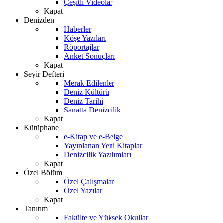
Çeşitli Videolar
Kapat
Denizden
Haberler
Köşe Yazıları
Röportajlar
Anket Sonuçları
Kapat
Seyir Defteri
Merak Edilenler
Deniz Kültürü
Deniz Tarihi
Sanatta Denizcilik
Kapat
Kütüphane
e-Kitap ve e-Belge
Yayınlanan Yeni Kitaplar
Denizcilik Yazılımları
Kapat
Özel Bölüm
Özel Çalışmalar
Özel Yazılar
Kapat
Tanıtım
Fakülte ve Yüksek Okullar