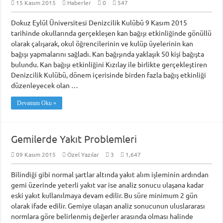
15 Kasım 2015
Haberler
0
547
Dokuz Eylül Üniversitesi Denizcilik Kulübü 9 Kasım 2015
tarihinde okullarında gerçekleşen kan bağışı etkinliğinde gönüllü
olarak çalışarak, okul öğrencilerinin ve kulüp üyelerinin kan
bağışı yapmalarını sağladı. Kan bağışında yaklaşık 50 kişi bağışta
bulundu. Kan bağışı etkinliğini Kızılay ile birlikte gerçekleştiren
Denizcilik Kulübü, dönem içerisinde birden fazla bağış etkinliği
düzenleyecek olan …
Devamını Oku »
Gemilerde Yakıt Problemleri
09 Kasım 2015
Özel Yazılar
3
1,647
Bilindiği gibi normal şartlar altında yakıt alım işleminin ardından
gemi üzerinde yeterli yakıt var ise analiz sonucu ulaşana kadar
eski yakıt kullanılmaya devam edilir. Bu süre minimum 2 gün
olarak ifade edilir. Gemiye ulaşan analiz sonucunun uluslararası
normlara göre belirlenmiş değerler arasında olması halinde