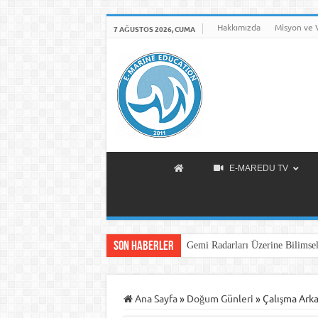
Hakkımızda
Misyon ve 
7 AĞUSTOS 2026, CUMA
E-MAREDU TV
Son Haberler
Gemi Radarları Üzerine Bilimsel
Ana Sayfa
»
Doğum Günleri
»
Çalışma Ark