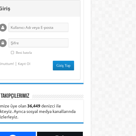
Deniz Boyaları
ile Eğitim ve
Giriş
kında
Yabancı
nmeyenler
Şirketlerde
Çalışma Olanakları
Beni hatırla
|
Unuttum!
Kayıt Ol
 Takipçilerimiz
emize üye olan
36,449
denizci ile
ikteyiz. Ayrıca sosyal medya kanallarında
izlerleyiz.