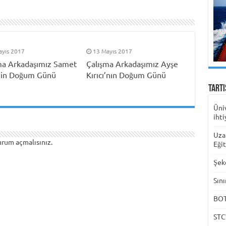
ayıs 2017
13 Mayıs 2017
ma Arkadaşımız Samet
Çalışma Arkadaşımız Ayşe
’in Doğum Günü
Kırıcı’nın Doğum Günü
Tart
Üni
ihti
Uza
urum açmalısınız
.
Eği
Şek
Sını
BOTA
STC