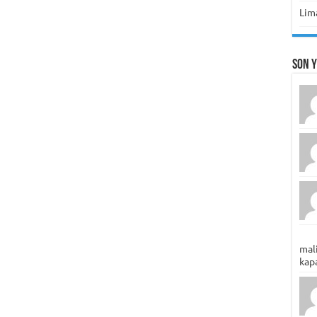
Lima
Son 
mali
kapa