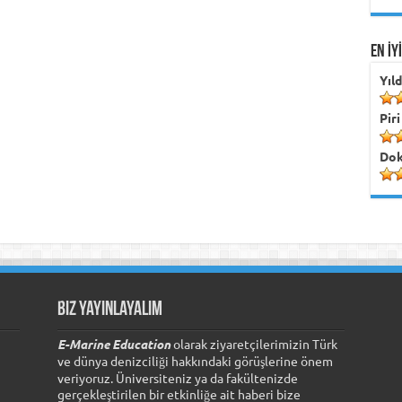
EN İY
Yıl
Piri
Dok
Biz Yayınlayalım
E-Marine Education
olarak ziyaretçilerimizin Türk
ve dünya denizciliği hakkındaki görüşlerine önem
veriyoruz. Üniversiteniz ya da fakültenizde
gerçekleştirilen bir etkinliğe ait haberi bize