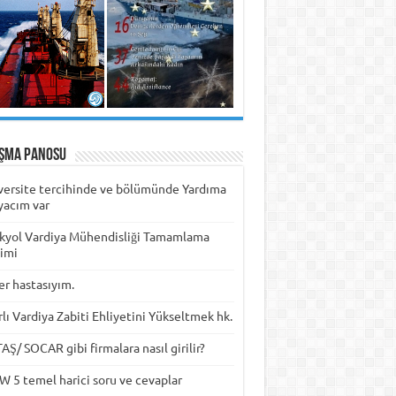
ışma Panosu
versite tercihinde ve bölümünde Yardıma
yacım var
kyol Vardiya Mühendisliği Tamamlama
timi
er hastasıyım.
rlı Vardiya Zabiti Ehliyetini Yükseltmek hk.
Ş/ SOCAR gibi firmalara nasıl girilir?
W 5 temel harici soru ve cevaplar