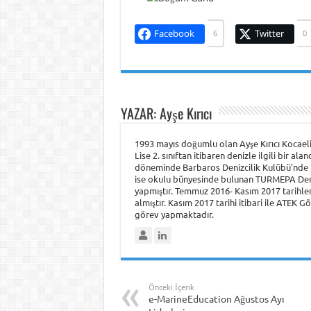
Facebook
Twitter
6
0
YAZAR: Ayşe Kırıcı
1993 mayıs doğumlu olan Ayşe Kırıcı Kocael
Lise 2. sınıftan itibaren denizle ilgili bir a
döneminde Barbaros Denizcilik Kulübü'nde F
ise okulu bünyesinde bulunan TURMEPA Deniz
yapmıştır. Temmuz 2016- Kasım 2017 tarihle
almıştır. Kasım 2017 tarihi itibari ile ATEK 
görev yapmaktadır.
Önceki İçerik
e-MarineEducation Ağustos Ayı