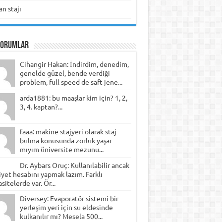
n stajı
Yorumlar
Cihangir Hakan: İndirdim, denedim,
genelde güzel, bende verdiği
problem, full speed de saft jene...
arda1881: bu maaşlar kim için? 1, 2,
3, 4. kaptan?...
faaa: makine stajyeri olarak staj
bulma konusunda zorluk yaşar
mıyım üniversite mezunu...
Dr. Aybars Oruç: Kullanılabilir ancak
yet hesabını yapmak lazım. Farklı
sitelerde var. Ör...
Diversey: Evaporatör sistemi bir
yerleşim yeri için su eldesinde
kulkanılır mı? Mesela 500...