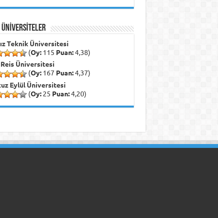
İ ÜNİVERSİTELER
dız Teknik Üniversitesi
(
Oy:
115
Puan:
4,38)
 Reis Üniversitesi
(
Oy:
167
Puan:
4,37)
uz Eylül Üniversitesi
(
Oy:
25
Puan:
4,20)