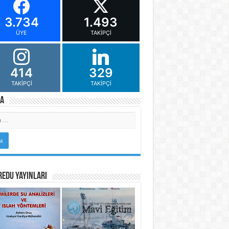
3.734
1.493
ÜYE
TAKIPÇI
414
329
TAKIPÇI
TAKIPÇI
a
Edu Yayınları