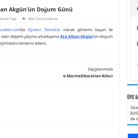
Deniz Ekonomisi
Hasan Bora Usluer
ile 
lban Akgün’ün Doğum Günü
ve Akademik
ile Denizcilik
Hak
Yaşam
Eğitimi ve Meslek
Bili
Yüksekokulları
Yorum Yap
400 Görüntüleme
ucation.com
‘da
Öğrenci Temsilcisi
olarak görevini başarı ile
olan değerli çalışma arkadaşımız
Ata Alban Akgün
‘ün doğum
eçirmesini temenni ederiz.
Saygılarımızla
e-MarineEducation Ailesi
Üye &
Sit
birl
da s