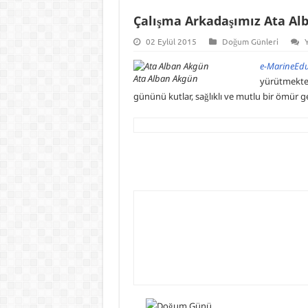
Çalışma Arkadaşımız Ata A
02 Eylül 2015
Doğum Günleri
e-MarineEd
Ata Alban Akgün
yürütmekte 
gününü kutlar, sağlıklı ve mutlu bir ömür g