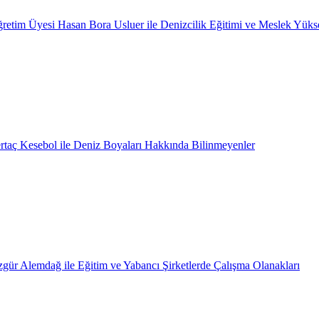
retim Üyesi Hasan Bora Usluer ile Denizcilik Eğitimi ve Meslek Yüks
rtaç Kesebol ile Deniz Boyaları Hakkında Bilinmeyenler
gür Alemdağ ile Eğitim ve Yabancı Şirketlerde Çalışma Olanakları