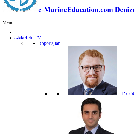
e-MarineEducation.com Denizci
Menü
e-MarEdu TV
Röportajlar
Dr. O