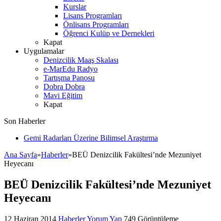
Kurslar
Lisans Programları
Önlisans Programları
Öğrenci Kulüp ve Dernekleri
Kapat
Uygulamalar
Denizcilik Maaş Skalası
e-MarEdu Radyo
Tartışma Panosu
Dobra Dobra
Mavi Eğitim
Kapat
Son Haberler
Gemi Radarları Üzerine Bilimsel Araştırma
Ana Sayfa
»
Haberler
»
BEÜ Denizcilik Fakültesi’nde Mezuniyet
Heyecanı
BEÜ Denizcilik Fakültesi’nde Mezuniyet
Heyecanı
12 Haziran 2014
Haberler
Yorum Yap
749 Görüntüleme