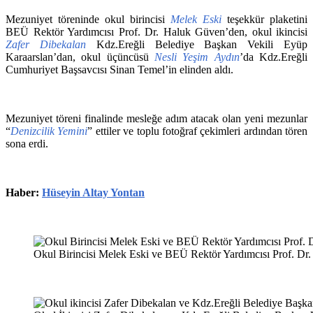
Mezuniyet töreninde okul birincisi
Melek Eski
teşekkür plaketini
BEÜ Rektör Yardımcısı Prof. Dr. Haluk Güven’den, okul ikincisi
Zafer Dibekalan
Kdz.Ereğli Belediye Başkan Vekili Eyüp
Karaarslan’dan, okul üçüncüsü
Nesli Yeşim Aydın
’da Kdz.Ereğli
Cumhuriyet Başsavcısı Sinan Temel’in elinden aldı.
Mezuniyet töreni finalinde mesleğe adım atacak olan yeni mezunlar
“
Denizcilik Yemini
” ettiler ve toplu fotoğraf çekimleri ardından tören
sona erdi.
Haber:
Hüseyin Altay Yontan
Okul Birincisi Melek Eski ve BEÜ Rektör Yardımcısı Prof. Dr