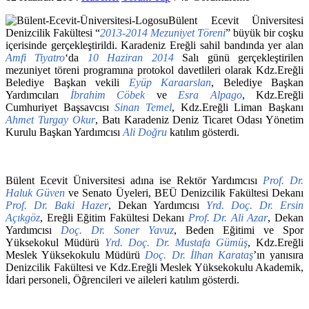
Bülent Ecevit Üniversitesi
Denizcilik Fakültesi “
2013-2014 Mezuniyet Töreni
” büyük bir coşku
içerisinde gerçekleştirildi. Karadeniz Ereğli sahil bandında yer alan
Amfi Tiyatro
‘da
10 Haziran 2014
Salı günü gerçekleştirilen
mezuniyet töreni programına protokol davetlileri olarak Kdz.Ereğli
Belediye Başkan vekili
Eyüp Karaarslan
, Belediye Başkan
Yardımcıları
İbrahim Cöbek
ve
Esra Alpago
, Kdz.Ereğli
Cumhuriyet Başsavcısı
Sinan Temel
, Kdz.Ereğli Liman Başkanı
Ahmet Turgay Okur
, Batı Karadeniz Deniz Ticaret Odası Yönetim
Kurulu Başkan Yardımcısı
Ali Doğru
katılım gösterdi.
Bülent Ecevit Üniversitesi adına ise Rektör Yardımcısı
Prof. Dr.
Haluk Güven
ve Senato Üyeleri, BEÜ Denizcilik Fakültesi Dekanı
Prof. Dr. Baki Hazer
, Dekan Yardımcısı
Yrd. Doç. Dr. Ersin
Açıkgöz
, Ereğli Eğitim Fakültesi Dekanı
Prof. Dr. Ali Azar
, Dekan
Yardımcısı
Doç. Dr. Soner Yavuz
, Beden Eğitimi ve Spor
Yüksekokul Müdürü
Yrd. Doç. Dr. Mustafa Gümüş
, Kdz.Ereğli
Meslek Yüksekokulu Müdürü
Doç. Dr. İlhan Karataş
’ın yanısıra
Denizcilik Fakültesi ve Kdz.Ereğli Meslek Yüksekokulu Akademik,
İdari personeli, Öğrencileri ve aileleri katılım gösterdi.