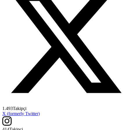
1.493
Takipçi
X (formerly Twitter)
414
Takipçi