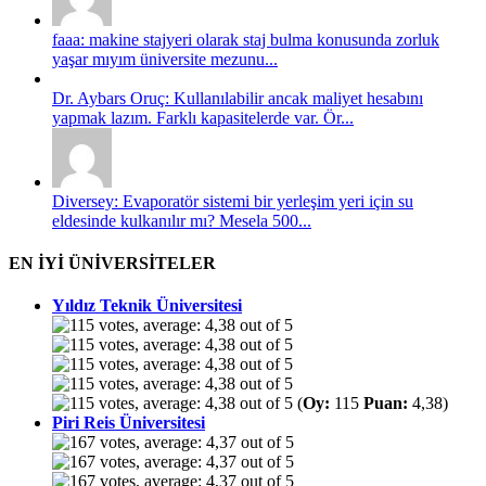
faaa: makine stajyeri olarak staj bulma konusunda zorluk
yaşar mıyım üniversite mezunu...
Dr. Aybars Oruç: Kullanılabilir ancak maliyet hesabını
yapmak lazım. Farklı kapasitelerde var. Ör...
Diversey: Evaporatör sistemi bir yerleşim yeri için su
eldesinde kulkanılır mı? Mesela 500...
EN İYİ ÜNİVERSİTELER
Yıldız Teknik Üniversitesi
(
Oy:
115
Puan:
4,38)
Piri Reis Üniversitesi