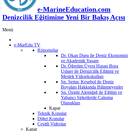
e-MarineEducation.com
Denizcilik Eğitimine Yeni Bir Bakış Açısı
Menü
e-MarEdu TV
Röportajlar
Dr. Okan Duru ile Deniz Ekonomisi
ve Akademik Yaşam
Dr. Öğretim Üyesi Hasan Bora
Usluer ile Denizcilik Eğitimi ve
Meslek Yüksekokulları
Sn. Sertaç Kesebol ile Deniz
Boyaları Hakkında Bilinmeyenler
Sn. Özgür Alemdağ ile Eğitim ve
Yabancı Şirketlerde Çalışma
Olanakları
Kapat
Teknik Konular
Diğer Konular
Çeşitli Videolar
Kapat