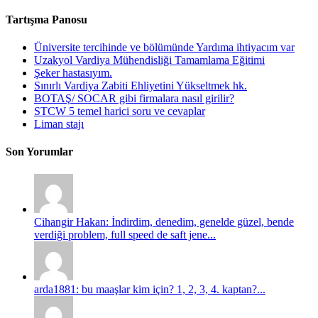
Tartışma Panosu
Üniversite tercihinde ve bölümünde Yardıma ihtiyacım var
Uzakyol Vardiya Mühendisliği Tamamlama Eğitimi
Şeker hastasıyım.
Sınırlı Vardiya Zabiti Ehliyetini Yükseltmek hk.
BOTAŞ/ SOCAR gibi firmalara nasıl girilir?
STCW 5 temel harici soru ve cevaplar
Liman stajı
Son Yorumlar
Cihangir Hakan: İndirdim, denedim, genelde güzel, bende
verdiği problem, full speed de saft jene...
arda1881: bu maaşlar kim için? 1, 2, 3, 4. kaptan?...