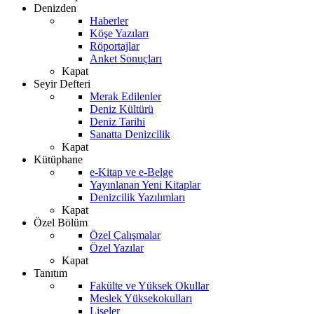
Denizden
Haberler
Köşe Yazıları
Röportajlar
Anket Sonuçları
Kapat
Seyir Defteri
Merak Edilenler
Deniz Kültürü
Deniz Tarihi
Sanatta Denizcilik
Kapat
Kütüphane
e-Kitap ve e-Belge
Yayınlanan Yeni Kitaplar
Denizcilik Yazılımları
Kapat
Özel Bölüm
Özel Çalışmalar
Özel Yazılar
Kapat
Tanıtım
Fakülte ve Yüksek Okullar
Meslek Yüksekokulları
Liseler