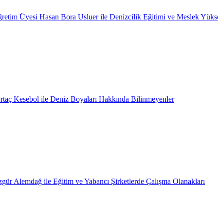
retim Üyesi Hasan Bora Usluer ile Denizcilik Eğitimi ve Meslek Yüks
rtaç Kesebol ile Deniz Boyaları Hakkında Bilinmeyenler
gür Alemdağ ile Eğitim ve Yabancı Şirketlerde Çalışma Olanakları