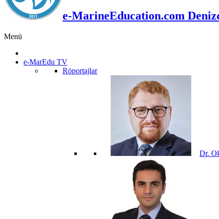
e-MarineEducation.com Denizci
Menü
e-MarEdu TV
Röportajlar
Dr. O