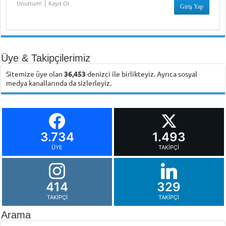
|
Unuttum!
Kayıt Ol
Üye & Takipçilerimiz
Sitemize üye olan
36,453
denizci ile birlikteyiz. Ayrıca sosyal
medya kanallarında da sizlerleyiz.
3.734
1.493
ÜYE
TAKIPÇI
414
329
TAKIPÇI
TAKIPÇI
Arama