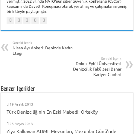
vermiştir. 2022 yılında NATO’nun siber güvenlik konferansı (CyCon)
kapsamında Davetli Konuşmacı olarak yer almış ve çalışmalarını geniş
bir kitleyle paylaşmıştır.
Önceki İçerik
Nisan Ayı Anketi: Denizde Kadın
Eteği
Sonraki İçerik
Dokuz Eylül Üniversitesi
Denizcilik Fakültesi Bahar
Kariyer Günleri
Benzer İçerikler
19 Aralık 2013
Türk Denizciliğinin En Eski Mabedi: Ortaköy
25 Mayıs 2013
Ziya Kalkavan ADML Mezunları, Mezunlar Günü’nde