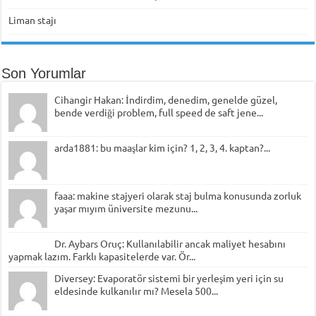
Liman stajı
Son Yorumlar
Cihangir Hakan: İndirdim, denedim, genelde güzel,
bende verdiği problem, full speed de saft jene...
arda1881: bu maaşlar kim için? 1, 2, 3, 4. kaptan?...
faaa: makine stajyeri olarak staj bulma konusunda zorluk
yaşar mıyım üniversite mezunu...
Dr. Aybars Oruç: Kullanılabilir ancak maliyet hesabını
yapmak lazım. Farklı kapasitelerde var. Ör...
Diversey: Evaporatör sistemi bir yerleşim yeri için su
eldesinde kulkanılır mı? Mesela 500...