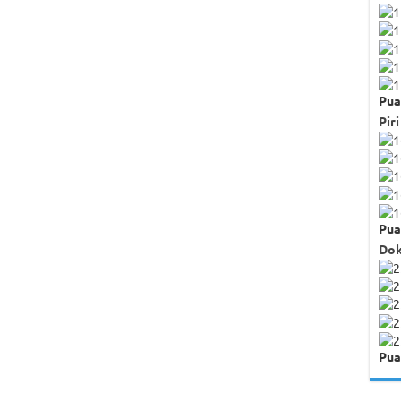
Pua
Piri
Pua
Dok
Pua