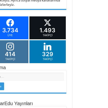
ikteyiz. Ayrıca sosyal medya kanallarında
izlerleyiz.
3.734
1.493
ÜYE
TAKIPÇI
414
329
TAKIPÇI
TAKIPÇI
ma
arEdu Yayınları