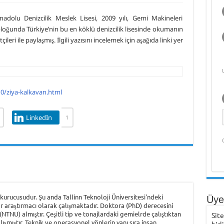
 Müdürü Kapt. Semih Falay Vefat Etti
adolu Denizcilik Meslek Lisesi, 2009 yılı, Gemi Makineleri
Karadeniz Ülkeleri için “Ortak Yüksek Lisans Programı” Projesi
l bloğunda Türkiye’nin bu en köklü denizcilik lisesinde okumanın
leri ile paylaşmış. İlgili yazısını incelemek için aşağıda linki yer
toğraf Sergisi
r’den Preveze Deniz Zaferi Videosu
0/ziya-kalkavan.html
LinkedIn
1
urucusudur. Şu anda Tallinn Teknoloji Üniversitesi'ndeki
Üye 
r araştırmacı olarak çalışmaktadır. Doktora (PhD) derecesini
NTNU) almıştır. Çeşitli tip ve tonajlardaki gemielrde çalıştıktan
Sit
şmıştır. Teknik ve operasyonel yönlerin yanı sıra insan