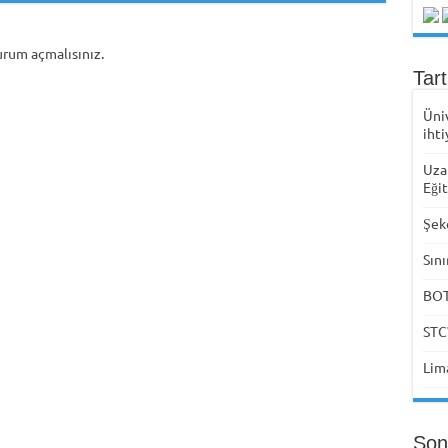
urum açmalısınız
.
Tar
Üni
ihti
Uza
Eği
Şek
Sını
BOTA
STC
Lima
Son