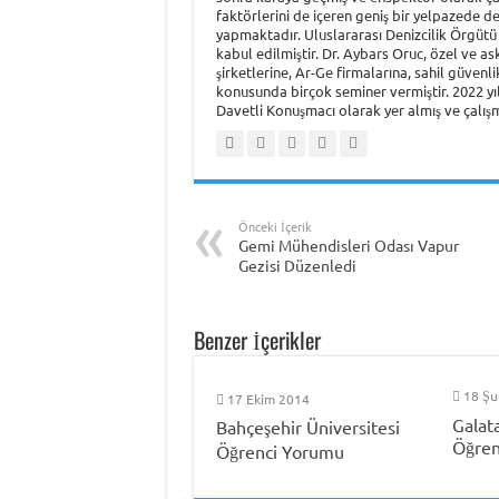
faktörlerini de içeren geniş bir yelpazede de
yapmaktadır. Uluslararası Denizcilik Örgütü 
kabul edilmiştir. Dr. Aybars Oruc, özel ve as
şirketlerine, Ar-Ge firmalarına, sahil güvenl
konusunda birçok seminer vermiştir. 2022 y
Davetli Konuşmacı olarak yer almış ve çalışma
Önceki İçerik
Gemi Mühendisleri Odası Vapur
Gezisi Düzenledi
Benzer İçerikler
18 Şu
17 Ekim 2014
Galat
Bahçeşehir Üniversitesi
Öğren
Öğrenci Yorumu