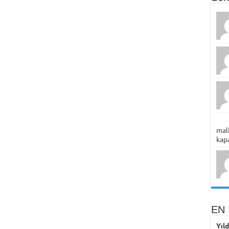
mali
kapa
EN 
Yıl