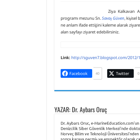
Armona Denizcilik İşletme
Ziya Kalkavan An
Piri Reis Üniversitesi’nin 
programı mezunu Sn.
Savaş Güven
, kişise
ne anlam ifade ettiğini kaleme alarak ziyaretçi
DARGEB’ten, Deniz’den Fo
alan sayfayı ziyaret edebilirsiniz.
DARGEB Denizci Gönüllüle
Link:
http://sguven7.blogspot.com/2012/1
Facebook
Twitter
40
0
YAZAR: Dr. Aybars Oruç
Dr. Aybars Oruc, e-MarineEducation.com'un k
Denizcilik Siber Güvenlik Merkezi'nde dokto
Norveç Bilim ve Teknoloji Üniversitesi'nden (
sonra karaya geçmiş ve enspektör olarak çalı