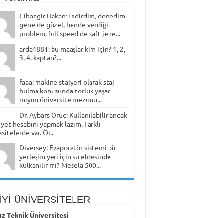
Cihangir Hakan: İndirdim, denedim,
genelde güzel, bende verdiği
problem, full speed de saft jene...
arda1881: bu maaşlar kim için? 1, 2,
3, 4. kaptan?...
faaa: makine stajyeri olarak staj
bulma konusunda zorluk yaşar
mıyım üniversite mezunu...
Dr. Aybars Oruç: Kullanılabilir ancak
yet hesabını yapmak lazım. Farklı
sitelerde var. Ör...
Diversey: Evaporatör sistemi bir
yerleşim yeri için su eldesinde
kulkanılır mı? Mesela 500...
İYİ ÜNİVERSİTELER
dız Teknik Üniversitesi