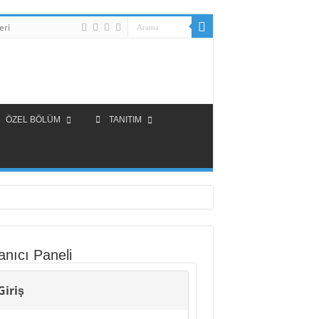
eri
ÖZEL BÖLÜM
TANITIM
anıcı Paneli
Giriş