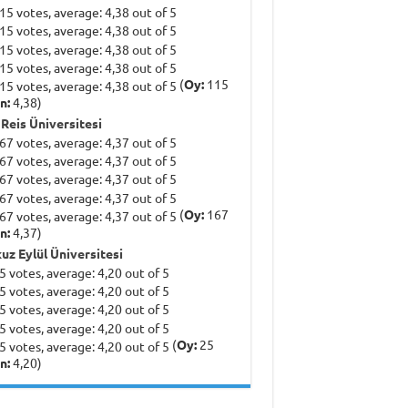
(
Oy:
115
n:
4,38)
 Reis Üniversitesi
(
Oy:
167
n:
4,37)
uz Eylül Üniversitesi
(
Oy:
25
n:
4,20)