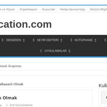
n ve Vizyon
Organizasyon
Duyurular
Medya Sponsorluğu
İletişim Bilgil
DENIZDEN
SEYIR DEFTERI
KÜTÜPHANE
UYGULAMALAR
imsel Araştırma
olojileri Girişimcilik Programı
Arsa Satışı
alkavanlı Olmak
Kull
olu Lisesi Öğrencilerini Geleceğin Denizciliğine Hazırlıyor
lı Olmak
rden Gemi İnsanlarına Mesaj Var!
k Yüksek Lisans Programı Geliştirme Çalışmaları
ap
524 Görüntüleme