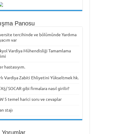
tışma Panosu
versite tercihinde ve bölümünde Yardıma
yacım var
kyol Vardiya Mühendisliği Tamamlama
timi
er hastasıyım.
rlı Vardiya Zabiti Ehliyetini Yükseltmek hk.
Ş/ SOCAR gibi firmalara nasıl girilir?
W 5 temel harici soru ve cevaplar
n stajı
 Yorumlar