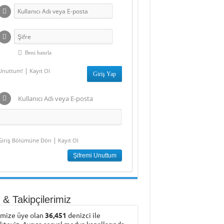
Beni hatırla
|
Unuttum!
Kayıt Ol
Kullanıcı Adı veya E-posta
|
Giriş Bölümüne Dön
Kayıt Ol
& Takipçilerimiz
emize üye olan
36,451
denizci ile