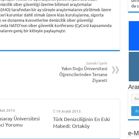
birl
nizcilik siber güvenliği üzerine bilimsel araştırmalar
da s
(IMO) tarafından bir ay süreyle araştırmalarını yürütmek üzere
keri kurumlar dahil olmak üzere klas kuruluşlarına, sigorta
ik ve donanma kuvvetlerine denizcilik siber güvenliği
ılında NATO’nun siber güvenlik konferansı (CyCon) kapsamında
larını geniş bir kitleyle paylaşmıştır.
Sonraki İçerik
Yakın Doğu Üniversitesi
Öğrencilerinden Tersane
Ziyareti
Ara
bat 2014
19 Aralık 2013
asaray Üniversitesi
Türk Denizciliğinin En Eski
ci Yorumu
Mabedi: Ortaköy
e-M