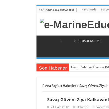
Hakkımızda
Misyo
8 AĞUSTOS 2026, CUMARTESI
E-MAREDU TV
Son Haberler
Gemi Radarları Üzerine Bil
Türkiye’nin İlk Deniz Tekn
Piri Reis Üniversitesi’nden 
Ana Sayfa
»
Haberler
»
Savaş Güven: Ziya K
İTÜ Mesleki ve Teknik Anad
Savaş Güven: Ziya Kalkavan
DARGEB-Denizci Gönüllüle
MINE-EMI Projesi ile Orta
21 Ekim 2012
Haberler
Yorum Y