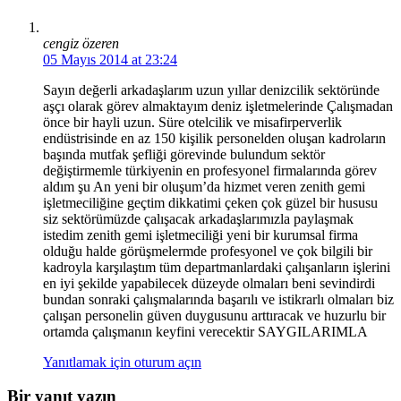
cengiz özeren
05 Mayıs 2014 at 23:24
Sayın değerli arkadaşlarım uzun yıllar denizcilik sektöründe
aşçı olarak görev almaktayım deniz işletmelerinde Çalışmadan
önce bir hayli uzun. Süre otelcilik ve misafirperverlik
endüstrisinde en az 150 kişilik personelden oluşan kadroların
başında mutfak şefliği görevinde bulundum sektör
değiştirmemle türkiyenin en profesyonel firmalarında görev
aldım şu An yeni bir oluşum’da hizmet veren zenith gemi
işletmeciliğine geçtim dikkatimi çeken çok güzel bir hususu
siz sektörümüzde çalışacak arkadaşlarımızla paylaşmak
istedim zenith gemi işletmeciliği yeni bir kurumsal firma
olduğu halde görüşmelermde profesyonel ve çok bilgili bir
kadroyla karşılaştım tüm departmanlardaki çalışanların işlerini
en iyi şekilde yapabilecek düzeyde olmaları beni sevindirdi
bundan sonraki çalışmalarında başarılı ve istikrarlı olmaları biz
çalışan personelin güven duygusunu arttıracak ve huzurlu bir
ortamda çalışmanın keyfini verecektir SAYGILARIMLA
Yanıtlamak için oturum açın
Bir yanıt yazın