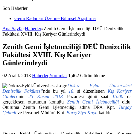
Son Haberler
Gemi Radarları Üzerine Bilimsel Araştırma
Ana Sayfa
»
Haberler
»
Zenith Gemi İşletmeciliği DEÜ Denizcilik
Fakültesi XVIII. Kış Kariyer Günlerindeydi
Zenith Gemi İşletmeciliği DEÜ Denizcilik
Fakültesi XVIII. Kış Kariyer
Günlerindeydi
02 Aralık 2013
Haberler
Yorumlar
1,462 Görüntüleme
Dokuz Eylül Üniversitesi
Denizcilik Fakültesi
’nde bu yıl
18
. si düzenlenen
Kış Kariyer
Günleri
’nin
25 Kasım 2013
Pazartesi günü saat
15:00
da
gerçekleşen oturumun konuğu
Zenith Gemi İşletmeciliği
oldu.
Oturuma Zenith Gemi İşletmeciliği adına DPA Kpt.
Turgay
Çehreli
ve Personel Müdürü Kpt.
Barış Ziya Kaya
katıldı.
Dokuz Eylül Üniversitesi Denizcilik Fakültesi Kış Kariyer