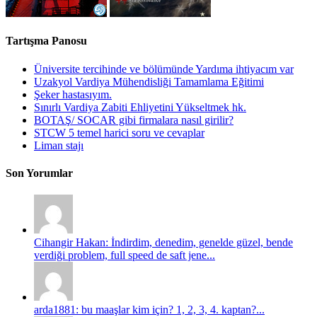
Tartışma Panosu
Üniversite tercihinde ve bölümünde Yardıma ihtiyacım var
Uzakyol Vardiya Mühendisliği Tamamlama Eğitimi
Şeker hastasıyım.
Sınırlı Vardiya Zabiti Ehliyetini Yükseltmek hk.
BOTAŞ/ SOCAR gibi firmalara nasıl girilir?
STCW 5 temel harici soru ve cevaplar
Liman stajı
Son Yorumlar
Cihangir Hakan: İndirdim, denedim, genelde güzel, bende
verdiği problem, full speed de saft jene...
arda1881: bu maaşlar kim için? 1, 2, 3, 4. kaptan?...