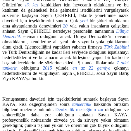
Günleri’ne
ilk kez
katıldıkları için heyecanlı olduklarını ve bu
katılımın da geleneksel hale gelmesini istediklerini vurgulayarak
sözlerine başlayan Sayın ÇEHRELİ, fakülte yönetimine nazik
davetleri için teşekkürlerini sundu. Çok
yeni
bir şirket olduklarını
ama altyapılarında deneyimleri
20
yıla yakın insanların çalıştığını
anlatan Sayın ÇEHRELİ neredeyse personelin tamamının
Dünya
Denizcilik
elemanı olduğunu ancak Dünya Denizcilik’in devamı
olmadıklarını, kendilerine ait yeni bir vizyonla yola çıktıklarının
altını çizdi. İşletmeciliğini yaptıkları yabancı firmaya
Türk Zabitini
ve Türk Denizciliğinin ne kadar ileri seviyede olduğunu ispatlamayı
hedeflediklerini ve bu amacın ancak birleşimci yapıcı bir kadro ile
başarabileceklerini de sözlerine ekledi. Şu anda filolarında
7 adet
tankerin
olduğunu
2015
yılında
en az 22 gemiye
çıkmayı
hedeflediklerini de vurgulayan Sayın ÇEHRELİ, sözü Sayın Barış
Ziya KAYA’ya bıraktı.
Konuşmasına davetleri için teşekkürlerini sunarak başlayan Sayın
KAYA, kısa özgeçmişinden sonra
tankercilik
hakkında birtakım
bilgilendirmelerde bulundu.
Denizcilik mesleğinin zor
olduğunu ve
tankerciliğin daha zor olduğunu anlatan Sayın KAYA,
profesyonellik noktasında zirvede ya da zirveye yakın olmanın
gerektiğini; çünkü taşınan yükün ve öneminin çok büyük olduğunu
aktardı. Tankerciliği seçmek isteyen zabit adaylarına da kendilerini