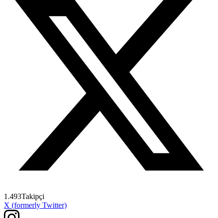
1.493
Takipçi
X (formerly Twitter)