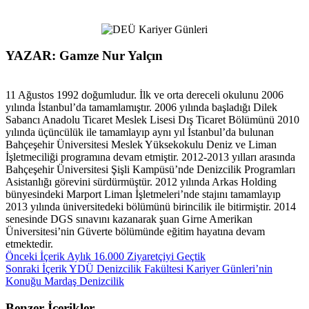
YAZAR: Gamze Nur Yalçın
11 Ağustos 1992 doğumludur. İlk ve orta dereceli okulunu 2006
yılında İstanbul’da tamamlamıştır. 2006 yılında başladığı Dilek
Sabancı Anadolu Ticaret Meslek Lisesi Dış Ticaret Bölümünü 2010
yılında üçüncülük ile tamamlayıp aynı yıl İstanbul’da bulunan
Bahçeşehir Üniversitesi Meslek Yüksekokulu Deniz ve Liman
İşletmeciliği programına devam etmiştir. 2012-2013 yılları arasında
Bahçeşehir Üniversitesi Şişli Kampüsü’nde Denizcilik Programları
Asistanlığı görevini sürdürmüştür. 2012 yılında Arkas Holding
bünyesindeki Marport Liman İşletmeleri’nde stajını tamamlayıp
2013 yılında üniversitedeki bölümünü birincilik ile bitirmiştir. 2014
senesinde DGS sınavını kazanarak şuan Girne Amerikan
Üniversitesi’nin Güverte bölümünde eğitim hayatına devam
etmektedir.
Önceki İçerik
Aylık 16.000 Ziyaretçiyi Geçtik
Sonraki İçerik
YDÜ Denizcilik Fakültesi Kariyer Günleri’nin
Konuğu Mardaş Denizcilik
Benzer İçerikler