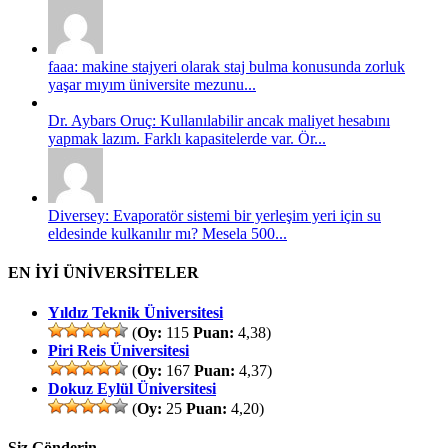
faaa: makine stajyeri olarak staj bulma konusunda zorluk
yaşar mıyım üniversite mezunu...
Dr. Aybars Oruç: Kullanılabilir ancak maliyet hesabını
yapmak lazım. Farklı kapasitelerde var. Ör...
Diversey: Evaporatör sistemi bir yerleşim yeri için su
eldesinde kulkanılır mı? Mesela 500...
EN İYİ ÜNİVERSİTELER
Yıldız Teknik Üniversitesi
(
Oy:
115
Puan:
4,38)
Piri Reis Üniversitesi
(
Oy:
167
Puan:
4,37)
Dokuz Eylül Üniversitesi
(
Oy:
25
Puan:
4,20)
Siz Gönderin