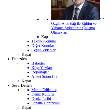
Sn.
Özgür Alemdağ ile Eğitim ve
Yabancı Şirketlerde Çalışma
Olanakları
Kapat
Teknik Konular
Diğer Konular
Çeşitli Videolar
Kapat
Denizden
Haberler
Köşe Yazıları
Röportajlar
Anket Sonuçları
Kapat
Seyir Defteri
Merak Edilenler
Deniz Kültürü
Deniz Tarihi
Sanatta Denizcilik
Kapat