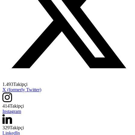
1.493
Takipçi
X (formerly Twitter)
414
Takipçi
Instagram
329
Takipçi
LinkedIn