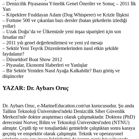
– Denizcilik Piyasasına Yönelik Genel Öneriler ve Sonuç – 2011 İlk
Yarı
– Köpeklere Fısıldayan Adam (Dog Whisperer) ve Krizle İlişkisi
– Fortune 500 ve çıkarılan bazı dersler (batan şirketlerin izlediği
yollar)
– Uzak Doğu’da ve Ülkemizde yeni inşaa siparişleri için son
fırsatlar mı?
– 2011 yılı genel değerlendirmesi ve yeni yıl mesajı
– Sektör Yeni Teşvik Düzenlemelerinden nasıl etkin şekilde
faydalanır?
– Düsseldorf Boat Show 2012
– Piyasalar, Ekonomi Haberleri ve Yanlışlar
– Bir Sektör Yeniden Nasıl Ayağa Kalkabilir? Bazı görüş ve
düşünceler
YAZAR: Dr. Aybars Oruç
Dr. Aybars Oruc, e-MarineEducation.com'un kurucusudur. Şu anda
Tallinn Teknoloji Üniversitesi'ndeki Denizcilik Siber Güvenlik
Merkezi'nde doktor araştırmacı olarak çalışmaktadır. Doktora (PhD)
derecesini Norveç Bilim ve Teknoloji Üniversitesi'nden (NTNU)
almıştır. Çeşitli tip ve tonajlardaki gemielrde çalıştıktan sonra karaya
geçmiş ve enspektör olarak çalışmıştır. Teknik ve operasyonel