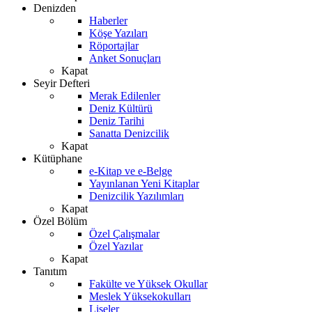
Denizden
Haberler
Köşe Yazıları
Röportajlar
Anket Sonuçları
Kapat
Seyir Defteri
Merak Edilenler
Deniz Kültürü
Deniz Tarihi
Sanatta Denizcilik
Kapat
Kütüphane
e-Kitap ve e-Belge
Yayınlanan Yeni Kitaplar
Denizcilik Yazılımları
Kapat
Özel Bölüm
Özel Çalışmalar
Özel Yazılar
Kapat
Tanıtım
Fakülte ve Yüksek Okullar
Meslek Yüksekokulları
Liseler